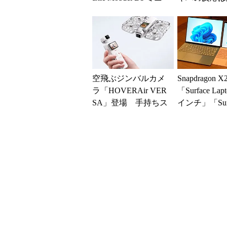
ワイヤレス キーボー
―2026年8
ド」...
ツ事...
空飛ぶジンバルカメ
Snapdragon 
ラ「HOVERAir VER
「Surface Lapt
SA」登場 手持ちス
インチ」「Surf
タイルからカメラド
r...
ローンに合体変形