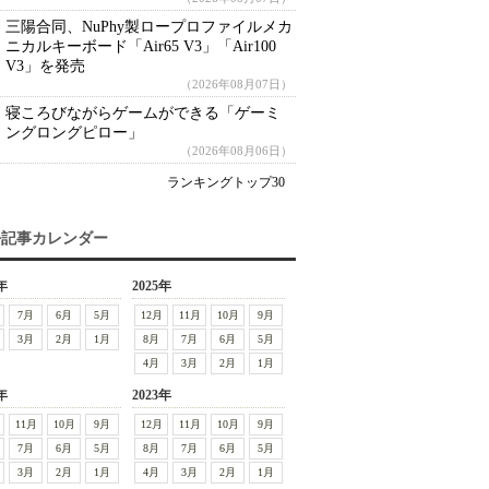
三陽合同、NuPhy製ロープロファイルメカ
ニカルキーボード「Air65 V3」「Air100
V3」を発売
（2026年08月07日）
寝ころびながらゲームができる「ゲーミ
ングロングピロー」
（2026年08月06日）
ランキングトップ30
去記事カレンダー
年
2025年
7月
6月
5月
12月
11月
10月
9月
3月
2月
1月
8月
7月
6月
5月
4月
3月
2月
1月
年
2023年
11月
10月
9月
12月
11月
10月
9月
7月
6月
5月
8月
7月
6月
5月
3月
2月
1月
4月
3月
2月
1月