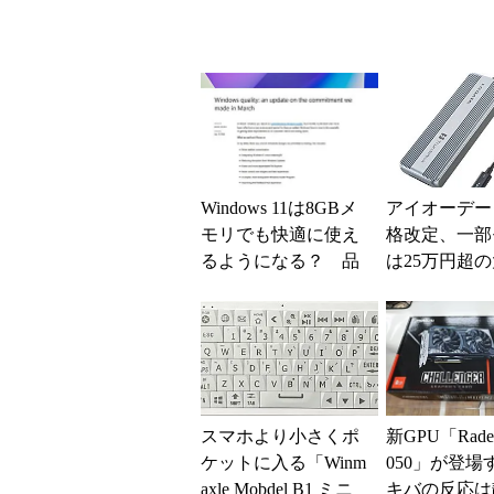
Windows 11は8GBメ
アイオーデー
モリでも快適に使え
格改定、一部
るようになる？ 品
は25万円超
質向上への取り組み
上げに
と「26H2」に...
スマホより小さくポ
新GPU「Radeo
ケットに入る「Winm
050」が登場
axle Mobdel B1 ミニ
キバの反応は