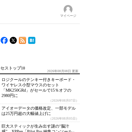
マイページ
セストップ10
2026年08月08日 更新
ロジクールのテンキー付きキーボード・
ワイヤレス小型マウスのセット
「MK250GRd」がセールで15％オフの
2980円に
（2026年08月07日）
アイオーデータの価格改定、一部モデル
は25万円超の大幅値上げに
（2026年08月05日）
巨大スティックが生み出す謎の“脳汁
感” XPPen「Pilot Pro 編集コンソール」