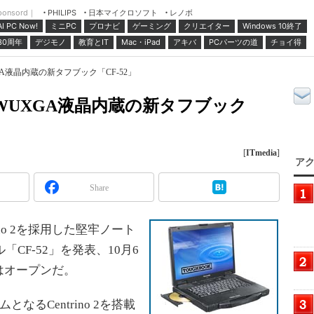
ponsord｜
日本マイクロソフト
レノボ
PHILIPS
ミニPC
プロナビ
ゲーミング
クリエイター
Windows 10終了
AI PC Now!
30周年
デジモノ
教育とIT
Mac・iPad
アキバ
PCパーツの道
チョイ得
UXGA液晶内蔵の新タフブック「CF-52」
搭載／WUXGA液晶内蔵の新タフブック
[
ITmedia
]
アク
Share
no 2を採用した堅牢ノート
「CF-52」を発表、10月6
はオープンだ。
なるCentrino 2を搭載