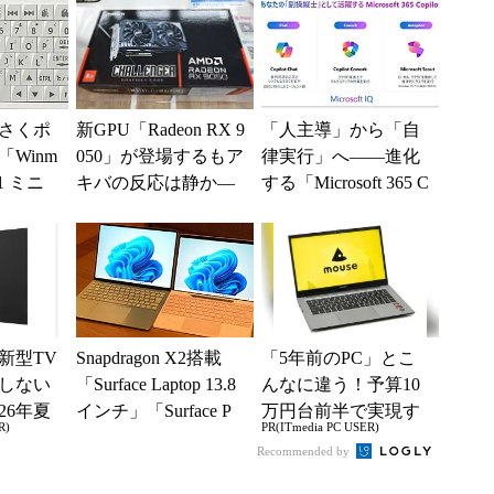
さくポ
新GPU「Radeon RX 9
「人主導」から「自
Winm
050」が登場するもア
律実行」へ――進化
B1 ミニ
キバの反応は静か―
する「Microsoft 365 C
キーボー
―2026年8月最新パー
opilot」の新機能とエ
ツ事...
ー...
新型TV
Snapdragon X2搭載
「5年前のPC」とこ
しない
「Surface Laptop 13.8
んなに違う！予算10
26年夏
インチ」「Surface P
万円台前半で実現す
R)
PR(ITmedia PC USER)
ル
r...
る快適PCライフ
Recommended by