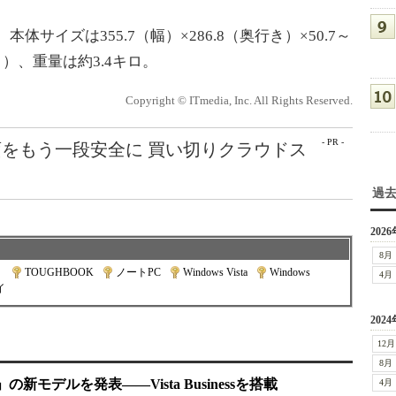
サイズは355.7（幅）×286.8（奥行き）×50.7～
く）、重量は約3.4キロ。
Copyright © ITmedia, Inc. All Rights Reserved.
- PR -
をもう一段安全に 買い切りクラウドス
過
2026
8月
）
|
TOUGHBOOK
|
ノートPC
|
Windows Vista
|
Windows
|
4月
イ
2024
12月
8月
の新モデルを発表――Vista Businessを搭載
4月