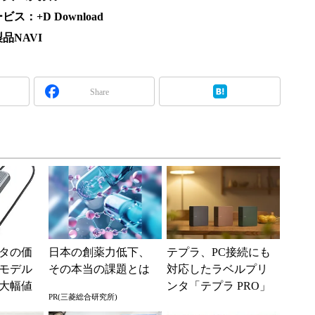
：+D Download
品NAVI
Share
タの価
日本の創薬力低下、
テプラ、PC接続にも
モデル
その本当の課題とは
対応したラベルプリ
の大幅値
ンタ「テプラ PRO」
PR(三菱総合研究所)
新モデル