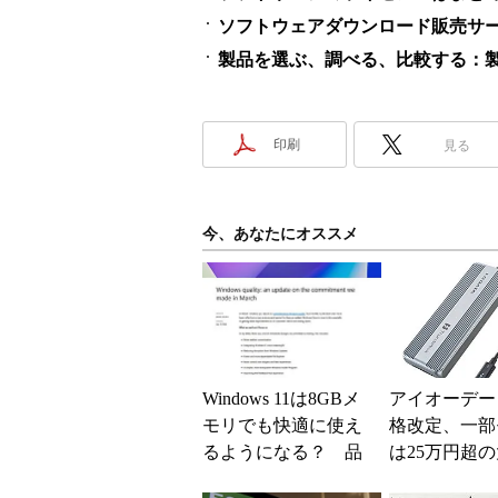
ソフトウェアダウンロード販売サービス
製品を選ぶ、調べる、比較する：製
印刷
見る
今、あなたにオススメ
Windows 11は8GBメ
アイオーデー
モリでも快適に使え
格改定、一部
るようになる？ 品
は25万円超
質向上への取り組み
上げに