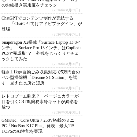
のお絵描き実用度をチェック
（2026年08月07日）
ChatGPTでコンテンツ制作が完結する
――「ChatGPT向けアドビプラグイン」が
登場
（2026年08月07日）
Snapdragon X2搭載「Surface Laptop 13.8イ
ンチ」「Surface Pro 13インチ」はCopilot+
PCの“完成形”？ 外観をじっくりとチェ
ックしてみた
（2026年08月06日）
軽さ1.1kg×自動ごみ収集対応で5万円台の
ペン型掃除機「Dreame S1 Station」を試
す 見えた長所と短所
（2026年08月06日）
レトロブーム到来？ ベージュカラーが
目を引くCRT風簡易水冷キットが異彩を
放つ
（2026年08月08日）
GMKtec、Core Ultra 7 258V搭載のミニ
PC「NucBox K17 Plus」発表 最大115
TOPSのAI性能を実現
（2026年08月07日）