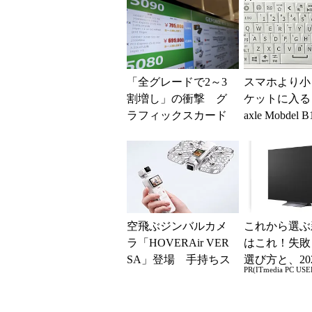
と「26H2」に...
「全グレードで2～3
スマホより小
割増し」の衝撃 グ
ケットに入る「
ラフィックスカード
axle Mobdel 
の値上がりラッシュ
ワイヤレス 
でアキバの購入制限
ド」...
が深刻化
空飛ぶジンバルカメ
これから選ぶ
ラ「HOVERAir VER
はこれ！失敗
SA」登場 手持ちス
選び方と、20
PR(ITmedia PC USE
タイルからカメラド
の一押しモデ
ローンに合体変形