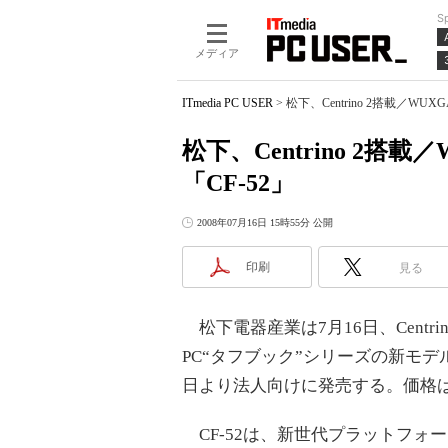
S
メディア
ITmedia PC USER
>
松下、Centrino 2搭載／W
松下、Centrino 2
「CF-52」
2008年07月16日 15時55分 公開
印刷
見る
松下電器産業は7月16日、Centri
PC“タフブック”シリーズの新モデル
日より法人向けに発売する。価格
CF-52は、新世代プラットフォームと