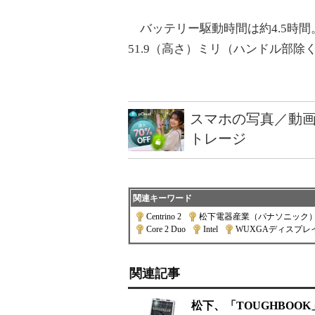
バッテリー駆動時間は約4.5時間。本体
51.9（高さ）ミリ（ハンドル部除
スマホの写真／動画
トレージ
関連キーワード
Centrino 2
|
松下電器産業（パナソニック
Core 2 Duo
|
Intel
|
WUXGAディスプレ
関連記事
松下、「TOUGHBOOK」