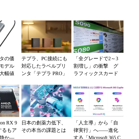
タの価
テプラ、PC接続にも
「全グレードで2～3
モデル
対応したラベルプリ
割増し」の衝撃 グ
の大幅値
ンタ「テプラ PRO」
ラフィックスカード
新モデル
の値上がりラッシュ
でアキバの購入制限
が深刻化
n RX 9
日本の創薬力低下、
「人主導」から「自
するもア
その本当の課題とは
律実行」へ――進化
静か―
する「Microsoft 365 C