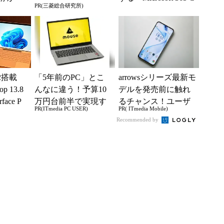
PR(三菱総合研究所)
月最新パー
opilot」の新機能とエ
ー...
X2搭載
「5年前のPC」とこ
arrowsシリーズ最新モ
op 13.8
んなに違う！予算10
デルを発売前に触れ
ace P
万円台前半で実現す
るチャンス！ユーザ
PR(ITmedia PC USER)
PR( ITmedia Mobile)
る快適PCライフ
ー座談会開催
Recommended by