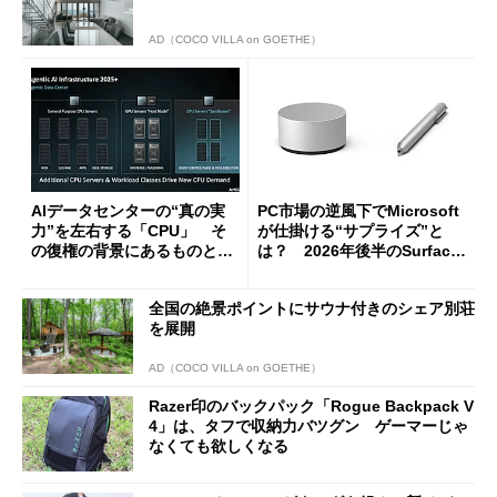
AD（COCO VILLA on GOETHE）
AIデータセンターの“真の実
PC市場の逆風下でMicrosoft
力”を左右する「CPU」 そ
が仕掛ける“サプライズ”と
の復権の背景にあるものと
は？ 2026年後半のSurface
は？
新製品を予想する
全国の絶景ポイントにサウナ付きのシェア別荘
を展開
AD（COCO VILLA on GOETHE）
Razer印のバックパック「Rogue Backpack V
4」は、タフで収納力バツグン ゲーマーじゃ
なくても欲しくなる