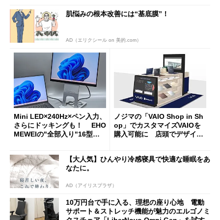
肌悩みの根本改善には“基底膜”！
AD（エリクシール on 美的.com）
Mini LED×240Hz×ペン入力、
ノジマの「VAIO Shop in Sh
さらにドッキングも！ EHO
op」でカスタマイズVAIOを
MEWEIの"全部入り"16型モ
購入可能に 店頭でデザイン
バイルディスプレイ「TM-16
や質感を確認しながら購入可
0PW」徹底レビュー
能
【大人気】ひんやり冷感寝具で快適な睡眠をあ
なたに。
AD（アイリスプラザ）
10万円台で手に入る、理想の座り心地 電動
サポート＆ストレッチ機能が魅力のエルゴノミ