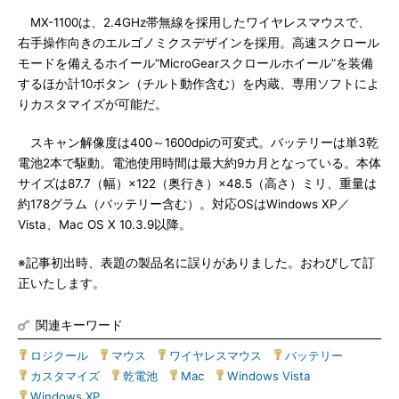
MX-1100は、2.4GHz帯無線を採用したワイヤレスマウスで、
右手操作向きのエルゴノミクスデザインを採用。高速スクロール
モードを備えるホイール“MicroGearスクロールホイール”を装備
するほか計10ボタン（チルト動作含む）を内蔵、専用ソフトによ
りカスタマイズが可能だ。
スキャン解像度は400～1600dpiの可変式。バッテリーは単3乾
電池2本で駆動。電池使用時間は最大約9カ月となっている。本体
サイズは87.7（幅）×122（奥行き）×48.5（高さ）ミリ、重量は
約178グラム（バッテリー含む）。対応OSはWindows XP／
Vista、Mac OS X 10.3.9以降。
※記事初出時、表題の製品名に誤りがありました。おわびして訂
正いたします。
関連キーワード
ロジクール
|
マウス
|
ワイヤレスマウス
|
バッテリー
|
カスタマイズ
|
乾電池
|
Mac
|
Windows Vista
|
Windows XP