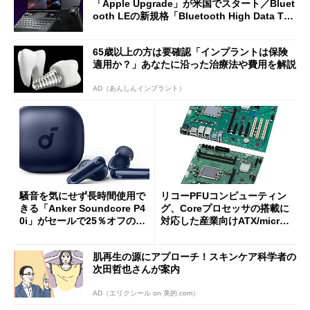
「Apple Upgrade」が米国でスタート／Bluet
ooth LEの新規格「Bluetooth High Data Thr
oughput」が明...
65歳以上の方は要確認「インプラントは保険
適用か？」あなたに沿った治療法や費用を解説
AD（あんしんインプラント）
騒音を気にせず長時間使用で
リコーPFUコンピューティン
きる「Anker Soundcore P4
グ、Coreプロセッサの搭載に
0i」がセールで25％オフの59
対応した産業向けATX/micro
90円に
ATXマザーボード
肌再生の源にアプローチ！スキンケア科学者の
次田哲也さんが案内
AD（エリクシール on 美的.com）