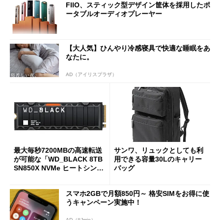
FIIO、スティック型デザイン筐体を採用したポ
ータブルオーディオプレーヤー
【大人気】ひんやり冷感寝具で快適な睡眠をあ
なたに。
AD（アイリスプラザ）
最大毎秒7200MBの高速転送
サンワ、リュックとしても利
が可能な「WD_BLACK 8TB
用できる容量30Lのキャリー
SN850X NVMe ヒートシンク
バッグ
付き」が18％オフの17万508
7円に
スマホ2GBで月額850円～ 格安SIMをお得に使
うキャンペーン実施中！
AD（IIJmio）