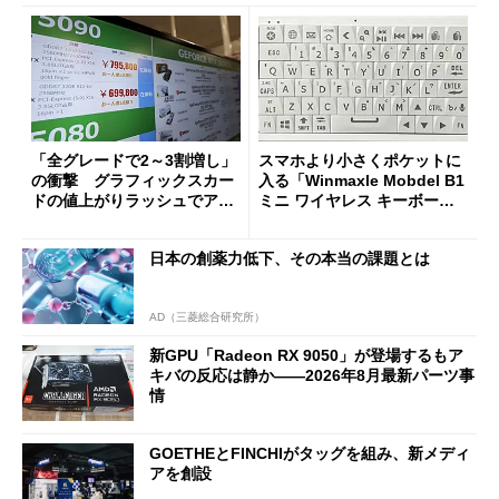
「全グレードで2～3割増し」
スマホより小さくポケットに
の衝撃 グラフィックスカー
入る「Winmaxle Mobdel B1
ドの値上がりラッシュでアキ
ミニ ワイヤレス キーボー
バの購入制限が深刻化
ド」がセールで10％オフの37
94円に
日本の創薬力低下、その本当の課題とは
AD（三菱総合研究所）
新GPU「Radeon RX 9050」が登場するもア
キバの反応は静か――2026年8月最新パーツ事
情
GOETHEとFINCHIがタッグを組み、新メディ
アを創設