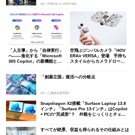
AD（FINCHI on GOETHE）
「人主導」から「自律実行」
空飛ぶジンバルカメラ「HOV
へ――進化する「Microsoft
ERAir VERSA」登場 手持ち
365 Copilot」の新機能とエ
スタイルからカメラドローン
ージェントAIの現在地
に合体変形
「創薬立国」復活への分岐点
AD（三菱総合研究所）
Snapdragon X2搭載「Surface Laptop 13.8
インチ」「Surface Pro 13インチ」はCopilot
+ PCの“完成形”？ 外観をじっくりとチェッ
クしてみた
すべてが絶景、収益も得られるその仕組みとは