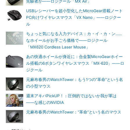
先駆者か――ロジクール「MX Air」
USBレシーバーを超小型化したMicroGear搭載ノート
PC向けワイヤレスマウス「VX Nano」――ロジクー
ル
ちょっと気になる入力デバイス：カ・イ・カ・ン……
なホイールがお手ごろ価格で――ロジクール
「MX620 Cordless Laser Mouse」
あの快適ホイールが身近に：合金製MicroGearホイー
ル搭載の6ボタンワイヤレスマウス「MX-620」――ロ
ジクール
元麻布春男のWatchTower：もう1つの“革命”という名
の小型マウス
週末アキバPickUP！：圧倒的ではないか我が軍は
――な感じのNVIDIA
元麻布春男のWatchTower：“革命”という名のマウス