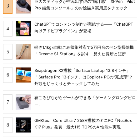
巨大スティックが生み出す謎の“脳汁感” XPPen「Pilot
Pro 編集コンソール」のお絵描き実用度をチェック
ChatGPTでコンテンツ制作が完結する――「ChatGPT
向けアドビプラグイン」が登場
軽さ1.1kg×自動ごみ収集対応で5万円台のペン型掃除機
「Dreame S1 Station」を試す 見えた長所と短所
Snapdragon X2搭載「Surface Laptop 13.8インチ」
「Surface Pro 13インチ」はCopilot+ PCの“完成形”？
外観をじっくりとチェックしてみた
寝ころびながらゲームができる「ゲーミングロングピロ
ー」
GMKtec、Core Ultra 7 258V搭載のミニPC「NucBox
K17 Plus」発表 最大115 TOPSのAI性能を実現