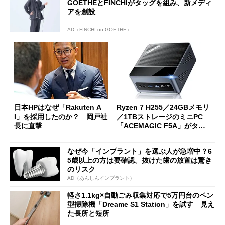
GOETHEとFINCHIがタッグを組み、新メディ
アを創設
AD（FINCHI on GOETHE）
日本HPはなぜ「Rakuten A
Ryzen 7 H255／24GBメモリ
I」を採用したのか？ 岡戸社
／1TBストレージのミニPC
長に直撃
「ACEMAGIC F5A」がタイ
ムセールで41％オフの10万69
98円に
なぜ今「インプラント」を選ぶ人が急増中？6
5歳以上の方は要確認。抜けた歯の放置は驚き
のリスク
AD（あんしんインプラント）
軽さ1.1kg×自動ごみ収集対応で5万円台のペン
型掃除機「Dreame S1 Station」を試す 見え
た長所と短所