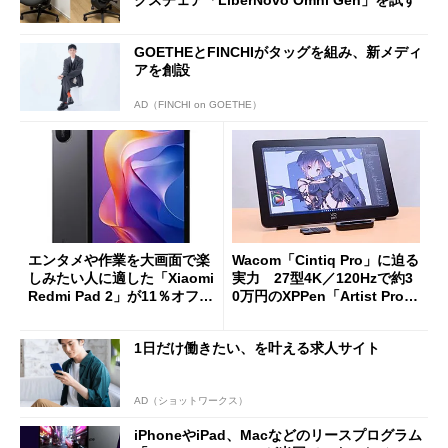
クスチェア「LiberNovo Omni Gen」を試す
GOETHEとFINCHIがタッグを組み、新メディ
アを創設
AD（FINCHI on GOETHE）
エンタメや作業を大画面で楽
Wacom「Cintiq Pro」に迫る
しみたい人に適した「Xiaomi
実力 27型4K／120Hzで約3
Redmi Pad 2」が11％オフの
0万円のXPPen「Artist Pro 2
2万4980円に
7（Gen 2）」でお絵描きして
分かった魅力と妥協点
1日だけ働きたい、を叶える求人サイト
AD（ショットワークス）
iPhoneやiPad、Macなどのリースプログラム