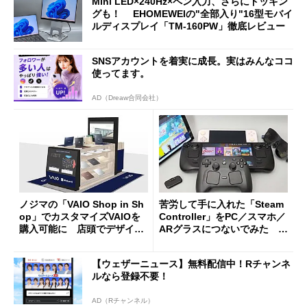
Mini LED×240Hz×ペン入力、さらにドッキン
グも！ EHOMEWEIの"全部入り"16型モバイ
ルディスプレイ「TM-160PW」徹底レビュー
SNSアカウントを着実に成長。実はみんなココ
使ってます。
AD（Dreaw合同会社）
ノジマの「VAIO Shop in Sh
苦労して手に入れた「Steam
op」でカスタマイズVAIOを
Controller」をPC／スマホ／
購入可能に 店頭でデザイン
ARグラスにつないでみた ゲ
や質感を確認しながら購入可
ーム体験や実用性は？
能
【ウェザーニュース】無料配信中！Rチャンネ
ルなら登録不要！
AD（Rチャンネル）