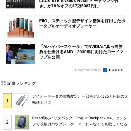
LACK 8TB SN850X NVMe ヒートシンク付
き」が18％オフの17万5087円に
FIIO、スティック型デザイン筐体を採用したポ
ータブルオーディオプレーヤー
「AIハイパースケール」でNVIDIAに真っ向勝
負を仕掛けるAMD 2030年に向けたロードマ
ップを公開
Recommended by
記事ランキング
アイオーデータの価格改定、一部モデルは25万円超の大
幅値上げに
Razer印のバックパック「Rogue Backpack V4」は、タ
フで収納力バツグン ゲーマーじゃなくても欲しくなる