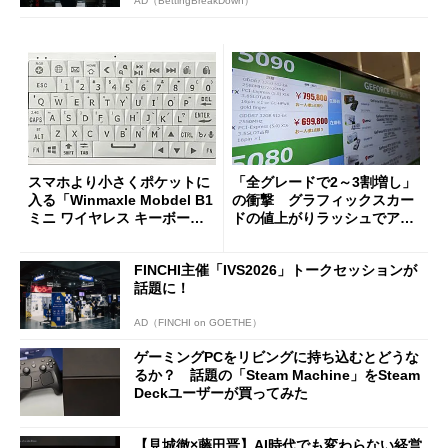
AD（BettingBreakDown）
スマホより小さくポケットに
「全グレードで2～3割増し」
入る「Winmaxle Mobdel B1
の衝撃 グラフィックスカー
ミニ ワイヤレス キーボー
ドの値上がりラッシュでアキ
ド」がセールで10％オフの37
バの購入制限が深刻化
94円に
FINCHI主催「IVS2026」トークセッションが
話題に！
AD（FINCHI on GOETHE）
ゲーミングPCをリビングに持ち込むとどうな
るか？ 話題の「Steam Machine」をSteam
Deckユーザーが買ってみた
【見城徹×藤田晋】AI時代でも変わらない経営