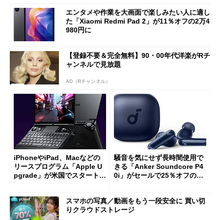
エンタメや作業を大画面で楽しみたい人に適し
た「Xiaomi Redmi Pad 2」が11％オフの2万4
980円に
【登録不要＆完全無料】90・00年代洋楽がRチ
ャンネルで見放題
AD（Rチャンネル）
iPhoneやiPad、Macなどの
騒音を気にせず長時間使用で
リースプログラム「Apple U
きる「Anker Soundcore P4
pgrade」が米国でスタート／
0i」がセールで25％オフの59
Bluetooth LEの新規格「Blu
90円に
etooth High Data Throughp
スマホの写真／動画をもう一段安全に 買い切
ut」が明...
りクラウドストレージ