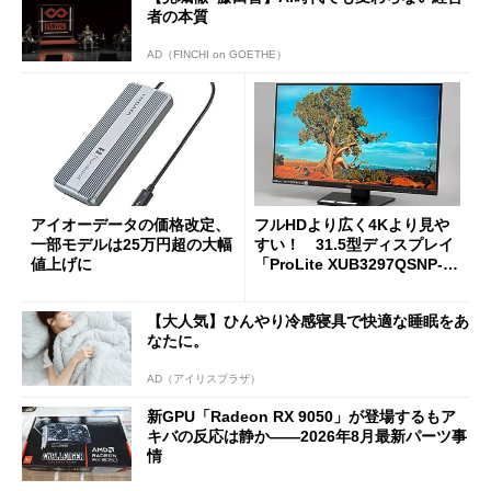
者の本質
AD（FINCHI on GOETHE）
アイオーデータの価格改定、
フルHDより広く4Kより見や
一部モデルは25万円超の大幅
すい！ 31.5型ディスプレイ
値上げに
「ProLite XUB3297QSNP-B
1J」がテレワークにピッタリ
な理由
【大人気】ひんやり冷感寝具で快適な睡眠をあ
なたに。
AD（アイリスプラザ）
新GPU「Radeon RX 9050」が登場するもア
キバの反応は静か――2026年8月最新パーツ事
情