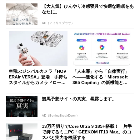
【大人気】ひんやり冷感寝具で快適な睡眠をあ
なたに。
AD（アイリスプラザ）
空飛ぶジンバルカメラ「HOV
「人主導」から「自律実行」
ERAir VERSA」登場 手持ち
へ――進化する「Microsoft
スタイルからカメラドローン
365 Copilot」の新機能とエ
に合体変形
ージェントAIの現在地
競馬予想サイトの真実、暴露します。
AD（BettingBreakDown）
13万円切りでCore Ultra 9 185H搭載！ 片手
で持てるミニPC「GEEKOM IT13 Max」のコ
スパと実力を検証する