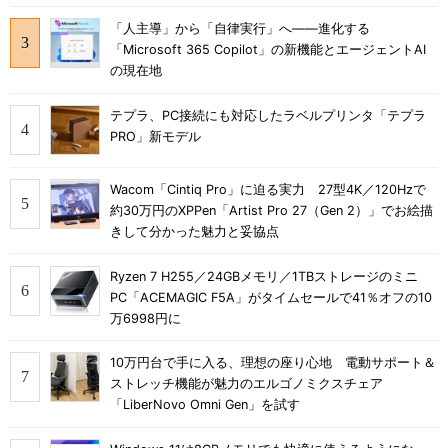
「人主導」から「自律実行」へ――進化する
「Microsoft 365 Copilot」の新機能とエージェントAI
の現在地
テプラ、PC接続にも対応したラベルプリンタ「テプラ
PRO」新モデル
Wacom「Cintiq Pro」に迫る実力 27型4K／120Hzで
約30万円のXPPen「Artist Pro 27（Gen 2）」でお絵描
きして分かった魅力と妥協点
Ryzen 7 H255／24GBメモリ／1TBストレージのミニ
PC「ACEMAGIC F5A」がタイムセールで41％オフの10
万6998円に
10万円台で手に入る、理想の座り心地 電動サポート＆
ストレッチ機能が魅力のエルゴノミクスチェア
「LiberNovo Omni Gen」を試す