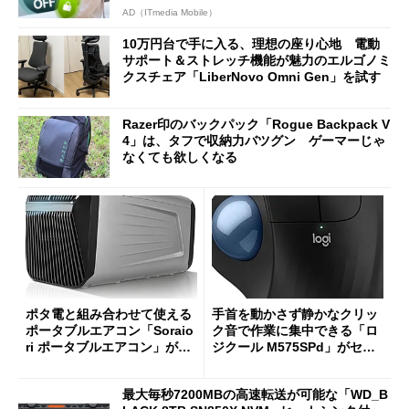
AD（ITmedia Mobile）
10万円台で手に入る、理想の座り心地 電動
サポート＆ストレッチ機能が魅力のエルゴノミ
クスチェア「LiberNovo Omni Gen」を試す
Razer印のバックパック「Rogue Backpack V
4」は、タフで収納力バツグン ゲーマーじゃ
なくても欲しくなる
ポタ電と組み合わせて使える
手首を動かさず静かなクリッ
ポータブルエアコン「Soraio
ク音で作業に集中できる「ロ
ri ポータブルエアコン」がセ
ジクール M575SPd」がセー
ールで16％オフの2万9980円
ルで33％オフの5280円に
に
最大毎秒7200MBの高速転送が可能な「WD_B