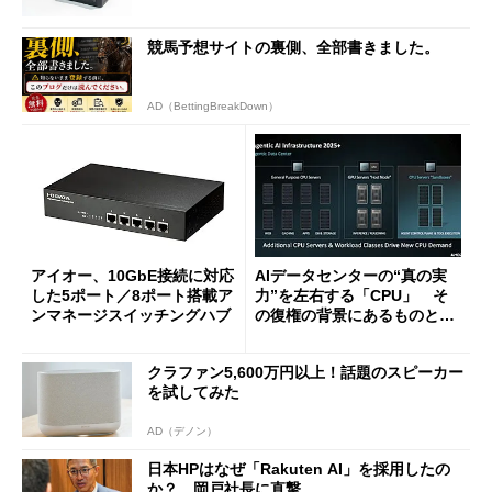
競馬予想サイトの裏側、全部書きました。
AD（BettingBreakDown）
アイオー、10GbE接続に対応
AIデータセンターの“真の実
した5ポート／8ポート搭載ア
力”を左右する「CPU」 そ
ンマネージスイッチングハブ
の復権の背景にあるものと
は？
クラファン5,600万円以上！話題のスピーカー
を試してみた
AD（デノン）
日本HPはなぜ「Rakuten AI」を採用したの
か？ 岡戸社長に直撃