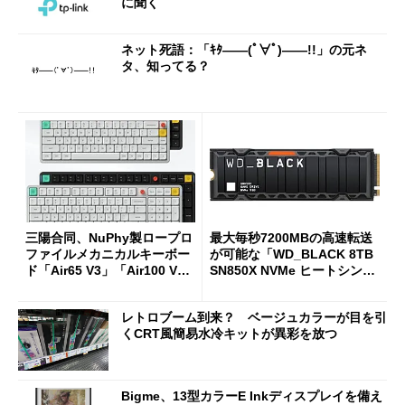
に聞く
ネット死語：「ｷﾀ――(ﾟ∀ﾟ)――!!」の元ネ
タ、知ってる？
三陽合同、NuPhy製ロープロ
最大毎秒7200MBの高速転送
ファイルメカニカルキーボー
が可能な「WD_BLACK 8TB
ド「Air65 V3」「Air100 V
SN850X NVMe ヒートシンク
3」を発売
付き」が18％オフの17万508
7円に
レトロブーム到来？ ベージュカラーが目を引
くCRT風簡易水冷キットが異彩を放つ
Bigme、13型カラーE Inkディスプレイを備え