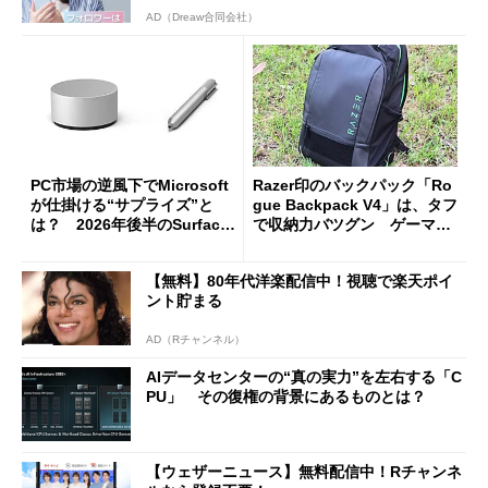
AD（Dreaw合同会社）
PC市場の逆風下でMicrosoft
Razer印のバックパック「Ro
が仕掛ける“サプライズ”と
gue Backpack V4」は、タフ
は？ 2026年後半のSurface
で収納力バツグン ゲーマー
新製品を予想する
じゃなくても欲しくなる
【無料】80年代洋楽配信中！視聴で楽天ポイ
ント貯まる
AD（Rチャンネル）
AIデータセンターの“真の実力”を左右する「C
PU」 その復権の背景にあるものとは？
【ウェザーニュース】無料配信中！Rチャンネ