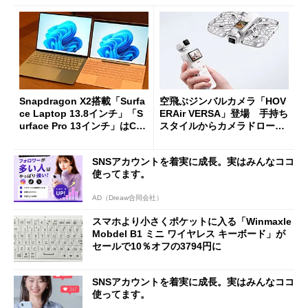
Snapdragon X2搭載「Surfa
空飛ぶジンバルカメラ「HOV
ce Laptop 13.8インチ」「S
ERAir VERSA」登場 手持ち
urface Pro 13インチ」はCop
スタイルからカメラドローン
ilot+ PCの“完成形”？ 外観
に合体変形
をじっくりとチェックしてみ
SNSアカウントを着実に成長。実はみんなココ
た
使ってます。
AD（Dreaw合同会社）
スマホより小さくポケットに入る「Winmaxle
Mobdel B1 ミニ ワイヤレス キーボード」が
セールで10％オフの3794円に
SNSアカウントを着実に成長。実はみんなココ
使ってます。