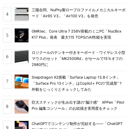
三陽合同、NuPhy製ロープロファイルメカニカルキーボ
ード「Air65 V3」「Air100 V3」を発売
GMKtec、Core Ultra 7 258V搭載のミニPC「NucBox
K17 Plus」発表 最大115 TOPSのAI性能を実現
ロジクールのテンキー付きキーボード・ワイヤレス小型
マウスのセット「MK250GRd」がセールで15％オフの
2980円に
Snapdragon X2搭載「Surface Laptop 13.8インチ」
「Surface Pro 13インチ」はCopilot+ PCの“完成形”？
外観をじっくりとチェックしてみた
巨大スティックが生み出す謎の“脳汁感” XPPen「Pilot
Pro 編集コンソール」のお絵描き実用度をチェック
ChatGPTでコンテンツ制作が完結する――「ChatGPT