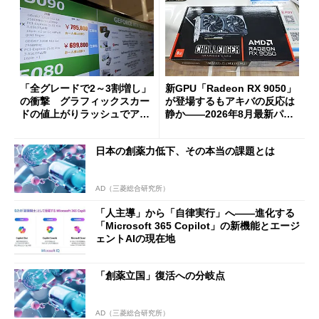
「全グレードで2～3割増し」
新GPU「Radeon RX 9050」
の衝撃 グラフィックスカー
が登場するもアキバの反応は
ドの値上がりラッシュでアキ
静か――2026年8月最新パー
バの購入制限が深刻化
ツ事情
日本の創薬力低下、その本当の課題とは
AD（三菱総合研究所）
「人主導」から「自律実行」へ――進化する
「Microsoft 365 Copilot」の新機能とエージ
ェントAIの現在地
「創薬立国」復活への分岐点
AD（三菱総合研究所）