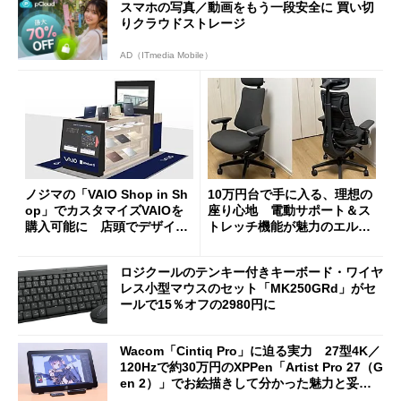
スマホの写真／動画をもう一段安全に 買い切
りクラウドストレージ
AD（ITmedia Mobile）
ノジマの「VAIO Shop in Sh
10万円台で手に入る、理想の
op」でカスタマイズVAIOを
座り心地 電動サポート＆ス
購入可能に 店頭でデザイン
トレッチ機能が魅力のエルゴ
や質感を確認しながら購入可
ノミクスチェア「LiberNovo
能
Omni Gen」を試す
ロジクールのテンキー付きキーボード・ワイヤ
レス小型マウスのセット「MK250GRd」がセ
ールで15％オフの2980円に
Wacom「Cintiq Pro」に迫る実力 27型4K／
120Hzで約30万円のXPPen「Artist Pro 27（G
en 2）」でお絵描きして分かった魅力と妥協
点