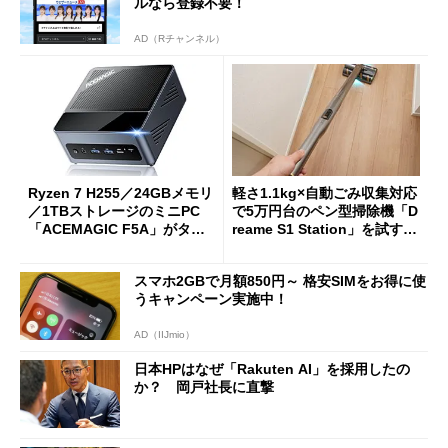
ルなら登録不要！
AD（Rチャンネル）
Ryzen 7 H255／24GBメモリ
軽さ1.1kg×自動ごみ収集対応
／1TBストレージのミニPC
で5万円台のペン型掃除機「D
「ACEMAGIC F5A」がタイ
reame S1 Station」を試す
ムセールで41％オフの10万69
見えた長所と短所
98円に
スマホ2GBで月額850円～ 格安SIMをお得に使
うキャンペーン実施中！
AD（IIJmio）
日本HPはなぜ「Rakuten AI」を採用したの
か？ 岡戸社長に直撃