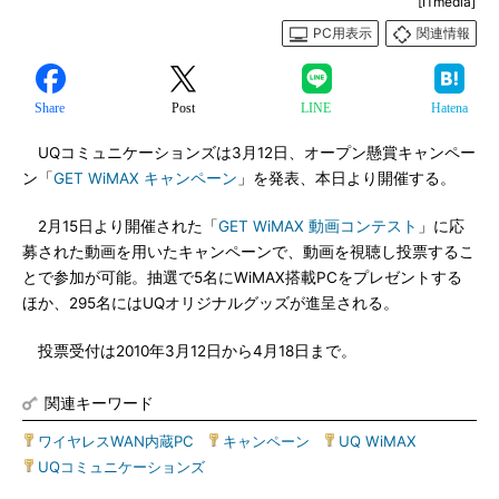
[ITmedia]
PC用表示
関連情報
Share
Post
LINE
Hatena
UQコミュニケーションズは3月12日、オープン懸賞キャンペー
ン「
GET WiMAX キャンペーン
」を発表、本日より開催する。
2月15日より開催された「
GET WiMAX 動画コンテスト
」に応
募された動画を用いたキャンペーンで、動画を視聴し投票するこ
とで参加が可能。抽選で5名にWiMAX搭載PCをプレゼントする
ほか、295名にはUQオリジナルグッズが進呈される。
投票受付は2010年3月12日から4月18日まで。
関連キーワード
ワイヤレスWAN内蔵PC
|
キャンペーン
|
UQ WiMAX
|
UQコミュニケーションズ