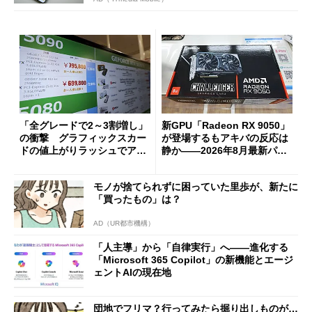
「全グレードで2～3割増し」
新GPU「Radeon RX 9050」
の衝撃 グラフィックスカー
が登場するもアキバの反応は
ドの値上がりラッシュでアキ
静か――2026年8月最新パー
バの購入制限が深刻化
ツ事情
モノが捨てられずに困っていた里歩が、新たに
「買ったもの」は？
AD（UR都市機構）
「人主導」から「自律実行」へ――進化する
「Microsoft 365 Copilot」の新機能とエージ
ェントAIの現在地
団地でフリマ？行ってみたら掘り出しものが…