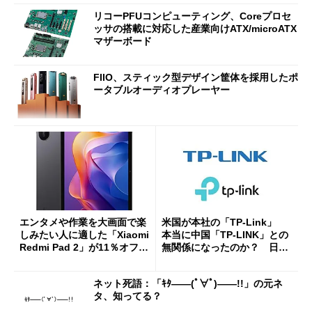
リコーPFUコンピューティング、Coreプロセ
ッサの搭載に対応した産業向けATX/microATX
マザーボード
FIIO、スティック型デザイン筐体を採用したポ
ータブルオーディオプレーヤー
エンタメや作業を大画面で楽
米国が本社の「TP-Link」
しみたい人に適した「Xiaomi
本当に中国「TP-LINK」との
Redmi Pad 2」が11％オフの
無関係になったのか？ 日本
2万4980円に
法人に聞く
ネット死語：「ｷﾀ――(ﾟ∀ﾟ)――!!」の元ネ
タ、知ってる？