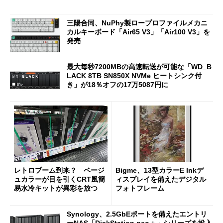
三陽合同、NuPhy製ロープロファイルメカニ
カルキーボード「Air65 V3」「Air100 V3」を
発売
最大毎秒7200MBの高速転送が可能な「WD_B
LACK 8TB SN850X NVMe ヒートシンク付
き」が18％オフの17万5087円に
レトロブーム到来？ ベージ
Bigme、13型カラーE Inkデ
ュカラーが目を引くCRT風簡
ィスプレイを備えたデジタル
易水冷キットが異彩を放つ
フォトフレーム
Synology、2.5GbEポートを備えたエントリ
ーNAS「DiskStation neo＋」シリーズを投入