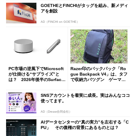
GOETHEとFINCHIがタッグを組み、新メディ
アを創設
AD（FINCHI on GOETHE）
PC市場の逆風下でMicrosoft
Razer印のバックパック「Ro
が仕掛ける“サプライズ”と
gue Backpack V4」は、タフ
は？ 2026年後半のSurface
で収納力バツグン ゲーマー
新製品を予想する
じゃなくても欲しくなる
SNSアカウントを着実に成長。実はみんなココ
使ってます。
AD（Dreaw合同会社）
AIデータセンターの“真の実力”を左右する「C
PU」 その復権の背景にあるものとは？