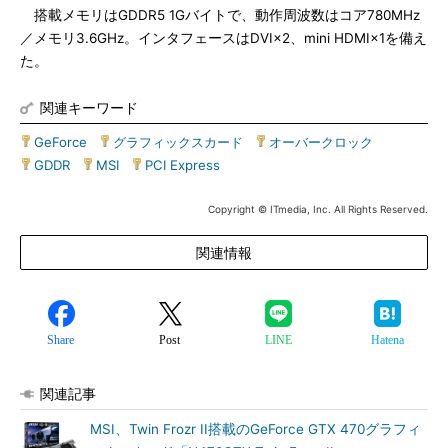
搭載メモリはGDDR5 1Gバイトで、動作周波数はコア780MHz
／メモリ3.6GHz。インタフェースはDVI×2、mini HDMI×1を備え
た。
関連キーワード
GeForce
|
グラフィックスカード
|
オーバークロック
|
GDDR
|
MSI
|
PCI Express
Copyright © ITmedia, Inc. All Rights Reserved.
関連情報
Share
Post
LINE
Hatena
関連記事
MSI、Twin Frozr II搭載のGeForce GTX 470グラフィ