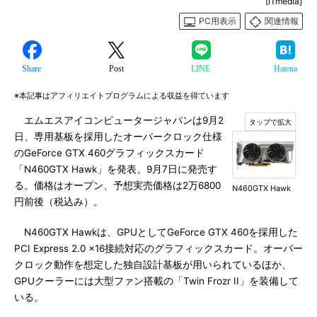
[ITmedia]
PC用表示
関連情報
Share
Post
LINE
Hatena
※本記事はアフィリエイトプログラムによる収益を得ています
エムエスアイコンピュータージャパンは9月2
日、専用基板を採用したオーバークロック仕様
のGeForce GTX 460グラフィックスカード
「N460GTX Hawk」を発表、9月7日に発売す
る。価格はオープン、予想実売価格は2万6800
N460GTX Hawk
円前後（税込み）。
N460GTX Hawkは、GPUとしてGeForce GTX 460を採用した
PCI Express 2.0 x16接続対応のグラフィックスカード。オーバー
クロック動作を想定した独自設計基板が用いられているほか、
GPUクーラーには大型ファン搭載の「Twin Frozr II」を装備して
いる。