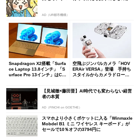
AD（UR都市機構）
Snapdragon X2搭載「Surfa
空飛ぶジンバルカメラ「HOV
ce Laptop 13.8インチ」「S
ERAir VERSA」登場 手持ち
urface Pro 13インチ」はCop
スタイルからカメラドローン
ilot+ PCの“完成形”？ 外観
に合体変形
をじっくりとチェックしてみ
【見城徹×藤田晋】AI時代でも変わらない経営
た
者の本質
AD（FINCHI on GOETHE）
スマホより小さくポケットに入る「Winmaxle
Mobdel B1 ミニ ワイヤレス キーボード」が
セールで10％オフの3794円に