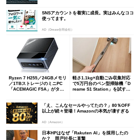
SNSアカウントを着実に成長。実はみんなココ
使ってます。
AD（Dreaw合同会社）
Ryzen 7 H255／24GBメモリ
軽さ1.1kg×自動ごみ収集対応
／1TBストレージのミニPC
で5万円台のペン型掃除機「D
「ACEMAGIC F5A」がタイ
reame S1 Station」を試す
ムセールで41％オフの10万69
見えた長所と短所
98円に
「え、こんなセールやってたの？」80％OFF
以上が続々登場！Amazonの本気が凄すぎる
AD（Amazon）
日本HPはなぜ「Rakuten AI」を採用したの
か？ 岡戸社長に直撃