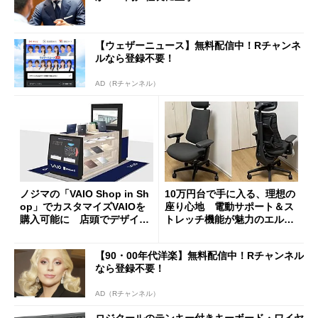
【ウェザーニュース】無料配信中！Rチャンネ
ルなら登録不要！
AD（Rチャンネル）
ノジマの「VAIO Shop in Sh
10万円台で手に入る、理想の
op」でカスタマイズVAIOを
座り心地 電動サポート＆ス
購入可能に 店頭でデザイン
トレッチ機能が魅力のエルゴ
や質感を確認しながら購入可
ノミクスチェア「LiberNovo
能
Omni Gen」を試す
【90・00年代洋楽】無料配信中！Rチャンネル
なら登録不要！
AD（Rチャンネル）
ロジクールのテンキー付きキーボード・ワイヤ