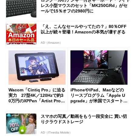
レス小型マウスのセット「MK250GRd」がセ
ールで15％オフの2980円に
「え、こんなセールやってたの？」80％OFF
以上が続々登場！Amazonの本気が凄すぎる
AD（Amazon）
Wacom「Cintiq Pro」に迫る
iPhoneやiPad、Macなどの
実力 27型4K／120Hzで約3
リースプログラム「Apple U
0万円のXPPen「Artist Pro 2
pgrade」が米国でスタート／
7（Gen 2）」でお絵描きして
Bluetooth LEの新規格「Blu
分かった魅力と妥協点
etooth High Data Throughp
スマホの写真／動画をもう一段安全に 買い切
ut」が明...
りクラウドストレージ
AD（ITmedia Mobile）