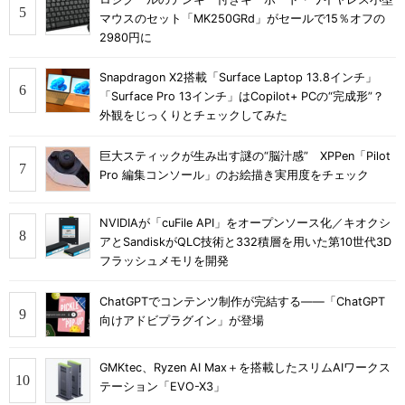
マウスのセット「MK250GRd」がセールで15％オフの
2980円に
Snapdragon X2搭載「Surface Laptop 13.8インチ」
「Surface Pro 13インチ」はCopilot+ PCの“完成形”？
外観をじっくりとチェックしてみた
巨大スティックが生み出す謎の“脳汁感” XPPen「Pilot
Pro 編集コンソール」のお絵描き実用度をチェック
NVIDIAが「cuFile API」をオープンソース化／キオクシ
アとSandiskがQLC技術と332積層を用いた第10世代3D
フラッシュメモリを開発
ChatGPTでコンテンツ制作が完結する――「ChatGPT
向けアドビプラグイン」が登場
GMKtec、Ryzen AI Max＋を搭載したスリムAIワークス
テーション「EVO-X3」