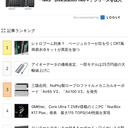
Recommended by
記事ランキング
レトロブーム到来？ ベージュカラーが目を引くCRT風
簡易水冷キットが異彩を放つ
アイオーデータの価格改定、一部モデルは25万円超の大
幅値上げに
三陽合同、NuPhy製ロープロファイルメカニカルキーボ
ード「Air65 V3」「Air100 V3」を発売
GMKtec、Core Ultra 7 258V搭載のミニPC「NucBox
K17 Plus」発表 最大115 TOPSのAI性能を実現
ロジクールのテンキー付きキーボード・ワイヤレス小型