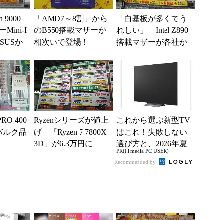
 9000
「AMD7～8割」から
「白基板が多くてう
ini-I
のB550搭載マザーが
れしい」 Intel Z890
SUSか
相次いで登場！
搭載マザーが各社か
ら一斉デビュー
RO 400
Ryzenシリーズが値上
これから選ぶ新型TV
バルク品
げ 「Ryzen 7 7800X
はこれ！失敗しない
3D」が6.3万円に
選び方と、2026年夏
PR(ITmedia PC USER)
の一押しモデル
Recommended by