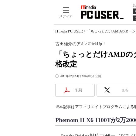
S
メディア
ITmedia PC USER
>
「ちょっとだけAMDのターン」――
古田雄介のアキバPickUp！
「ちょっとだけAMDのター
格改定
2011年02月14日 10時07分 公開
印刷
見る
※本記事はアフィリエイトプログラムによる
Phemom II X6 1100Tが2