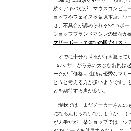
Sandy Bridge対応マザー（P6
続くアキバだが、マウスコンピュ
ョップやフェイス秋葉原本店、ツ
は、不具合が認められるSATAポ
ショップブランドマシンの出荷が
マザーボード単体での販売はスト
すでに十分な情報が行き渡ってい
H67マザーがらみの大きな混乱は
ークが「価格も性能も優秀なマザー
とうと考える方が多いようです」
とを期待する声が多い。
現状では「まだメーカーさんのも
になるんじゃないでしょうか」（
が大半だが、某ショップでは「ウ
SATAカードを付属するなどして