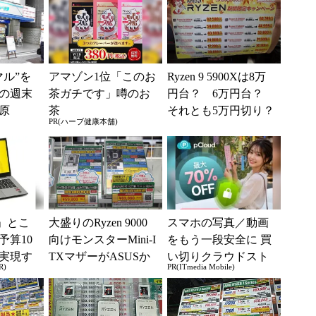
マル”を
アマゾン1位「このお
Ryzen 9 5900Xは8万
の週末
茶ガチです」噂のお
円台？ 6万円台？
原
茶
それとも5万円切り？
PR(ハーブ健康本舗)
」とこ
大盛りのRyzen 9000
スマホの写真／動画
予算10
向けモンスターMini-I
をもう一段安全に 買
実現す
TXマザーがASUSか
い切りクラウドスト
R)
PR(ITmedia Mobile)
イフ
ら登場！
レージ