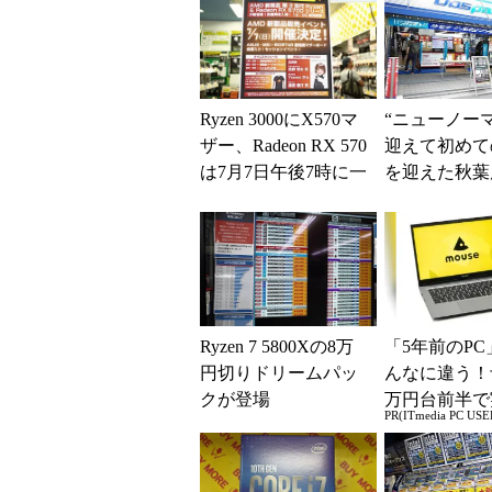
Ryzen 3000にX570マ
“ニューノー
ザー、Radeon RX 570
迎えて初めて
は7月7日午後7時に一
を迎えた秋葉
斉発売 上手な...
Ryzen 7 5800Xの8万
「5年前のPC
円切りドリームパッ
んなに違う！
クが登場
万円台前半で
PR(ITmedia PC USE
る快適PCラ