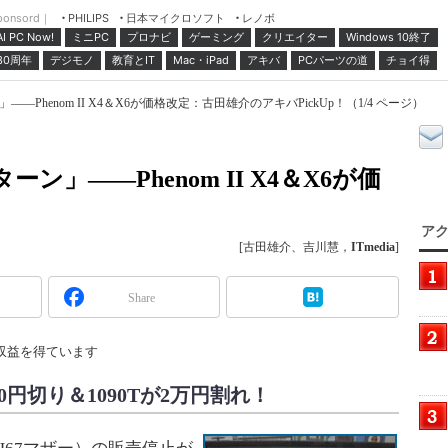
ponsord｜
日本マイクロソフト
レノボ
PHILIPS
ミニPC
プロナビ
ゲーミング
クリエイター
Windows 10終了
AI PC Now!
30周年
デジモノ
教育とIT
Mac・iPad
アキバ
PCパーツの道
チョイ得
Phenom II X4＆X6が価格改定：古田雄介のアキバPickUp！（1/4 ページ）
ン」――Phenom II X4＆X6が価
アク
[古田雄介、吉川慧，
ITmedia
]
Share
収益を得ています
万2000円切り＆1090Tが2万円割れ！