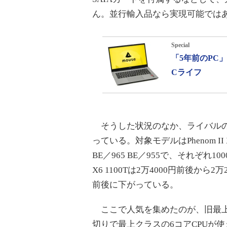
ん。並行輸入品なら実現可能では
Special
「5年前のPC
Cライフ
そうした状況のなか、ライバルのAMD
っている。対象モデルはPhenom II X6 
BE／965 BE／955で、それぞれ
X6 1100Tは2万4000円前後から2万
前後に下がっている。
ここで人気を集めたのが、旧最上位
切りで最上クラスの6コアCPUが