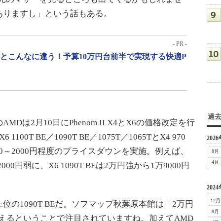
ありますし」という話もある。
- PR -
」とこんなに違う！予算10万円台前半で実現する快適P
過
は2月10日にPhenom II X4とX6の価格改定を行
1100T BE／1090T BE／1075T／1065TとX4 970
2026
1000～2000円程度のプライスダウンを実施。例えば、
8月
4月
2000円弱に、X6 1090T BEは2万円強から1万9000円
2024
12月
の1090T BEだ。ソフマップ秋葉原本館は「2万円
8月
使えるということで注目されていますね。加えてAMD