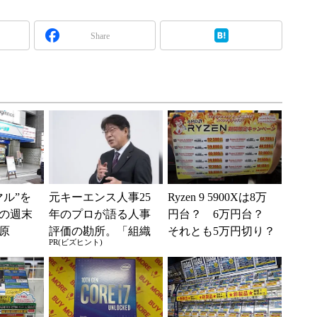
Share
マル”を
元キーエンス人事25
Ryzen 9 5900Xは8万
の週末
年のプロが語る人事
円台？ 6万円台？
原
評価の勘所。「組織
それとも5万円切り？
PR(ビズヒント)
を腐らせるNG評価」
とは？