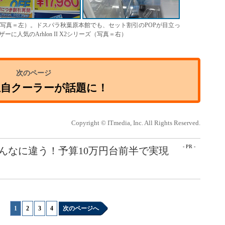
り場（写真＝左）。ドスパラ秋葉原本館でも、セット割引のPOPが目立っ
人気のArhlon II X2シリーズ（写真＝右）
独自クーラーが話題に！
Copyright © ITmedia, Inc. All Rights Reserved.
- PR -
こんなに違う！予算10万円台前半で実現
1
|
2
|
3
|
4
次のページへ