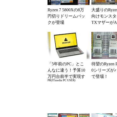
Ryzen 7 5800Xの8万
大盛りのRyzen
円切りドリームパッ
向けモンスターM
クが登場
TXマザーがA
ら登場！
「5年前のPC」とこ
待望のRyzen P
んなに違う！予算10
0シリーズが
万円台前半で実現す
で登場！
PR(ITmedia PC USER)
る快適PCライフ