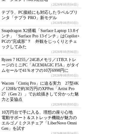
（2026年08月04日）
テプラ、PC接続にも対応したラベルプリ
ンタ「テプラ PRO」新モデル
（2026年08月03日）
Snapdragon X2搭載「Surface Laptop 13.8イ
ンチ」「Surface Pro 13インチ」はCopilot+
PCの“完成形”？ 外観をじっくりとチェ
ックしてみた
（2026年08月06日）
Ryzen 7 H255／24GBメモリ／1TBストレ
ージのミニPC「ACEMAGIC F5A」がタイ
ムセールで41％オフの10万6998円に
（2026年08月05日）
Wacom「Cintiq Pro」に迫る実力 27型4K
／120Hzで約30万円のXPPen「Artist Pro
27（Gen 2）」でお絵描きして分かった魅
力と妥協点
（2026年08月05日）
10万円台で手に入る、理想の座り心地
電動サポート＆ストレッチ機能が魅力の
エルゴノミクスチェア「LiberNovo Omni
Gen」を試す
（2026年08月04日）