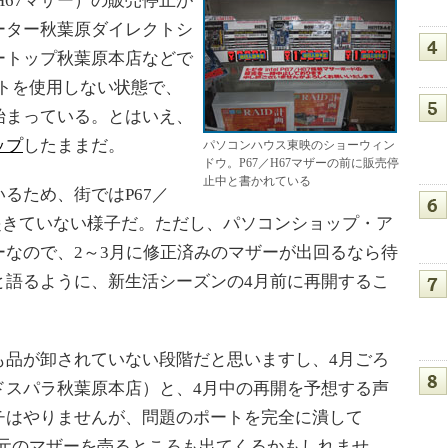
7／H67マザー）の販売停止が
ーター秋葉原ダイレクトシ
ートップ秋葉原本店などで
ートを使用しない状態で、
始まっている。とはいえ、
ップ
したままだ。
パソコンハウス東映のショーウィン
ドウ。P67／H67マザーの前に販売停
止中と書かれている
るため、街ではP67／
起きていない様子だ。ただし、パソコンショップ・ア
なので、2～3月に修正済みのマザーが出回るなら待
と語るように、新生活シーズンの4月前に再開するこ
品が卸されていない段階だと思いますし、4月ごろ
ドスパラ秋葉原本店）と、4月中の再開を予想する声
チはやりませんが、問題のポートを完全に潰して
、元のマザーを売るところも出てくるかもしれませ