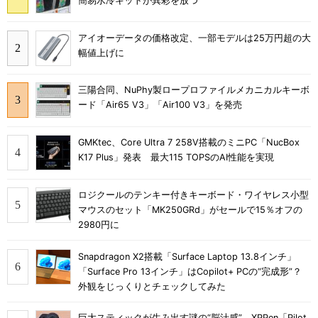
簡易水冷キットが異彩を放つ
アイオーデータの価格改定、一部モデルは25万円超の大
幅値上げに
三陽合同、NuPhy製ロープロファイルメカニカルキーボ
ード「Air65 V3」「Air100 V3」を発売
GMKtec、Core Ultra 7 258V搭載のミニPC「NucBox
K17 Plus」発表 最大115 TOPSのAI性能を実現
ロジクールのテンキー付きキーボード・ワイヤレス小型
マウスのセット「MK250GRd」がセールで15％オフの
2980円に
Snapdragon X2搭載「Surface Laptop 13.8インチ」
「Surface Pro 13インチ」はCopilot+ PCの“完成形”？
外観をじっくりとチェックしてみた
巨大スティックが生み出す謎の“脳汁感” XPPen「Pilot