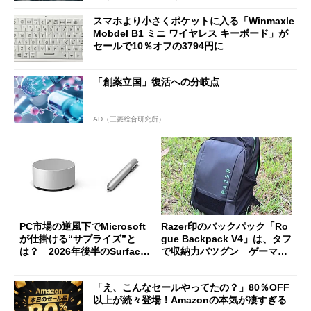
スマホより小さくポケットに入る「Winmaxle
Mobdel B1 ミニ ワイヤレス キーボード」が
セールで10％オフの3794円に
「創薬立国」復活への分岐点
AD（三菱総合研究所）
PC市場の逆風下でMicrosoft
Razer印のバックパック「Ro
が仕掛ける“サプライズ”と
gue Backpack V4」は、タフ
は？ 2026年後半のSurface
で収納力バツグン ゲーマー
新製品を予想する
じゃなくても欲しくなる
「え、こんなセールやってたの？」80％OFF
以上が続々登場！Amazonの本気が凄すぎる