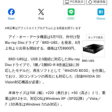
PC用表示
関連情報
Share
Post
LINE
Hatena
※本記事はアフィリエイトプログラムによる収益を得ています
アイ・オー・データ機器は5月11日、外付け型
Blu-ray Discドライブ「BRD-U8S」を発表、6月
上旬より出荷を開始する。価格は1万8900円。
BRD-U8Sは、USB 2.0接続に対応したBlu-ray
BRD-U8S
Discドライブで、1層／2層BD-R 8倍速記録に対
応したモデルだ。再生ソフトとして「WinDVD BD3D」を付属し
ており、3Dコンテンツの再生にも対応した（別途NVIDIA 3D
Vision対応機器が必要）。
本体サイズは158（幅）×220（奥行き）×50（高さ）ミリ、重
量は約1.2キロ。対応OSはWindows XP（SP2以降）／Vista／
7（3D再生はWindows 7のみ対応）。