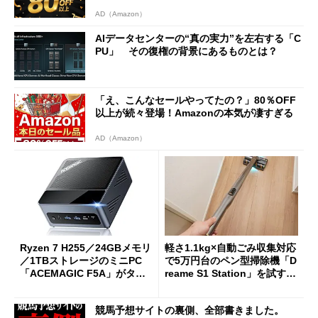
AD（Amazon）
AIデータセンターの“真の実力”を左右する「C
PU」 その復権の背景にあるものとは？
「え、こんなセールやってたの？」80％OFF
以上が続々登場！Amazonの本気が凄すぎる
AD（Amazon）
Ryzen 7 H255／24GBメモリ
軽さ1.1kg×自動ごみ収集対応
／1TBストレージのミニPC
で5万円台のペン型掃除機「D
「ACEMAGIC F5A」がタイ
reame S1 Station」を試す
ムセールで41％オフの10万69
見えた長所と短所
98円に
競馬予想サイトの裏側、全部書きました。