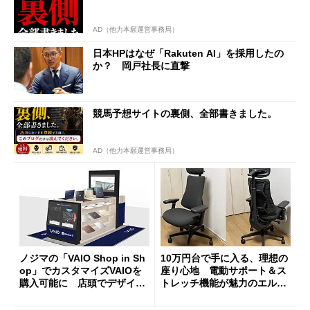
AD（他力本願運営事務局）
日本HPはなぜ「Rakuten AI」を採用したの
か？ 岡戸社長に直撃
競馬予想サイトの裏側、全部書きました。
AD（他力本願運営事務局）
ノジマの「VAIO Shop in Sh
10万円台で手に入る、理想の
op」でカスタマイズVAIOを
座り心地 電動サポート＆ス
購入可能に 店頭でデザイン
トレッチ機能が魅力のエルゴ
や質感を確認しながら購入可
ノミクスチェア「LiberNovo
能
Omni Gen」を試す