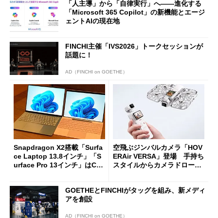
「人主導」から「自律実行」へ――進化する
「Microsoft 365 Copilot」の新機能とエージ
ェントAIの現在地
FINCHI主催「IVS2026」トークセッションが
話題に！
AD（FINCHI on GOETHE）
Snapdragon X2搭載「Surfa
空飛ぶジンバルカメラ「HOV
ce Laptop 13.8インチ」「S
ERAir VERSA」登場 手持ち
urface Pro 13インチ」はCop
スタイルからカメラドローン
ilot+ PCの“完成形”？ 外観
に合体変形
をじっくりとチェックしてみ
GOETHEとFINCHIがタッグを組み、新メディ
た
アを創設
AD（FINCHI on GOETHE）