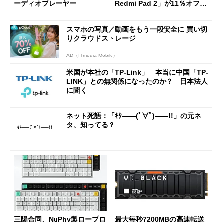
ーディオプレーヤー
Redmi Pad 2」が11％オフの
2万4980円に
スマホの写真／動画をもう一段安全に 買い切
りクラウドストレージ
AD（ITmedia Mobile）
米国が本社の「TP-Link」 本当に中国「TP-
LINK」との無関係になったのか？ 日本法人
に聞く
ネット死語：「ｷﾀ――(ﾟ∀ﾟ)――!!」の元ネ
タ、知ってる？
三陽合同、NuPhy製ロープロ
最大毎秒7200MBの高速転送