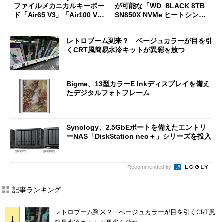
ファイルメカニカルキーボー
が可能な「WD_BLACK 8TB
ド「Air65 V3」「Air100 V
SN850X NVMe ヒートシンク
3」を発売
付き」が18％オフの17万508
7円に
レトロブーム到来？ ベージュカラーが目を引
くCRT風簡易水冷キットが異彩を放つ
Bigme、13型カラーE Inkディスプレイを備え
たデジタルフォトフレーム
Synology、2.5GbEポートを備えたエントリ
ーNAS「DiskStation neo＋」シリーズを投入
Recommended by
記事ランキング
レトロブーム到来？ ベージュカラーが目を引くCRT風