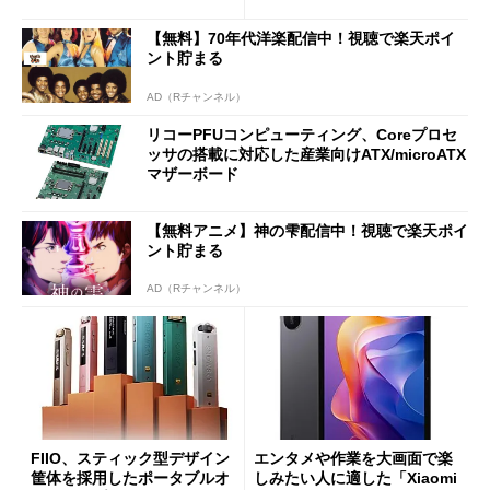
7（Gen 2）」でお絵描きして
Bluetooth LEの新規格「Blu
分かった魅力と妥協点
etooth High Data Throughp
【無料】70年代洋楽配信中！視聴で楽天ポイ
ut」が明...
ント貯まる
AD（Rチャンネル）
リコーPFUコンピューティング、Coreプロセ
ッサの搭載に対応した産業向けATX/microATX
マザーボード
【無料アニメ】神の雫配信中！視聴で楽天ポイ
ント貯まる
AD（Rチャンネル）
FIIO、スティック型デザイン
エンタメや作業を大画面で楽
筐体を採用したポータブルオ
しみたい人に適した「Xiaomi