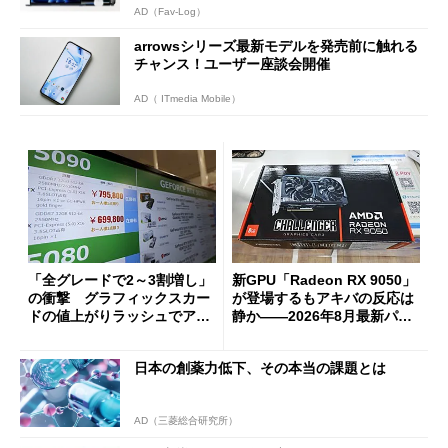
AD（Fav-Log）
arrowsシリーズ最新モデルを発売前に触れる
チャンス！ユーザー座談会開催
AD（ ITmedia Mobile）
「全グレードで2～3割増し」
新GPU「Radeon RX 9050」
の衝撃 グラフィックスカー
が登場するもアキバの反応は
ドの値上がりラッシュでアキ
静か――2026年8月最新パー
バの購入制限が深刻化
ツ事情
日本の創薬力低下、その本当の課題とは
AD（三菱総合研究所）