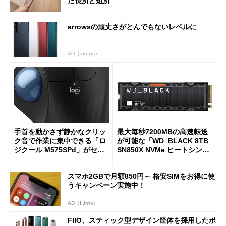
た長所と短所
arrowsの頑丈さがとんでもないレベルに
AD（arrows）
手首を動かさず静かなクリッ
最大毎秒7200MBの高速転送
ク音で作業に集中できる「ロ
が可能な「WD_BLACK 8TB
ジクール M575SPd」がセー
SN850X NVMe ヒートシンク
ルで33％オフの5280円に
付き」が18％オフの17万508
7円に
スマホ2GBで月額850円～ 格安SIMをお得に使
うキャンペーン実施中！
AD（IIJmio）
FIIO、スティック型デザイン筐体を採用したポ