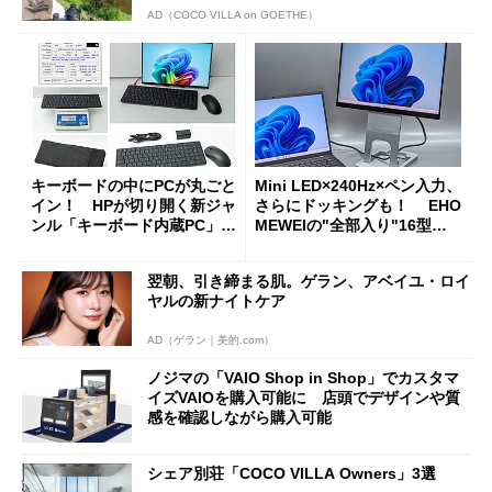
AD（COCO VILLA on GOETHE）
キーボードの中にPCが丸ごと
Mini LED×240Hz×ペン入力、
イン！ HPが切り開く新ジャ
さらにドッキングも！ EHO
ンル「キーボード内蔵PC」の
MEWEIの"全部入り"16型モ
使い勝手を徹底検証
バイルディスプレイ「TM-16
0PW」徹底レビュー
翌朝、引き締まる肌。ゲラン、アベイユ・ロイ
ヤルの新ナイトケア
AD（ゲラン｜美的.com）
ノジマの「VAIO Shop in Shop」でカスタマ
イズVAIOを購入可能に 店頭でデザインや質
感を確認しながら購入可能
シェア別荘「COCO VILLA Owners」3選