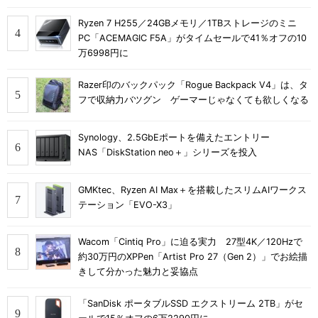
Ryzen 7 H255／24GBメモリ／1TBストレージのミニ
PC「ACEMAGIC F5A」がタイムセールで41％オフの10
万6998円に
Razer印のバックパック「Rogue Backpack V4」は、タ
フで収納力バツグン ゲーマーじゃなくても欲しくなる
Synology、2.5GbEポートを備えたエントリー
NAS「DiskStation neo＋」シリーズを投入
GMKtec、Ryzen AI Max＋を搭載したスリムAIワークス
テーション「EVO-X3」
Wacom「Cintiq Pro」に迫る実力 27型4K／120Hzで
約30万円のXPPen「Artist Pro 27（Gen 2）」でお絵描
きして分かった魅力と妥協点
「SanDisk ポータブルSSD エクストリーム 2TB」がセ