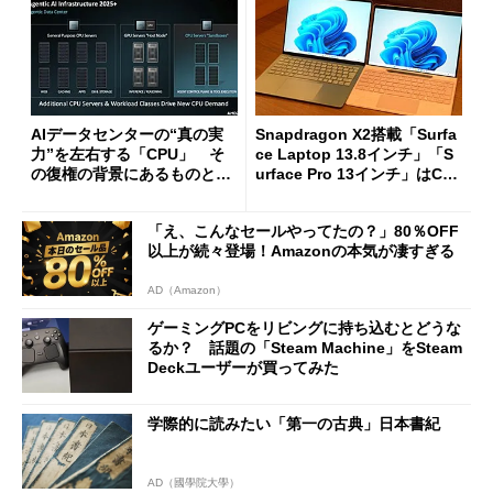
AIデータセンターの“真の実
Snapdragon X2搭載「Surfa
力”を左右する「CPU」 そ
ce Laptop 13.8インチ」「S
の復権の背景にあるものと
urface Pro 13インチ」はCop
は？
ilot+ PCの“完成形”？ 外観
をじっくりとチェックしてみ
「え、こんなセールやってたの？」80％OFF
た
以上が続々登場！Amazonの本気が凄すぎる
AD（Amazon）
ゲーミングPCをリビングに持ち込むとどうな
るか？ 話題の「Steam Machine」をSteam
Deckユーザーが買ってみた
学際的に読みたい「第一の古典」日本書紀
AD（國學院大學）