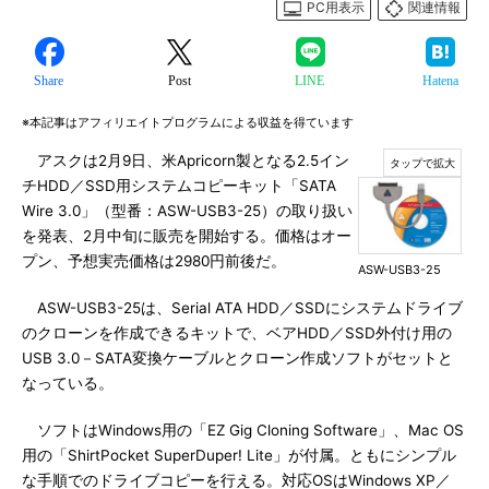
PC用表示
関連情報
Share
Post
LINE
Hatena
※本記事はアフィリエイトプログラムによる収益を得ています
アスクは2月9日、米Apricorn製となる2.5イン
チHDD／SSD用システムコピーキット「SATA
Wire 3.0」（型番：ASW-USB3-25）の取り扱い
を発表、2月中旬に販売を開始する。価格はオー
プン、予想実売価格は2980円前後だ。
ASW-USB3-25
ASW-USB3-25は、Serial ATA HDD／SSDにシステムドライブ
のクローンを作成できるキットで、ベアHDD／SSD外付け用の
USB 3.0－SATA変換ケーブルとクローン作成ソフトがセットと
なっている。
ソフトはWindows用の「EZ Gig Cloning Software」、Mac OS
用の「ShirtPocket SuperDuper! Lite」が付属。ともにシンプル
な手順でのドライブコピーを行える。対応OSはWindows XP／