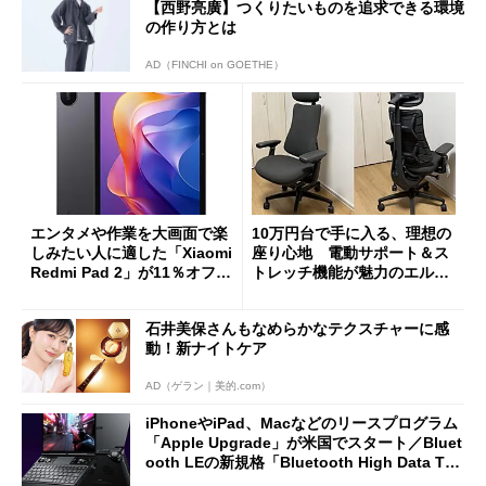
【西野亮廣】つくりたいものを追求できる環境
の作り方とは
AD（FINCHI on GOETHE）
エンタメや作業を大画面で楽
10万円台で手に入る、理想の
しみたい人に適した「Xiaomi
座り心地 電動サポート＆ス
Redmi Pad 2」が11％オフの
トレッチ機能が魅力のエルゴ
2万4980円に
ノミクスチェア「LiberNovo
Omni Gen」を試す
石井美保さんもなめらかなテクスチャーに感
動！新ナイトケア
AD（ゲラン｜美的.com）
iPhoneやiPad、Macなどのリースプログラム
「Apple Upgrade」が米国でスタート／Bluet
ooth LEの新規格「Bluetooth High Data Thr
oughput」が明...