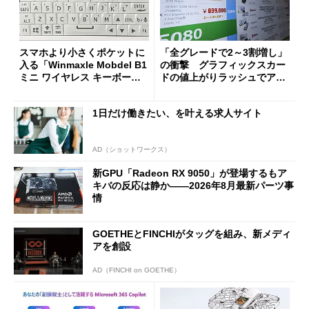
スマホより小さくポケットに
「全グレードで2～3割増し」
入る「Winmaxle Mobdel B1
の衝撃 グラフィックスカー
ミニ ワイヤレス キーボー
ドの値上がりラッシュでアキ
ド」がセールで10％オフの37
バの購入制限が深刻化
94円に
1日だけ働きたい、を叶える求人サイト
AD（ショットワークス）
新GPU「Radeon RX 9050」が登場するもア
キバの反応は静か――2026年8月最新パーツ事
情
GOETHEとFINCHIがタッグを組み、新メディ
アを創設
AD（FINCHI on GOETHE）