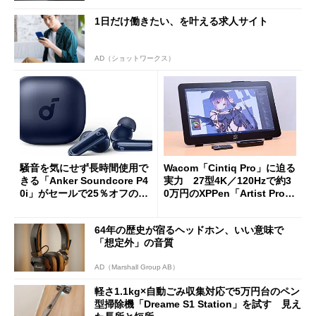
1日だけ働きたい、を叶える求人サイト
AD（ショットワークス）
騒音を気にせず長時間使用で
Wacom「Cintiq Pro」に迫る
きる「Anker Soundcore P4
実力 27型4K／120Hzで約3
0i」がセールで25％オフの59
0万円のXPPen「Artist Pro 2
90円に
7（Gen 2）」でお絵描きして
分かった魅力と妥協点
64年の歴史が宿るヘッドホン、いい意味で
「想定外」の音質
AD（Marshall Group AB）
軽さ1.1kg×自動ごみ収集対応で5万円台のペン
型掃除機「Dreame S1 Station」を試す 見え