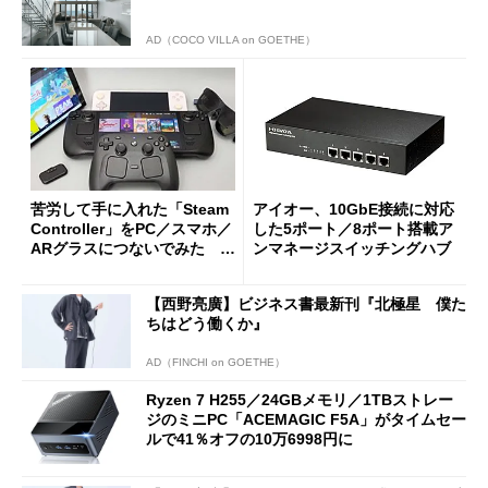
AD（COCO VILLA on GOETHE）
苦労して手に入れた「Steam
アイオー、10GbE接続に対応
Controller」をPC／スマホ／
した5ポート／8ポート搭載ア
ARグラスにつないでみた ゲ
ンマネージスイッチングハブ
ーム体験や実用性は？
【西野亮廣】ビジネス書最新刊『北極星 僕た
ちはどう働くか』
AD（FINCHI on GOETHE）
Ryzen 7 H255／24GBメモリ／1TBストレー
ジのミニPC「ACEMAGIC F5A」がタイムセー
ルで41％オフの10万6998円に