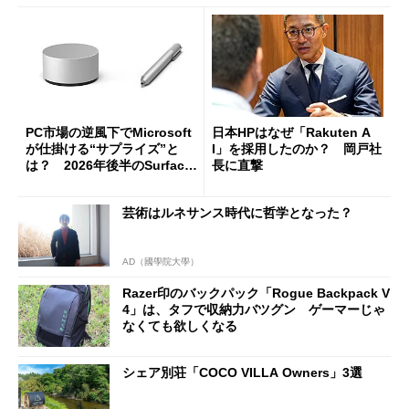
PC市場の逆風下でMicrosoft
日本HPはなぜ「Rakuten A
が仕掛ける“サプライズ”と
I」を採用したのか？ 岡戸社
は？ 2026年後半のSurface
長に直撃
新製品を予想する
芸術はルネサンス時代に哲学となった？
AD（國學院大學）
Razer印のバックパック「Rogue Backpack V
4」は、タフで収納力バツグン ゲーマーじゃ
なくても欲しくなる
シェア別荘「COCO VILLA Owners」3選