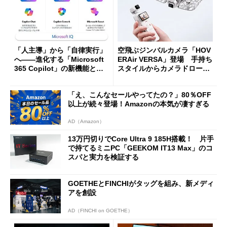
「人主導」から「自律実行」
空飛ぶジンバルカメラ「HOV
へ――進化する「Microsoft
ERAir VERSA」登場 手持ち
365 Copilot」の新機能とエ
スタイルからカメラドローン
ージェントAIの現在地
に合体変形
「え、こんなセールやってたの？」80％OFF
以上が続々登場！Amazonの本気が凄すぎる
AD（Amazon）
13万円切りでCore Ultra 9 185H搭載！ 片手
で持てるミニPC「GEEKOM IT13 Max」のコ
スパと実力を検証する
GOETHEとFINCHIがタッグを組み、新メディ
アを創設
AD（FINCHI on GOETHE）