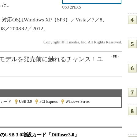
した。
US3-2PEXS
はWindows XP（SP3）／Vista／7／8、
2008／2008R2／2012。
Copyright © ITmedia, Inc. All Rights Reserved.
- PR -
最新モデルを発売前に触れるチャンス！ユ
スカード
|
USB 3.0
|
PCI Express
|
Windows Server
B 3.0増設カード「Diffuser3.0」