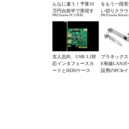
んなに違う！予算10
をもう一段安
万円台前半で実現す
い切りクラウ
PR(ITmedia PC USER)
PR(ITmedia Mobile)
る快適PCライフ
レージ
玄人志向、USB 3.1対
プラネックス、
応インタフェースカ
E有線LANポ
ードとHDDケース
設用のPCIe
ェースカード