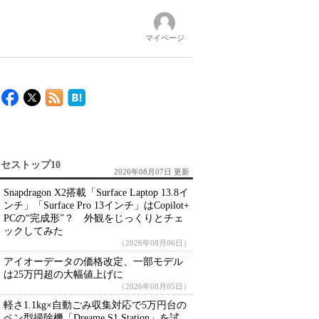
マイページ
セストップ10
2026年08月07日 更新
Snapdragon X2搭載「Surface Laptop 13.8イ
ンチ」「Surface Pro 13インチ」はCopilot+
PCの“完成形”？ 外観をじっくりとチェ
ックしてみた
（2026年08月06日）
アイオーデータの価格改定、一部モデル
は25万円超の大幅値上げに
（2026年08月05日）
軽さ1.1kg×自動ごみ収集対応で5万円台の
ペン型掃除機「Dreame S1 Station」を試