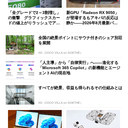
「全グレードで2～3割増し」
新GPU「Radeon RX 9050」
の衝撃 グラフィックスカー
が登場するもアキバの反応は
ドの値上がりラッシュでアキ
静か――2026年8月最新パー
バの購入制限が深刻化
ツ事情
全国の絶景ポイントにサウナ付きのシェア別荘
を展開
AD（COCO VILLA on GOETHE）
「人主導」から「自律実行」へ――進化する
「Microsoft 365 Copilot」の新機能とエージ
ェントAIの現在地
すべてが絶景、収益も得られるその仕組みとは
AD（COCO VILLA on GOETHE）