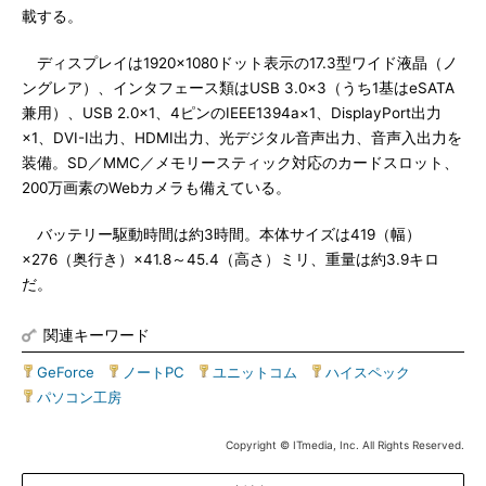
載する。
ディスプレイは1920×1080ドット表示の17.3型ワイド液晶（ノ
ングレア）、インタフェース類はUSB 3.0×3（うち1基はeSATA
兼用）、USB 2.0×1、4ピンのIEEE1394a×1、DisplayPort出力
×1、DVI-I出力、HDMI出力、光デジタル音声出力、音声入出力を
装備。SD／MMC／メモリースティック対応のカードスロット、
200万画素のWebカメラも備えている。
バッテリー駆動時間は約3時間。本体サイズは419（幅）
×276（奥行き）×41.8～45.4（高さ）ミリ、重量は約3.9キロ
だ。
関連キーワード
GeForce
|
ノートPC
|
ユニットコム
|
ハイスペック
|
パソコン工房
Copyright © ITmedia, Inc. All Rights Reserved.