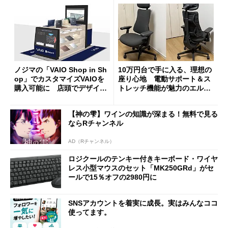
ノジマの「VAIO Shop in Sh
10万円台で手に入る、理想の
op」でカスタマイズVAIOを
座り心地 電動サポート＆ス
購入可能に 店頭でデザイン
トレッチ機能が魅力のエルゴ
や質感を確認しながら購入可
ノミクスチェア「LiberNovo
能
Omni Gen」を試す
【神の雫】ワインの知識が深まる！無料で見る
ならRチャンネル
AD（Rチャンネル）
ロジクールのテンキー付きキーボード・ワイヤ
レス小型マウスのセット「MK250GRd」がセ
ールで15％オフの2980円に
SNSアカウントを着実に成長。実はみんなココ
使ってます。