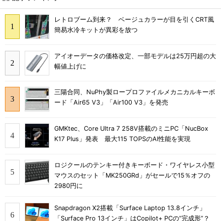
レトロブーム到来？ ベージュカラーが目を引くCRT風
簡易水冷キットが異彩を放つ
アイオーデータの価格改定、一部モデルは25万円超の大
幅値上げに
三陽合同、NuPhy製ロープロファイルメカニカルキーボ
ード「Air65 V3」「Air100 V3」を発売
GMKtec、Core Ultra 7 258V搭載のミニPC「NucBox
K17 Plus」発表 最大115 TOPSのAI性能を実現
ロジクールのテンキー付きキーボード・ワイヤレス小型
マウスのセット「MK250GRd」がセールで15％オフの
2980円に
Snapdragon X2搭載「Surface Laptop 13.8インチ」
「Surface Pro 13インチ」はCopilot+ PCの“完成形”？