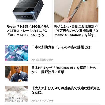
Ryzen 7 H255／24GBメモリ
軽さ1.1kg×自動ごみ収集対応
／1TBストレージのミニPC
で5万円台のペン型掃除機「D
「ACEMAGIC F5A」がタイ
reame S1 Station」を試す
ムセールで41％オフの10万69
見えた長所と短所
98円に
日本の創薬力低下、その本当の課題とは
AD（三菱総合研究所）
日本HPはなぜ「Rakuten AI」を採用したの
か？ 岡戸社長に直撃
【大人気】ひんやり冷感寝具で快適な睡眠をあ
なたに。
AD（アイリスプラザ）