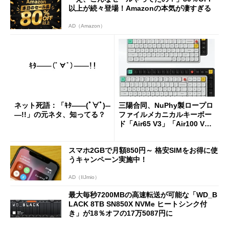
以上が続々登場！Amazonの本気が凄すぎる
AD（Amazon）
ネット死語：「ｷﾀ――(ﾟ∀ﾟ)―
三陽合同、NuPhy製ロープロ
―!!」の元ネタ、知ってる？
ファイルメカニカルキーボー
ド「Air65 V3」「Air100 V
3」を発売
スマホ2GBで月額850円～ 格安SIMをお得に使
うキャンペーン実施中！
AD（IIJmio）
最大毎秒7200MBの高速転送が可能な「WD_B
LACK 8TB SN850X NVMe ヒートシンク付
き」が18％オフの17万5087円に