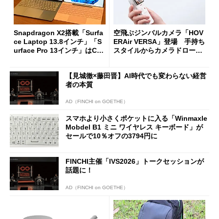
Snapdragon X2搭載「Surfa
空飛ぶジンバルカメラ「HOV
ce Laptop 13.8インチ」「S
ERAir VERSA」登場 手持ち
urface Pro 13インチ」はCop
スタイルからカメラドローン
ilot+ PCの“完成形”？ 外観
に合体変形
をじっくりとチェックしてみ
【見城徹×藤田晋】AI時代でも変わらない経営
た
者の本質
AD（FINCHI on GOETHE）
スマホより小さくポケットに入る「Winmaxle
Mobdel B1 ミニ ワイヤレス キーボード」が
セールで10％オフの3794円に
FINCHI主催「IVS2026」トークセッションが
話題に！
AD（FINCHI on GOETHE）