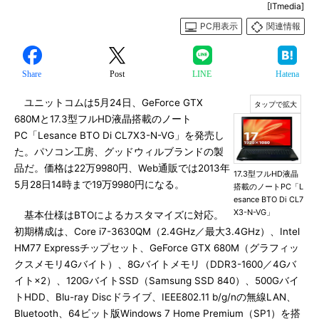
[ITmedia]
PC用表示
関連情報
Share
Post
LINE
Hatena
ユニットコムは5月24日、GeForce GTX
680Mと17.3型フルHD液晶搭載のノート
PC「Lesance BTO Di CL7X3-N-VG」を発売し
た。パソコン工房、グッドウィルブランドの製
品だ。価格は22万9980円、Web通販では2013年
17.3型フルHD液晶
5月28日14時まで19万9980円になる。
搭載のノートPC「L
esance BTO Di CL7
X3-N-VG」
基本仕様はBTOによるカスタマイズに対応。
初期構成は、Core i7-3630QM（2.4GHz／最大3.4GHz）、Intel
HM77 Expressチップセット、GeForce GTX 680M（グラフィッ
クスメモリ4Gバイト）、8Gバイトメモリ（DDR3-1600／4Gバ
イト×2）、120GバイトSSD（Samsung SSD 840）、500Gバイ
トHDD、Blu-ray Discドライブ、IEEE802.11 b/g/nの無線LAN、
Bluetooth、64ビット版Windows 7 Home Premium（SP1）を搭