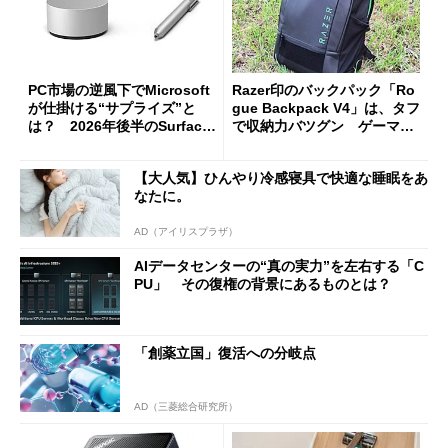
PC市場の逆風下でMicrosoft
Razer印のバックパック「Ro
が仕掛ける“サプライズ”と
gue Backpack V4」は、タフ
は？ 2026年後半のSurface
で収納力バツグン ゲーマー
新製品を予想する
じゃなくても欲しくなる
【大人気】ひんやり冷感寝具で快適な睡眠をあ
なたに。
AD（アイリスプラザ）
AIデータセンターの“真の実力”を左右する「C
PU」 その復権の背景にあるものとは？
「創薬立国」復活への分岐点
AD（三菱総合研究所）