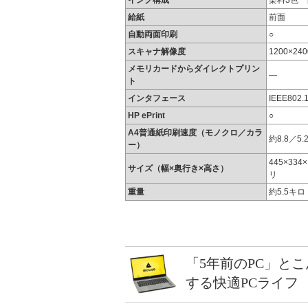
インク構成
染料3色一
給紙
前面
自動両面印刷
○
スキャナ解像度
1200×240
メモリカードからダイレクトプリン
―
ト
インタフェース
IEEE802.
HP ePrint
○
A4普通紙印刷速度（モノクロ／カラ
約8.8／5.2
ー）
445×334
サイズ（幅×奥行き×高さ）
リ
重量
約5.5キロ
「5年前のPC」と
する快適PCライフ