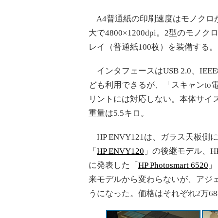
A4普通紙の印刷速度はモノクロが
大で4800×1200dpi。2型のモノク
レイ（普通紙100枚）を装備する。
インタフェースはUSB 2.0、IEEE
ども利用できるが、「スキャンto
リントには対応しない。本体サイズは
重量は5.5キロ。
HP ENVY121は、ガラス天板
「
HP ENVY120
」の後継モデル、HP Phot
に発表した「
HP Photosmart 6520
」
来モデルから変わらないが、アジ
うになった。価格はそれぞれ2万6880