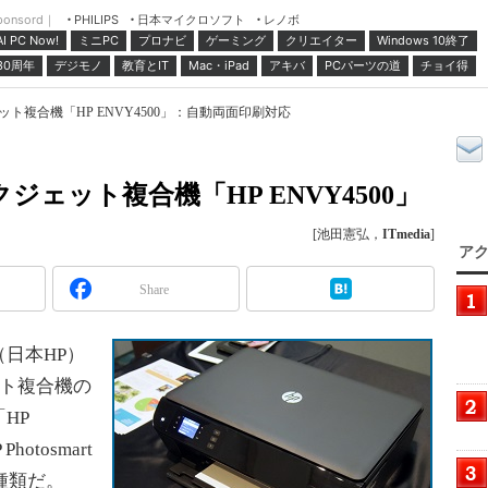
ponsord｜
日本マイクロソフト
レノボ
PHILIPS
ミニPC
プロナビ
ゲーミング
クリエイター
Windows 10終了
AI PC Now!
30周年
デジモノ
教育とIT
Mac・iPad
アキバ
PCパーツの道
チョイ得
ット複合機「HP ENVY4500」：自動両面印刷対応
クジェット複合機「HP ENVY4500」
[池田憲弘，
ITmedia
]
アク
Share
日本HP）
ット複合機の
HP
hotosmart
の4種類だ。