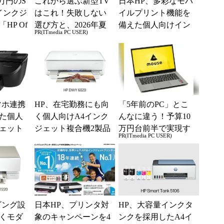
万円のS
これから選ぶ新型TV
日本HP、多彩なモバ
インクジ
はこれ！失敗しない
イルプリント機能を
HP Of
選び方と、2026年夏
備えた個人向けイン
PR(ITmedia PC USER)
の一押しモデル
クジェット複合機3モ
デル
マホ連携
HP、在宅勤務にも向
「5年前のPC」とこ
た個人
く個人向けA4インク
んなに違う！予算10
ェット
ジェット複合機2製品
万円台前半で実現す
PR(ITmedia PC USER)
を投入
る快適PCライフ
ビング設
日本HP、プリンタ対
HP、大容量インクタ
くモダ
象のキャンペーンを4
ンクを採用したA4イ