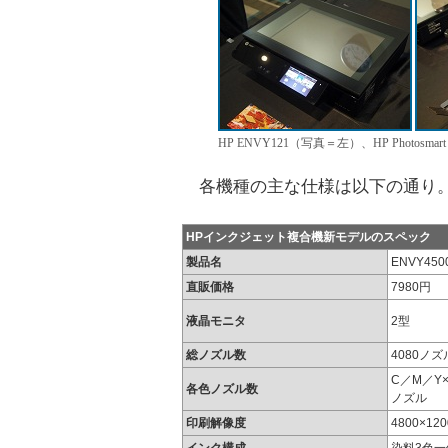
HP ENVY121（写真＝左）、HP Photosmar
各機種の主な仕様は以下の通り
HPインクジェット複合機新モデルのスペック
製品名
ENVY450
直販価格
7980円
液晶モニタ
2型
総ノズル数
4080ノズ
C／M／Y×
各色ノズル数
ノズル
印刷解像度
4800×120