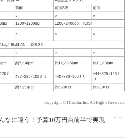
体＋顔料BK
4色独立システム
前面
前面2段
前面
○
○
○
0dpi
1200×1200dpi
1200×2400dpi （CIS）
○
○
○
11b/g/n無線LAN、USB 2.0
○
○
○
ipm
約7／4ipm
約12／8.5ipm
約11／8ipm
×120ミ
444×325×143ミ
427×336×102ミリ
440×380×160ミリ
リ
約7.25キロ
約6.2キロ
約5.1キロ
Copyright © ITmedia, Inc. All Rights Reserved.
- PR -
こんなに違う！予算10万円台前半で実現