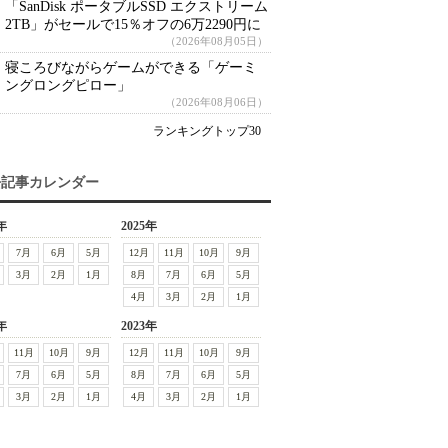
「SanDisk ポータブルSSD エクストリーム
2TB」がセールで15％オフの6万2290円に
（2026年08月05日）
寝ころびながらゲームができる「ゲーミ
ングロングピロー」
（2026年08月06日）
ランキングトップ30
去記事カレンダー
年
2025年
7月
6月
5月
12月
11月
10月
9月
3月
2月
1月
8月
7月
6月
5月
4月
3月
2月
1月
年
2023年
11月
10月
9月
12月
11月
10月
9月
7月
6月
5月
8月
7月
6月
5月
3月
2月
1月
4月
3月
2月
1月