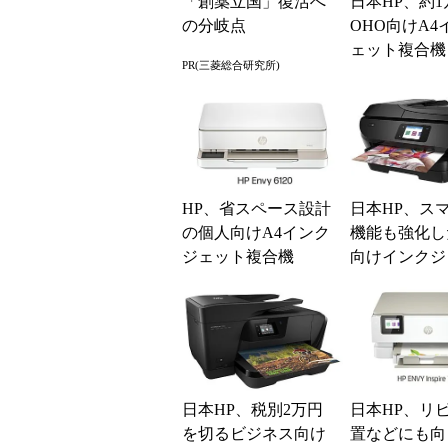
「創薬立国」復活へ
日本HP、約1
の分岐点
OHO向けA4
ェット複合機「
PR(三菱総合研究所)
ficejet 4630」
HP、省スペース設計
日本HP、ス
の個人向けA4インク
機能も強化し
ジェット複合機
向けインクジ
複合機5機種
日本HP、税別2万円
日本HP、リ
を切るビジネス向け
置などにも向