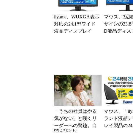
iiyama、WUXGA表示
マウス、3辺
対応の24.1型ワイド
ザインの23.
液晶ディスプレイ
D液晶ディス
「うちの社員はやる
マウス、「iiy
気がない」と嘆くリ
ランド液晶デ
ーダーへの警鐘。自
レイ製品の2
PR(ビズヒント)
律型組織をつくる前
ポート受付を