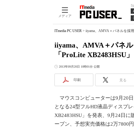
S
メディア
ITmedia PC USER
>
iiyama、AMVA＋パネルを採用し
iiyama、AMVA＋パ
「ProLite XB2483HSU」
2013年09月20日 10時01分 公開
印刷
見る
マウスコンピューターは9月20日、
となる24型フルHD液晶ディスプレイ「
XB2483HSU」を発表、9月24
ープン、予想実売価格は2万7800