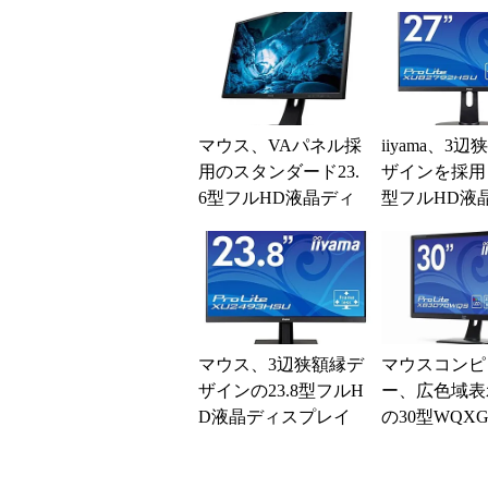
に外せない、たった
一つの順番
マウス、VAパネル採
iiyama、3
用のスタンダード23.
ザインを採用
6型フルHD液晶ディ
型フルHD液
スプレイ
プレイ
マウス、3辺狭額縁デ
マウスコンピ
ザインの23.8型フルH
ー、広色域表
D液晶ディスプレイ
の30型WQX
「ProLite XB
S」