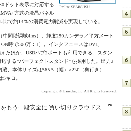
0×1080ドット表示に対応する
ProLite XB2483HSU
MVA+方式の液晶パネル
ル比で約13％の消費電力削減を実現している。
中間階調域4ms）、輝度250カンデラ／平方メート
 ON時で500万：1）。インタフェースはDVI、
を備えたほか、USBハブ2ポートも利用できる。スタン
応する“パーフェクトスタンド”を採用した。出力2
蔵、本体サイズは565.5（幅）×230（奥行き）
量は5キロ。
Copyright © ITmedia, Inc. All Rights Reserved.
- PR -
をもう一段安全に 買い切りクラウドス