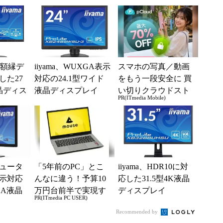
83HS」
辺狭額縁デ
iiyama、WUXGA表示
スマホの写真／動画
した27
対応の24.1型ワイド
をもう一段安全に 買
晶ディス
液晶ディスプレイ
い切りクラウドスト
PR(ITmedia Mobile)
レージ
ュータ
「5年前のPC」とこ
iiyama、HDR10に対
示対応
んなに違う！予算10
応した31.5型4K液晶
GA液晶
万円台前半で実現す
ディスプレイ
PR(ITmedia PC USER)
3070WQ
る快適PCライフ
Recommended by