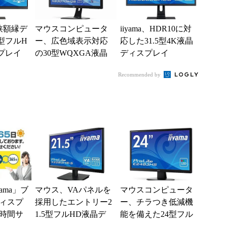
狭額縁デ
マウスコンピュータ
iiyama、HDR10に対
8型フルH
ー、広色域表示対応
応した31.5型4K液晶
プレイ
の30型WQXGA液晶
ディスプレイ
「ProLite XB3070WQ
Recommended by
S」
ama」ブ
マウス、VAパネルを
マウスコンピュータ
ィスプ
採用したエントリー2
ー、チラつき低減機
4時間サ
1.5型フルHD液晶デ
能を備えた24型フル
開始
ィスプレイ
HD液晶「ProLite E24