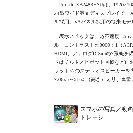
ProLite XB2483HSUは、192
24型ワイド液晶ディスプレイで、A
を採用。VAパネル採用の従来モデ
表示スペックは、応答速度12ms（
ル、コントラスト比3000：1（ACR
HDMI、アナログD-Subの3系統
ドはチルト／ピボット回転などに対
ワット×2のステレオスピーカーを内
×386.5～516.5（高さ）ミリ、重
スマホの写真／動画
トレージ