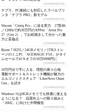
（2026年08月04日）
テプラ、PC接続にも対応したラベルプリ
ンタ「テプラ PRO」新モデル
（2026年08月03日）
Wacom「Cintiq Pro」に迫る実力 27型4K
／120Hzで約30万円のXPPen「Artist Pro
27（Gen 2）」でお絵描きして分かった魅
力と妥協点
（2026年08月05日）
Ryzen 7 H255／24GBメモリ／1TBストレ
ージのミニPC「ACEMAGIC F5A」がタイ
ムセールで41％オフの10万6998円に
（2026年08月05日）
10万円台で手に入る、理想の座り心地
電動サポート＆ストレッチ機能が魅力の
エルゴノミクスチェア「LiberNovo Omni
Gen」を試す
（2026年08月04日）
Windows 11は8GBメモリでも快適に使える
ようになる？ 品質向上への取り組みと
「26H2」に向けた中間報告
（2026年08月03日）