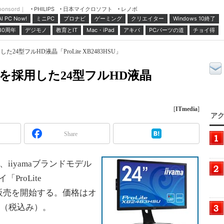
ponsord｜
日本マイクロソフト
レノボ
PHILIPS
ミニPC
プロナビ
ゲーミング
クリエイター
Windows 10終了
AI PC Now!
30周年
デジモノ
教育とIT
Mac・iPad
アキバ
PCパーツの道
チョイ得
た24型フルHD液晶「ProLite XB2483HSU」
ネルを採用した24型フルHD液晶
[
ITmedia
]
アク
Share
iiyamaブランドモデル
ProLite
日に販売を開始する。価格はオ
円（税込み）。