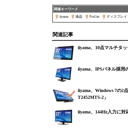
関連キーワード
iiyama
|
液晶
|
ProLite
|
ディスプレイ
関連記事
iiyama、10点マルチタッ
iiyama、IPSパネル採用の
iiyama、Windows 7
T2452MTS-2」
iiyama、144Hz入力に対