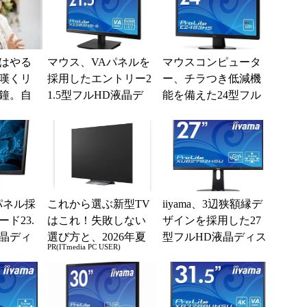
はやる
マウス、VAパネルを
マウスコンピュータ
嘆くリ
採用したエントリー2
ー、チラつき低減機
鐘。自
1.5型フルHD液晶デ
能を備えた24型フル
くる前
ィスプレイ
HD液晶「ProLite E24
たった
83HS」
パネル採
これから選ぶ新型TV
iiyama、3辺狭額縁デ
ド23.
はこれ！失敗しない
ザインを採用した27
液晶ディ
選び方と、2026年夏
型フルHD液晶ディス
PR(ITmedia PC USER)
の一押しモデル
プレイ