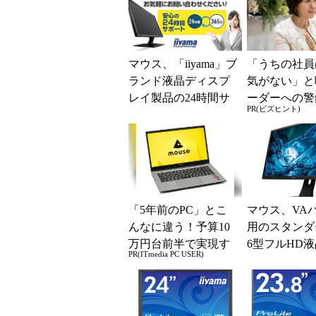
マウス、「iiyama」ブ
「うちの社員
ランド液晶ディスプ
気がない」と
レイ製品の24時間サ
ーダーへの警
PR(ビズヒント)
ポート受付を開始
律型組織をつ
に外せない、
一つの順番
「5年前のPC」とこ
マウス、VA
んなに違う！予算10
用のスタンダー
万円台前半で実現す
6型フルHD
PR(ITmedia PC USER)
る快適PCライフ
スプレイ