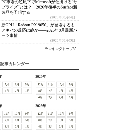
PC市場の逆風下でMicrosoftが仕掛ける“サ
プライズ”とは？ 2026年後半のSurface新
製品を予想する
（2026年08月04日）
新GPU「Radeon RX 9050」が登場するも
アキバの反応は静か――2026年8月最新パ
ーツ事情
（2026年08月03日）
ランキングトップ30
去記事カレンダー
年
2025年
7月
6月
5月
12月
11月
10月
9月
3月
2月
1月
8月
7月
6月
5月
4月
3月
2月
1月
年
2023年
11月
10月
9月
12月
11月
10月
9月
7月
6月
5月
8月
7月
6月
5月
3月
2月
1月
4月
3月
2月
1月