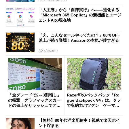
「人主導」から「自律実行」へ――進化する
「Microsoft 365 Copilot」の新機能とエージ
ェントAIの現在地
「え、こんなセールやってたの？」80％OFF
以上が続々登場！Amazonの本気が凄すぎる
AD（Amazon）
「全グレードで2～3割増し」
Razer印のバックパック「Ro
の衝撃 グラフィックスカー
gue Backpack V4」は、タフ
ドの値上がりラッシュでアキ
で収納力バツグン ゲーマー
バの購入制限が深刻化
じゃなくても欲しくなる
【無料】80年代洋楽配信中！視聴で楽天ポイ
ント貯まる