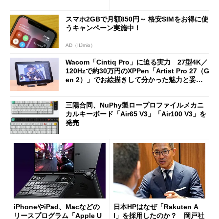
に合体変形
ノミクスチェア「LiberNovo
Omni Gen」を試す
スマホ2GBで月額850円～ 格安SIMをお得に使
うキャンペーン実施中！
AD（IIJmio）
Wacom「Cintiq Pro」に迫る実力 27型4K／
120Hzで約30万円のXPPen「Artist Pro 27（G
en 2）」でお絵描きして分かった魅力と妥協
点
三陽合同、NuPhy製ロープロファイルメカニ
カルキーボード「Air65 V3」「Air100 V3」を
発売
iPhoneやiPad、Macなどの
日本HPはなぜ「Rakuten A
リースプログラム「Apple U
I」を採用したのか？ 岡戸社