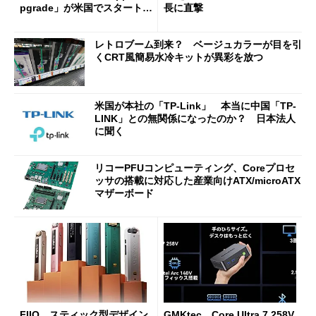
pgrade」が米国でスタート／
長に直撃
Bluetooth LEの新規格「Blu
etooth High Data Throughp
レトロブーム到来？ ベージュカラーが目を引
ut」が明...
くCRT風簡易水冷キットが異彩を放つ
米国が本社の「TP-Link」 本当に中国「TP-
LINK」との無関係になったのか？ 日本法人
に聞く
リコーPFUコンピューティング、Coreプロセ
ッサの搭載に対応した産業向けATX/microATX
マザーボード
FIIO、スティック型デザイン
GMKtec、Core Ultra 7 258V