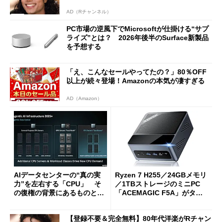
AD（Rチャンネル）
PC市場の逆風下でMicrosoftが仕掛ける“サプ
ライズ”とは？ 2026年後半のSurface新製品
を予想する
「え、こんなセールやってたの？」80％OFF
以上が続々登場！Amazonの本気が凄すぎる
AD（Amazon）
AIデータセンターの“真の実
Ryzen 7 H255／24GBメモリ
力”を左右する「CPU」 そ
／1TBストレージのミニPC
の復権の背景にあるものと
「ACEMAGIC F5A」がタイ
は？
ムセールで41％オフの10万69
98円に
【登録不要＆完全無料】80年代洋楽がRチャン