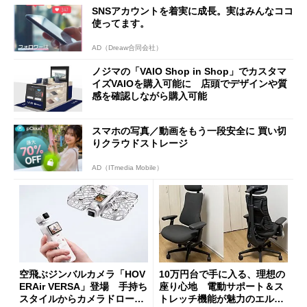
ッシュメモリを開発
に
SNSアカウントを着実に成長。実はみんなココ
使ってます。
AD（Dreaw合同会社）
ノジマの「VAIO Shop in Shop」でカスタマ
イズVAIOを購入可能に 店頭でデザインや質
感を確認しながら購入可能
スマホの写真／動画をもう一段安全に 買い切
りクラウドストレージ
AD（ITmedia Mobile）
空飛ぶジンバルカメラ「HOV
10万円台で手に入る、理想の
ERAir VERSA」登場 手持ち
座り心地 電動サポート＆ス
スタイルからカメラドローン
トレッチ機能が魅力のエルゴ