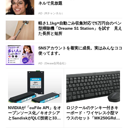
ネルで見放題
AD（Rチャンネル）
軽さ1.1kg×自動ごみ収集対応で5万円台のペン
型掃除機「Dreame S1 Station」を試す 見え
た長所と短所
SNSアカウントを着実に成長。実はみんなココ
使ってます。
AD（Dreaw合同会社）
NVIDIAが「cuFile API」をオ
ロジクールのテンキー付きキ
ープンソース化／キオクシア
ーボード・ワイヤレス小型マ
とSandiskがQLC技術と332
ウスのセット「MK250GRd」
積層を用いた第10世代3Dフラ
がセールで15％オフの2980円