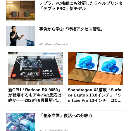
テプラ、PC接続にも対応したラベルプリンタ
「テプラ PRO」新モデル
事例から学ぶ『特権アクセス管理』
AD（KeeperSecurity）
新GPU「Radeon RX 9050」
Snapdragon X2搭載「Surfa
が登場するもアキバの反応は
ce Laptop 13.8インチ」「S
静か――2026年8月最新パー
urface Pro 13インチ」はCop
ツ事情
ilot+ PCの“完成形”？ 外観
をじっくりとチェックしてみ
「創薬立国」復活への分岐点
た
AD（三菱総合研究所）