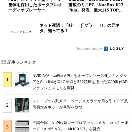
筐体を採用したポータブルオ
搭載のミニPC「NucBox K17
ーディオプレーヤー
Plus」発表 最大115 TOPS
のAI性能を実現
ネット死語：「ｷﾀ――(ﾟ∀ﾟ)――!!」の元ネ
タ、知ってる？
Recommended by
記事ランキング
NVIDIAが「cuFile API」をオープンソース化／キオクシ
アとSandiskがQLC技術と332積層を用いた第10世代3D
フラッシュメモリを開発
レトロブーム到来？ ベージュカラーが目を引くCRT風
簡易水冷キットが異彩を放つ
三陽合同、NuPhy製ロープロファイルメカニカルキーボ
ード「Air65 V3」「Air100 V3」を発売