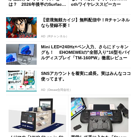
は？ 2026年後半のSurface
othワイヤレススピーカー
新製品を予想する
【逆境無頼カイジ】無料配信中！Rチャンネル
なら登録不要！
AD（Rチャンネル）
Mini LED×240Hz×ペン入力、さらにドッキン
グも！ EHOMEWEIの"全部入り"16型モバイ
ルディスプレイ「TM-160PW」徹底レビュー
SNSアカウントを着実に成長。実はみんなココ
使ってます。
AD（Dreaw合同会社）