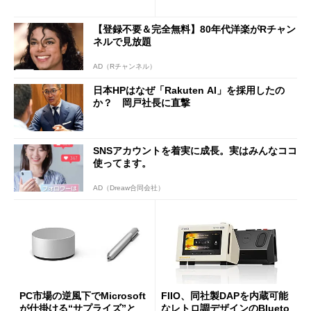
は？
【登録不要＆完全無料】80年代洋楽がRチャン
ネルで見放題
AD（Rチャンネル）
日本HPはなぜ「Rakuten AI」を採用したの
か？ 岡戸社長に直撃
SNSアカウントを着実に成長。実はみんなココ
使ってます。
AD（Dreaw合同会社）
PC市場の逆風下でMicrosoft
FIIO、同社製DAPを内蔵可能
が仕掛ける“サプライズ”と
なレトロ調デザインのBlueto