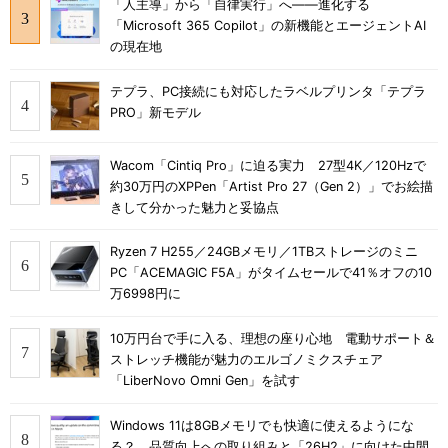
「人主導」から「自律実行」へ――進化する
「Microsoft 365 Copilot」の新機能とエージェントAI
の現在地
テプラ、PC接続にも対応したラベルプリンタ「テプラ
PRO」新モデル
Wacom「Cintiq Pro」に迫る実力 27型4K／120Hzで
約30万円のXPPen「Artist Pro 27（Gen 2）」でお絵描
きして分かった魅力と妥協点
Ryzen 7 H255／24GBメモリ／1TBストレージのミニ
PC「ACEMAGIC F5A」がタイムセールで41％オフの10
万6998円に
10万円台で手に入る、理想の座り心地 電動サポート＆
ストレッチ機能が魅力のエルゴノミクスチェア
「LiberNovo Omni Gen」を試す
Windows 11は8GBメモリでも快適に使えるようにな
る？ 品質向上への取り組みと「26H2」に向けた中間