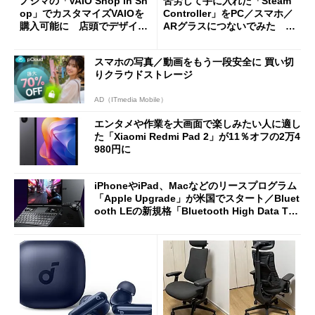
ノジマの「VAIO Shop in Sh
苦労して手に入れた「Steam
op」でカスタマイズVAIOを
Controller」をPC／スマホ／
購入可能に 店頭でデザイン
ARグラスにつないでみた ゲ
や質感を確認しながら購入可
ーム体験や実用性は？
能
スマホの写真／動画をもう一段安全に 買い切
りクラウドストレージ
AD（ITmedia Mobile）
エンタメや作業を大画面で楽しみたい人に適し
た「Xiaomi Redmi Pad 2」が11％オフの2万4
980円に
iPhoneやiPad、Macなどのリースプログラム
「Apple Upgrade」が米国でスタート／Bluet
ooth LEの新規格「Bluetooth High Data Thr
oughput」が明...