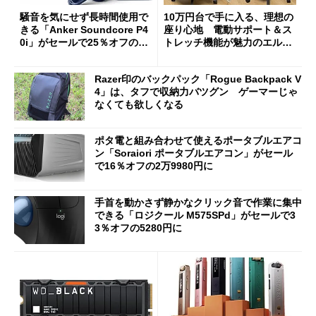
騒音を気にせず長時間使用で
10万円台で手に入る、理想の
きる「Anker Soundcore P4
座り心地 電動サポート＆ス
0i」がセールで25％オフの59
トレッチ機能が魅力のエルゴ
90円に
ノミクスチェア「LiberNovo
Omni Gen」を試す
Razer印のバックパック「Rogue Backpack V
4」は、タフで収納力バツグン ゲーマーじゃ
なくても欲しくなる
ポタ電と組み合わせて使えるポータブルエアコ
ン「Soraiori ポータブルエアコン」がセール
で16％オフの2万9980円に
手首を動かさず静かなクリック音で作業に集中
できる「ロジクール M575SPd」がセールで3
3％オフの5280円に