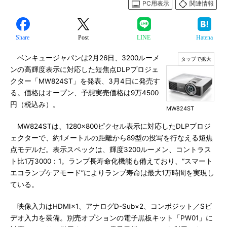
PC用表示
関連情報
Share
Post
LINE
Hatena
ベンキュージャパンは2月26日、3200ルーメ
ンの高輝度表示に対応した短焦点DLPプロジェ
クター「MW824ST」を発表、3月4日に発売す
る。価格はオープン、予想実売価格は9万4500
円（税込み）。
MW824ST
MW824STは、1280×800ピクセル表示に対応したDLPプロジ
ェクターで、約1メートルの距離から89型の投写を行なえる短焦
点モデルだ。表示スペックは、輝度3200ルーメン、コントラス
ト比1万3000：1。ランプ長寿命化機能も備えており、“スマート
エコランプケアモード”によりランプ寿命は最大1万時間を実現し
ている。
映像入力はHDMI×1、アナログD-Sub×2、コンポジット／Sビ
デオ入力を装備。別売オプションの電子黒板キット「PW01」に