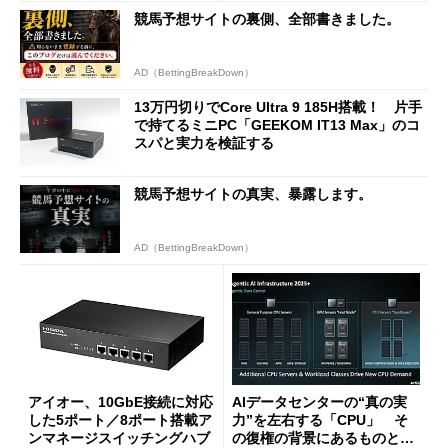
競馬予想サイトの裏側、全部書きました。
AD（BettingBreakDown）
13万円切りでCore Ultra 9 185H搭載！ 片手
で持てるミニPC「GEEKOM IT13 Max」のコ
スパと実力を検証する
競馬予想サイトの真実、暴露します。
AD（BettingBreakDown）
アイオー、10GbE接続に対応
AIデータセンターの“真の実
した5ポート／8ポート搭載ア
力”を左右する「CPU」 そ
ンマネージスイッチングハブ
の復権の背景にあるものと