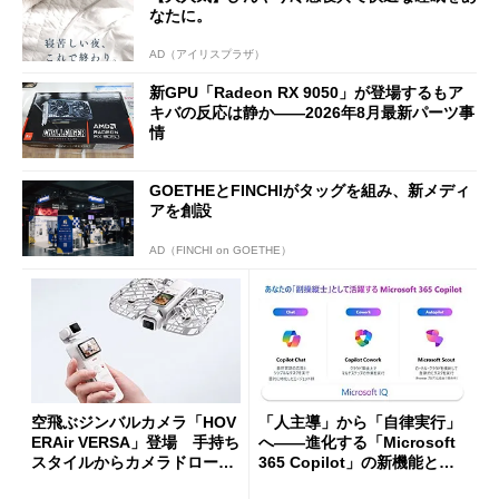
なたに。
AD（アイリスプラザ）
新GPU「Radeon RX 9050」が登場するもア
キバの反応は静か――2026年8月最新パーツ事
情
GOETHEとFINCHIがタッグを組み、新メディ
アを創設
AD（FINCHI on GOETHE）
空飛ぶジンバルカメラ「HOV
「人主導」から「自律実行」
ERAir VERSA」登場 手持ち
へ――進化する「Microsoft
スタイルからカメラドローン
365 Copilot」の新機能とエ
に合体変形
ージェントAIの現在地