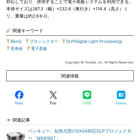
対応しており、併用することで電子黒板システムを利用できる。
本体サイズは287.3（幅）×232.6（奥行き）×114.4（高さ）ミ
リ、重量は約2.6キロ。
関連キーワード
BenQ
|
プロジェクター
|
DLP(Digital Light Processing)
|
長寿命
|
電子黒板
Copyright © ITmedia, Inc. All Rights Reserved.
関連情報
Share
Post
LINE
Hatena
関連記事
ベンキュー、短焦点型のSXGA対応DLPプロジェクタ
ー「MS619ST」