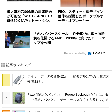
最大毎秒7200MBの高速転送
FIIO、スティック型デザイン
が可能な「WD_BLACK 8TB
筐体を採用したポータブルオ
SN850X NVMe ヒートシンク
ーディオプレーヤー
付き」が18％オフの17万508
7円に
「AIハイパースケール」でNVIDIAに真っ向勝
負を仕掛けるAMD 2030年に向けたロードマ
ップを公開
Recommended by
記事ランキング
アイオーデータの価格改定、一部モデルは25万円超の大
幅値上げに
Razer印のバックパック「Rogue Backpack V4」は、タ
フで収納力バツグン ゲーマーじゃなくても欲しくなる