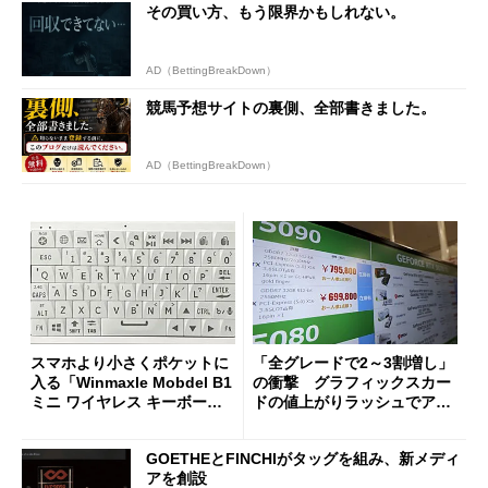
その買い方、もう限界かもしれない。
AD（BettingBreakDown）
競馬予想サイトの裏側、全部書きました。
AD（BettingBreakDown）
スマホより小さくポケットに
「全グレードで2～3割増し」
入る「Winmaxle Mobdel B1
の衝撃 グラフィックスカー
ミニ ワイヤレス キーボー
ドの値上がりラッシュでアキ
ド」がセールで10％オフの37
バの購入制限が深刻化
94円に
GOETHEとFINCHIがタッグを組み、新メディ
アを創設