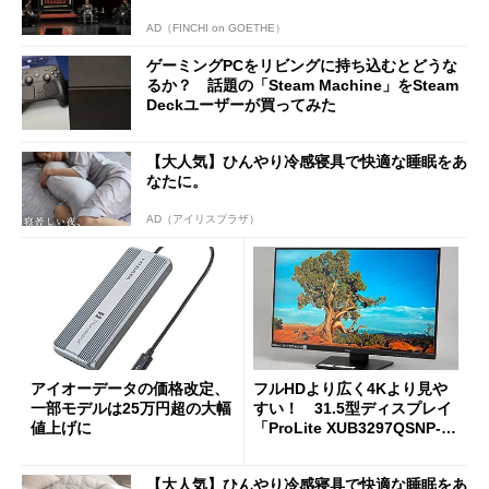
AD（FINCHI on GOETHE）
ゲーミングPCをリビングに持ち込むとどうな
るか？ 話題の「Steam Machine」をSteam
Deckユーザーが買ってみた
【大人気】ひんやり冷感寝具で快適な睡眠をあ
なたに。
AD（アイリスプラザ）
アイオーデータの価格改定、
フルHDより広く4Kより見や
一部モデルは25万円超の大幅
すい！ 31.5型ディスプレイ
値上げに
「ProLite XUB3297QSNP-B
1J」がテレワークにピッタリ
な理由
【大人気】ひんやり冷感寝具で快適な睡眠をあ