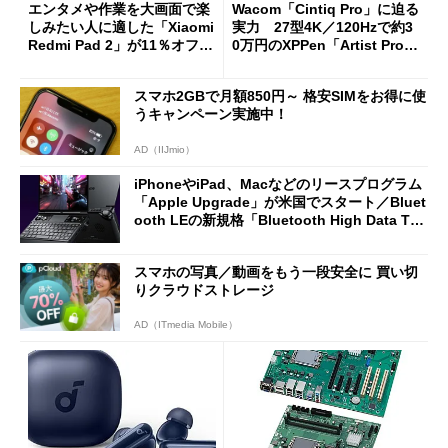
エンタメや作業を大画面で楽
Wacom「Cintiq Pro」に迫る
しみたい人に適した「Xiaomi
実力 27型4K／120Hzで約3
Redmi Pad 2」が11％オフの
0万円のXPPen「Artist Pro 2
2万4980円に
7（Gen 2）」でお絵描きして
分かった魅力と妥協点
スマホ2GBで月額850円～ 格安SIMをお得に使
うキャンペーン実施中！
AD（IIJmio）
iPhoneやiPad、Macなどのリースプログラム
「Apple Upgrade」が米国でスタート／Bluet
ooth LEの新規格「Bluetooth High Data Thr
oughput」が明...
スマホの写真／動画をもう一段安全に 買い切
りクラウドストレージ
AD（ITmedia Mobile）