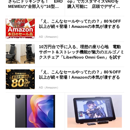
さらにドッキングも！ EHO
op」でカスタマイズVAIOを
MEWEIの"全部入り"16型モ
購入可能に 店頭でデザイン
バイルディスプレイ「TM-16
や質感を確認しながら購入可
0PW」徹底レビュー
能
「え、こんなセールやってたの？」80％OFF
以上が続々登場！Amazonの本気が凄すぎる
AD（Amazon）
10万円台で手に入る、理想の座り心地 電動
サポート＆ストレッチ機能が魅力のエルゴノミ
クスチェア「LiberNovo Omni Gen」を試す
「え、こんなセールやってたの？」80％OFF
以上が続々登場！Amazonの本気が凄すぎる
AD（Amazon）