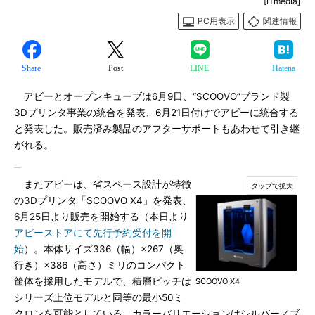
[ITmedia]
PC用表示
関連情報
Share
Post
LINE
Hatena
アビーとオープンキューブは6月9日、“SCOOVO”ブランド製
3Dプリンタ事業の統合を発表、6月21日付けでアビーに統合する
と発表した。販売済み製品のアフターサポートもあわせて引き継
がれる。
またアビーは、省スペース設計が特徴
の3Dプリンタ「SCOOVO X4」を発表、
6月25日より販売を開始する（本日より
アビーストアにて先行予約受付を開
始
）。本体サイズ336（幅）×267（奥
行き）×386（高さ）ミリのコンパクト
筐体を採用したモデルで、積層ピッチは
SCOOVO X4
シリーズ上位モデルと同等の最小50ミ
クロンを可能としている。カラーバリエーションはシルバー／ブ