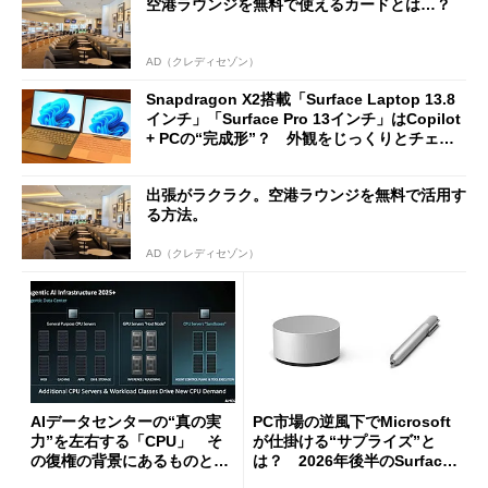
空港ラウンジを無料で使えるカードとは…？
AD（クレディセゾン）
Snapdragon X2搭載「Surface Laptop 13.8
インチ」「Surface Pro 13インチ」はCopilot
+ PCの“完成形”？ 外観をじっくりとチェッ
クしてみた
出張がラクラク。空港ラウンジを無料で活用す
る方法。
AD（クレディセゾン）
AIデータセンターの“真の実
PC市場の逆風下でMicrosoft
力”を左右する「CPU」 そ
が仕掛ける“サプライズ”と
の復権の背景にあるものと
は？ 2026年後半のSurface
は？
新製品を予想する