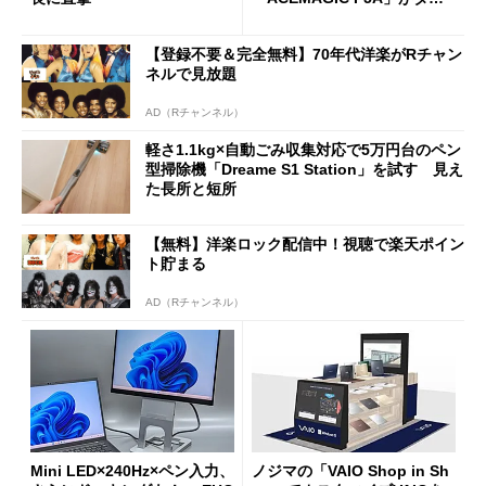
ムセールで41％オフの10万69
98円に
【登録不要＆完全無料】70年代洋楽がRチャン
ネルで見放題
AD（Rチャンネル）
軽さ1.1kg×自動ごみ収集対応で5万円台のペン
型掃除機「Dreame S1 Station」を試す 見え
た長所と短所
【無料】洋楽ロック配信中！視聴で楽天ポイン
ト貯まる
AD（Rチャンネル）
Mini LED×240Hz×ペン入力、
ノジマの「VAIO Shop in Sh