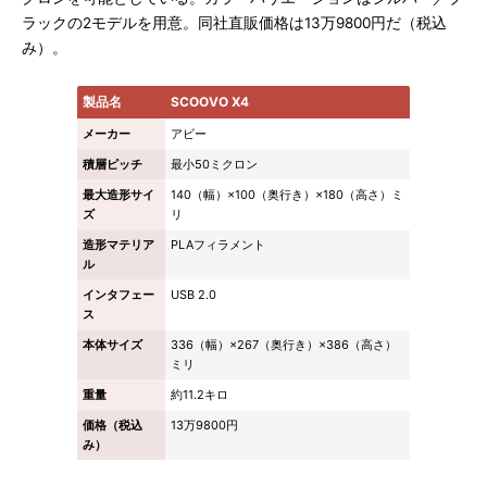
ラックの2モデルを用意。同社直販価格は13万9800円だ（税込
み）。
製品名
SCOOVO X4
メーカー
アビー
積層ピッチ
最小50ミクロン
最大造形サイ
140（幅）×100（奥行き）×180（高さ）ミ
ズ
リ
造形マテリア
PLAフィラメント
ル
インタフェー
USB 2.0
ス
本体サイズ
336（幅）×267（奥行き）×386（高さ）
ミリ
重量
約11.2キロ
価格（税込
13万9800円
み）