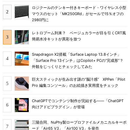
ロジクールのテンキー付きキーボード・ワイヤレス小型
マウスのセット「MK250GRd」がセールで15％オフの
2980円に
レトロブーム到来？ ベージュカラーが目を引くCRT風
簡易水冷キットが異彩を放つ
Snapdragon X2搭載「Surface Laptop 13.8インチ」
「Surface Pro 13インチ」はCopilot+ PCの“完成形”？
外観をじっくりとチェックしてみた
巨大スティックが生み出す謎の“脳汁感” XPPen「Pilot
Pro 編集コンソール」のお絵描き実用度をチェック
ChatGPTでコンテンツ制作が完結する――「ChatGPT
向けアドビプラグイン」が登場
三陽合同、NuPhy製ロープロファイルメカニカルキーボ
ード「Air65 V3」「Air100 V3」を発売