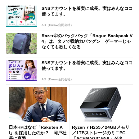
SNSアカウントを着実に成長。実はみんなココ
使ってます。
AD（Dreaw合同会社）
Razer印のバックパック「Rogue Backpack V
4」は、タフで収納力バツグン ゲーマーじゃ
なくても欲しくなる
SNSアカウントを着実に成長。実はみんなココ
使ってます。
AD（Dreaw合同会社）
日本HPはなぜ「Rakuten A
Ryzen 7 H255／24GBメモリ
I」を採用したのか？ 岡戸社
／1TBストレージのミニPC
長に直撃
「ACEMAGIC F5A」がタイ