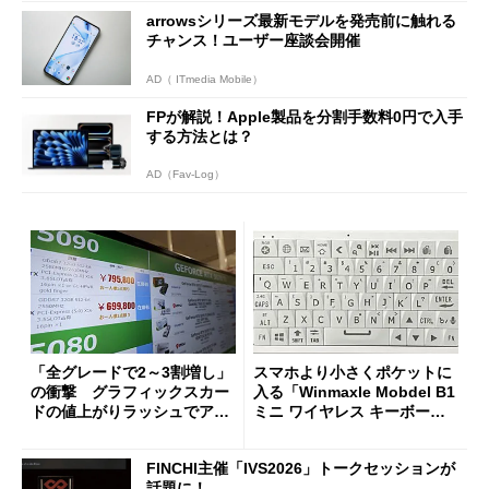
arrowsシリーズ最新モデルを発売前に触れる
チャンス！ユーザー座談会開催
AD（ ITmedia Mobile）
FPが解説！Apple製品を分割手数料0円で入手
する方法とは？
AD（Fav-Log）
「全グレードで2～3割増し」
スマホより小さくポケットに
の衝撃 グラフィックスカー
入る「Winmaxle Mobdel B1
ドの値上がりラッシュでアキ
ミニ ワイヤレス キーボー
バの購入制限が深刻化
ド」がセールで10％オフの37
94円に
FINCHI主催「IVS2026」トークセッションが
話題に！