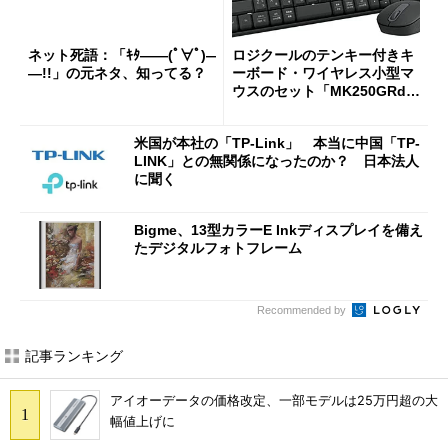
ネット死語：「ｷﾀ――(ﾟ∀ﾟ)―
ロジクールのテンキー付きキ
―!!」の元ネタ、知ってる？
ーボード・ワイヤレス小型マ
ウスのセット「MK250GRd」
がセールで15％オフの2980円
に
米国が本社の「TP-Link」 本当に中国「TP-
LINK」との無関係になったのか？ 日本法人
に聞く
Bigme、13型カラーE Inkディスプレイを備え
たデジタルフォトフレーム
Recommended by
記事ランキング
アイオーデータの価格改定、一部モデルは25万円超の大
幅値上げに