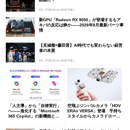
AD（FINCHI on GOETHE）
新GPU「Radeon RX 9050」が登場するもア
キバの反応は静か――2026年8月最新パーツ事
情
【見城徹×藤田晋】AI時代でも変わらない経営
者の本質
AD（FINCHI on GOETHE）
「人主導」から「自律実行」
空飛ぶジンバルカメラ「HOV
へ――進化する「Microsoft
ERAir VERSA」登場 手持ち
365 Copilot」の新機能とエ
スタイルからカメラドローン
ージェントAIの現在地
に合体変形