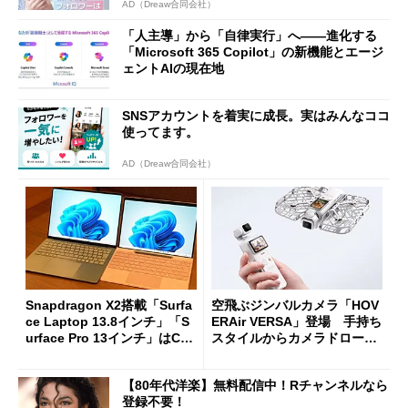
AD（Dreaw合同会社）
「人主導」から「自律実行」へ――進化する
「Microsoft 365 Copilot」の新機能とエージ
ェントAIの現在地
SNSアカウントを着実に成長。実はみんなココ
使ってます。
AD（Dreaw合同会社）
Snapdragon X2搭載「Surfa
空飛ぶジンバルカメラ「HOV
ce Laptop 13.8インチ」「S
ERAir VERSA」登場 手持ち
urface Pro 13インチ」はCop
スタイルからカメラドローン
ilot+ PCの“完成形”？ 外観
に合体変形
をじっくりとチェックしてみ
【80年代洋楽】無料配信中！Rチャンネルなら
た
登録不要！