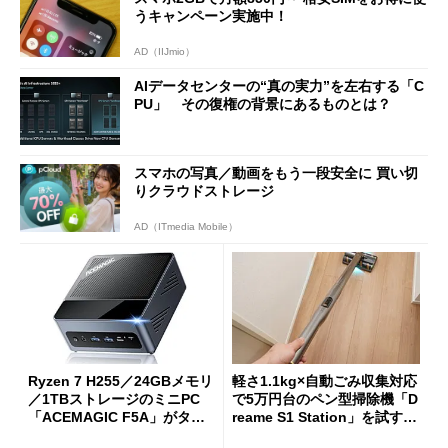
うキャンペーン実施中！
AD（IIJmio）
AIデータセンターの“真の実力”を左右する「C
PU」 その復権の背景にあるものとは？
スマホの写真／動画をもう一段安全に 買い切
りクラウドストレージ
AD（ITmedia Mobile）
Ryzen 7 H255／24GBメモリ
軽さ1.1kg×自動ごみ収集対応
／1TBストレージのミニPC
で5万円台のペン型掃除機「D
「ACEMAGIC F5A」がタイ
reame S1 Station」を試す
ムセールで41％オフの10万69
見えた長所と短所