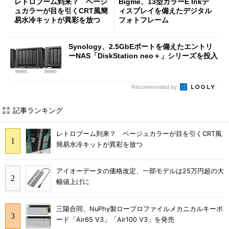
レトロブーム到来？ ベージ
Bigme、13型カラーE Inkデ
ュカラーが目を引くCRT風簡
ィスプレイを備えたデジタル
易水冷キットが異彩を放つ
フォトフレーム
Synology、2.5GbEポートを備えたエントリ
ーNAS「DiskStation neo＋」シリーズを投入
Recommended by
記事ランキング
レトロブーム到来？ ベージュカラーが目を引くCRT風
簡易水冷キットが異彩を放つ
アイオーデータの価格改定、一部モデルは25万円超の大
幅値上げに
三陽合同、NuPhy製ロープロファイルメカニカルキーボ
ード「Air65 V3」「Air100 V3」を発売