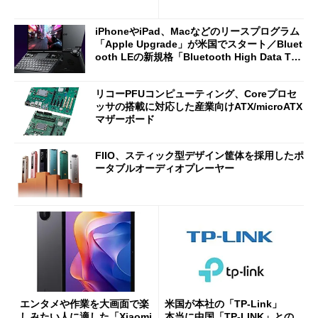
がセールで15％オフの2980円
7（Gen 2）」でお絵描きして
に
分かった魅力と妥協点
iPhoneやiPad、Macなどのリースプログラム
「Apple Upgrade」が米国でスタート／Bluet
ooth LEの新規格「Bluetooth High Data Thr
oughput」が明...
リコーPFUコンピューティング、Coreプロセ
ッサの搭載に対応した産業向けATX/microATX
マザーボード
FIIO、スティック型デザイン筐体を採用したポ
ータブルオーディオプレーヤー
エンタメや作業を大画面で楽
米国が本社の「TP-Link」
しみたい人に適した「Xiaomi
本当に中国「TP-LINK」との