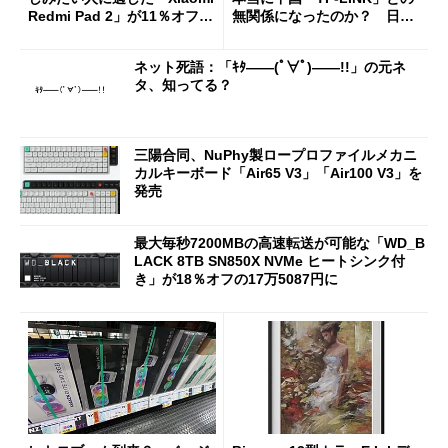
Redmi Pad 2」が11％オフの
無関係になったのか？ 日本
2万4980円に
法人に聞く
ネット死語：「ｷﾀ――(ﾟ∀ﾟ)――!!」の元ネ
タ、知ってる？
三陽合同、NuPhy製ロープロファイルメカニ
カルキーボード「Air65 V3」「Air100 V3」を
発売
最大毎秒7200MBの高速転送が可能な「WD_B
LACK 8TB SN850X NVMe ヒートシンク付
き」が18％オフの17万5087円に