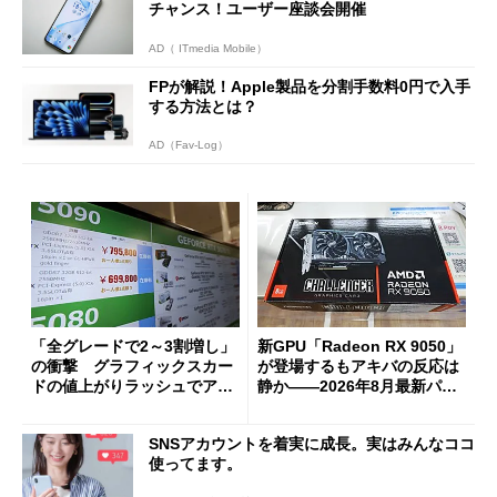
チャンス！ユーザー座談会開催
AD（ ITmedia Mobile）
FPが解説！Apple製品を分割手数料0円で入手
する方法とは？
AD（Fav-Log）
「全グレードで2～3割増し」
新GPU「Radeon RX 9050」
の衝撃 グラフィックスカー
が登場するもアキバの反応は
ドの値上がりラッシュでアキ
静か――2026年8月最新パー
バの購入制限が深刻化
ツ事情
SNSアカウントを着実に成長。実はみんなココ
使ってます。