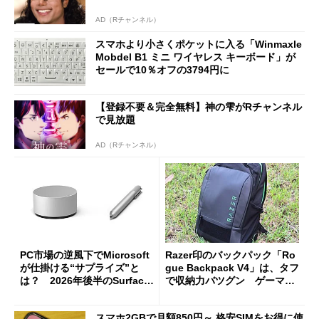
AD（Rチャンネル）
スマホより小さくポケットに入る「Winmaxle
Mobdel B1 ミニ ワイヤレス キーボード」が
セールで10％オフの3794円に
【登録不要＆完全無料】神の雫がRチャンネル
で見放題
AD（Rチャンネル）
PC市場の逆風下でMicrosoft
Razer印のバックパック「Ro
が仕掛ける“サプライズ”と
gue Backpack V4」は、タフ
は？ 2026年後半のSurface
で収納力バツグン ゲーマー
新製品を予想する
じゃなくても欲しくなる
スマホ2GBで月額850円～ 格安SIMをお得に使