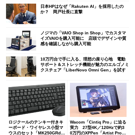
98円に
日本HPはなぜ「Rakuten AI」を採用したの
か？ 岡戸社長に直撃
ノジマの「VAIO Shop in Shop」でカスタマ
イズVAIOを購入可能に 店頭でデザインや質
感を確認しながら購入可能
10万円台で手に入る、理想の座り心地 電動
サポート＆ストレッチ機能が魅力のエルゴノミ
クスチェア「LiberNovo Omni Gen」を試す
ロジクールのテンキー付きキ
Wacom「Cintiq Pro」に迫る
ーボード・ワイヤレス小型マ
実力 27型4K／120Hzで約3
ウスのセット「MK250GRd」
0万円のXPPen「Artist Pro 2