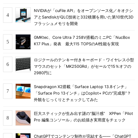
NVIDIAが「cuFile API」をオープンソース化／キオクシ
アとSandiskがQLC技術と332積層を用いた第10世代3D
フラッシュメモリを開発
GMKtec、Core Ultra 7 258V搭載のミニPC「NucBox
K17 Plus」発表 最大115 TOPSのAI性能を実現
ロジクールのテンキー付きキーボード・ワイヤレス小型
マウスのセット「MK250GRd」がセールで15％オフの
2980円に
Snapdragon X2搭載「Surface Laptop 13.8インチ」
「Surface Pro 13インチ」はCopilot+ PCの“完成形”？
外観をじっくりとチェックしてみた
巨大スティックが生み出す謎の“脳汁感” XPPen「Pilot
Pro 編集コンソール」のお絵描き実用度をチェック
ChatGPTでコンテンツ制作が完結する――「ChatGPT