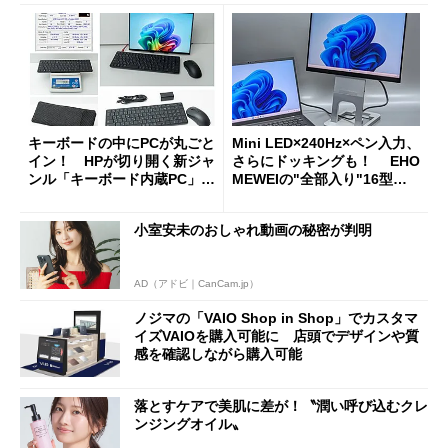
キーボードの中にPCが丸ごと
Mini LED×240Hz×ペン入力、
イン！ HPが切り開く新ジャ
さらにドッキングも！ EHO
ンル「キーボード内蔵PC」の
MEWEIの"全部入り"16型モ
使い勝手を徹底検証
バイルディスプレイ「TM-16
0PW」徹底レビュー
小室安未のおしゃれ動画の秘密が判明
AD（アドビ｜CanCam.jp）
ノジマの「VAIO Shop in Shop」でカスタマ
イズVAIOを購入可能に 店頭でデザインや質
感を確認しながら購入可能
落とすケアで美肌に差が！〝潤い呼び込むクレ
ンジングオイル〟