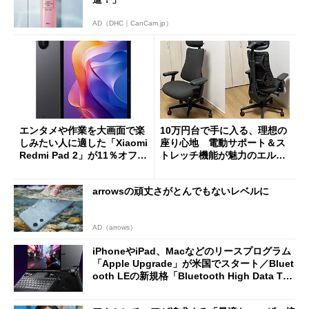
AD（DHC｜CanCam.jp）
エンタメや作業を大画面で楽
10万円台で手に入る、理想の
しみたい人に適した「Xiaomi
座り心地 電動サポート＆ス
Redmi Pad 2」が11％オフの
トレッチ機能が魅力のエルゴ
2万4980円に
ノミクスチェア「LiberNovo
Omni Gen」を試す
arrowsの頑丈さがとんでもないレベルに
AD（arrows）
iPhoneやiPad、Macなどのリースプログラム
「Apple Upgrade」が米国でスタート／Bluet
ooth LEの新規格「Bluetooth High Data Thr
oughput」が明...