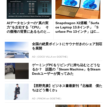
AIデータセンターの“真の実
Snapdragon X2搭載「Surfa
力”を左右する「CPU」 そ
ce Laptop 13.8インチ」「S
の復権の背景にあるものと
urface Pro 13インチ」はCop
は？
ilot+ PCの“完成形”？ 外観
をじっくりとチェックしてみ
全国の絶景ポイントにサウナ付きのシェア別荘
た
を展開
AD（COCO VILLA on GOETHE）
ゲーミングPCをリビングに持ち込むとどうな
るか？ 話題の「Steam Machine」をSteam
Deckユーザーが買ってみた
【西野亮廣】ビジネス書最新刊『北極星 僕た
ちはどう働くか』
AD（FINCHI on GOETHE）