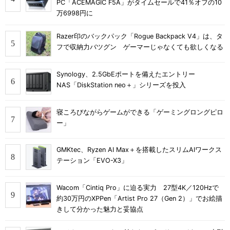
PC「ACEMAGIC F5A」がタイムセールで41％オフの10
万6998円に
Razer印のバックパック「Rogue Backpack V4」は、タ
フで収納力バツグン ゲーマーじゃなくても欲しくなる
Synology、2.5GbEポートを備えたエントリー
NAS「DiskStation neo＋」シリーズを投入
寝ころびながらゲームができる「ゲーミングロングピロ
ー」
GMKtec、Ryzen AI Max＋を搭載したスリムAIワークス
テーション「EVO-X3」
Wacom「Cintiq Pro」に迫る実力 27型4K／120Hzで
約30万円のXPPen「Artist Pro 27（Gen 2）」でお絵描
きして分かった魅力と妥協点