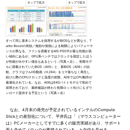
すべて同じ基本システムを採用するがBIOSなどが異なり、T
urbo Boostの有効／無効や発熱による制限によりパフォーマ
ンスが異なる。ファンを搭載するMS-PS01Fが最も性能が高
い傾向にあるが、GPU系ベンチではクロックを固定したほう
が性能が出やすい場合もあるという（写真＝左）。初期モデ
ルに搭載されていたBIOS（A05）と、新BIOS（A06）の比
較。グラフはフルHD動画（H.264）をコマ落ちなく再生し
続けた際のCPUクロックと温度の状態。A06ではCPU動作が
最適化されている。なお、A06は64Gバイトモデルで初めて
採用されており、最終確認が終わり初期ロット向けにもダウ
ンロード提供する予定という（写真＝右）
なお、4月末の発売が予定されているインテルのCompute
Stickとの差別化について、平井氏は「（マウスコンピューター
は）PCメーカーとしてすでに多くの販売実績があり、サポート
面も含めてノウハウが蓄積されている」と自信を見せる。