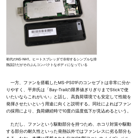
初代のNS-NH1。ヒートスプレッダで冷却するシンプルな排
熱設計だがそのぶんコンパクトなボディになっている
一方、ファンを搭載したMS-PS01Fのコンセプトは非常に分か
りやすく、平井氏は「Bay-Trailの限界値ぎりぎりまでStickで使
いたいならこれがいい」と話し、高負荷環境でも安定して性能を
発揮させたいという用途に向くと説明する。同社によればファン
の採用により、負荷継続時で10度の温度低下が見込めるという。
ただし、ファンという駆動部分を持つため、ホコリ対策や駆動
する部分の耐久性といった発熱以外ではファンレスに劣る部分も