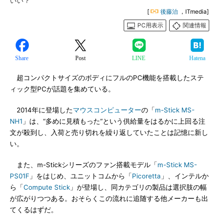
いい？
[
後藤治
，ITmedia]
PC用表示
関連情報
Share
Post
LINE
Hatena
超コンパクトサイズのボディにフルのPC機能を搭載したステ
ィック型PCが話題を集めている。
2014年に登場した
マウスコンピューター
の「
m-Stick MS-
NH1
」は、“多めに見積もった”という供給量をはるかに上回る注
文が殺到し、入荷と売り切れを繰り返していたことは記憶に新し
い。
また、m-Stickシリーズのファン搭載モデル「
m-Stick MS-
PS01F
」をはじめ、ユニットコムから「
Picoretta
」、インテルか
ら「
Compute Stick
」が登場し、同カテゴリの製品は選択肢の幅
が広がりつつある。おそらくこの流れに追随する他メーカーも出
てくるはずだ。