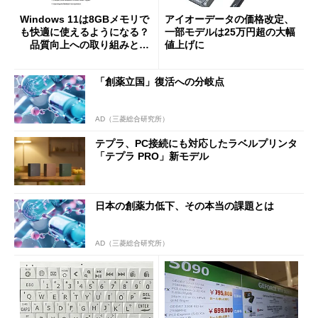
Windows 11は8GBメモリで
アイオーデータの価格改定、
も快適に使えるようになる？
一部モデルは25万円超の大幅
品質向上への取り組みと
値上げに
「26H2」に向けた中間報告
「創薬立国」復活への分岐点
AD（三菱総合研究所）
テプラ、PC接続にも対応したラベルプリンタ
「テプラ PRO」新モデル
日本の創薬力低下、その本当の課題とは
AD（三菱総合研究所）