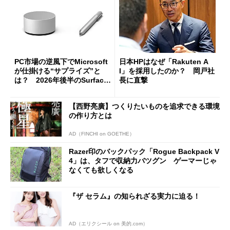
PC市場の逆風下でMicrosoft
日本HPはなぜ「Rakuten A
が仕掛ける“サプライズ”と
I」を採用したのか？ 岡戸社
は？ 2026年後半のSurface
長に直撃
新製品を予想する
【西野亮廣】つくりたいものを追求できる環境
の作り方とは
AD（FINCHI on GOETHE）
Razer印のバックパック「Rogue Backpack V
4」は、タフで収納力バツグン ゲーマーじゃ
なくても欲しくなる
『ザ セラム』の知られざる実力に迫る！
AD（エリクシール on 美的.com）