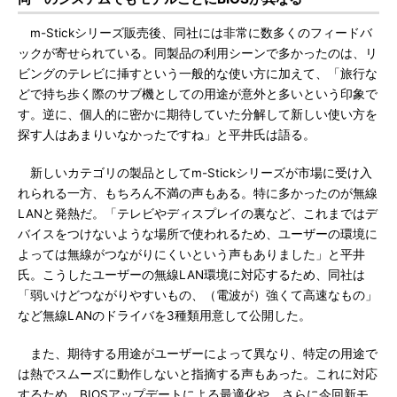
m-Stickシリーズ販売後、同社には非常に数多くのフィードバ
ックが寄せられている。同製品の利用シーンで多かったのは、リ
ビングのテレビに挿すという一般的な使い方に加えて、「旅行な
どで持ち歩く際のサブ機としての用途が意外と多いという印象で
す。逆に、個人的に密かに期待していた分解して新しい使い方を
探す人はあまりいなかったですね」と平井氏は語る。
新しいカテゴリの製品としてm-Stickシリーズが市場に受け入
れられる一方、もちろん不満の声もある。特に多かったのが無線
LANと発熱だ。「テレビやディスプレイの裏など、これまではデ
バイスをつけないような場所で使われるため、ユーザーの環境に
よっては無線がつながりにくいという声もありました」と平井
氏。こうしたユーザーの無線LAN環境に対応するため、同社は
「弱いけどつながりやすいもの、（電波が）強くて高速なもの」
など無線LANのドライバを3種類用意して公開した。
また、期待する用途がユーザーによって異なり、特定の用途で
は熱でスムーズに動作しないと指摘する声もあった。これに対応
するため、BIOSアップデートによる最適化や、さらに今回新モ