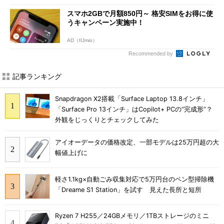
スマホ2GBで月額850円～ 格安SIMをお得に使
うキャンペーン実施中！
AD（IIJmio）
Recommended by
記事ランキング
Snapdragon X2搭載「Surface Laptop 13.8インチ」
「Surface Pro 13インチ」はCopilot+ PCの“完成形”？
外観をじっくりとチェックしてみた
アイオーデータの価格改定、一部モデルは25万円超の大
幅値上げに
軽さ1.1kg×自動ごみ収集対応で5万円台のペン型掃除機
「Dreame S1 Station」を試す 見えた長所と短所
Ryzen 7 H255／24GBメモリ／1TBストレージのミニ