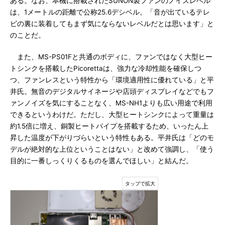
ある。なお、本機に搭載されたSUNON製ファンのノイズレベル
は、1メートルの距離で公称25.6デシベル。「音が出ているテレ
ビの裏に装着してもまず気にならないレベルだとは思います」と
のことだ。
また、MS-PS01Fと共通のボディに、ファンではなく大型ヒー
トシンクを搭載したPicorettaは、強力な冷却性能を確保しつ
つ、ファンレスという特性から「環境適用性に優れている」と平
井氏。無音のデジタルサイネージや店頭ディスプレイなどでもフ
ァンノイズを気にすることなく、MS-NH1よりも広い用途で利用
できるというわけだ。ただし、大型ヒートシンクによって重量は
約1.5倍に増え、銅製ヒートパイプを搭載するため、いったん上
昇した温度が下がりづらいという特性もある。平井氏は「どのモ
デルが絶対的な上位ということはない」と改めて強調し、「使う
目的に一番しっくりくるものを選んでほしい」と結んだ。