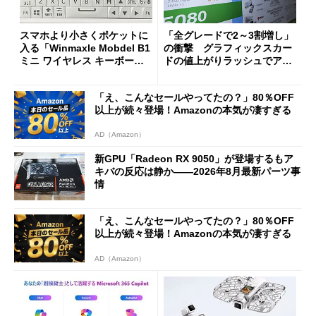
スマホより小さくポケットに
「全グレードで2～3割増し」
入る「Winmaxle Mobdel B1
の衝撃 グラフィックスカー
ミニ ワイヤレス キーボー
ドの値上がりラッシュでアキ
ド」がセールで10％オフの37
バの購入制限が深刻化
94円に
「え、こんなセールやってたの？」80％OFF
以上が続々登場！Amazonの本気が凄すぎる
AD（Amazon）
新GPU「Radeon RX 9050」が登場するもア
キバの反応は静か――2026年8月最新パーツ事
情
「え、こんなセールやってたの？」80％OFF
以上が続々登場！Amazonの本気が凄すぎる
AD（Amazon）