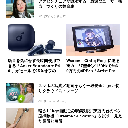
アクセンチュアが追求する「最適なユーザー接
点」づくりの舞台裏
AD（アクセンチュア）
騒音を気にせず長時間使用で
Wacom「Cintiq Pro」に迫る
きる「Anker Soundcore P4
実力 27型4K／120Hzで約3
0i」がセールで25％オフの59
0万円のXPPen「Artist Pro 2
90円に
7（Gen 2）」でお絵描きして
分かった魅力と妥協点
スマホの写真／動画をもう一段安全に 買い切
りクラウドストレージ
AD（ITmedia Mobile）
軽さ1.1kg×自動ごみ収集対応で5万円台のペン
型掃除機「Dreame S1 Station」を試す 見え
た長所と短所