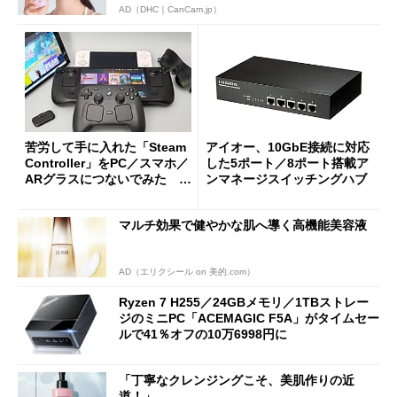
AD（DHC｜CanCam.jp）
苦労して手に入れた「Steam
アイオー、10GbE接続に対応
Controller」をPC／スマホ／
した5ポート／8ポート搭載ア
ARグラスにつないでみた ゲ
ンマネージスイッチングハブ
ーム体験や実用性は？
マルチ効果で健やかな肌へ導く高機能美容液
AD（エリクシール on 美的.com）
Ryzen 7 H255／24GBメモリ／1TBストレー
ジのミニPC「ACEMAGIC F5A」がタイムセー
ルで41％オフの10万6998円に
「丁寧なクレンジングこそ、美肌作りの近
道！」