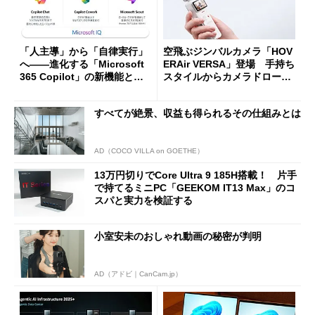
「人主導」から「自律実行」
空飛ぶジンバルカメラ「HOV
へ――進化する「Microsoft
ERAir VERSA」登場 手持ち
365 Copilot」の新機能とエ
スタイルからカメラドローン
ージェントAIの現在地
に合体変形
すべてが絶景、収益も得られるその仕組みとは
AD（COCO VILLA on GOETHE）
13万円切りでCore Ultra 9 185H搭載！ 片手
で持てるミニPC「GEEKOM IT13 Max」のコ
スパと実力を検証する
小室安未のおしゃれ動画の秘密が判明
AD（アドビ｜CanCam.jp）