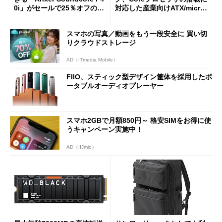
0i」がセールで25％オフの59
対応した産業向けATX/micro
90円に
ATXマザーボード
スマホの写真／動画をもう一段安全に 買い切
りクラウドストレージ
AD（ITmedia Mobile）
FIIO、スティック型デザイン筐体を採用したポ
ータブルオーディオプレーヤー
スマホ2GBで月額850円～ 格安SIMをお得に使
うキャンペーン実施中！
AD（IIJmio）