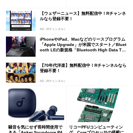
2万4980円に
7（Gen 2）」でお絵描きして
分かった魅力と妥協点
【ウェザーニュース】無料配信中！Rチャンネ
ルなら登録不要！
AD（Rチャンネル）
iPhoneやiPad、Macなどのリースプログラム
「Apple Upgrade」が米国でスタート／Bluet
ooth LEの新規格「Bluetooth High Data Thr
oughput」が明...
【70年代洋楽】無料配信中！Rチャンネルなら
登録不要！
AD（Rチャンネル）
騒音を気にせず長時間使用で
リコーPFUコンピューティン
きる「Anker Soundcore P4
グ、Coreプロセッサの搭載に