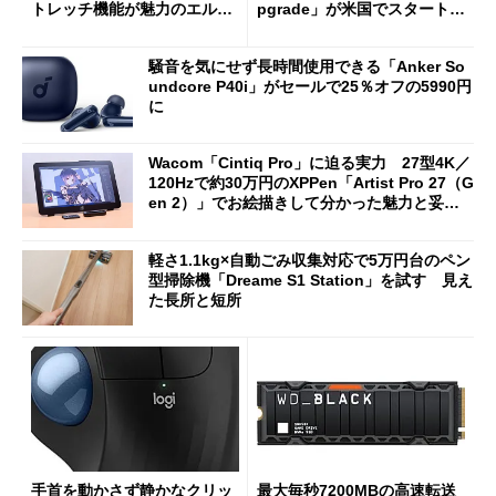
トレッチ機能が魅力のエルゴ
pgrade」が米国でスタート／
ノミクスチェア「LiberNovo
Bluetooth LEの新規格「Blu
Omni Gen」を試す
etooth High Data Throughp
騒音を気にせず長時間使用できる「Anker So
ut」が明...
undcore P40i」がセールで25％オフの5990円
に
Wacom「Cintiq Pro」に迫る実力 27型4K／
120Hzで約30万円のXPPen「Artist Pro 27（G
en 2）」でお絵描きして分かった魅力と妥協
点
軽さ1.1kg×自動ごみ収集対応で5万円台のペン
型掃除機「Dreame S1 Station」を試す 見え
た長所と短所
手首を動かさず静かなクリッ
最大毎秒7200MBの高速転送