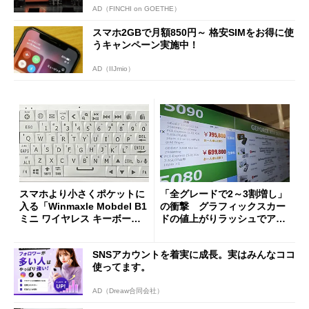
AD（FINCHI on GOETHE）
スマホ2GBで月額850円～ 格安SIMをお得に使
うキャンペーン実施中！
AD（IIJmio）
スマホより小さくポケットに
「全グレードで2～3割増し」
入る「Winmaxle Mobdel B1
の衝撃 グラフィックスカー
ミニ ワイヤレス キーボー
ドの値上がりラッシュでアキ
ド」がセールで10％オフの37
バの購入制限が深刻化
94円に
SNSアカウントを着実に成長。実はみんなココ
使ってます。
AD（Dreaw合同会社）