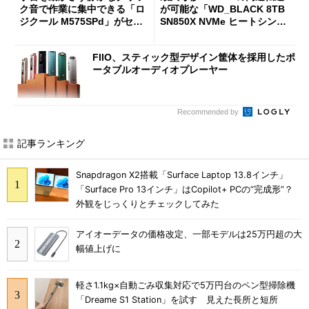
ク音で作業に集中できる「ロ
が可能な「WD_BLACK 8TB
ジクール M575SPd」がセー
SN850X NVMe ヒートシンク
ルで33％オフの5280円に
付き」が18％オフの17万508
7円に
FIIO、スティック型デザイン筐体を採用したポ
ータブルオーディオプレーヤー
Recommended by
記事ランキング
Snapdragon X2搭載「Surface Laptop 13.8インチ」
「Surface Pro 13インチ」はCopilot+ PCの“完成形”？
外観をじっくりとチェックしてみた
アイオーデータの価格改定、一部モデルは25万円超の大
幅値上げに
軽さ1.1kg×自動ごみ収集対応で5万円台のペン型掃除機
「Dreame S1 Station」を試す 見えた長所と短所