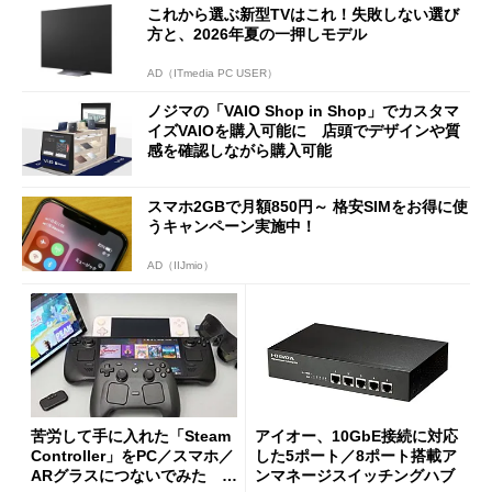
これから選ぶ新型TVはこれ！失敗しない選び
方と、2026年夏の一押しモデル
AD（ITmedia PC USER）
ノジマの「VAIO Shop in Shop」でカスタマ
イズVAIOを購入可能に 店頭でデザインや質
感を確認しながら購入可能
スマホ2GBで月額850円～ 格安SIMをお得に使
うキャンペーン実施中！
AD（IIJmio）
苦労して手に入れた「Steam
アイオー、10GbE接続に対応
Controller」をPC／スマホ／
した5ポート／8ポート搭載ア
ARグラスにつないでみた ゲ
ンマネージスイッチングハブ