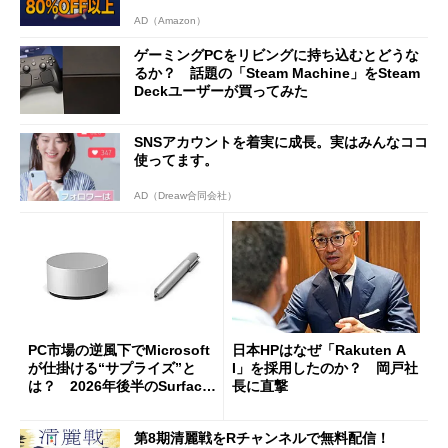
AD（Amazon）
ゲーミングPCをリビングに持ち込むとどうな
るか？ 話題の「Steam Machine」をSteam
Deckユーザーが買ってみた
SNSアカウントを着実に成長。実はみんなココ
使ってます。
AD（Dreaw合同会社）
PC市場の逆風下でMicrosoft
日本HPはなぜ「Rakuten A
が仕掛ける“サプライズ”と
I」を採用したのか？ 岡戸社
は？ 2026年後半のSurface
長に直撃
新製品を予想する
第8期清麗戦をRチャンネルで無料配信！