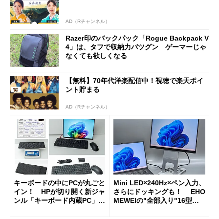
AD（Rチャンネル）
Razer印のバックパック「Rogue Backpack V
4」は、タフで収納力バツグン ゲーマーじゃ
なくても欲しくなる
【無料】70年代洋楽配信中！視聴で楽天ポイ
ント貯まる
AD（Rチャンネル）
キーボードの中にPCが丸ごと
Mini LED×240Hz×ペン入力、
イン！ HPが切り開く新ジャ
さらにドッキングも！ EHO
ンル「キーボード内蔵PC」の
MEWEIの"全部入り"16型モ
使い勝手を徹底検証
バイルディスプレイ「TM-16
0PW」徹底レビュー