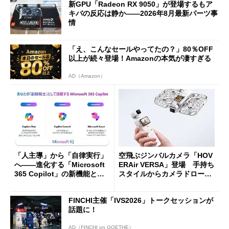
新GPU「Radeon RX 9050」が登場するもア
キバの反応は静か――2026年8月最新パーツ事
情
「え、こんなセールやってたの？」80％OFF
以上が続々登場！Amazonの本気が凄すぎる
AD（Amazon）
「人主導」から「自律実行」
空飛ぶジンバルカメラ「HOV
へ――進化する「Microsoft
ERAir VERSA」登場 手持ち
365 Copilot」の新機能とエ
スタイルからカメラドローン
ージェントAIの現在地
に合体変形
FINCHI主催「IVS2026」トークセッションが
話題に！
AD（FINCHI on GOETHE）