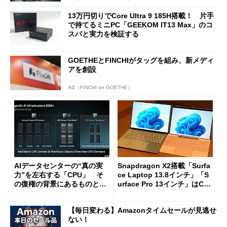
13万円切りでCore Ultra 9 185H搭載！ 片手
で持てるミニPC「GEEKOM IT13 Max」のコ
スパと実力を検証する
GOETHEとFINCHIがタッグを組み、新メディ
アを創設
AD（FINCHI on GOETHE）
AIデータセンターの“真の実
Snapdragon X2搭載「Surfa
力”を左右する「CPU」 そ
ce Laptop 13.8インチ」「S
の復権の背景にあるものと
urface Pro 13インチ」はCop
は？
ilot+ PCの“完成形”？ 外観
をじっくりとチェックしてみ
【毎日変わる】Amazonタイムセールが見逃せ
た
ない！