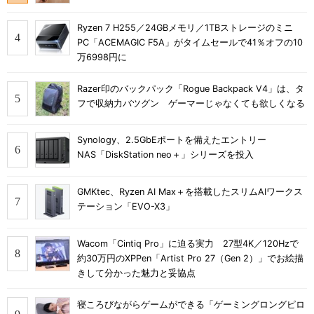
Ryzen 7 H255／24GBメモリ／1TBストレージのミニ
PC「ACEMAGIC F5A」がタイムセールで41％オフの10
万6998円に
Razer印のバックパック「Rogue Backpack V4」は、タ
フで収納力バツグン ゲーマーじゃなくても欲しくなる
Synology、2.5GbEポートを備えたエントリー
NAS「DiskStation neo＋」シリーズを投入
GMKtec、Ryzen AI Max＋を搭載したスリムAIワークス
テーション「EVO-X3」
Wacom「Cintiq Pro」に迫る実力 27型4K／120Hzで
約30万円のXPPen「Artist Pro 27（Gen 2）」でお絵描
きして分かった魅力と妥協点
寝ころびながらゲームができる「ゲーミングロングピロ