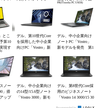
PR(ITmedia PC USER)
ト
「Vostro」新モデルを
の一押しモデル
発表
」とこ
デル、第10世代Core
デル、中小企業向け
予算10
を採用した中小企業
ノートPC「Vostro」
実現す
向けPC「Vostro」新
新モデルを発売 第1
R)
イフ
モデルを投入
1世代Core/Ryzen 500
0...
スノー
デル、中小企業向け
デル、第8世代Core採
000」搭
の14型/15.6型ノート
用のビジネスノート
をアップ
「Vostro 3000」新モ
「Vostro 14 3000/15 30
デル 第10世代Core
00」新モデル
Recommended by