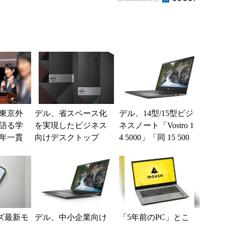
...
東京外
デル、省スペース化
デル、14型/15型ビジ
語る学
を実現したビジネス
ネスノート「Vostro 1
年一貫
向けデスクトップ
4 5000」「同 15 500
「Vostro」新モデルを
0」新モデルを発...
発表
ーズ最新モ
デル、中小企業向け
「5年前のPC」とこ