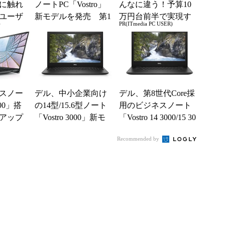
に触れ
ノートPC「Vostro」
んなに違う！予算10
ユーザ
新モデルを発売 第1
万円台前半で実現す
)
PR(ITmedia PC USER)
1世代Core/Ryzen 500
る快適PCライフ
0...
スノー
デル、中小企業向け
デル、第8世代Core採
000」搭
の14型/15.6型ノート
用のビジネスノート
をアップ
「Vostro 3000」新モ
「Vostro 14 3000/15 30
デル 第10世代Core
00」新モデル
Recommended by
...