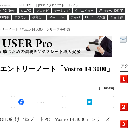
ponsord｜
日本マイクロソフト
レノボ
PHILIPS
ミニPC
プロナビ
ゲーミング
クリエイター
Windows 10終了
AI PC Now!
30周年
デジモノ
教育とIT
Mac・iPad
アキバ
PCパーツの道
チョイ得
ーノート「Vostro 14 3000」シリーズを発売
アク
ントリーノート「Vostro 14 3000」
[
ITmedia
]
Share
け14型ノートPC「Vostro 14 3000」シリーズ
。