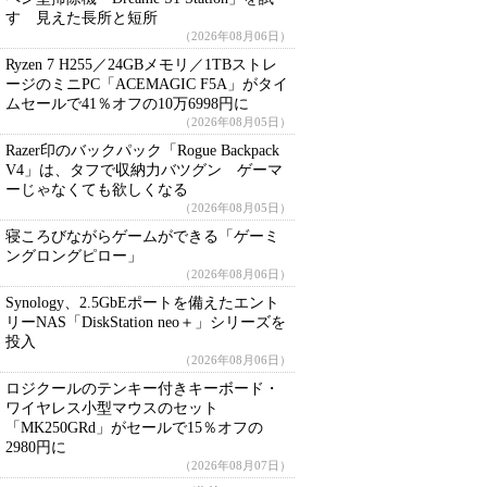
す 見えた長所と短所
（2026年08月06日）
Ryzen 7 H255／24GBメモリ／1TBストレ
ージのミニPC「ACEMAGIC F5A」がタイ
ムセールで41％オフの10万6998円に
（2026年08月05日）
Razer印のバックパック「Rogue Backpack
V4」は、タフで収納力バツグン ゲーマ
ーじゃなくても欲しくなる
（2026年08月05日）
寝ころびながらゲームができる「ゲーミ
ングロングピロー」
（2026年08月06日）
Synology、2.5GbEポートを備えたエント
リーNAS「DiskStation neo＋」シリーズを
投入
（2026年08月06日）
ロジクールのテンキー付きキーボード・
ワイヤレス小型マウスのセット
「MK250GRd」がセールで15％オフの
2980円に
（2026年08月07日）