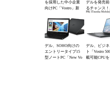
を採用した中小企業
デルを発売前
向けPC「Vostro」新
るチャンス！
PR( ITmedia Mobile
モデルを投入
ー座談会開催
デル、SOHO向けの
デル、ビジネ
エントリータイプ15
ト「Vostro 5
型ノートPC「New Vo
載可能CPU
stro 15 3000（3561...
デート