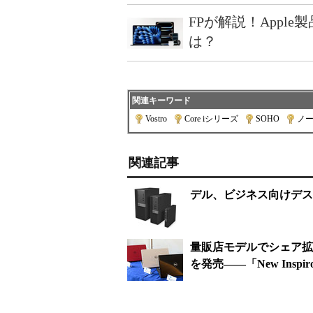
FPが解説！Appl
は？
関連キーワード
Vostro
|
Core iシリーズ
|
SOHO
|
ノー
関連記事
デル、ビジネス向けデスクト
量販店モデルでシェア拡
を発売――「New Inspiron