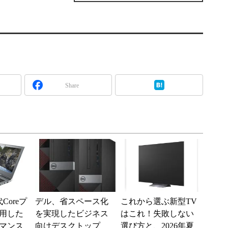
Share
Coreプ
デル、省スペース化
これから選ぶ新型TV
用した
を実現したビジネス
はこれ！失敗しない
マンス
向けデスクトップ
選び方と、2026年夏