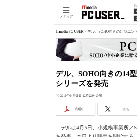
S
メディア
ITmedia PC USER
>
デル、SOHO向きの14型エントリ
デル、SOHO向きの14型エ
シリーズを発売
2016年04月05日 12時22分 公開
印刷
見る
デルは4月5日、小規模事業所／SOHO向
を発表、本日より販売を開始する