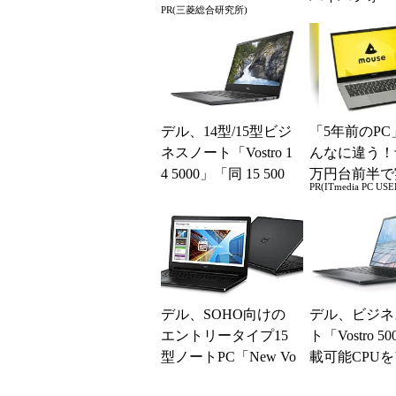
PR(三菱総合研究所)
ビジネスノー
デル、14型/15型ビジ
「5年前のPC
ネスノート「Vostro 1
んなに違う！
4 5000」「同 15 500
万円台前半で
PR(ITmedia PC USE
0」新モデルを発...
る快適PCラ
デル、SOHO向けの
デル、ビジネ
エントリータイプ15
ト「Vostro 5
型ノートPC「New Vo
載可能CPU
stro 15 3000（3561...
デート