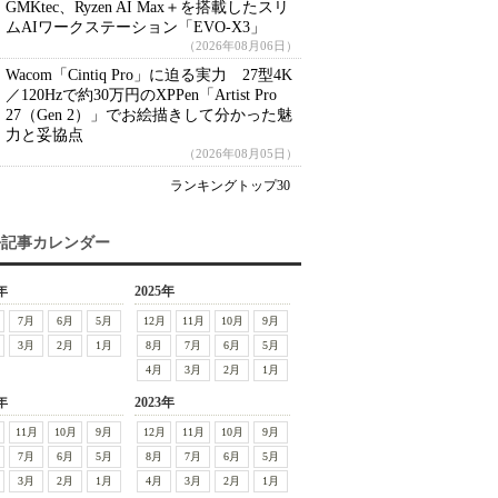
GMKtec、Ryzen AI Max＋を搭載したスリ
ムAIワークステーション「EVO-X3」
（2026年08月06日）
Wacom「Cintiq Pro」に迫る実力 27型4K
／120Hzで約30万円のXPPen「Artist Pro
27（Gen 2）」でお絵描きして分かった魅
力と妥協点
（2026年08月05日）
ランキングトップ30
去記事カレンダー
年
2025年
7月
6月
5月
12月
11月
10月
9月
3月
2月
1月
8月
7月
6月
5月
4月
3月
2月
1月
年
2023年
11月
10月
9月
12月
11月
10月
9月
7月
6月
5月
8月
7月
6月
5月
3月
2月
1月
4月
3月
2月
1月