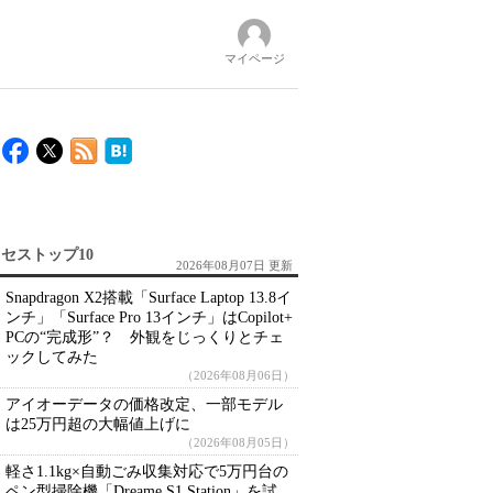
マイページ
セストップ10
2026年08月07日 更新
Snapdragon X2搭載「Surface Laptop 13.8イ
ンチ」「Surface Pro 13インチ」はCopilot+
PCの“完成形”？ 外観をじっくりとチェ
ックしてみた
（2026年08月06日）
アイオーデータの価格改定、一部モデル
は25万円超の大幅値上げに
（2026年08月05日）
軽さ1.1kg×自動ごみ収集対応で5万円台の
ペン型掃除機「Dreame S1 Station」を試