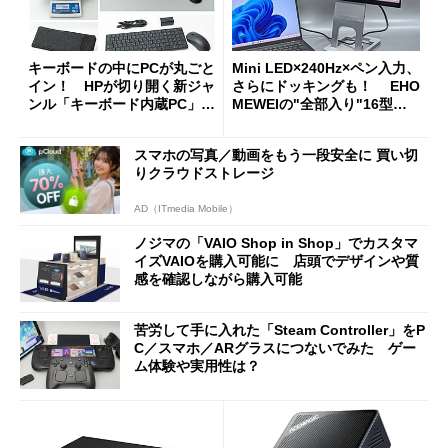
キーボードの中にPCが丸ごと
Mini LED×240Hz×ペン入力、
イン！ HPが切り開く新ジャ
さらにドッキングも！ EHO
ンル「キーボード内蔵PC」の
MEWEIの"全部入り"16型モ
使い勝手を徹底検証
バイルディスプレイ「TM-16
0PW」徹底レビュー
スマホの写真／動画をもう一段安全に 買い切
りクラウドストレージ
AD（ITmedia Mobile）
ノジマの「VAIO Shop in Shop」でカスタマ
イズVAIOを購入可能に 店頭でデザインや質
感を確認しながら購入可能
苦労して手に入れた「Steam Controller」をP
C／スマホ／ARグラスにつないでみた ゲー
ム体験や実用性は？