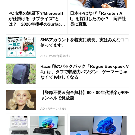
PC市場の逆風下でMicrosoft
日本HPはなぜ「Rakuten A
が仕掛ける“サプライズ”と
I」を採用したのか？ 岡戸社
は？ 2026年後半のSurface
長に直撃
新製品を予想する
SNSアカウントを着実に成長。実はみんなココ
使ってます。
AD（Dreaw合同会社）
Razer印のバックパック「Rogue Backpack V
4」は、タフで収納力バツグン ゲーマーじゃ
なくても欲しくなる
【登録不要＆完全無料】90・00年代洋楽がRチ
ャンネルで見放題
AD（Rチャンネル）