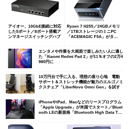
アイオー、10GbE接続に対応
Ryzen 7 H255／24GBメモリ
した5ポート／8ポート搭載ア
／1TBストレージのミニPC
ンマネージスイッチングハブ
「ACEMAGIC F5A」がタイ
ムセールで41％オフの10万69
98円に
エンタメや作業を大画面で楽しみたい人に適し
た「Xiaomi Redmi Pad 2」が11％オフの2万4
980円に
10万円台で手に入る、理想の座り心地 電動
サポート＆ストレッチ機能が魅力のエルゴノミ
クスチェア「LiberNovo Omni Gen」を試す
iPhoneやiPad、Macなどのリースプログラム
「Apple Upgrade」が米国でスタート／Bluet
ooth LEの新規格「Bluetooth High Data Thr
oughput」が明...