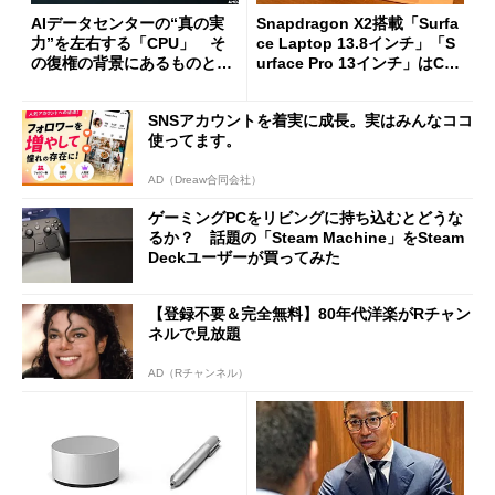
AIデータセンターの“真の実
Snapdragon X2搭載「Surfa
力”を左右する「CPU」 そ
ce Laptop 13.8インチ」「S
の復権の背景にあるものと
urface Pro 13インチ」はCop
は？
ilot+ PCの“完成形”？ 外観
をじっくりとチェックしてみ
SNSアカウントを着実に成長。実はみんなココ
た
使ってます。
AD（Dreaw合同会社）
ゲーミングPCをリビングに持ち込むとどうな
るか？ 話題の「Steam Machine」をSteam
Deckユーザーが買ってみた
【登録不要＆完全無料】80年代洋楽がRチャン
ネルで見放題
AD（Rチャンネル）