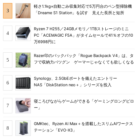
軽さ1.1kg×自動ごみ収集対応で5万円台のペン型掃除機
「Dreame S1 Station」を試す 見えた長所と短所
Ryzen 7 H255／24GBメモリ／1TBストレージのミニ
PC「ACEMAGIC F5A」がタイムセールで41％オフの10
万6998円に
Razer印のバックパック「Rogue Backpack V4」は、タ
フで収納力バツグン ゲーマーじゃなくても欲しくなる
Synology、2.5GbEポートを備えたエントリー
NAS「DiskStation neo＋」シリーズを投入
寝ころびながらゲームができる「ゲーミングロングピロ
ー」
GMKtec、Ryzen AI Max＋を搭載したスリムAIワークス
テーション「EVO-X3」