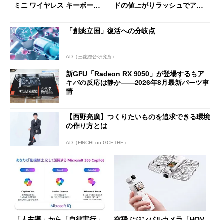
ミニ ワイヤレス キーボー
ドの値上がりラッシュでアキ
ド」がセールで10％オフの37
バの購入制限が深刻化
94円に
「創薬立国」復活への分岐点
AD（三菱総合研究所）
新GPU「Radeon RX 9050」が登場するもア
キバの反応は静か――2026年8月最新パーツ事
情
【西野亮廣】つくりたいものを追求できる環境
の作り方とは
AD（FINCHI on GOETHE）
「人主導」から「自律実行」
空飛ぶジンバルカメラ「HOV