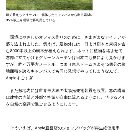
建て替えもクリーンに。解体したキャンパスから出る素材の
95％以上を現場で再利用している
環境にやさしいオフィス作りのために、さまざまなアイデアが
盛り込まれました。例えば、建物外には、日よけ樹木と果樹を含
む8000本以上の樹木が植えられます。ネットに植物を絡ませて
窓際に立てかけるグリーンカーテンは日本でも夏によく見かけま
すが、約71万平方メートル、つまり東京ドームおよそ15個分の敷
地面積を誇るキャンパスでも同じ発想でやってしまうなんて、
Appleすごすぎ！
また敷地内には世界最大級の太陽光発電装置を設置。窓の構造
は建物の内部と外部で空気が自由に流れるようにし、1年の3／4
を自然の空調で過ごせるようにします。
そういえば、Apple直営店のショップバッグが再生紙使用率