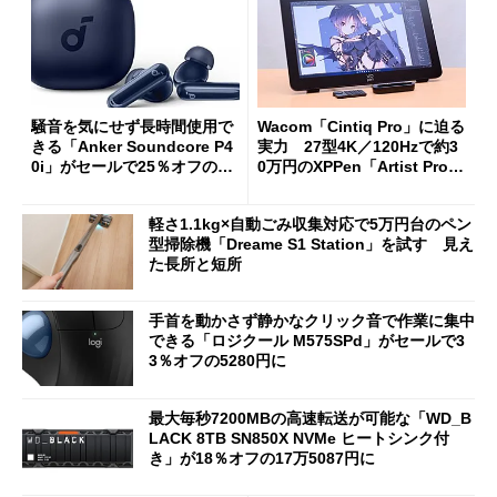
騒音を気にせず長時間使用で
Wacom「Cintiq Pro」に迫る
きる「Anker Soundcore P4
実力 27型4K／120Hzで約3
0i」がセールで25％オフの59
0万円のXPPen「Artist Pro 2
90円に
7（Gen 2）」でお絵描きして
分かった魅力と妥協点
軽さ1.1kg×自動ごみ収集対応で5万円台のペン
型掃除機「Dreame S1 Station」を試す 見え
た長所と短所
手首を動かさず静かなクリック音で作業に集中
できる「ロジクール M575SPd」がセールで3
3％オフの5280円に
最大毎秒7200MBの高速転送が可能な「WD_B
LACK 8TB SN850X NVMe ヒートシンク付
き」が18％オフの17万5087円に