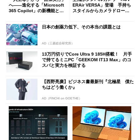
へ――進化する「Microsoft
ERAir VERSA」登場 手持ち
365 Copilot」の新機能とエ
スタイルからカメラドローン
ージェントAIの現在地
に合体変形
日本の創薬力低下、その本当の課題とは
AD（三菱総合研究所）
13万円切りでCore Ultra 9 185H搭載！ 片手
で持てるミニPC「GEEKOM IT13 Max」のコ
スパと実力を検証する
【西野亮廣】ビジネス書最新刊『北極星 僕た
ちはどう働くか』
AD（FINCHI on GOETHE）