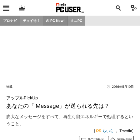
プロナビ
チョイ得！
AI PC Now!
ミニPC
連載
2016年5月10日
アップルPickUp！
あなたの「iMessage」が送られる先は？
膨大なメッセージをすべて、再生可能エネルギーで処理するとい
うこと。
[
らいら
，ITmedia]
PC用表示
関連情報