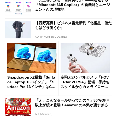
「人主導」から「自律実行」へ――進化する
「Microsoft 365 Copilot」の新機能とエージ
ェントAIの現在地
【西野亮廣】ビジネス書最新刊『北極星 僕た
ちはどう働くか』
AD（FINCHI on GOETHE）
Snapdragon X2搭載「Surfa
空飛ぶジンバルカメラ「HOV
ce Laptop 13.8インチ」「S
ERAir VERSA」登場 手持ち
urface Pro 13インチ」はCop
スタイルからカメラドローン
ilot+ PCの“完成形”？ 外観
に合体変形
をじっくりとチェックしてみ
「え、こんなセールやってたの？」80％OFF
た
以上が続々登場！Amazonの本気が凄すぎる
AD（Amazon）