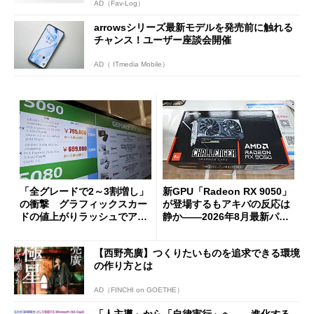
AD（Fav-Log）
arrowsシリーズ最新モデルを発売前に触れる
チャンス！ユーザー座談会開催
AD（ ITmedia Mobile）
「全グレードで2～3割増し」
新GPU「Radeon RX 9050」
の衝撃 グラフィックスカー
が登場するもアキバの反応は
ドの値上がりラッシュでアキ
静か――2026年8月最新パー
バの購入制限が深刻化
ツ事情
【西野亮廣】つくりたいものを追求できる環境
の作り方とは
AD（FINCHI on GOETHE）