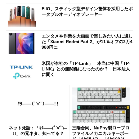
etooth High Data Throughp
FIIO、スティック型デザイン筐体を採用したポ
ut」が明...
ータブルオーディオプレーヤー
エンタメや作業を大画面で楽しみたい人に適し
た「Xiaomi Redmi Pad 2」が11％オフの2万4
980円に
米国が本社の「TP-Link」 本当に中国「TP-
LINK」との無関係になったのか？ 日本法人
に聞く
ネット死語：「ｷﾀ――(ﾟ∀ﾟ)―
三陽合同、NuPhy製ロープロ
―!!」の元ネタ、知ってる？
ファイルメカニカルキーボー