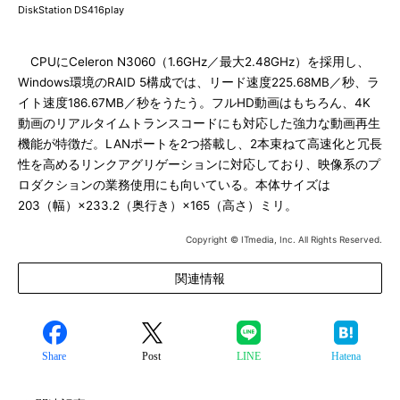
DiskStation DS416play
CPUにCeleron N3060（1.6GHz／最大2.48GHz）を採用し、
Windows環境のRAID 5構成では、リード速度225.68MB／秒、ラ
イト速度186.67MB／秒をうたう。フルHD動画はもちろん、4K
動画のリアルタイムトランスコードにも対応した強力な動画再生
機能が特徴だ。LANポートを2つ搭載し、2本束ねて高速化と冗長
性を高めるリンクアグリゲーションに対応しており、映像系のプ
ロダクションの業務使用にも向いている。本体サイズは
203（幅）×233.2（奥行き）×165（高さ）ミリ。
Copyright © ITmedia, Inc. All Rights Reserved.
関連情報
Share
Post
LINE
Hatena