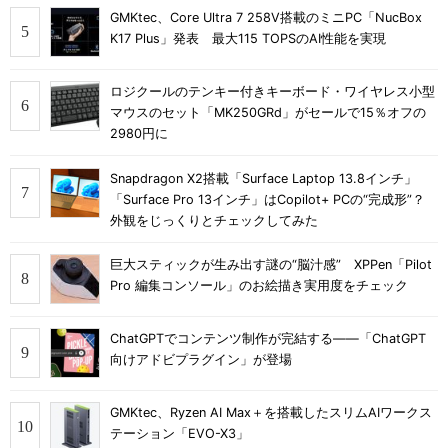
GMKtec、Core Ultra 7 258V搭載のミニPC「NucBox
K17 Plus」発表 最大115 TOPSのAI性能を実現
ロジクールのテンキー付きキーボード・ワイヤレス小型
マウスのセット「MK250GRd」がセールで15％オフの
2980円に
Snapdragon X2搭載「Surface Laptop 13.8インチ」
「Surface Pro 13インチ」はCopilot+ PCの“完成形”？
外観をじっくりとチェックしてみた
巨大スティックが生み出す謎の“脳汁感” XPPen「Pilot
Pro 編集コンソール」のお絵描き実用度をチェック
ChatGPTでコンテンツ制作が完結する――「ChatGPT
向けアドビプラグイン」が登場
GMKtec、Ryzen AI Max＋を搭載したスリムAIワークス
テーション「EVO-X3」