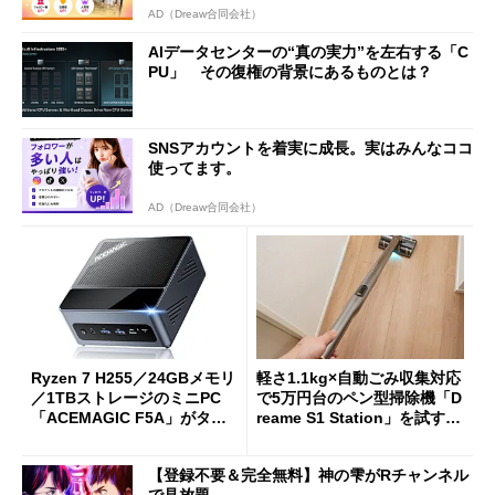
AD（Dreaw合同会社）
AIデータセンターの“真の実力”を左右する「C
PU」 その復権の背景にあるものとは？
SNSアカウントを着実に成長。実はみんなココ
使ってます。
AD（Dreaw合同会社）
Ryzen 7 H255／24GBメモリ
軽さ1.1kg×自動ごみ収集対応
／1TBストレージのミニPC
で5万円台のペン型掃除機「D
「ACEMAGIC F5A」がタイ
reame S1 Station」を試す
ムセールで41％オフの10万69
見えた長所と短所
98円に
【登録不要＆完全無料】神の雫がRチャンネル