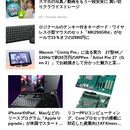
スマホの写真／動画をもう一段安全に 買い切
りクラウドストレージ
AD（ITmedia Mobile）
ロジクールのテンキー付きキーボード・ワイヤ
レス小型マウスのセット「MK250GRd」がセ
ールで15％オフの2980円に
Wacom「Cintiq Pro」に迫る実力 27型4K／
120Hzで約30万円のXPPen「Artist Pro 27（G
en 2）」でお絵描きして分かった魅力と妥協
点
iPhoneやiPad、Macなどの
リコーPFUコンピューティン
リースプログラム「Apple U
グ、Coreプロセッサの搭載に
pgrade」が米国でスタート／
対応した産業向けATX/micro
Bluetooth LEの新規格「Blu
ATXマザーボード