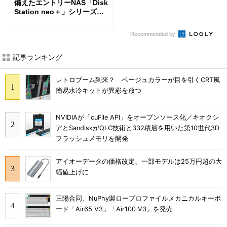
備えたエントリーNAS「Disk
Station neo＋」シリーズを
投入
Recommended by
記事ランキング
レトロブーム到来？ ベージュカラーが目を引くCRT風
簡易水冷キットが異彩を放つ
NVIDIAが「cuFile API」をオープンソース化／キオクシ
アとSandiskがQLC技術と332積層を用いた第10世代3D
フラッシュメモリを開発
アイオーデータの価格改定、一部モデルは25万円超の大
幅値上げに
三陽合同、NuPhy製ロープロファイルメカニカルキーボ
ード「Air65 V3」「Air100 V3」を発売