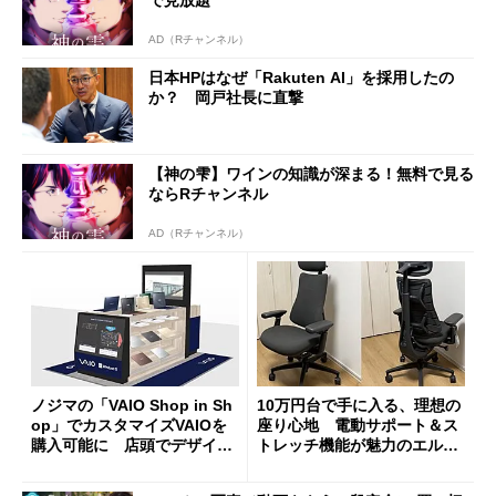
で見放題
AD（Rチャンネル）
日本HPはなぜ「Rakuten AI」を採用したの
か？ 岡戸社長に直撃
【神の雫】ワインの知識が深まる！無料で見る
ならRチャンネル
AD（Rチャンネル）
ノジマの「VAIO Shop in Sh
10万円台で手に入る、理想の
op」でカスタマイズVAIOを
座り心地 電動サポート＆ス
購入可能に 店頭でデザイン
トレッチ機能が魅力のエルゴ
や質感を確認しながら購入可
ノミクスチェア「LiberNovo
能
Omni Gen」を試す