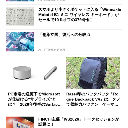
スマホより小さくポケットに入る「Winmaxle
Mobdel B1 ミニ ワイヤレス キーボード」が
セールで10％オフの3794円に
「創薬立国」復活への分岐点
AD（三菱総合研究所）
PC市場の逆風下でMicrosoft
Razer印のバックパック「Ro
が仕掛ける“サプライズ”と
gue Backpack V4」は、タフ
は？ 2026年後半のSurface
で収納力バツグン ゲーマー
新製品を予想する
じゃなくても欲しくなる
FINCHI主催「IVS2026」トークセッションが
話題に！