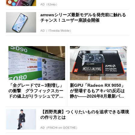
AD（IIJmio）
arrowsシリーズ最新モデルを発売前に触れる
チャンス！ユーザー座談会開催
AD（ ITmedia Mobile）
「全グレードで2～3割増し」
新GPU「Radeon RX 9050」
の衝撃 グラフィックスカー
が登場するもアキバの反応は
ドの値上がりラッシュでアキ
静か――2026年8月最新パー
バの購入制限が深刻化
ツ事情
【西野亮廣】つくりたいものを追求できる環境
の作り方とは
AD（FINCHI on GOETHE）