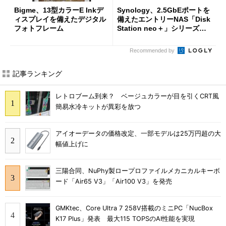
Bigme、13型カラーE Inkデ
Synology、2.5GbEポートを
ィスプレイを備えたデジタル
備えたエントリーNAS「Disk
フォトフレーム
Station neo＋」シリーズを
投入
Recommended by
記事ランキング
レトロブーム到来？ ベージュカラーが目を引くCRT風
簡易水冷キットが異彩を放つ
アイオーデータの価格改定、一部モデルは25万円超の大
幅値上げに
三陽合同、NuPhy製ロープロファイルメカニカルキーボ
ード「Air65 V3」「Air100 V3」を発売
GMKtec、Core Ultra 7 258V搭載のミニPC「NucBox
K17 Plus」発表 最大115 TOPSのAI性能を実現