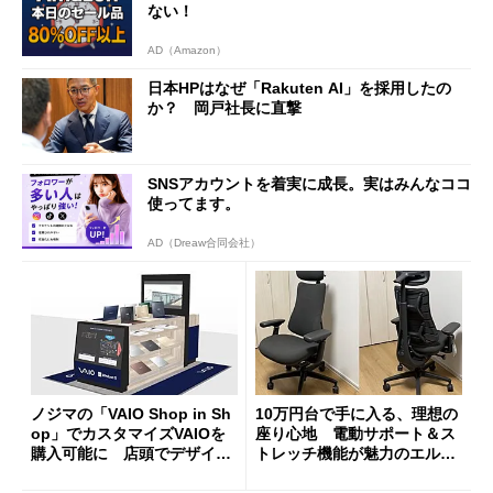
ない！
AD（Amazon）
日本HPはなぜ「Rakuten AI」を採用したの
か？ 岡戸社長に直撃
SNSアカウントを着実に成長。実はみんなココ
使ってます。
AD（Dreaw合同会社）
ノジマの「VAIO Shop in Sh
10万円台で手に入る、理想の
op」でカスタマイズVAIOを
座り心地 電動サポート＆ス
購入可能に 店頭でデザイン
トレッチ機能が魅力のエルゴ
や質感を確認しながら購入可
ノミクスチェア「LiberNovo
能
Omni Gen」を試す