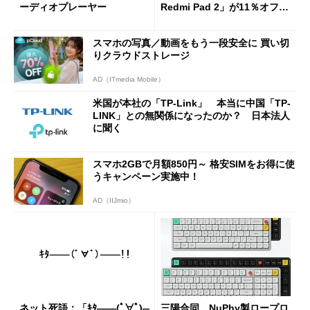
ーディオプレーヤー
Redmi Pad 2」が11％オフの
2万4980円に
スマホの写真／動画をもう一段安全に 買い切
りクラウドストレージ
AD（ITmedia Mobile）
米国が本社の「TP-Link」 本当に中国「TP-
LINK」との無関係になったのか？ 日本法人
に聞く
スマホ2GBで月額850円～ 格安SIMをお得に使
うキャンペーン実施中！
AD（IIJmio）
ネット死語：「ｷﾀ――(ﾟ∀ﾟ)―
三陽合同、NuPhy製ロープロ