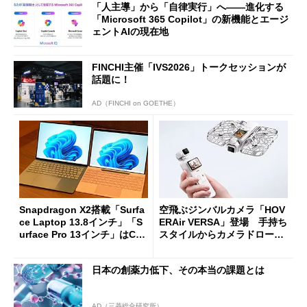
「人主導」から「自律実行」へ――進化する
「Microsoft 365 Copilot」の新機能とエージ
ェントAIの現在地
FINCHI主催「IVS2026」トークセッションが
話題に！
AD（FINCHI on GOETHE）
Snapdragon X2搭載「Surfa
空飛ぶジンバルカメラ「HOV
ce Laptop 13.8インチ」「S
ERAir VERSA」登場 手持ち
urface Pro 13インチ」はCop
スタイルからカメラドローン
ilot+ PCの“完成形”？ 外観
に合体変形
をじっくりとチェックしてみ
日本の創薬力低下、その本当の課題とは
た
AD（三菱総合研究所）