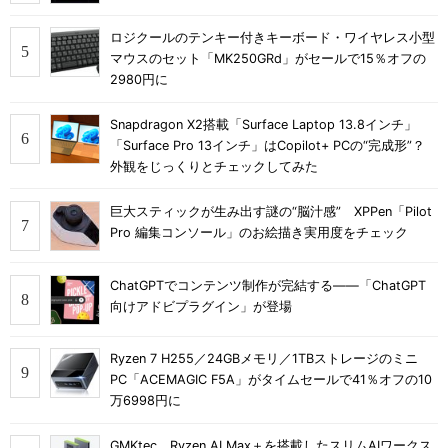
ロジクールのテンキー付きキーボード・ワイヤレス小型
マウスのセット「MK250GRd」がセールで15％オフの
2980円に
Snapdragon X2搭載「Surface Laptop 13.8インチ」
「Surface Pro 13インチ」はCopilot+ PCの“完成形”？
外観をじっくりとチェックしてみた
巨大スティックが生み出す謎の“脳汁感” XPPen「Pilot
Pro 編集コンソール」のお絵描き実用度をチェック
ChatGPTでコンテンツ制作が完結する――「ChatGPT
向けアドビプラグイン」が登場
Ryzen 7 H255／24GBメモリ／1TBストレージのミニ
PC「ACEMAGIC F5A」がタイムセールで41％オフの10
万6998円に
GMKtec、Ryzen AI Max＋を搭載したスリムAIワークス