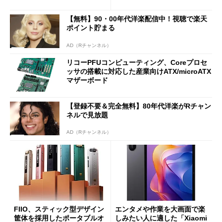
7（Gen 2）」でお絵描きして
Bluetooth LEの新規格「Blu
分かった魅力と妥協点
etooth High Data Throughp
【無料】90・00年代洋楽配信中！視聴で楽天
ut」が明...
ポイント貯まる
AD（Rチャンネル）
リコーPFUコンピューティング、Coreプロセ
ッサの搭載に対応した産業向けATX/microATX
マザーボード
【登録不要＆完全無料】80年代洋楽がRチャン
ネルで見放題
AD（Rチャンネル）
FIIO、スティック型デザイン
エンタメや作業を大画面で楽
筐体を採用したポータブルオ
しみたい人に適した「Xiaomi