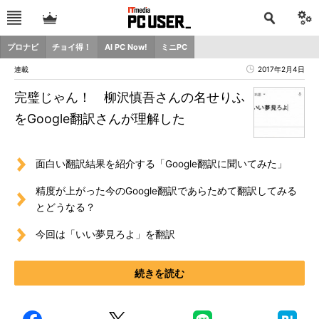
プロナビ
チョイ得！
AI PC Now!
ミニPC
連載
2017年2月4日
完璧じゃん！ 柳沢慎吾さんの名せりふ
をGoogle翻訳さんが理解した
面白い翻訳結果を紹介する「Google翻訳に聞いてみた」
精度が上がった今のGoogle翻訳であらためて翻訳してみる
とどうなる？
今回は「いい夢見ろよ」を翻訳
続きを読む