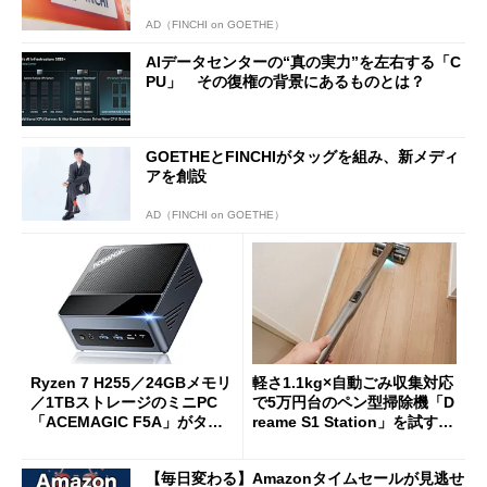
AD（FINCHI on GOETHE）
AIデータセンターの“真の実力”を左右する「C
PU」 その復権の背景にあるものとは？
GOETHEとFINCHIがタッグを組み、新メディ
アを創設
AD（FINCHI on GOETHE）
Ryzen 7 H255／24GBメモリ
軽さ1.1kg×自動ごみ収集対応
／1TBストレージのミニPC
で5万円台のペン型掃除機「D
「ACEMAGIC F5A」がタイ
reame S1 Station」を試す
ムセールで41％オフの10万69
見えた長所と短所
98円に
【毎日変わる】Amazonタイムセールが見逃せ