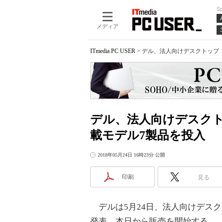
S
メディア
ITmedia PC USER
>
デル、法人向けデスクトップ「Op
デル、法人向けデスクトップ
載モデル7製品を投入
2018年05月24日 16時23分 公開
印刷
見る
デルは5月24日、法人向けデスクトッ
発表、本日から販売を開始する。