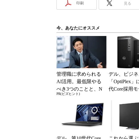
印刷
見る
今、あなたにオススメ
管理職に求められる
デル、ビジネ
AI活用。最低限やる
「OptiPlex
べき3つのことと、N
代Core採用
PR(ビズヒント)
Gな自己認識
品を投入
デル、第10世代Core
これから選ぶ