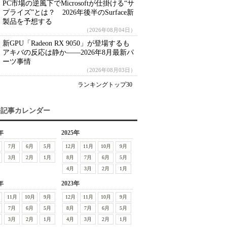
PC市場の逆風下でMicrosoftが仕掛ける“サ
プライズ”とは？ 2026年後半のSurface新
製品を予想する
（2026年08月04日）
新GPU「Radeon RX 9050」が登場するも
アキバの反応は静か――2026年8月最新パ
ーツ事情
（2026年08月03日）
ランキングトップ30
去記事カレンダー
年
2025年
7月
6月
5月
12月
11月
10月
9月
3月
2月
1月
8月
7月
6月
5月
4月
3月
2月
1月
年
2023年
11月
10月
9月
12月
11月
10月
9月
7月
6月
5月
8月
7月
6月
5月
3月
2月
1月
4月
3月
2月
1月