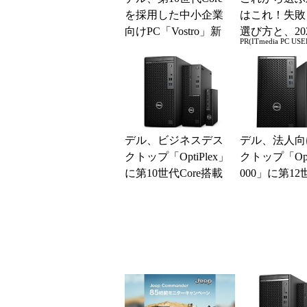
を採用した中小企業
はこれ！失敗
向けPC「Vostro」新
選び方と、20
PR(ITmedia PC USE
モデルを投入
の一押しモデ
デル、ビジネスデス
デル、法人向
クトップ「OptiPlex」
クトップ「Opti
に第10世代Core搭載
000」に第12世
の新モデル
搭載の新モデ