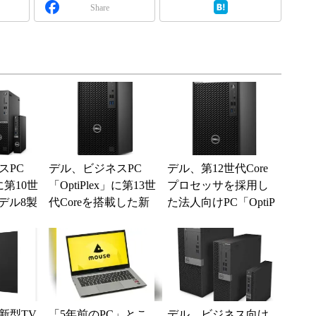
Share
スPC
デル、ビジネスPC
デル、第12世代Core
」に第10世
「OptiPlex」に第13世
プロセッサを採用し
モデル8製
代Coreを搭載した新
た法人向けPC「OptiP
モデル8製品を追加
lex」シリーズ6製品を
投入
新型TV
「5年前のPC」とこ
デル、ビジネス向け