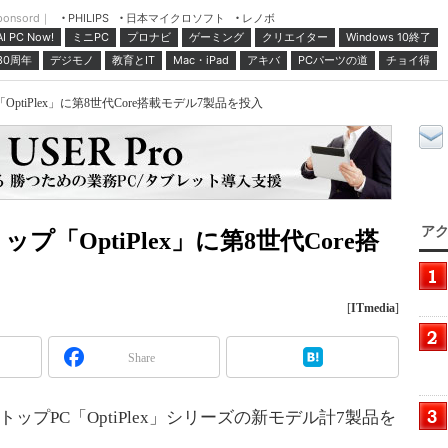
ponsord｜
日本マイクロソフト
レノボ
PHILIPS
ミニPC
プロナビ
ゲーミング
クリエイター
Windows 10終了
AI PC Now!
30周年
デジモノ
教育とIT
Mac・iPad
アキバ
PCパーツの道
チョイ得
tiPlex」に第8世代Core搭載モデル7製品を投入
アク
「OptiPlex」に第8世代Core搭
[
ITmedia
]
Share
プPC「OptiPlex」シリーズの新モデル計7製品を