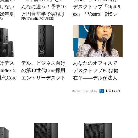
しない
んなに違う！予算10
デスクトップ「OptiPl
26年夏
万円台前半で実現す
ex」「Vostro」計5シ
R)
PR(ITmedia PC USER)
ル
る快適PCライフ
リーズを投入
けデス
デル、ビジネス向け
あなたのオフィスで
Plex 5
の第10世代Core採用
デスクトップPCは健
代Core
エントリーデスクト
在？――デルが法人
ル
ップ Windows 11も
向けPC新製品を発表
Recommended by
選択可