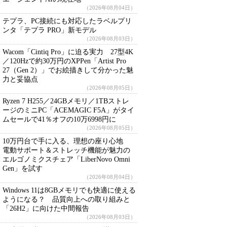
（2026年08月04日）
テプラ、PC接続にも対応したラベルプリ
ンタ「テプラ PRO」新モデル
（2026年08月03日）
Wacom「Cintiq Pro」に迫る実力 27型4K
／120Hzで約30万円のXPPen「Artist Pro
27（Gen 2）」でお絵描きして分かった魅
力と妥協点
（2026年08月05日）
Ryzen 7 H255／24GBメモリ／1TBストレ
ージのミニPC「ACEMAGIC F5A」がタイ
ムセールで41％オフの10万6998円に
（2026年08月05日）
10万円台で手に入る、理想の座り心地
電動サポート＆ストレッチ機能が魅力の
エルゴノミクスチェア「LiberNovo Omni
Gen」を試す
（2026年08月04日）
Windows 11は8GBメモリでも快適に使える
ようになる？ 品質向上への取り組みと
「26H2」に向けた中間報告
（2026年08月03日）