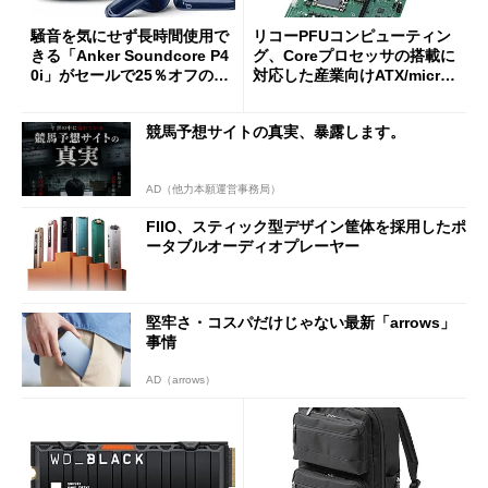
騒音を気にせず長時間使用で
リコーPFUコンピューティン
きる「Anker Soundcore P4
グ、Coreプロセッサの搭載に
0i」がセールで25％オフの59
対応した産業向けATX/micro
90円に
ATXマザーボード
競馬予想サイトの真実、暴露します。
AD（他力本願運営事務局）
FIIO、スティック型デザイン筐体を採用したポ
ータブルオーディオプレーヤー
堅牢さ・コスパだけじゃない最新「arrows」
事情
AD（arrows）