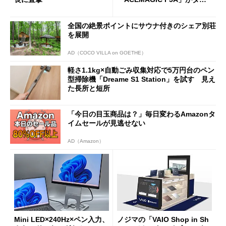
ムセールで41％オフの10万69
98円に
全国の絶景ポイントにサウナ付きのシェア別荘
を展開
AD（COCO VILLA on GOETHE）
軽さ1.1kg×自動ごみ収集対応で5万円台のペン
型掃除機「Dreame S1 Station」を試す 見え
た長所と短所
「今日の目玉商品は？」毎日変わるAmazonタ
イムセールが見逃せない
AD（Amazon）
Mini LED×240Hz×ペン入力、
ノジマの「VAIO Shop in Sh