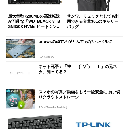
最大毎秒7200MBの高速転送
サンワ、リュックとしても利
が可能な「WD_BLACK 8TB
用できる容量30Lのキャリー
SN850X NVMe ヒートシンク
バッグ
付き」が18％オフの17万508
7円に
arrowsの頑丈さがとんでもないレベルに
AD（arrows）
ネット死語：「ｷﾀ――(ﾟ∀ﾟ)――!!」の元ネ
タ、知ってる？
スマホの写真／動画をもう一段安全に 買い切
りクラウドストレージ
AD（ITmedia Mobile）