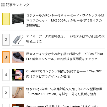
記事ランキング
ロジクールのテンキー付きキーボード・ワイヤレス小型
マウスのセット「MK250GRd」がセールで15％オフの
2980円に
アイオーデータの価格改定、一部モデルは25万円超の大
幅値上げに
巨大スティックが生み出す謎の“脳汁感” XPPen「Pilot
Pro 編集コンソール」のお絵描き実用度をチェック
ChatGPTでコンテンツ制作が完結する――「ChatGPT
向けアドビプラグイン」が登場
軽さ1.1kg×自動ごみ収集対応で5万円台のペン型掃除機
「Dreame S1 Station」を試す 見えた長所と短所
Snapdragon X2搭載「Surface Laptop 13.8インチ」