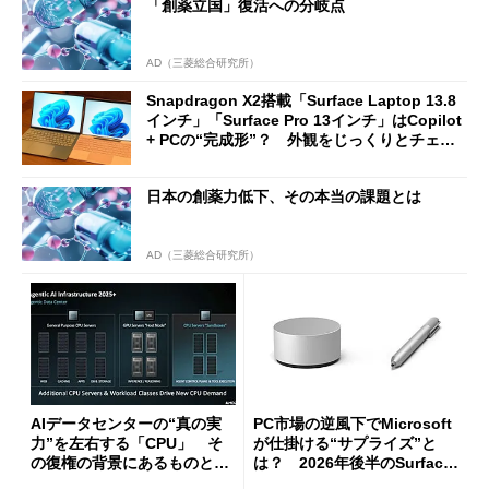
「創薬立国」復活への分岐点
AD（三菱総合研究所）
Snapdragon X2搭載「Surface Laptop 13.8
インチ」「Surface Pro 13インチ」はCopilot
+ PCの“完成形”？ 外観をじっくりとチェッ
クしてみた
日本の創薬力低下、その本当の課題とは
AD（三菱総合研究所）
AIデータセンターの“真の実
PC市場の逆風下でMicrosoft
力”を左右する「CPU」 そ
が仕掛ける“サプライズ”と
の復権の背景にあるものと
は？ 2026年後半のSurface
は？
新製品を予想する