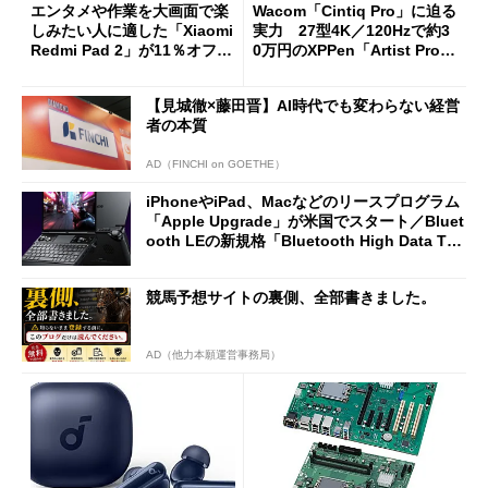
エンタメや作業を大画面で楽
Wacom「Cintiq Pro」に迫る
しみたい人に適した「Xiaomi
実力 27型4K／120Hzで約3
Redmi Pad 2」が11％オフの
0万円のXPPen「Artist Pro 2
2万4980円に
7（Gen 2）」でお絵描きして
分かった魅力と妥協点
【見城徹×藤田晋】AI時代でも変わらない経営
者の本質
AD（FINCHI on GOETHE）
iPhoneやiPad、Macなどのリースプログラム
「Apple Upgrade」が米国でスタート／Bluet
ooth LEの新規格「Bluetooth High Data Thr
oughput」が明...
競馬予想サイトの裏側、全部書きました。
AD（他力本願運営事務局）