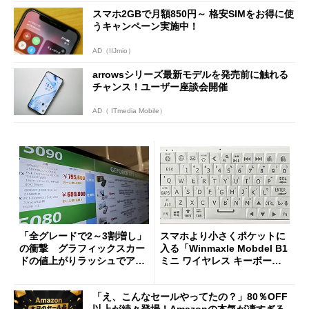
スマホ2GBで月額850円～ 格安SIMをお得に使
うキャンペーン実施中！
AD（IIJmio）
arrowsシリーズ最新モデルを発売前に触れる
チャンス！ユーザー座談会開催
AD（ ITmedia Mobile）
「全グレードで2～3割増し」
スマホより小さくポケットに
の衝撃 グラフィックスカー
入る「Winmaxle Mobdel B1
ドの値上がりラッシュでアキ
ミニ ワイヤレス キーボー
バの購入制限が深刻化
ド」がセールで10％オフの37
94円に
「え、こんなセールやってたの？」80％OFF
以上が続々登場！Amazonの本気が凄すぎる