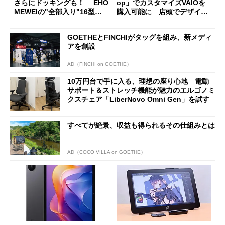
さらにドッキングも！ EHO
op」でカスタマイズVAIOを
MEWEIの"全部入り"16型モ
購入可能に 店頭でデザイン
バイルディスプレイ「TM-16
や質感を確認しながら購入可
0PW」徹底レビュー
能
GOETHEとFINCHIがタッグを組み、新メディ
アを創設
AD（FINCHI on GOETHE）
10万円台で手に入る、理想の座り心地 電動
サポート＆ストレッチ機能が魅力のエルゴノミ
クスチェア「LiberNovo Omni Gen」を試す
すべてが絶景、収益も得られるその仕組みとは
AD（COCO VILLA on GOETHE）