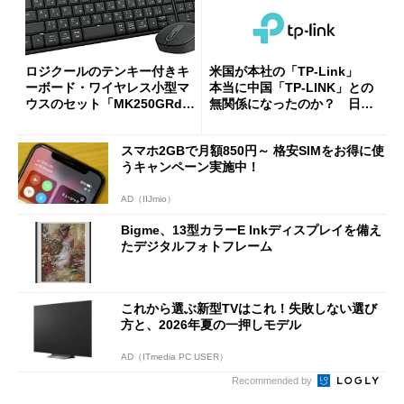
ロジクールのテンキー付きキ
米国が本社の「TP-Link」
ーボード・ワイヤレス小型マ
本当に中国「TP-LINK」との
ウスのセット「MK250GRd」
無関係になったのか？ 日本
がセールで15％オフの2980円
法人に聞く
に
スマホ2GBで月額850円～ 格安SIMをお得に使
うキャンペーン実施中！
AD（IIJmio）
Bigme、13型カラーE Inkディスプレイを備え
たデジタルフォトフレーム
これから選ぶ新型TVはこれ！失敗しない選び
方と、2026年夏の一押しモデル
AD（ITmedia PC USER）
Recommended by