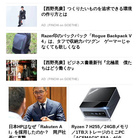
【西野亮廣】つくりたいものを追求できる環境
の作り方とは
AD（FINCHI on GOETHE）
Razer印のバックパック「Rogue Backpack V
4」は、タフで収納力バツグン ゲーマーじゃ
なくても欲しくなる
【西野亮廣】ビジネス書最新刊『北極星 僕た
ちはどう働くか』
AD（FINCHI on GOETHE）
日本HPはなぜ「Rakuten A
Ryzen 7 H255／24GBメモリ
I」を採用したのか？ 岡戸社
／1TBストレージのミニPC
長に直撃
「ACEMAGIC F5A」がタイ