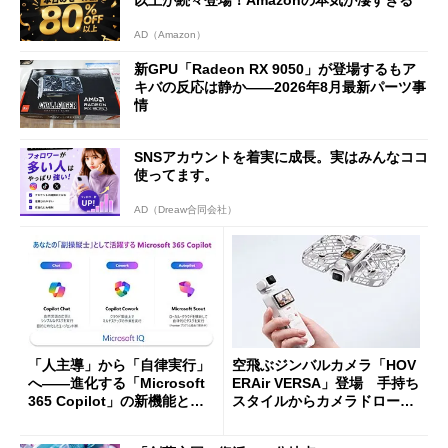
AD（Amazon）
新GPU「Radeon RX 9050」が登場するもア
キバの反応は静か――2026年8月最新パーツ事
情
SNSアカウントを着実に成長。実はみんなココ
使ってます。
AD（Dreaw合同会社）
「人主導」から「自律実行」
空飛ぶジンバルカメラ「HOV
へ――進化する「Microsoft
ERAir VERSA」登場 手持ち
365 Copilot」の新機能とエ
スタイルからカメラドローン
ージェントAIの現在地
に合体変形