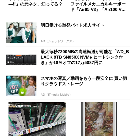
―!!」の元ネタ、知ってる？
ファイルメカニカルキーボー
ド「Air65 V3」「Air100 V
3」を発売
明日働ける単発バイト求人サイト
AD（ショットワークス）
最大毎秒7200MBの高速転送が可能な「WD_B
LACK 8TB SN850X NVMe ヒートシンク付
き」が18％オフの17万5087円に
スマホの写真／動画をもう一段安全に 買い切
りクラウドストレージ
AD（ITmedia Mobile）