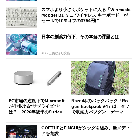
スマホより小さくポケットに入る「Winmaxle
Mobdel B1 ミニ ワイヤレス キーボード」が
セールで10％オフの3794円に
日本の創薬力低下、その本当の課題とは
AD（三菱総合研究所）
PC市場の逆風下でMicrosoft
Razer印のバックパック「Ro
が仕掛ける“サプライズ”と
gue Backpack V4」は、タフ
は？ 2026年後半のSurface
で収納力バツグン ゲーマー
新製品を予想する
じゃなくても欲しくなる
GOETHEとFINCHIがタッグを組み、新メディ
アを創設