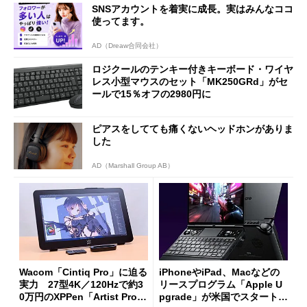
SNSアカウントを着実に成長。実はみんなココ
使ってます。
AD（Dreaw合同会社）
ロジクールのテンキー付きキーボード・ワイヤ
レス小型マウスのセット「MK250GRd」がセ
ールで15％オフの2980円に
ピアスをしてても痛くないヘッドホンがありま
した
AD（Marshall Group AB）
Wacom「Cintiq Pro」に迫る
iPhoneやiPad、Macなどの
実力 27型4K／120Hzで約3
リースプログラム「Apple U
0万円のXPPen「Artist Pro 2
pgrade」が米国でスタート／