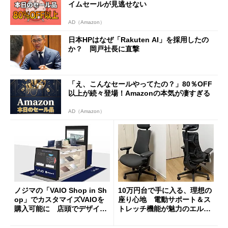
イムセールが見逃せない
AD（Amazon）
日本HPはなぜ「Rakuten AI」を採用したの
か？ 岡戸社長に直撃
「え、こんなセールやってたの？」80％OFF
以上が続々登場！Amazonの本気が凄すぎる
AD（Amazon）
ノジマの「VAIO Shop in Sh
10万円台で手に入る、理想の
op」でカスタマイズVAIOを
座り心地 電動サポート＆ス
購入可能に 店頭でデザイン
トレッチ機能が魅力のエルゴ
や質感を確認しながら購入可
ノミクスチェア「LiberNovo
能
Omni Gen」を試す