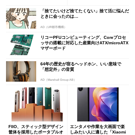
7（Gen 2）」でお絵描きして
Bluetooth LEの新規格「Blu
分かった魅力と妥協点
etooth High Data Throughp
「捨てたいけど捨てたくない」捨て活に悩んだ
ut」が明...
ときに会ったのは…
AD（UR都市機構）
リコーPFUコンピューティング、Coreプロセ
ッサの搭載に対応した産業向けATX/microATX
マザーボード
64年の歴史が宿るヘッドホン、いい意味で
「想定外」の音質
AD（Marshall Group AB）
FIIO、スティック型デザイン
エンタメや作業を大画面で楽
筐体を採用したポータブルオ
しみたい人に適した「Xiaomi