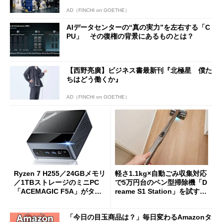
AD（FINCHI on GOETHE）
AIデータセンターの“真の実力”を左右する「C
PU」 その復権の背景にあるものとは？
【西野亮廣】ビジネス書最新刊『北極星 僕た
ちはどう働くか』
AD（FINCHI on GOETHE）
Ryzen 7 H255／24GBメモリ
軽さ1.1kg×自動ごみ収集対応
／1TBストレージのミニPC
で5万円台のペン型掃除機「D
「ACEMAGIC F5A」がタイ
reame S1 Station」を試す
ムセールで41％オフの10万69
見えた長所と短所
98円に
「今日の目玉商品は？」毎日変わるAmazonタ