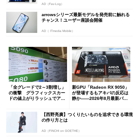
AD（Fav-Log）
arrowsシリーズ最新モデルを発売前に触れる
チャンス！ユーザー座談会開催
AD（ ITmedia Mobile）
「全グレードで2～3割増し」
新GPU「Radeon RX 9050」
の衝撃 グラフィックスカー
が登場するもアキバの反応は
ドの値上がりラッシュでアキ
静か――2026年8月最新パー
バの購入制限が深刻化
ツ事情
【西野亮廣】つくりたいものを追求できる環境
の作り方とは
AD（FINCHI on GOETHE）