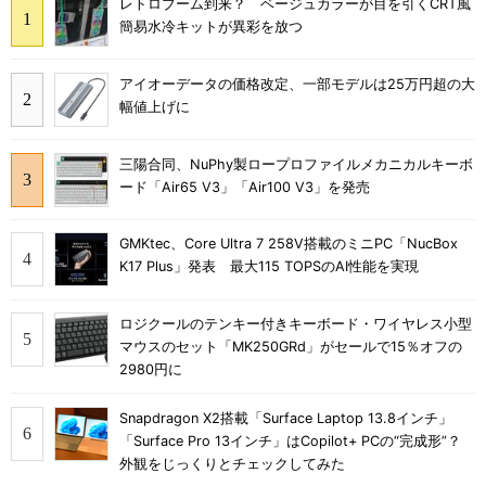
レトロブーム到来？ ベージュカラーが目を引くCRT風
簡易水冷キットが異彩を放つ
アイオーデータの価格改定、一部モデルは25万円超の大
幅値上げに
三陽合同、NuPhy製ロープロファイルメカニカルキーボ
ード「Air65 V3」「Air100 V3」を発売
GMKtec、Core Ultra 7 258V搭載のミニPC「NucBox
K17 Plus」発表 最大115 TOPSのAI性能を実現
ロジクールのテンキー付きキーボード・ワイヤレス小型
マウスのセット「MK250GRd」がセールで15％オフの
2980円に
Snapdragon X2搭載「Surface Laptop 13.8インチ」
「Surface Pro 13インチ」はCopilot+ PCの“完成形”？
外観をじっくりとチェックしてみた