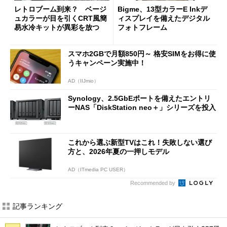
レトロブーム到来？ ベージ
Bigme、13型カラーE Inkデ
ュカラーが目を引くCRT風簡
ィスプレイを備えたデジタル
易水冷キットが異彩を放つ
フォトフレーム
スマホ2GBで月額850円～ 格安SIMをお得に使
うキャンペーン実施中！
AD（IIJmio）
Synology、2.5GbEポートを備えたエントリ
ーNAS「DiskStation neo＋」シリーズを投入
これから選ぶ新型TVはこれ！失敗しない選び
方と、2026年夏の一押しモデル
AD（ITmedia PC USER）
Recommended by
記事ランキング