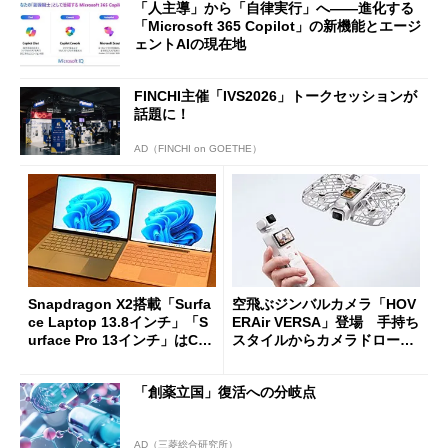
「人主導」から「自律実行」へ――進化する
「Microsoft 365 Copilot」の新機能とエージ
ェントAIの現在地
FINCHI主催「IVS2026」トークセッションが
話題に！
AD（FINCHI on GOETHE）
Snapdragon X2搭載「Surfa
空飛ぶジンバルカメラ「HOV
ce Laptop 13.8インチ」「S
ERAir VERSA」登場 手持ち
urface Pro 13インチ」はCop
スタイルからカメラドローン
ilot+ PCの“完成形”？ 外観
に合体変形
をじっくりとチェックしてみ
「創薬立国」復活への分岐点
た
AD（三菱総合研究所）