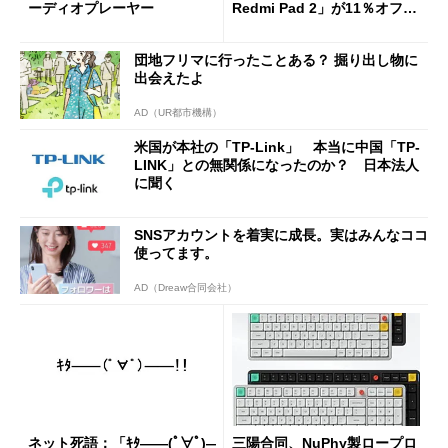
ーディオプレーヤー
Redmi Pad 2」が11％オフの
2万4980円に
団地フリマに行ったことある？ 掘り出し物に
出会えたよ
AD（UR都市機構）
米国が本社の「TP-Link」 本当に中国「TP-
LINK」との無関係になったのか？ 日本法人
に聞く
SNSアカウントを着実に成長。実はみんなココ
使ってます。
AD（Dreaw合同会社）
ネット死語：「ｷﾀ――(ﾟ∀ﾟ)―
三陽合同、NuPhy製ロープロ