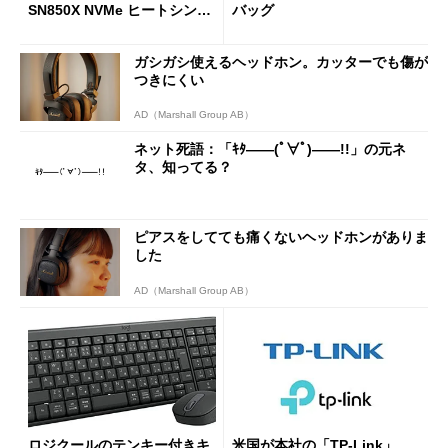
SN850X NVMe ヒートシンク
バッグ
付き」が18％オフの17万508
7円に
ガシガシ使えるヘッドホン。カッターでも傷が
つきにくい
AD（Marshall Group AB）
ネット死語：「ｷﾀ――(ﾟ∀ﾟ)――!!」の元ネ
タ、知ってる？
ピアスをしてても痛くないヘッドホンがありま
した
AD（Marshall Group AB）
ロジクールのテンキー付きキ
米国が本社の「TP-Link」