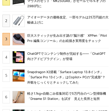
マウスのセット「MK250GRd」がセールで15％オフの
2980円に
アイオーデータの価格改定、一部モデルは25万円超の大
幅値上げに
巨大スティックが生み出す謎の“脳汁感” XPPen「Pilot
Pro 編集コンソール」のお絵描き実用度をチェック
ChatGPTでコンテンツ制作が完結する――「ChatGPT
向けアドビプラグイン」が登場
Snapdragon X2搭載「Surface Laptop 13.8インチ」
「Surface Pro 13インチ」はCopilot+ PCの“完成形”？
外観をじっくりとチェックしてみた
軽さ1.1kg×自動ごみ収集対応で5万円台のペン型掃除機
「Dreame S1 Station」を試す 見えた長所と短所