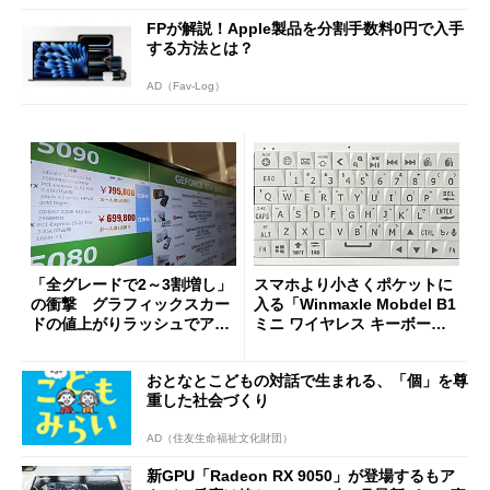
FPが解説！Apple製品を分割手数料0円で入手
する方法とは？
AD（Fav-Log）
「全グレードで2～3割増し」
スマホより小さくポケットに
の衝撃 グラフィックスカー
入る「Winmaxle Mobdel B1
ドの値上がりラッシュでアキ
ミニ ワイヤレス キーボー
バの購入制限が深刻化
ド」がセールで10％オフの37
94円に
おとなとこどもの対話で生まれる、「個」を尊
重した社会づくり
AD（住友生命福祉文化財団）
新GPU「Radeon RX 9050」が登場するもア