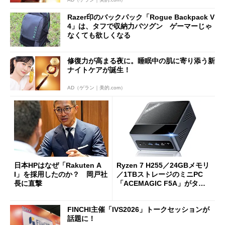
Razer印のバックパック「Rogue Backpack V
4」は、タフで収納力バツグン ゲーマーじゃ
なくても欲しくなる
修復力が高まる夜に。睡眠中の肌に寄り添う新
ナイトケアが誕生！
AD（ゲラン｜美的.com）
日本HPはなぜ「Rakuten A
Ryzen 7 H255／24GBメモリ
I」を採用したのか？ 岡戸社
／1TBストレージのミニPC
長に直撃
「ACEMAGIC F5A」がタイ
ムセールで41％オフの10万69
98円に
FINCHI主催「IVS2026」トークセッションが
話題に！