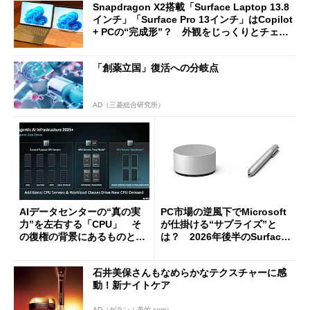
Snapdragon X2搭載「Surface Laptop 13.8
インチ」「Surface Pro 13インチ」はCopilot
+ PCの“完成形”？ 外観をじっくりとチェッ
クしてみた
「創薬立国」復活への分岐点
AD（三菱総合研究所）
AIデータセンターの“真の実
PC市場の逆風下でMicrosoft
力”を左右する「CPU」 そ
が仕掛ける“サプライズ”と
の復権の背景にあるものと
は？ 2026年後半のSurface
は？
新製品を予想する
石井美保さんもなめらかなテクスチャーに感
動！新ナイトケア
AD（ゲラン｜美的.com）