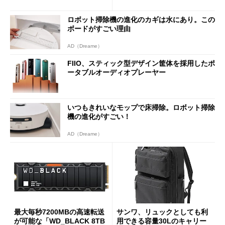
90円に
ATXマザーボード
ロボット掃除機の進化のカギは水にあり。この
ボードがすごい理由
AD（Dreame）
FIIO、スティック型デザイン筐体を採用したポ
ータブルオーディオプレーヤー
いつもきれいなモップで床掃除。ロボット掃除
機の進化がすごい！
AD（Dreame）
最大毎秒7200MBの高速転送
サンワ、リュックとしても利
が可能な「WD_BLACK 8TB
用できる容量30Lのキャリー