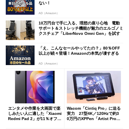
ない！
AD（Amazon）
10万円台で手に入る、理想の座り心地 電動
サポート＆ストレッチ機能が魅力のエルゴノミ
クスチェア「LiberNovo Omni Gen」を試す
「え、こんなセールやってたの？」80％OFF
以上が続々登場！Amazonの本気が凄すぎる
AD（Amazon）
エンタメや作業を大画面で楽
Wacom「Cintiq Pro」に迫る
しみたい人に適した「Xiaomi
実力 27型4K／120Hzで約3
Redmi Pad 2」が11％オフの
0万円のXPPen「Artist Pro 2
2万4980円に
7（Gen 2）」でお絵描きして
分かった魅力と妥協点