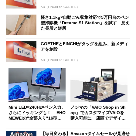
AD（FINCHI on GOETHE）
軽さ1.1kg×自動ごみ収集対応で5万円台のペン
型掃除機「Dreame S1 Station」を試す 見え
た長所と短所
GOETHEとFINCHIがタッグを組み、新メディ
アを創設
AD（FINCHI on GOETHE）
Mini LED×240Hz×ペン入力、
ノジマの「VAIO Shop in Sh
さらにドッキングも！ EHO
op」でカスタマイズVAIOを
MEWEIの"全部入り"16型モ
購入可能に 店頭でデザイン
バイルディスプレイ「TM-16
や質感を確認しながら購入可
0PW」徹底レビュー
能
【毎日変わる】Amazonタイムセールが見逃せ