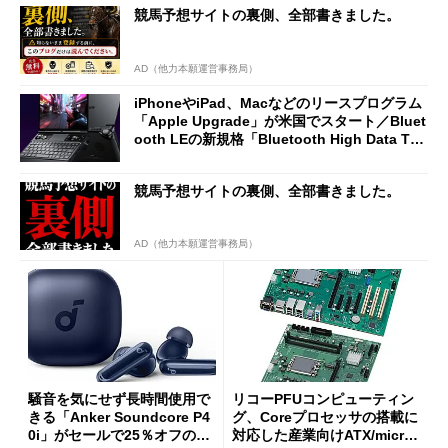
競馬予想サイトの裏側、全部書きました。
AD（他力本願運営事務局）
iPhoneやiPad、Macなどのリースプログラム
「Apple Upgrade」が米国でスタート／Bluet
ooth LEの新規格「Bluetooth High Data Thr
oughput」が明...
競馬予想サイトの裏側、全部書きました。
AD（他力本願運営事務局）
騒音を気にせず長時間使用で
リコーPFUコンピューティン
きる「Anker Soundcore P4
グ、Coreプロセッサの搭載に
0i」がセールで25％オフの59
対応した産業向けATX/micro