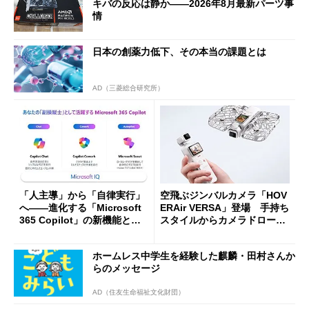
キバの反応は静か――2026年8月最新パーツ事
情
日本の創薬力低下、その本当の課題とは
AD（三菱総合研究所）
「人主導」から「自律実行」
空飛ぶジンバルカメラ「HOV
へ――進化する「Microsoft
ERAir VERSA」登場 手持ち
365 Copilot」の新機能とエ
スタイルからカメラドローン
ージェントAIの現在地
に合体変形
ホームレス中学生を経験した麒麟・田村さんか
らのメッセージ
AD（住友生命福祉文化財団）