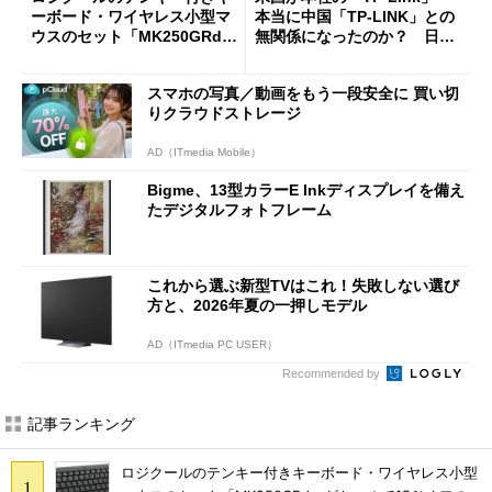
ーボード・ワイヤレス小型マ
本当に中国「TP-LINK」との
ウスのセット「MK250GRd」
無関係になったのか？ 日本
がセールで15％オフの2980円
法人に聞く
に
スマホの写真／動画をもう一段安全に 買い切
りクラウドストレージ
AD（ITmedia Mobile）
Bigme、13型カラーE Inkディスプレイを備え
たデジタルフォトフレーム
これから選ぶ新型TVはこれ！失敗しない選び
方と、2026年夏の一押しモデル
AD（ITmedia PC USER）
Recommended by
記事ランキング
ロジクールのテンキー付きキーボード・ワイヤレス小型