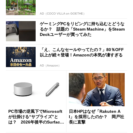
AD（COCO VILLA on GOETHE）
ゲーミングPCをリビングに持ち込むとどうな
るか？ 話題の「Steam Machine」をSteam
Deckユーザーが買ってみた
「え、こんなセールやってたの？」80％OFF
以上が続々登場！Amazonの本気が凄すぎる
AD（Amazon）
PC市場の逆風下でMicrosoft
日本HPはなぜ「Rakuten A
が仕掛ける“サプライズ”と
I」を採用したのか？ 岡戸社
は？ 2026年後半のSurface
長に直撃
新製品を予想する