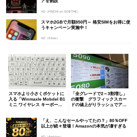
アを創設
AD（FINCHI on GOETHE）
スマホ2GBで月額850円～ 格安SIMをお得に使
うキャンペーン実施中！
AD（IIJmio）
スマホより小さくポケットに
「全グレードで2～3割増し」
入る「Winmaxle Mobdel B1
の衝撃 グラフィックスカー
ミニ ワイヤレス キーボー
ドの値上がりラッシュでアキ
ド」がセールで10％オフの37
バの購入制限が深刻化
94円に
「え、こんなセールやってたの？」80％OFF
以上が続々登場！Amazonの本気が凄すぎる
AD（Amazon）