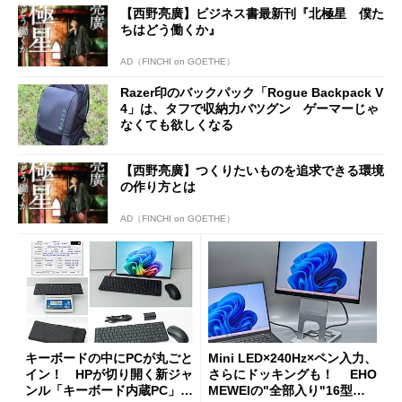
【西野亮廣】ビジネス書最新刊『北極星 僕た
ちはどう働くか』
AD（FINCHI on GOETHE）
Razer印のバックパック「Rogue Backpack V
4」は、タフで収納力バツグン ゲーマーじゃ
なくても欲しくなる
【西野亮廣】つくりたいものを追求できる環境
の作り方とは
AD（FINCHI on GOETHE）
キーボードの中にPCが丸ごと
Mini LED×240Hz×ペン入力、
イン！ HPが切り開く新ジャ
さらにドッキングも！ EHO
ンル「キーボード内蔵PC」の
MEWEIの"全部入り"16型モ