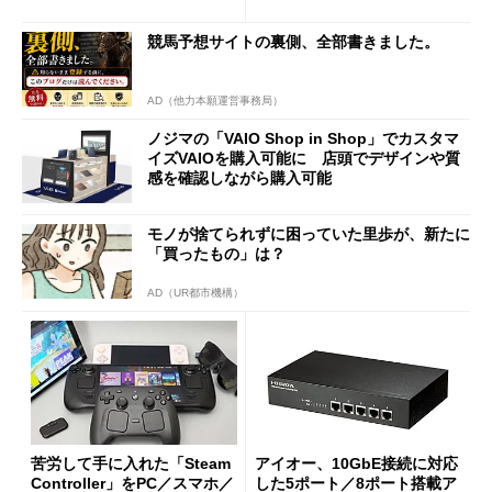
使い勝手を徹底検証
バイルディスプレイ「TM-16
0PW」徹底レビュー
競馬予想サイトの裏側、全部書きました。
AD（他力本願運営事務局）
ノジマの「VAIO Shop in Shop」でカスタマ
イズVAIOを購入可能に 店頭でデザインや質
感を確認しながら購入可能
モノが捨てられずに困っていた里歩が、新たに
「買ったもの」は？
AD（UR都市機構）
苦労して手に入れた「Steam
アイオー、10GbE接続に対応
Controller」をPC／スマホ／
した5ポート／8ポート搭載ア