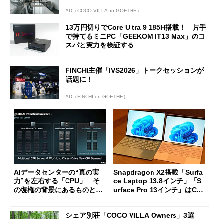
AD（COCO VILLA on GOETHE）
13万円切りでCore Ultra 9 185H搭載！ 片手
で持てるミニPC「GEEKOM IT13 Max」のコ
スパと実力を検証する
FINCHI主催「IVS2026」トークセッションが
話題に！
AD（FINCHI on GOETHE）
AIデータセンターの“真の実
Snapdragon X2搭載「Surfa
力”を左右する「CPU」 そ
ce Laptop 13.8インチ」「S
の復権の背景にあるものと
urface Pro 13インチ」はCop
は？
ilot+ PCの“完成形”？ 外観
をじっくりとチェックしてみ
シェア別荘「COCO VILLA Owners」3選
た