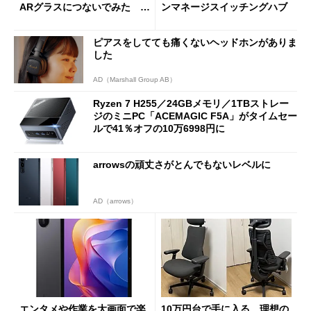
ARグラスにつないでみた ゲ
ンマネージスイッチングハブ
ーム体験や実用性は？
ピアスをしてても痛くないヘッドホンがありま
した
AD（Marshall Group AB）
Ryzen 7 H255／24GBメモリ／1TBストレー
ジのミニPC「ACEMAGIC F5A」がタイムセー
ルで41％オフの10万6998円に
arrowsの頑丈さがとんでもないレベルに
AD（arrows）
エンタメや作業を大画面で楽
10万円台で手に入る、理想の