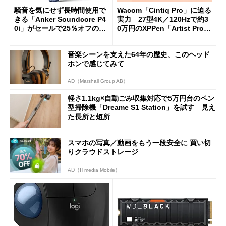
騒音を気にせず長時間使用で
Wacom「Cintiq Pro」に迫る
きる「Anker Soundcore P4
実力 27型4K／120Hzで約3
0i」がセールで25％オフの59
0万円のXPPen「Artist Pro 2
90円に
7（Gen 2）」でお絵描きして
分かった魅力と妥協点
音楽シーンを支えた64年の歴史、このヘッド
ホンで感じてみて
AD（Marshall Group AB）
軽さ1.1kg×自動ごみ収集対応で5万円台のペン
型掃除機「Dreame S1 Station」を試す 見え
た長所と短所
スマホの写真／動画をもう一段安全に 買い切
りクラウドストレージ
AD（ITmedia Mobile）