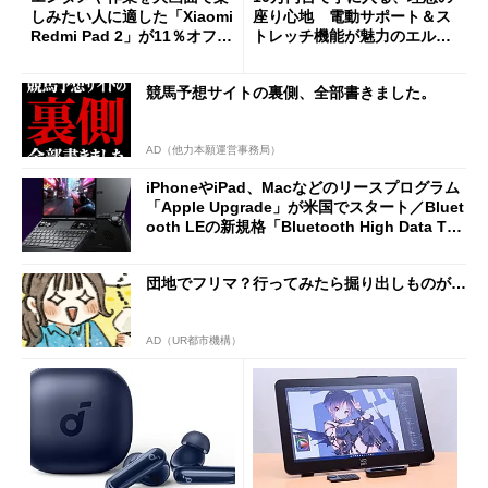
しみたい人に適した「Xiaomi
座り心地 電動サポート＆ス
Redmi Pad 2」が11％オフの
トレッチ機能が魅力のエルゴ
2万4980円に
ノミクスチェア「LiberNovo
Omni Gen」を試す
競馬予想サイトの裏側、全部書きました。
AD（他力本願運営事務局）
iPhoneやiPad、Macなどのリースプログラム
「Apple Upgrade」が米国でスタート／Bluet
ooth LEの新規格「Bluetooth High Data Thr
oughput」が明...
団地でフリマ？行ってみたら掘り出しものが…
AD（UR都市機構）