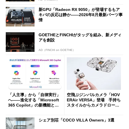
新GPU「Radeon RX 9050」が登場するもア
キバの反応は静か――2026年8月最新パーツ事
情
GOETHEとFINCHIがタッグを組み、新メディ
アを創設
AD（FINCHI on GOETHE）
「人主導」から「自律実行」
空飛ぶジンバルカメラ「HOV
へ――進化する「Microsoft
ERAir VERSA」登場 手持ち
365 Copilot」の新機能とエ
スタイルからカメラドローン
ージェントAIの現在地
に合体変形
シェア別荘「COCO VILLA Owners」3選