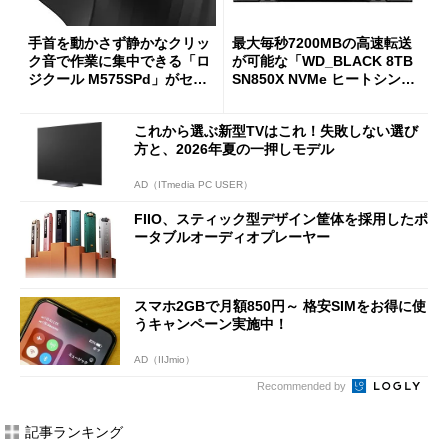
手首を動かさず静かなクリッ
最大毎秒7200MBの高速転送
ク音で作業に集中できる「ロ
が可能な「WD_BLACK 8TB
ジクール M575SPd」がセー
SN850X NVMe ヒートシンク
ルで33％オフの5280円に
付き」が18％オフの17万508
7円に
これから選ぶ新型TVはこれ！失敗しない選び
方と、2026年夏の一押しモデル
AD（ITmedia PC USER）
FIIO、スティック型デザイン筐体を採用したポ
ータブルオーディオプレーヤー
スマホ2GBで月額850円～ 格安SIMをお得に使
うキャンペーン実施中！
AD（IIJmio）
Recommended by
記事ランキング