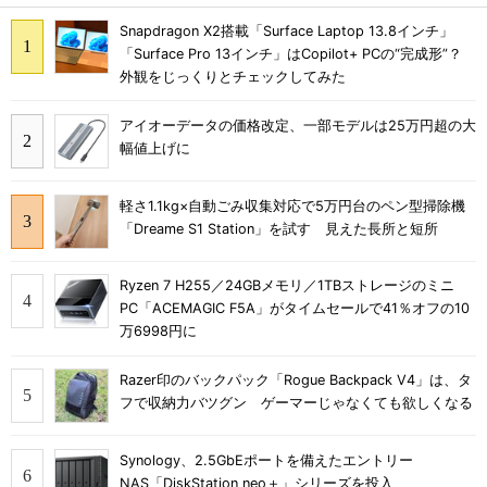
Snapdragon X2搭載「Surface Laptop 13.8インチ」
「Surface Pro 13インチ」はCopilot+ PCの“完成形”？
外観をじっくりとチェックしてみた
アイオーデータの価格改定、一部モデルは25万円超の大
幅値上げに
軽さ1.1kg×自動ごみ収集対応で5万円台のペン型掃除機
「Dreame S1 Station」を試す 見えた長所と短所
Ryzen 7 H255／24GBメモリ／1TBストレージのミニ
PC「ACEMAGIC F5A」がタイムセールで41％オフの10
万6998円に
Razer印のバックパック「Rogue Backpack V4」は、タ
フで収納力バツグン ゲーマーじゃなくても欲しくなる
Synology、2.5GbEポートを備えたエントリー
NAS「DiskStation neo＋」シリーズを投入