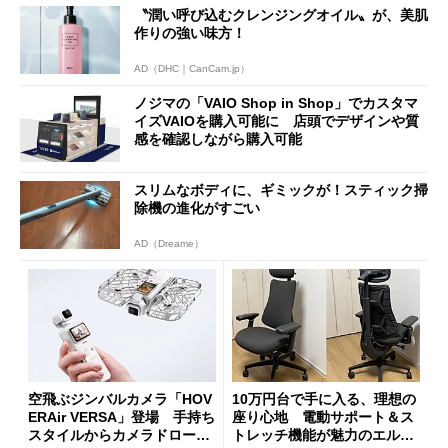
〝潤い呼び込むクレンジングオイル〟が、美肌
作りの強い味方！
AD（DHC｜CanCam.jp）
ノジマの「VAIO Shop in Shop」でカスタマ
イズVAIOを購入可能に 店頭でデザインや質
感を確認しながら購入可能
スリムなボディに、ギミックが！スティック掃
除機の進化がすごい
AD（Dreame）
空飛ぶジンバルカメラ「HOV
10万円台で手に入る、理想の
ERAir VERSA」登場 手持ち
座り心地 電動サポート＆ス
スタイルからカメラドローン
トレッチ機能が魅力のエルゴ