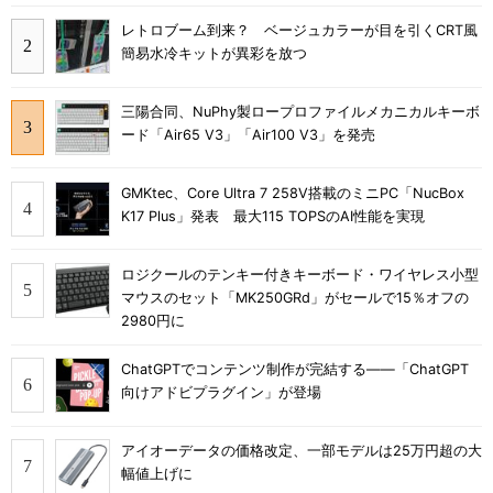
レトロブーム到来？ ベージュカラーが目を引くCRT風
簡易水冷キットが異彩を放つ
三陽合同、NuPhy製ロープロファイルメカニカルキーボ
ード「Air65 V3」「Air100 V3」を発売
GMKtec、Core Ultra 7 258V搭載のミニPC「NucBox
K17 Plus」発表 最大115 TOPSのAI性能を実現
ロジクールのテンキー付きキーボード・ワイヤレス小型
マウスのセット「MK250GRd」がセールで15％オフの
2980円に
ChatGPTでコンテンツ制作が完結する――「ChatGPT
向けアドビプラグイン」が登場
アイオーデータの価格改定、一部モデルは25万円超の大
幅値上げに