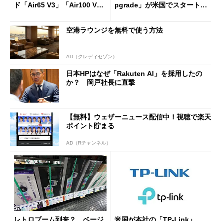
ド「Air65 V3」「Air100 V
pgrade」が米国でスタート／
3」を発売
Bluetooth LEの新規格「Blu
etooth High Data Throughp
空港ラウンジを無料で使う方法
ut」が明...
AD（クレディセゾン）
日本HPはなぜ「Rakuten AI」を採用したの
か？ 岡戸社長に直撃
【無料】ウェザーニュース配信中！視聴で楽天
ポイント貯まる
AD（Rチャンネル）
レトロブーム到来？ ベージ
米国が本社の「TP-Link」