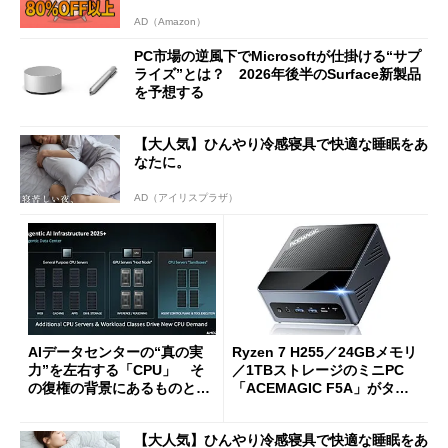
AD（Amazon）
PC市場の逆風下でMicrosoftが仕掛ける“サプ
ライズ”とは？ 2026年後半のSurface新製品
を予想する
【大人気】ひんやり冷感寝具で快適な睡眠をあ
なたに。
AD（アイリスプラザ）
AIデータセンターの“真の実
Ryzen 7 H255／24GBメモリ
力”を左右する「CPU」 そ
／1TBストレージのミニPC
の復権の背景にあるものと
「ACEMAGIC F5A」がタイ
は？
ムセールで41％オフの10万69
98円に
【大人気】ひんやり冷感寝具で快適な睡眠をあ