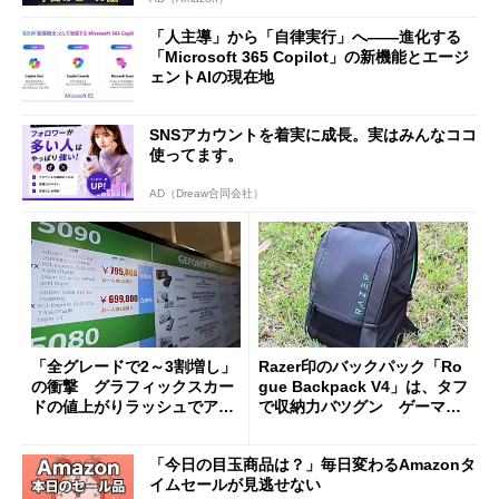
「人主導」から「自律実行」へ――進化する
「Microsoft 365 Copilot」の新機能とエージ
ェントAIの現在地
SNSアカウントを着実に成長。実はみんなココ
使ってます。
AD（Dreaw合同会社）
「全グレードで2～3割増し」
Razer印のバックパック「Ro
の衝撃 グラフィックスカー
gue Backpack V4」は、タフ
ドの値上がりラッシュでアキ
で収納力バツグン ゲーマー
バの購入制限が深刻化
じゃなくても欲しくなる
「今日の目玉商品は？」毎日変わるAmazonタ
イムセールが見逃せない