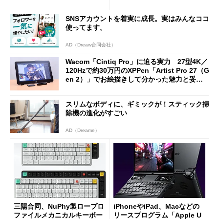
に合体変形
ノミクスチェア「LiberNovo
Omni Gen」を試す
SNSアカウントを着実に成長。実はみんなココ
使ってます。
AD（Dreaw合同会社）
Wacom「Cintiq Pro」に迫る実力 27型4K／
120Hzで約30万円のXPPen「Artist Pro 27（G
en 2）」でお絵描きして分かった魅力と妥協
点
スリムなボディに、ギミックが！スティック掃
除機の進化がすごい
AD（Dreame）
三陽合同、NuPhy製ロープロ
iPhoneやiPad、Macなどの
ファイルメカニカルキーボー
リースプログラム「Apple U