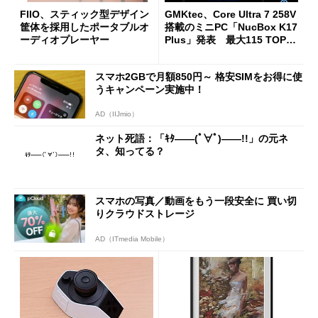
FIIO、スティック型デザイン
GMKtec、Core Ultra 7 258V
筐体を採用したポータブルオ
搭載のミニPC「NucBox K17
ーディオプレーヤー
Plus」発表 最大115 TOPS
のAI性能を実現
スマホ2GBで月額850円～ 格安SIMをお得に使
うキャンペーン実施中！
AD（IIJmio）
ネット死語：「ｷﾀ――(ﾟ∀ﾟ)――!!」の元ネ
タ、知ってる？
スマホの写真／動画をもう一段安全に 買い切
りクラウドストレージ
AD（ITmedia Mobile）