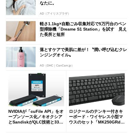
なたに。
AD（アイリスプラザ）
軽さ1.1kg×自動ごみ収集対応で5万円台のペン
型掃除機「Dreame S1 Station」を試す 見え
た長所と短所
落とすケアで美肌に差が！〝潤い呼び込むクレ
ンジングオイル〟
AD（DHC｜CanCam.jp）
NVIDIAが「cuFile API」をオ
ロジクールのテンキー付きキ
ープンソース化／キオクシア
ーボード・ワイヤレス小型マ
とSandiskがQLC技術と332
ウスのセット「MK250GRd」
積層を用いた第10世代3Dフラ
がセールで15％オフの2980円
ッシュメモリを開発
に