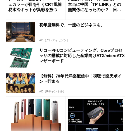
ュカラーが目を引くCRT風簡
本当に中国「TP-LINK」との
易水冷キットが異彩を放つ
無関係になったのか？ 日本
法人に聞く
初年度無料で、一流のビジネスを。
AD（クレディセゾン）
リコーPFUコンピューティング、Coreプロセ
ッサの搭載に対応した産業向けATX/microATX
マザーボード
【無料】70年代洋楽配信中！視聴で楽天ポイ
ント貯まる
AD（Rチャンネル）