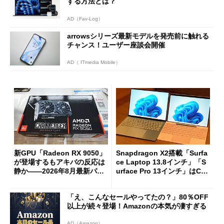
する方法とは？
AD（Fav-Log）
arrowsシリーズ最新モデルを発売前に触れる
チャンス！ユーザー座談会開催
AD（ ITmedia Mobile）
新GPU「Radeon RX 9050」
Snapdragon X2搭載「Surfa
が登場するもアキバの反応は
ce Laptop 13.8インチ」「S
静か――2026年8月最新パー
urface Pro 13インチ」はCop
ツ事情
ilot+ PCの“完成形”？ 外観
をじっくりとチェックしてみ
「え、こんなセールやってたの？」80％OFF
た
以上が続々登場！Amazonの本気が凄すぎる
AD（Amazon）