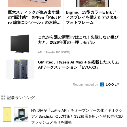
巨大スティックが生み出す謎
Bigme、13型カラーE Inkデ
の“脳汁感” XPPen「Pilot P
ィスプレイを備えたデジタル
ro 編集コンソール」のお絵描
フォトフレーム
き実用度をチェック
これから選ぶ新型TVはこれ！失敗しない選び
方と、2026年夏の一押しモデル
AD（ITmedia PC USER）
GMKtec、Ryzen AI Max＋を搭載したスリム
AIワークステーション「EVO-X3」
Recommended by
記事ランキング
NVIDIAが「cuFile API」をオープンソース化／キオクシ
アとSandiskがQLC技術と332積層を用いた第10世代3D
フラッシュメモリを開発