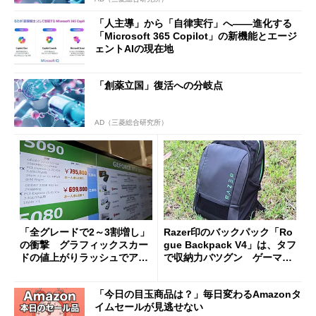
「人主導」から「自律実行」へ――進化する
「Microsoft 365 Copilot」の新機能とエージ
ェントAIの現在地
「創薬立国」復活への分岐点
AD（三菱総合研究所）
「全グレードで2～3割増し」
Razer印のバックパック「Ro
の衝撃 グラフィックスカー
gue Backpack V4」は、タフ
ドの値上がりラッシュでアキ
で収納力バツグン ゲーマー
バの購入制限が深刻化
じゃなくても欲しくなる
「今日の目玉商品は？」毎日変わるAmazonタ
イムセールが見逃せない