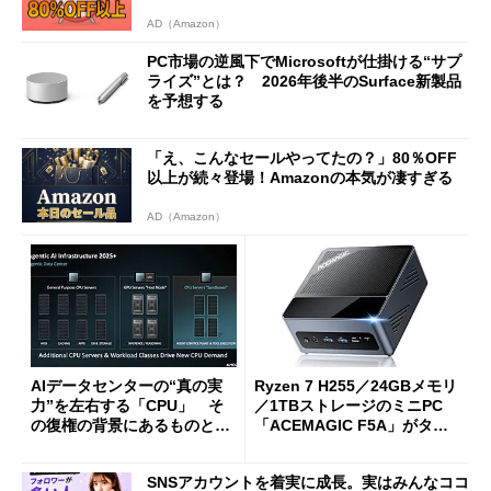
AD（Amazon）
PC市場の逆風下でMicrosoftが仕掛ける“サプ
ライズ”とは？ 2026年後半のSurface新製品
を予想する
「え、こんなセールやってたの？」80％OFF
以上が続々登場！Amazonの本気が凄すぎる
AD（Amazon）
AIデータセンターの“真の実
Ryzen 7 H255／24GBメモリ
力”を左右する「CPU」 そ
／1TBストレージのミニPC
の復権の背景にあるものと
「ACEMAGIC F5A」がタイ
は？
ムセールで41％オフの10万69
98円に
SNSアカウントを着実に成長。実はみんなココ