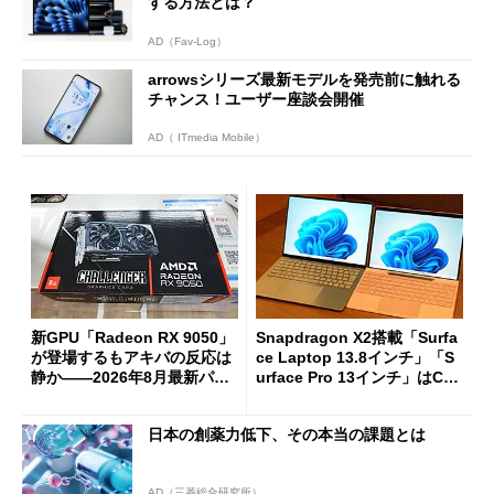
する方法とは？
AD（Fav-Log）
arrowsシリーズ最新モデルを発売前に触れる
チャンス！ユーザー座談会開催
AD（ ITmedia Mobile）
新GPU「Radeon RX 9050」
Snapdragon X2搭載「Surfa
が登場するもアキバの反応は
ce Laptop 13.8インチ」「S
静か――2026年8月最新パー
urface Pro 13インチ」はCop
ツ事情
ilot+ PCの“完成形”？ 外観
をじっくりとチェックしてみ
日本の創薬力低下、その本当の課題とは
た
AD（三菱総合研究所）