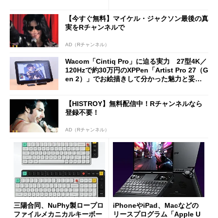
に合体変形
ノミクスチェア「LiberNovo
Omni Gen」を試す
【今すぐ無料】マイケル・ジャクソン最後の真
実をRチャンネルで
AD（Rチャンネル）
Wacom「Cintiq Pro」に迫る実力 27型4K／
120Hzで約30万円のXPPen「Artist Pro 27（G
en 2）」でお絵描きして分かった魅力と妥協
点
【HISTROY】無料配信中！Rチャンネルなら
登録不要！
AD（Rチャンネル）
三陽合同、NuPhy製ロープロ
iPhoneやiPad、Macなどの
ファイルメカニカルキーボー
リースプログラム「Apple U