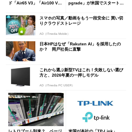
ド「Air65 V3」「Air100 V
pgrade」が米国でスタート／
3」を発売
Bluetooth LEの新規格「Blu
etooth High Data Throughp
スマホの写真／動画をもう一段安全に 買い切
ut」が明...
りクラウドストレージ
AD（ITmedia Mobile）
日本HPはなぜ「Rakuten AI」を採用したの
か？ 岡戸社長に直撃
これから選ぶ新型TVはこれ！失敗しない選び
方と、2026年夏の一押しモデル
AD（ITmedia PC USER）
レトロブーム到来？ ベージ
米国が本社の「TP-Link」