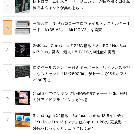
レトロブーム到来？ ベージュカラーが目を引くCRT風
簡易水冷キットが異彩を放つ
三陽合同、NuPhy製ロープロファイルメカニカルキーボ
ード「Air65 V3」「Air100 V3」を発売
GMKtec、Core Ultra 7 258V搭載のミニPC「NucBox
K17 Plus」発表 最大115 TOPSのAI性能を実現
ロジクールのテンキー付きキーボード・ワイヤレス小型
マウスのセット「MK250GRd」がセールで15％オフの
2980円に
ChatGPTでコンテンツ制作が完結する――「ChatGPT
向けアドビプラグイン」が登場
Snapdragon X2搭載「Surface Laptop 13.8インチ」
「Surface Pro 13インチ」はCopilot+ PCの“完成形”？
外観をじっくりとチェックしてみた