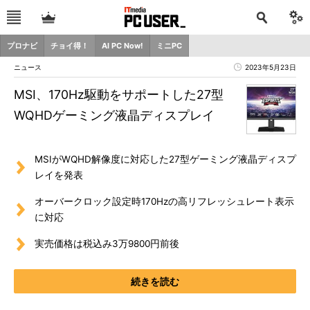
プロナビ
チョイ得！
AI PC Now!
ミニPC
ニュース
2023年5月23日
MSI、170Hz駆動をサポートした27型
WQHDゲーミング液晶ディスプレイ
MSIがWQHD解像度に対応した27型ゲーミング液晶ディスプ
レイを発表
オーバークロック設定時170Hzの高リフレッシュレート表示
に対応
実売価格は税込み3万9800円前後
続きを読む