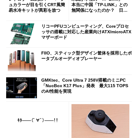
ュカラーが目を引くCRT風簡
本当に中国「TP-LINK」との
易水冷キットが異彩を放つ
無関係になったのか？ 日本
法人に聞く
リコーPFUコンピューティング、Coreプロセ
ッサの搭載に対応した産業向けATX/microATX
マザーボード
FIIO、スティック型デザイン筐体を採用したポ
ータブルオーディオプレーヤー
GMKtec、Core Ultra 7 258V搭載のミニPC
「NucBox K17 Plus」発表 最大115 TOPS
のAI性能を実現