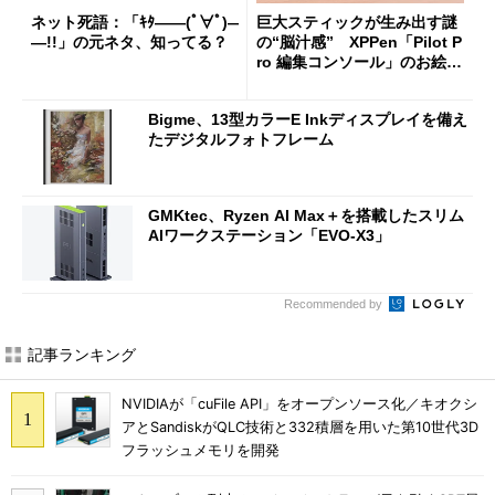
ネット死語：「ｷﾀ――(ﾟ∀ﾟ)―
巨大スティックが生み出す謎
―!!」の元ネタ、知ってる？
の“脳汁感” XPPen「Pilot P
ro 編集コンソール」のお絵描
き実用度をチェック
Bigme、13型カラーE Inkディスプレイを備え
たデジタルフォトフレーム
GMKtec、Ryzen AI Max＋を搭載したスリム
AIワークステーション「EVO-X3」
Recommended by
記事ランキング
NVIDIAが「cuFile API」をオープンソース化／キオクシ
アとSandiskがQLC技術と332積層を用いた第10世代3D
フラッシュメモリを開発