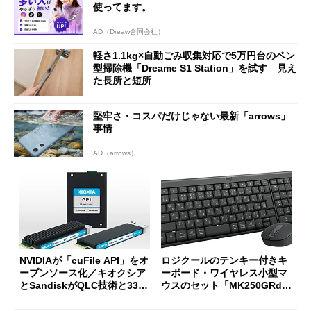
使ってます。
AD（Dreaw合同会社）
軽さ1.1kg×自動ごみ収集対応で5万円台のペン
型掃除機「Dreame S1 Station」を試す 見え
た長所と短所
堅牢さ・コスパだけじゃない最新「arrows」
事情
AD（arrows）
NVIDIAが「cuFile API」をオ
ロジクールのテンキー付きキ
ープンソース化／キオクシア
ーボード・ワイヤレス小型マ
とSandiskがQLC技術と332
ウスのセット「MK250GRd」
積層を用いた第10世代3Dフラ
がセールで15％オフの2980円
ッシュメモリを開発
に