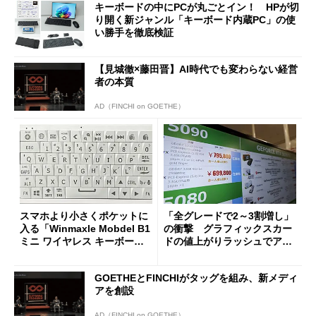
キーボードの中にPCが丸ごとイン！ HPが切
り開く新ジャンル「キーボード内蔵PC」の使
い勝手を徹底検証
【見城徹×藤田晋】AI時代でも変わらない経営
者の本質
AD（FINCHI on GOETHE）
スマホより小さくポケットに
「全グレードで2～3割増し」
入る「Winmaxle Mobdel B1
の衝撃 グラフィックスカー
ミニ ワイヤレス キーボー
ドの値上がりラッシュでアキ
ド」がセールで10％オフの37
バの購入制限が深刻化
94円に
GOETHEとFINCHIがタッグを組み、新メディ
アを創設
AD（FINCHI on GOETHE）