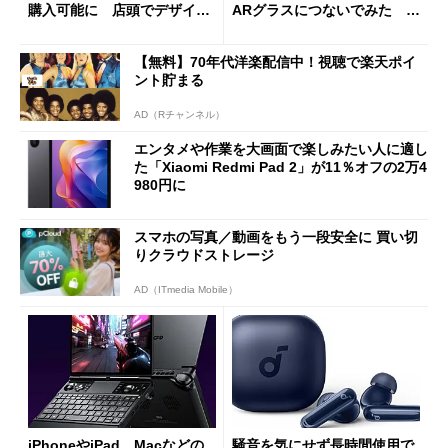
購入可能に 店頭でデザイン
ARグラスにつないでみた ゲ
や質感を確認しながら購入可
ーム体験や実用性は？
能
【無料】70年代洋楽配信中！視聴で楽天ポイ
ント貯まる
AD（Rチャンネル）
エンタメや作業を大画面で楽しみたい人に適し
た「Xiaomi Redmi Pad 2」が11％オフの2万4
980円に
スマホの写真／動画をもう一段安全に 買い切
りクラウドストレージ
AD（ITmedia Mobile）
iPhoneやiPad、Macなどの
騒音を気にせず長時間使用で