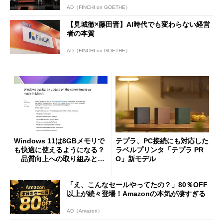
AD（FINCHI on GOETHE）
【見城徹×藤田晋】AI時代でも変わらない経営
者の本質
AD（FINCHI on GOETHE）
Windows 11は8GBメモリで
テプラ、PC接続にも対応した
も快適に使えるようになる？
ラベルプリンタ「テプラ PR
品質向上への取り組みと
O」新モデル
「26H2」に向けた中間報告
「え、こんなセールやってたの？」80％OFF
以上が続々登場！Amazonの本気が凄すぎる
AD（Amazon）