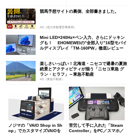
新製品を予想する
競馬予想サイトの裏側、全部書きました。
AD（他力本願運営事務局）
Mini LED×240Hz×ペン入力、さらにドッキン
グも！ EHOMEWEIの"全部入り"16型モバイ
ルディスプレイ「TM-160PW」徹底レビュー
楽しさいっぱい！北海道・ニセコで避暑の夏旅
絶景とアクティビティが揃う「ニセコ東急 グ
ラン・ヒラフ」～東急不動産
AD（東急不動産）
ノジマの「VAIO Shop in Sh
苦労して手に入れた「Steam
op」でカスタマイズVAIOを
Controller」をPC／スマホ／