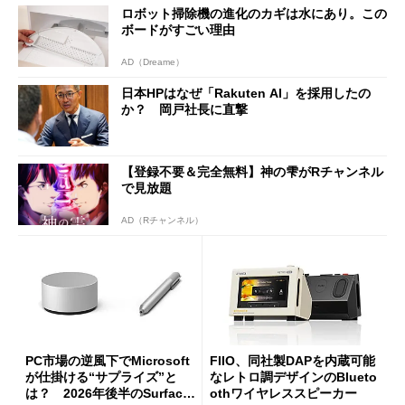
ロボット掃除機の進化のカギは水にあり。この
ボードがすごい理由
AD（Dreame）
日本HPはなぜ「Rakuten AI」を採用したの
か？ 岡戸社長に直撃
【登録不要＆完全無料】神の雫がRチャンネル
で見放題
AD（Rチャンネル）
PC市場の逆風下でMicrosoft
FIIO、同社製DAPを内蔵可能
が仕掛ける“サプライズ”と
なレトロ調デザインのBlueto
は？ 2026年後半のSurface
othワイヤレススピーカー