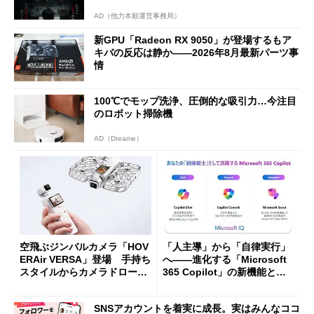
AD（他力本願運営事務局）
新GPU「Radeon RX 9050」が登場するもア
キバの反応は静か――2026年8月最新パーツ事
情
100℃でモップ洗浄、圧倒的な吸引力…今注目
のロボット掃除機
AD（Dreame）
空飛ぶジンバルカメラ「HOV
「人主導」から「自律実行」
ERAir VERSA」登場 手持ち
へ――進化する「Microsoft
スタイルからカメラドローン
365 Copilot」の新機能とエ
に合体変形
ージェントAIの現在地
SNSアカウントを着実に成長。実はみんなココ