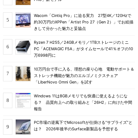
Wacom「Cintiq Pro」に迫る実力 27型4K／120Hzで
約30万円のXPPen「Artist Pro 27（Gen 2）」でお絵描
きして分かった魅力と妥協点
Ryzen 7 H255／24GBメモリ／1TBストレージのミニ
PC「ACEMAGIC F5A」がタイムセールで41％オフの10
万6998円に
10万円台で手に入る、理想の座り心地 電動サポート＆
ストレッチ機能が魅力のエルゴノミクスチェア
「LiberNovo Omni Gen」を試す
Windows 11は8GBメモリでも快適に使えるようにな
る？ 品質向上への取り組みと「26H2」に向けた中間
報告
PC市場の逆風下でMicrosoftが仕掛ける“サプライズ”と
は？ 2026年後半のSurface新製品を予想する