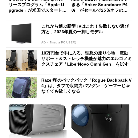
リースプログラム「Apple U
きる「Anker Soundcore P4
pgrade」が米国でスタート／
0i」がセールで25％オフの59
Bluetooth LEの新規格「Blu
90円に
etooth High Data Throughp
これから選ぶ新型TVはこれ！失敗しない選び
ut」が明...
方と、2026年夏の一押しモデル
AD（ITmedia PC USER）
10万円台で手に入る、理想の座り心地 電動
サポート＆ストレッチ機能が魅力のエルゴノミ
クスチェア「LiberNovo Omni Gen」を試す
Razer印のバックパック「Rogue Backpack V
4」は、タフで収納力バツグン ゲーマーじゃ
なくても欲しくなる