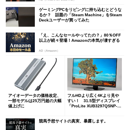
ゲーミングPCをリビングに持ち込むとどうな
るか？ 話題の「Steam Machine」をSteam
Deckユーザーが買ってみた
「え、こんなセールやってたの？」80％OFF
以上が続々登場！Amazonの本気が凄すぎる
AD（Amazon）
アイオーデータの価格改定、
フルHDより広く4Kより見や
一部モデルは25万円超の大幅
すい！ 31.5型ディスプレイ
値上げに
「ProLite XUB3297QSNP-B
1J」がテレワークにピッタリ
な理由
競馬予想サイトの真実、暴露します。