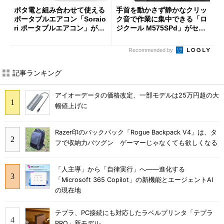
ポタ電と組み合わせて使える
手首を動かさず静かなクリッ
ポータブルエアコン「Soraio
ク音で作業に集中できる「ロ
ri ポータブルエアコン」がセ
ジクール M575SPd」がセー
ールで16％オフの2万9980円
ルで33％オフの5280円に
に
Recommended by
記事ランキング
アイオーデータの価格改定、一部モデルは25万円超の大
幅値上げに
Razer印のバックパック「Rogue Backpack V4」は、タ
フで収納力バツグン ゲーマーじゃなくても欲しくなる
「人主導」から「自律実行」へ――進化する
「Microsoft 365 Copilot」の新機能とエージェントAI
の現在地
テプラ、PC接続にも対応したラベルプリンタ「テプラ
PRO」新モデル