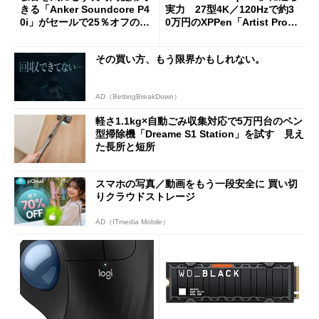
きる「Anker Soundcore P4
実力 27型4K／120Hzで約3
0i」がセールで25％オフの59
0万円のXPPen「Artist Pro 2
90円に
7（Gen 2）」でお絵描きして
分かった魅力と妥協点
その買い方、もう限界かもしれない。
AD（BettingBreakDown）
軽さ1.1kg×自動ごみ収集対応で5万円台のペン
型掃除機「Dreame S1 Station」を試す 見え
た長所と短所
スマホの写真／動画をもう一段安全に 買い切
りクラウドストレージ
AD（ITmedia Mobile）