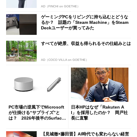
AD（FINCHI on GOETHE）
ゲーミングPCをリビングに持ち込むとどうな
るか？ 話題の「Steam Machine」をSteam
Deckユーザーが買ってみた
すべてが絶景、収益も得られるその仕組みとは
AD（COCO VILLA on GOETHE）
PC市場の逆風下でMicrosoft
日本HPはなぜ「Rakuten A
が仕掛ける“サプライズ”と
I」を採用したのか？ 岡戸社
は？ 2026年後半のSurface
長に直撃
新製品を予想する
【見城徹×藤田晋】AI時代でも変わらない経営