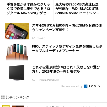
手首を動かさず静かなクリッ
最大毎秒7200MBの高速転送
ク音で作業に集中できる「ロ
が可能な「WD_BLACK 8TB
ジクール M575SPd」がセー
SN850X NVMe ヒートシンク
ルで33％オフの5280円に
付き」が18％オフの17万508
7円に
スマホ2GBで月額850円～ 格安SIMをお得に使
うキャンペーン実施中！
AD（IIJmio）
FIIO、スティック型デザイン筐体を採用したポ
ータブルオーディオプレーヤー
これから選ぶ新型TVはこれ！失敗しない選び
方と、2026年夏の一押しモデル
AD（ITmedia PC USER）
Recommended by
記事ランキング