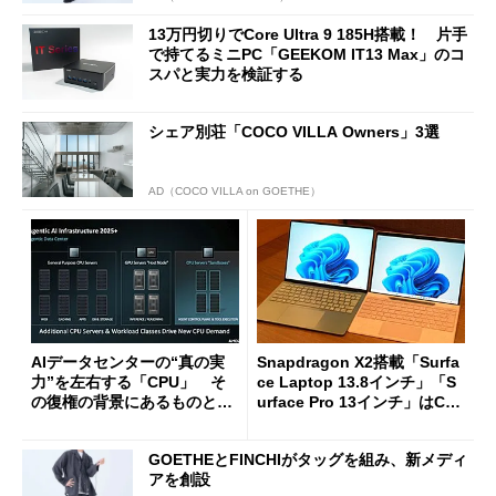
13万円切りでCore Ultra 9 185H搭載！ 片手
で持てるミニPC「GEEKOM IT13 Max」のコ
スパと実力を検証する
シェア別荘「COCO VILLA Owners」3選
AD（COCO VILLA on GOETHE）
AIデータセンターの“真の実
Snapdragon X2搭載「Surfa
力”を左右する「CPU」 そ
ce Laptop 13.8インチ」「S
の復権の背景にあるものと
urface Pro 13インチ」はCop
は？
ilot+ PCの“完成形”？ 外観
をじっくりとチェックしてみ
GOETHEとFINCHIがタッグを組み、新メディ
た
アを創設