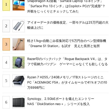
Snapdragon X2搭載「Surface Laptop 13.8インチ」
「Surface Pro 13インチ」はCopilot+ PCの“完成形”？
外観をじっくりとチェックしてみた
アイオーデータの価格改定、一部モデルは25万円超の大
幅値上げに
軽さ1.1kg×自動ごみ収集対応で5万円台のペン型掃除機
「Dreame S1 Station」を試す 見えた長所と短所
Razer印のバックパック「Rogue Backpack V4」は、タ
フで収納力バツグン ゲーマーじゃなくても欲しくなる
Ryzen 7 H255／24GBメモリ／1TBストレージのミニ
PC「ACEMAGIC F5A」がタイムセールで41％オフの10
万6998円に
Synology、2.5GbEポートを備えたエントリー
NAS「DiskStation neo＋」シリーズを投入