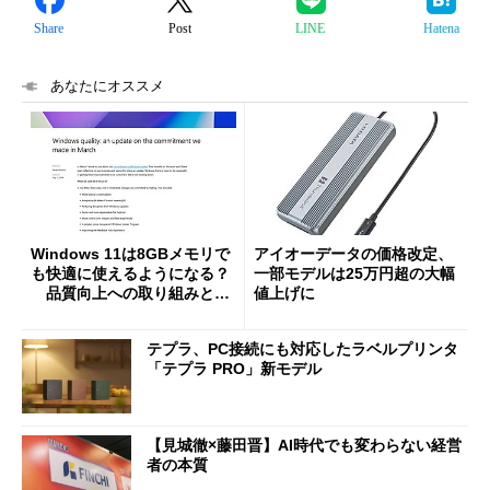
Share
Post
LINE
Hatena
あなたにオススメ
Windows 11は8GBメモリで
アイオーデータの価格改定、
も快適に使えるようになる？
一部モデルは25万円超の大幅
品質向上への取り組みと
値上げに
「26H2」に向けた中間報告
テプラ、PC接続にも対応したラベルプリンタ
「テプラ PRO」新モデル
【見城徹×藤田晋】AI時代でも変わらない経営
者の本質