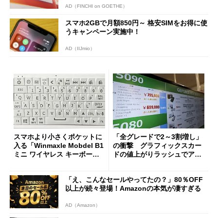
AD（FINCHI on GOETHE）
スマホ2GBで月額850円～ 格安SIMをお得に使
うキャンペーン実施中！
AD（IIJmio）
スマホより小さくポケットに
「全グレードで2～3割増し」
入る「Winmaxle Mobdel B1
の衝撃 グラフィックスカー
ミニ ワイヤレス キーボー
ドの値上がりラッシュでアキ
ド」がセールで10％オフの37
バの購入制限が深刻化
94円に
「え、こんなセールやってたの？」80％OFF
以上が続々登場！Amazonの本気が凄すぎる
AD（Amazon）