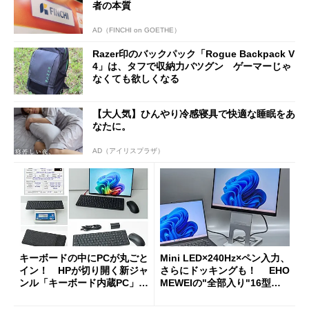
者の本質
AD（FINCHI on GOETHE）
Razer印のバックパック「Rogue Backpack V
4」は、タフで収納力バツグン ゲーマーじゃ
なくても欲しくなる
【大人気】ひんやり冷感寝具で快適な睡眠をあ
なたに。
AD（アイリスプラザ）
キーボードの中にPCが丸ごと
Mini LED×240Hz×ペン入力、
イン！ HPが切り開く新ジャ
さらにドッキングも！ EHO
ンル「キーボード内蔵PC」の
MEWEIの"全部入り"16型モ
使い勝手を徹底検証
バイルディスプレイ「TM-16
0PW」徹底レビュー