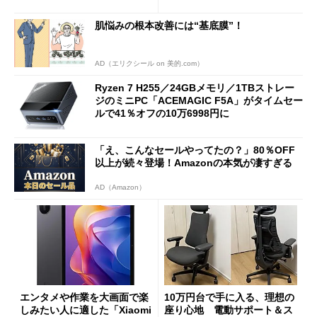
ーム体験や実用性は？
肌悩みの根本改善には“基底膜”！
AD（エリクシール on 美的.com）
Ryzen 7 H255／24GBメモリ／1TBストレー
ジのミニPC「ACEMAGIC F5A」がタイムセー
ルで41％オフの10万6998円に
「え、こんなセールやってたの？」80％OFF
以上が続々登場！Amazonの本気が凄すぎる
AD（Amazon）
エンタメや作業を大画面で楽
10万円台で手に入る、理想の
しみたい人に適した「Xiaomi
座り心地 電動サポート＆ス