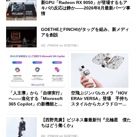
新GPU「Radeon RX 9050」が登場するもア
キバの反応は静か――2026年8月最新パーツ事
情
GOETHEとFINCHIがタッグを組み、新メディ
アを創設
AD（FINCHI on GOETHE）
「人主導」から「自律実行」
空飛ぶジンバルカメラ「HOV
へ――進化する「Microsoft
ERAir VERSA」登場 手持ち
365 Copilot」の新機能とエ
スタイルからカメラドローン
ージェントAIの現在地
に合体変形
【西野亮廣】ビジネス書最新刊『北極星 僕た
ちはどう働くか』
AD（FINCHI on GOETHE）