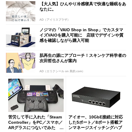
【大人気】ひんやり冷感寝具で快適な睡眠をあ
なたに。
AD（アイリスプラザ）
ノジマの「VAIO Shop in Shop」でカスタマ
イズVAIOを購入可能に 店頭でデザインや質
感を確認しながら購入可能
肌再生の源にアプローチ！スキンケア科学者の
次田哲也さんが案内
AD（エリクシール on 美的.com）
苦労して手に入れた「Steam
アイオー、10GbE接続に対応
Controller」をPC／スマホ／
した5ポート／8ポート搭載ア
ARグラスにつないでみた ゲ
ンマネージスイッチングハブ