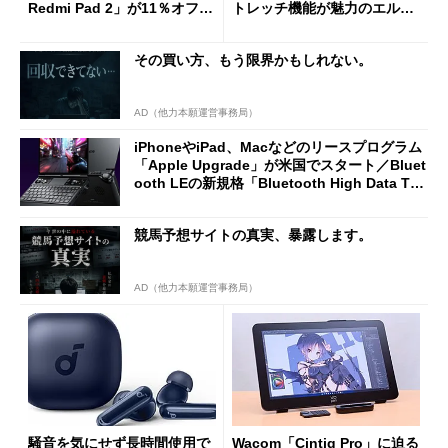
Redmi Pad 2」が11％オフの
トレッチ機能が魅力のエルゴ
2万4980円に
ノミクスチェア「LiberNovo
Omni Gen」を試す
その買い方、もう限界かもしれない。
AD（他力本願運営事務局）
iPhoneやiPad、Macなどのリースプログラム
「Apple Upgrade」が米国でスタート／Bluet
ooth LEの新規格「Bluetooth High Data Thr
oughput」が明...
競馬予想サイトの真実、暴露します。
AD（他力本願運営事務局）
騒音を気にせず長時間使用で
Wacom「Cintiq Pro」に迫る