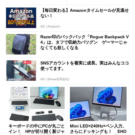
新製品を予想する
【毎日変わる】Amazonタイムセールが見逃せ
ない！
AD（Amazon）
Razer印のバックパック「Rogue Backpack V
4」は、タフで収納力バツグン ゲーマーじゃ
なくても欲しくなる
SNSアカウントを着実に成長。実はみんなココ
使ってます。
AD（Dreaw合同会社）
キーボードの中にPCが丸ごと
Mini LED×240Hz×ペン入力、
イン！ HPが切り開く新ジャ
さらにドッキングも！ EHO