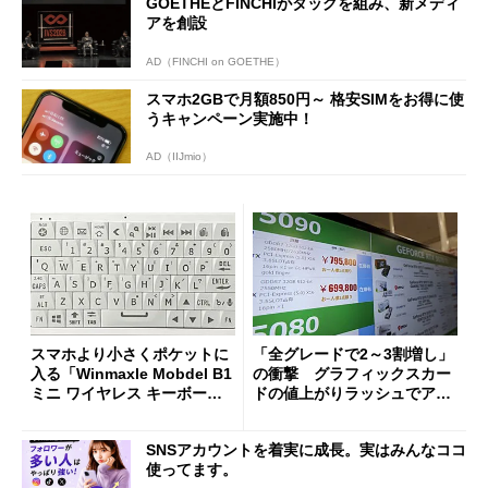
GOETHEとFINCHIがタッグを組み、新メディ
アを創設
AD（FINCHI on GOETHE）
スマホ2GBで月額850円～ 格安SIMをお得に使
うキャンペーン実施中！
AD（IIJmio）
スマホより小さくポケットに
「全グレードで2～3割増し」
入る「Winmaxle Mobdel B1
の衝撃 グラフィックスカー
ミニ ワイヤレス キーボー
ドの値上がりラッシュでアキ
ド」がセールで10％オフの37
バの購入制限が深刻化
94円に
SNSアカウントを着実に成長。実はみんなココ
使ってます。