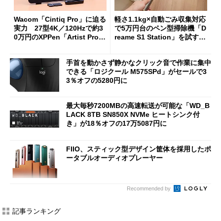
Wacom「Cintiq Pro」に迫る
軽さ1.1kg×自動ごみ収集対応
実力 27型4K／120Hzで約3
で5万円台のペン型掃除機「D
0万円のXPPen「Artist Pro 2
reame S1 Station」を試す
7（Gen 2）」でお絵描きして
見えた長所と短所
分かった魅力と妥協点
手首を動かさず静かなクリック音で作業に集中
できる「ロジクール M575SPd」がセールで3
3％オフの5280円に
最大毎秒7200MBの高速転送が可能な「WD_B
LACK 8TB SN850X NVMe ヒートシンク付
き」が18％オフの17万5087円に
FIIO、スティック型デザイン筐体を採用したポ
ータブルオーディオプレーヤー
Recommended by
記事ランキング