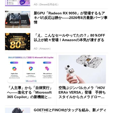
AD（Dreaw合同会社）
新GPU「Radeon RX 9050」が登場するもア
キバの反応は静か――2026年8月最新パーツ事
情
「え、こんなセールやってたの？」80％OFF
以上が続々登場！Amazonの本気が凄すぎる
AD（Amazon）
「人主導」から「自律実行」
空飛ぶジンバルカメラ「HOV
へ――進化する「Microsoft
ERAir VERSA」登場 手持ち
365 Copilot」の新機能とエ
スタイルからカメラドローン
ージェントAIの現在地
に合体変形
GOETHEとFINCHIがタッグを組み、新メディ