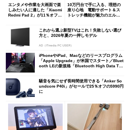
エンタメや作業を大画面で楽
10万円台で手に入る、理想の
しみたい人に適した「Xiaomi
座り心地 電動サポート＆ス
Redmi Pad 2」が11％オフの
トレッチ機能が魅力のエルゴ
2万4980円に
ノミクスチェア「LiberNovo
Omni Gen」を試す
これから選ぶ新型TVはこれ！失敗しない選び
方と、2026年夏の一押しモデル
AD（ITmedia PC USER）
iPhoneやiPad、Macなどのリースプログラム
「Apple Upgrade」が米国でスタート／Bluet
ooth LEの新規格「Bluetooth High Data Thr
oughput」が明...
騒音を気にせず長時間使用できる「Anker So
undcore P40i」がセールで25％オフの5990円
に