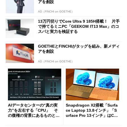
アを創設
AD（FINCHI on GOETHE）
13万円切りでCore Ultra 9 185H搭載！ 片手
で持てるミニPC「GEEKOM IT13 Max」のコ
スパと実力を検証する
GOETHEとFINCHIがタッグを組み、新メディ
アを創設
AD（FINCHI on GOETHE）
AIデータセンターの“真の実
Snapdragon X2搭載「Surfa
力”を左右する「CPU」 そ
ce Laptop 13.8インチ」「S
の復権の背景にあるものと
urface Pro 13インチ」はCop
は？
ilot+ PCの“完成形”？ 外観
をじっくりとチェックしてみ