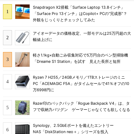
Snapdragon X2搭載「Surface Laptop 13.8インチ」
「Surface Pro 13インチ」はCopilot+ PCの“完成形”？
外観をじっくりとチェックしてみた
アイオーデータの価格改定、一部モデルは25万円超の大
幅値上げに
軽さ1.1kg×自動ごみ収集対応で5万円台のペン型掃除機
「Dreame S1 Station」を試す 見えた長所と短所
Ryzen 7 H255／24GBメモリ／1TBストレージのミニ
PC「ACEMAGIC F5A」がタイムセールで41％オフの10
万6998円に
Razer印のバックパック「Rogue Backpack V4」は、タ
フで収納力バツグン ゲーマーじゃなくても欲しくなる
Synology、2.5GbEポートを備えたエントリー
NAS「DiskStation neo＋」シリーズを投入