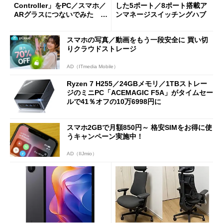
Controller」をPC／スマホ／
した5ポート／8ポート搭載ア
ARグラスにつないでみた ゲ
ンマネージスイッチングハブ
ーム体験や実用性は？
スマホの写真／動画をもう一段安全に 買い切
りクラウドストレージ
AD（ITmedia Mobile）
Ryzen 7 H255／24GBメモリ／1TBストレー
ジのミニPC「ACEMAGIC F5A」がタイムセー
ルで41％オフの10万6998円に
スマホ2GBで月額850円～ 格安SIMをお得に使
うキャンペーン実施中！
AD（IIJmio）