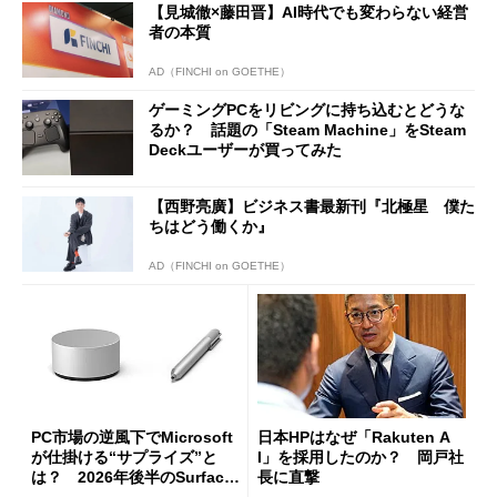
【見城徹×藤田晋】AI時代でも変わらない経営
た
者の本質
AD（FINCHI on GOETHE）
ゲーミングPCをリビングに持ち込むとどうな
るか？ 話題の「Steam Machine」をSteam
Deckユーザーが買ってみた
【西野亮廣】ビジネス書最新刊『北極星 僕た
ちはどう働くか』
AD（FINCHI on GOETHE）
PC市場の逆風下でMicrosoft
日本HPはなぜ「Rakuten A
が仕掛ける“サプライズ”と
I」を採用したのか？ 岡戸社
は？ 2026年後半のSurface
長に直撃