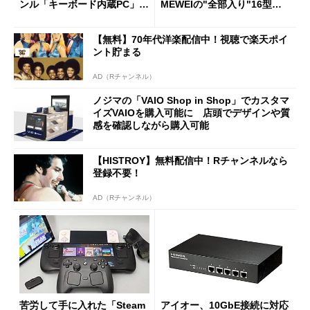
ンル「キーボード内蔵PC」の
MEWEIの"全部入り"16型モ
使い勝手を徹底検証
バイルディスプレイ「TM-16
0PW」徹底レビュー
【無料】70年代洋楽配信中！視聴で楽天ポイ
ント貯まる
AD（Rチャンネル）
ノジマの「VAIO Shop in Shop」でカスタマ
イズVAIOを購入可能に 店頭でデザインや質
感を確認しながら購入可能
【HISTROY】無料配信中！Rチャンネルなら
登録不要！
AD（Rチャンネル）
苦労して手に入れた「Steam
アイオー、10GbE接続に対応