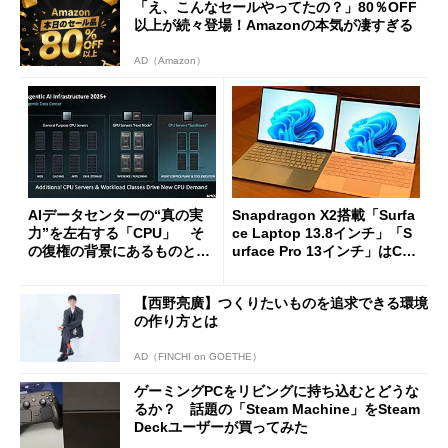
「え、こんなセールやってたの？」80％OFF
以上が続々登場！Amazonの本気が凄すぎる
AD（Amazon）
AIデータセンターの“真の実
Snapdragon X2搭載「Surfa
力”を左右する「CPU」 そ
ce Laptop 13.8インチ」「S
の復権の背景にあるものと
urface Pro 13インチ」はCop
は？
ilot+ PCの“完成形”？ 外観
をじっくりとチェックしてみ
【西野亮廣】つくりたいものを追求できる環境
た
の作り方とは
AD（FINCHI on GOETHE）
ゲーミングPCをリビングに持ち込むとどうな
るか？ 話題の「Steam Machine」をSteam
Deckユーザーが買ってみた