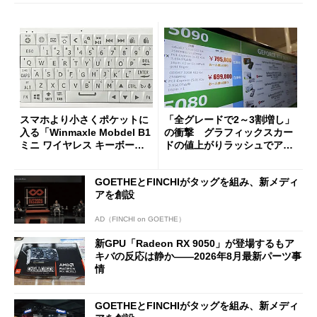
スマホより小さくポケットに
「全グレードで2～3割増し」
入る「Winmaxle Mobdel B1
の衝撃 グラフィックスカー
ミニ ワイヤレス キーボー
ドの値上がりラッシュでアキ
ド」がセールで10％オフの37
バの購入制限が深刻化
94円に
GOETHEとFINCHIがタッグを組み、新メディ
アを創設
AD（FINCHI on GOETHE）
新GPU「Radeon RX 9050」が登場するもア
キバの反応は静か――2026年8月最新パーツ事
情
GOETHEとFINCHIがタッグを組み、新メディ