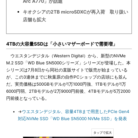
Arc A770」が話題
キオクシアの2TB microSDXCが再入荷 取り扱い
店舗も拡大
4TBの大容量SSDは「小さいマザーボードで需要増」
ウエスタンデジタル（Western Digital）から、新型のNVMe
M.2 SSD「WD Blue SN5000シリーズ」シリーズが登場した。本
シリーズは7月8日から同社の直販サイトで販売が始まっている
が、この3連休までに秋葉原の自作PCショップの店頭にも並ん
だ。実売価格は500GBモデルが1万1000円強、1TBモデルが1万
6000円弱、2TBモデルが2万9000円前後、4TBモデルが5万2000
円前後となっている。
→
ウエスタンデジタル、容量4TBまで用意したPCIe Gen4
対応NVMe SSD「WD Blue SN5000 NVMe SSD」を発表