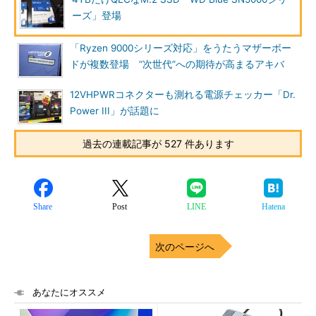
ーズ」登場
「Ryzen 9000シリーズ対応」をうたうマザーボー
ドが複数登場 “次世代”への期待が高まるアキバ
12VHPWRコネクターも測れる電源チェッカー「Dr.
Power III」が話題に
過去の連載記事が 527 件あります
Share
Post
LINE
Hatena
次のページへ
あなたにオススメ