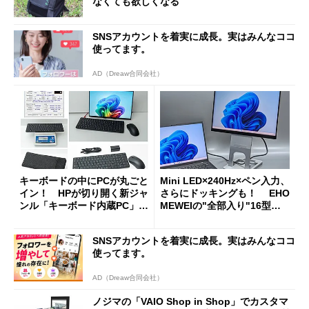
なくても欲しくなる
SNSアカウントを着実に成長。実はみんなココ
使ってます。
AD（Dreaw合同会社）
キーボードの中にPCが丸ごと
Mini LED×240Hz×ペン入力、
イン！ HPが切り開く新ジャ
さらにドッキングも！ EHO
ンル「キーボード内蔵PC」の
MEWEIの"全部入り"16型モ
使い勝手を徹底検証
バイルディスプレイ「TM-16
0PW」徹底レビュー
SNSアカウントを着実に成長。実はみんなココ
使ってます。
AD（Dreaw合同会社）
ノジマの「VAIO Shop in Shop」でカスタマ