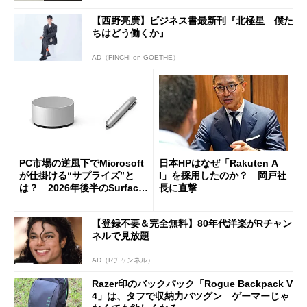
【西野亮廣】ビジネス書最新刊『北極星 僕た
ちはどう働くか』
AD（FINCHI on GOETHE）
PC市場の逆風下でMicrosoft
日本HPはなぜ「Rakuten A
が仕掛ける“サプライズ”と
I」を採用したのか？ 岡戸社
は？ 2026年後半のSurface
長に直撃
新製品を予想する
【登録不要＆完全無料】80年代洋楽がRチャン
ネルで見放題
AD（Rチャンネル）
Razer印のバックパック「Rogue Backpack V
4」は、タフで収納力バツグン ゲーマーじゃ