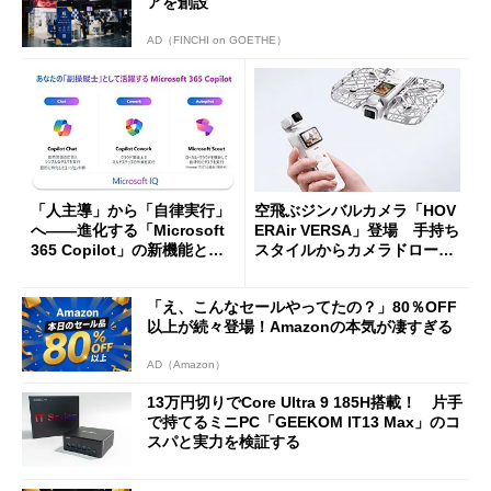
アを創設
AD（FINCHI on GOETHE）
「人主導」から「自律実行」
空飛ぶジンバルカメラ「HOV
へ――進化する「Microsoft
ERAir VERSA」登場 手持ち
365 Copilot」の新機能とエ
スタイルからカメラドローン
ージェントAIの現在地
に合体変形
「え、こんなセールやってたの？」80％OFF
以上が続々登場！Amazonの本気が凄すぎる
AD（Amazon）
13万円切りでCore Ultra 9 185H搭載！ 片手
で持てるミニPC「GEEKOM IT13 Max」のコ
スパと実力を検証する