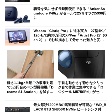
oughput」が明...
騒音を気にせず長時間使用できる「Anker So
undcore P40i」がセールで25％オフの5990円
に
Wacom「Cintiq Pro」に迫る実力 27型4K／
120Hzで約30万円のXPPen「Artist Pro 27（G
en 2）」でお絵描きして分かった魅力と妥協
点
軽さ1.1kg×自動ごみ収集対応
手首を動かさず静かなクリッ
で5万円台のペン型掃除機「D
ク音で作業に集中できる「ロ
reame S1 Station」を試す
ジクール M575SPd」がセー
見えた長所と短所
ルで33％オフの5280円に
最大毎秒7200MBの高速転送が可能な「WD_B
LACK 8TB SN850X NVMe ヒートシンク付