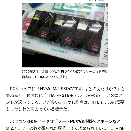
2022年3月に登場したWD_BLACK SN770シリーズ（販売開
始当時、TSUKUMO eX.で撮影）
PCショップに「NVMe M.2 SSDの“主流”はどのあたりか？」と
尋ねると、おおむね「1TBから2TBモデル（が主流）」とのコメ
ントが返ってくることが多い。しかし昨今は、4TBモデルの需要
もじわじわと高まっている様子だ。
パソコンSHOPアークは「
ノートPCや超小型ベアボーンなど
、
M.2スロットの数が限られた環境でよく求められています。Mini-