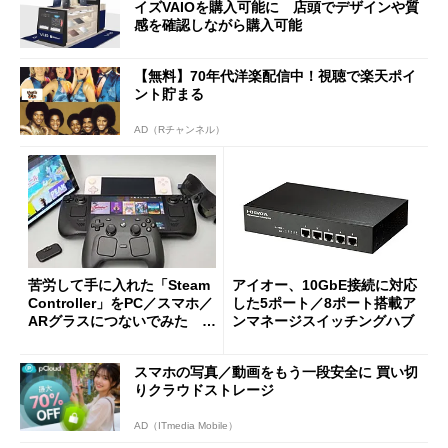
イズVAIOを購入可能に 店頭でデザインや質
感を確認しながら購入可能
【無料】70年代洋楽配信中！視聴で楽天ポイ
ント貯まる
AD（Rチャンネル）
苦労して手に入れた「Steam
アイオー、10GbE接続に対応
Controller」をPC／スマホ／
した5ポート／8ポート搭載ア
ARグラスにつないでみた ゲ
ンマネージスイッチングハブ
ーム体験や実用性は？
スマホの写真／動画をもう一段安全に 買い切
りクラウドストレージ
AD（ITmedia Mobile）