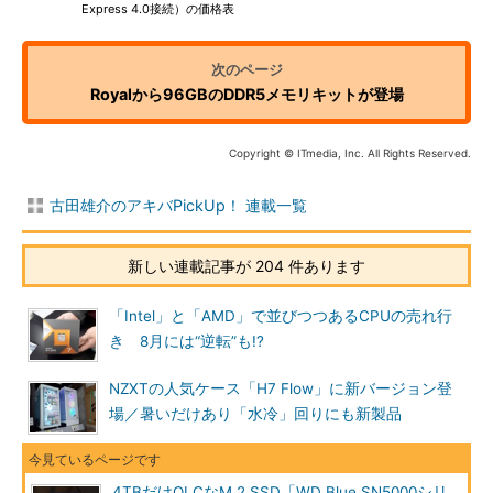
Express 4.0接続）の価格表
Royalから96GBのDDR5メモリキットが登場
Copyright © ITmedia, Inc. All Rights Reserved.
古田雄介のアキバPickUp！ 連載一覧
新しい連載記事が 204 件あります
「Intel」と「AMD」で並びつつあるCPUの売れ行
き 8月には“逆転”も!?
NZXTの人気ケース「H7 Flow」に新バージョン登
場／暑いだけあり「水冷」回りにも新製品
4TBだけQLCなM.2 SSD「WD Blue SN5000シリ