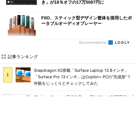
き」が18％オフの17万5087円に
FIIO、スティック型デザイン筐体を採用したポ
ータブルオーディオプレーヤー
Recommended by
記事ランキング
Snapdragon X2搭載「Surface Laptop 13.8インチ」
「Surface Pro 13インチ」はCopilot+ PCの“完成形”？
外観をじっくりとチェックしてみた
アイオーデータの価格改定、一部モデルは25万円超の大
幅値上げに
軽さ1.1kg×自動ごみ収集対応で5万円台のペン型掃除機
「Dreame S1 Station」を試す 見えた長所と短所