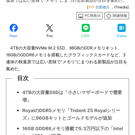
葉原では広い意味で“メモリ”にまつわる新製品が注目を集めた。
[
古田雄介
，ITmedia]
PC用表示
関連情報
Share
Post
LINE
Hatena
4TBの大容量NVMe M.2 SSD、96GBのDDRメモリキット、
16GBのGDDR6メモリを搭載したグラフィックスカードなど、3
連休の秋葉原では広い意味で“メモリ”にまつわる新製品が注目を
集めた。
目次
4TBの大容量SSDは「小さいマザーボードで需要
増」
RoyalのDDR5メモリ「Trident Z5 Royalシリー
ズ」に96GBキットとゴールドモデルが追加
16GB GDDR6メモリ搭載で5.3万円以下の「Intel