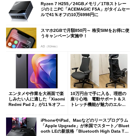
Ryzen 7 H255／24GBメモリ／1TBストレー
ジのミニPC「ACEMAGIC F5A」がタイムセー
ルで41％オフの10万6998円に
スマホ2GBで月額850円～ 格安SIMをお得に使
うキャンペーン実施中！
AD（IIJmio）
エンタメや作業を大画面で楽
10万円台で手に入る、理想の
しみたい人に適した「Xiaomi
座り心地 電動サポート＆ス
Redmi Pad 2」が11％オフの
トレッチ機能が魅力のエルゴ
2万4980円に
ノミクスチェア「LiberNovo
Omni Gen」を試す
iPhoneやiPad、Macなどのリースプログラム
「Apple Upgrade」が米国でスタート／Bluet
ooth LEの新規格「Bluetooth High Data Thr