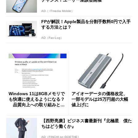
AD（ ITmedia Mobile）
FPが解説！Apple製品を分割手数料0円で入手
する方法とは？
AD（Fav-Log）
Windows 11は8GBメモリで
アイオーデータの価格改定、
も快適に使えるようになる？
一部モデルは25万円超の大幅
品質向上への取り組みと
値上げに
「26H2」に向けた中間報告
【西野亮廣】ビジネス書最新刊『北極星 僕た
ちはどう働くか』
AD（FINCHI on GOETHE）