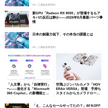
AD（三菱総合研究所）
新GPU「Radeon RX 9050」が登場するもア
キバの反応は静か――2026年8月最新パーツ事
情
日本の創薬力低下、その本当の課題とは
AD（三菱総合研究所）
「人主導」から「自律実行」
空飛ぶジンバルカメラ「HOV
へ――進化する「Microsoft
ERAir VERSA」登場 手持ち
365 Copilot」の新機能とエ
スタイルからカメラドローン
ージェントAIの現在地
に合体変形
「え、こんなセールやってたの？」80％OFF