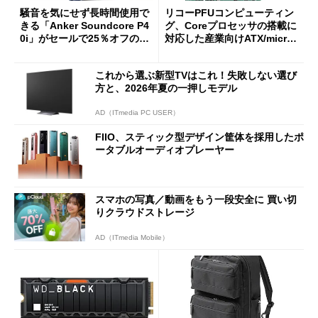
騒音を気にせず長時間使用で
リコーPFUコンピューティン
きる「Anker Soundcore P4
グ、Coreプロセッサの搭載に
0i」がセールで25％オフの59
対応した産業向けATX/micro
90円に
ATXマザーボード
これから選ぶ新型TVはこれ！失敗しない選び
方と、2026年夏の一押しモデル
AD（ITmedia PC USER）
FIIO、スティック型デザイン筐体を採用したポ
ータブルオーディオプレーヤー
スマホの写真／動画をもう一段安全に 買い切
りクラウドストレージ
AD（ITmedia Mobile）