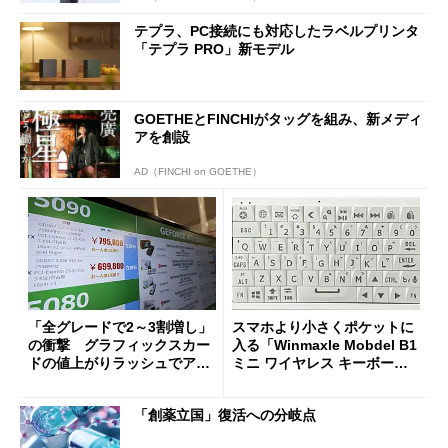
テプラ、PC接続にも対応したラベルプリンタ
「テプラ PRO」新モデル
GOETHEとFINCHIがタッグを組み、新メディ
アを創設
AD（FINCHI on GOETHE）
「全グレードで2～3割増し」
スマホより小さくポケットに
の衝撃 グラフィックスカー
入る「Winmaxle Mobdel B1
ドの値上がりラッシュでアキ
ミニ ワイヤレス キーボー
バの購入制限が深刻化
ド」がセールで10％オフの37
94円に
「創薬立国」復活への分岐点