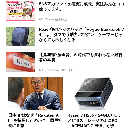
SNSアカウントを着実に成長。実はみんなココ
使ってます。
AD（Dreaw合同会社）
Razer印のバックパック「Rogue Backpack V
4」は、タフで収納力バツグン ゲーマーじゃ
なくても欲しくなる
【見城徹×藤田晋】AI時代でも変わらない経営
者の本質
AD（FINCHI on GOETHE）
日本HPはなぜ「Rakuten A
Ryzen 7 H255／24GBメモリ
I」を採用したのか？ 岡戸社
／1TBストレージのミニPC
長に直撃
「ACEMAGIC F5A」がタイ