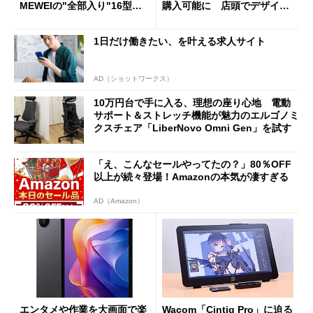
MEWEIの"全部入り"16型モ
購入可能に 店頭でデザイン
バイルディスプレイ「TM-16
や質感を確認しながら購入可
0PW」徹底レビュー
能
1日だけ働きたい、を叶える求人サイト
AD（ショットワークス）
10万円台で手に入る、理想の座り心地 電動
サポート＆ストレッチ機能が魅力のエルゴノミ
クスチェア「LiberNovo Omni Gen」を試す
「え、こんなセールやってたの？」80％OFF
以上が続々登場！Amazonの本気が凄すぎる
AD（Amazon）
エンタメや作業を大画面で楽
Wacom「Cintiq Pro」に迫る