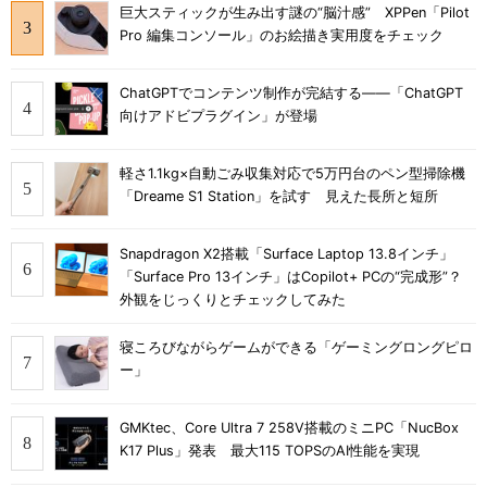
巨大スティックが生み出す謎の“脳汁感” XPPen「Pilot
Pro 編集コンソール」のお絵描き実用度をチェック
ChatGPTでコンテンツ制作が完結する――「ChatGPT
向けアドビプラグイン」が登場
軽さ1.1kg×自動ごみ収集対応で5万円台のペン型掃除機
「Dreame S1 Station」を試す 見えた長所と短所
Snapdragon X2搭載「Surface Laptop 13.8インチ」
「Surface Pro 13インチ」はCopilot+ PCの“完成形”？
外観をじっくりとチェックしてみた
寝ころびながらゲームができる「ゲーミングロングピロ
ー」
GMKtec、Core Ultra 7 258V搭載のミニPC「NucBox
K17 Plus」発表 最大115 TOPSのAI性能を実現