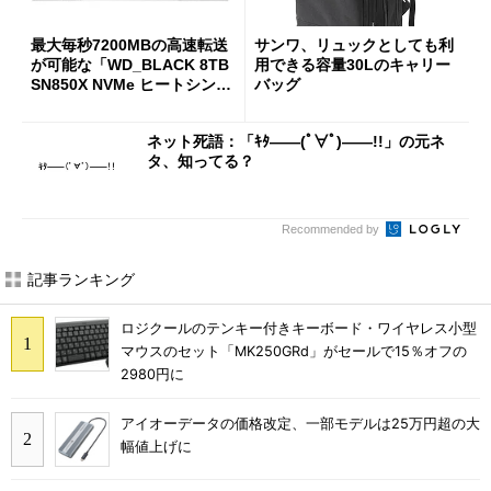
最大毎秒7200MBの高速転送
サンワ、リュックとしても利
が可能な「WD_BLACK 8TB
用できる容量30Lのキャリー
SN850X NVMe ヒートシンク
バッグ
付き」が18％オフの17万508
7円に
ネット死語：「ｷﾀ――(ﾟ∀ﾟ)――!!」の元ネ
タ、知ってる？
Recommended by
記事ランキング
ロジクールのテンキー付きキーボード・ワイヤレス小型
マウスのセット「MK250GRd」がセールで15％オフの
2980円に
アイオーデータの価格改定、一部モデルは25万円超の大
幅値上げに