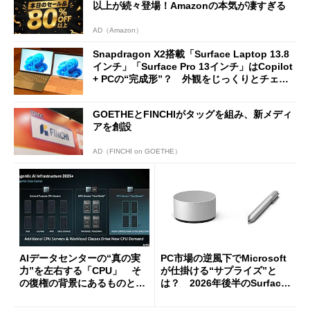
以上が続々登場！Amazonの本気が凄すぎる
AD（Amazon）
Snapdragon X2搭載「Surface Laptop 13.8
インチ」「Surface Pro 13インチ」はCopilot
+ PCの“完成形”？ 外観をじっくりとチェッ
クしてみた
GOETHEとFINCHIがタッグを組み、新メディ
アを創設
AD（FINCHI on GOETHE）
AIデータセンターの“真の実
PC市場の逆風下でMicrosoft
力”を左右する「CPU」 そ
が仕掛ける“サプライズ”と
の復権の背景にあるものと
は？ 2026年後半のSurface
は？
新製品を予想する