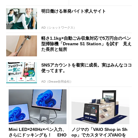
ムセールで41％オフの10万69
98円に
明日働ける単発バイト求人サイト
AD（ショットワークス）
軽さ1.1kg×自動ごみ収集対応で5万円台のペン
型掃除機「Dreame S1 Station」を試す 見え
た長所と短所
SNSアカウントを着実に成長。実はみんなココ
使ってます。
AD（Dreaw合同会社）
Mini LED×240Hz×ペン入力、
ノジマの「VAIO Shop in Sh
さらにドッキングも！ EHO
op」でカスタマイズVAIOを