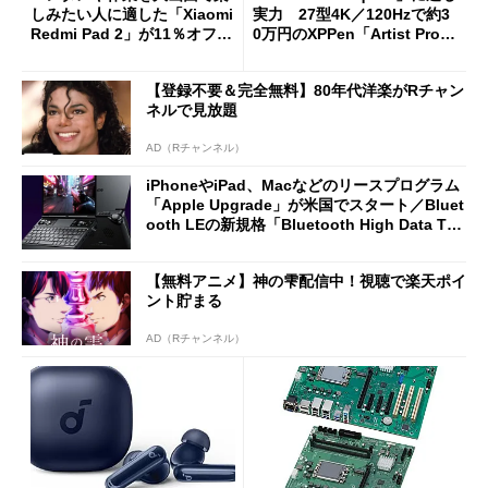
しみたい人に適した「Xiaomi
実力 27型4K／120Hzで約3
Redmi Pad 2」が11％オフの
0万円のXPPen「Artist Pro 2
2万4980円に
7（Gen 2）」でお絵描きして
分かった魅力と妥協点
【登録不要＆完全無料】80年代洋楽がRチャン
ネルで見放題
AD（Rチャンネル）
iPhoneやiPad、Macなどのリースプログラム
「Apple Upgrade」が米国でスタート／Bluet
ooth LEの新規格「Bluetooth High Data Thr
oughput」が明...
【無料アニメ】神の雫配信中！視聴で楽天ポイ
ント貯まる
AD（Rチャンネル）