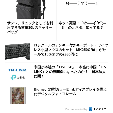
サンワ、リュックとしても利
ネット死語：「ｷﾀ――(ﾟ∀ﾟ)―
用できる容量30Lのキャリー
―!!」の元ネタ、知ってる？
バッグ
ロジクールのテンキー付きキーボード・ワイヤ
レス小型マウスのセット「MK250GRd」がセ
ールで15％オフの2980円に
米国が本社の「TP-Link」 本当に中国「TP-
LINK」との無関係になったのか？ 日本法人
に聞く
Bigme、13型カラーE Inkディスプレイを備え
たデジタルフォトフレーム
Recommended by