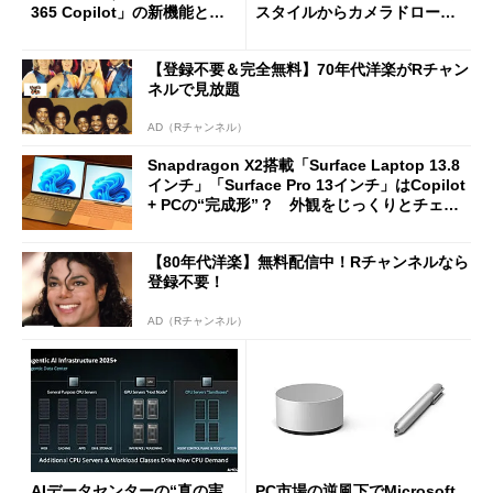
365 Copilot」の新機能とエ
スタイルからカメラドローン
ージェントAIの現在地
に合体変形
【登録不要＆完全無料】70年代洋楽がRチャン
ネルで見放題
AD（Rチャンネル）
Snapdragon X2搭載「Surface Laptop 13.8
インチ」「Surface Pro 13インチ」はCopilot
+ PCの“完成形”？ 外観をじっくりとチェッ
クしてみた
【80年代洋楽】無料配信中！Rチャンネルなら
登録不要！
AD（Rチャンネル）
AIデータセンターの“真の実
PC市場の逆風下でMicrosoft