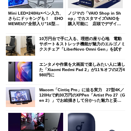
Mini LED×240Hz×ペン入力、
ノジマの「VAIO Shop in Sh
さらにドッキングも！ EHO
op」でカスタマイズVAIOを
MEWEIの"全部入り"16型モ
購入可能に 店頭でデザイン
バイルディスプレイ「TM-16
や質感を確認しながら購入可
0PW」徹底レビュー
能
10万円台で手に入る、理想の座り心地 電動
サポート＆ストレッチ機能が魅力のエルゴノミ
クスチェア「LiberNovo Omni Gen」を試す
エンタメや作業を大画面で楽しみたい人に適し
た「Xiaomi Redmi Pad 2」が11％オフの2万4
980円に
Wacom「Cintiq Pro」に迫る実力 27型4K／
120Hzで約30万円のXPPen「Artist Pro 27（G
en 2）」でお絵描きして分かった魅力と妥協
点