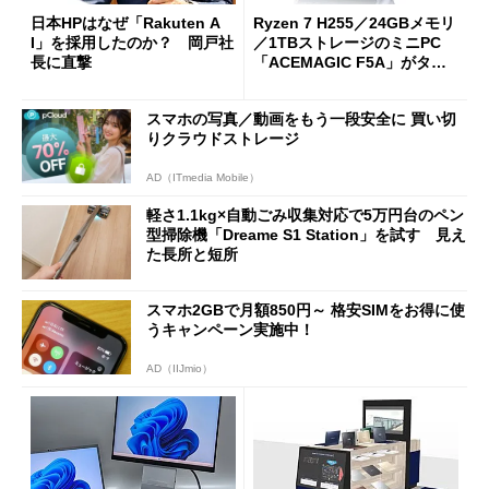
日本HPはなぜ「Rakuten A
Ryzen 7 H255／24GBメモリ
I」を採用したのか？ 岡戸社
／1TBストレージのミニPC
長に直撃
「ACEMAGIC F5A」がタイ
ムセールで41％オフの10万69
98円に
スマホの写真／動画をもう一段安全に 買い切
りクラウドストレージ
AD（ITmedia Mobile）
軽さ1.1kg×自動ごみ収集対応で5万円台のペン
型掃除機「Dreame S1 Station」を試す 見え
た長所と短所
スマホ2GBで月額850円～ 格安SIMをお得に使
うキャンペーン実施中！
AD（IIJmio）