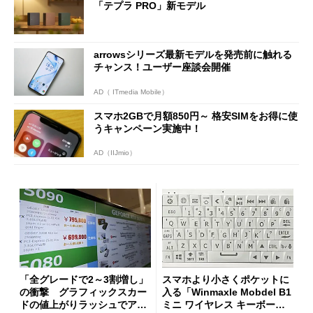
「テプラ PRO」新モデル
arrowsシリーズ最新モデルを発売前に触れる
チャンス！ユーザー座談会開催
AD（ ITmedia Mobile）
スマホ2GBで月額850円～ 格安SIMをお得に使
うキャンペーン実施中！
AD（IIJmio）
「全グレードで2～3割増し」
スマホより小さくポケットに
の衝撃 グラフィックスカー
入る「Winmaxle Mobdel B1
ドの値上がりラッシュでアキ
ミニ ワイヤレス キーボー