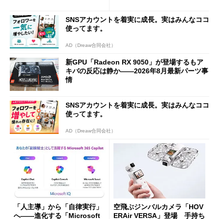
バの購入制限が深刻化
ド」がセールで10％オフの37
94円に
SNSアカウントを着実に成長。実はみんなココ
使ってます。
AD（Dreaw合同会社）
新GPU「Radeon RX 9050」が登場するもア
キバの反応は静か――2026年8月最新パーツ事
情
SNSアカウントを着実に成長。実はみんなココ
使ってます。
AD（Dreaw合同会社）
「人主導」から「自律実行」
空飛ぶジンバルカメラ「HOV
へ――進化する「Microsoft
ERAir VERSA」登場 手持ち