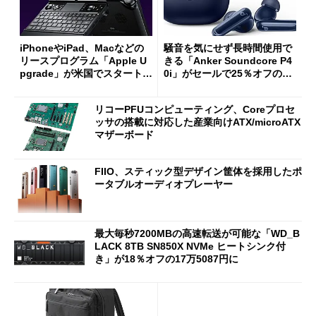
iPhoneやiPad、Macなどの
騒音を気にせず長時間使用で
リースプログラム「Apple U
きる「Anker Soundcore P4
pgrade」が米国でスタート／
0i」がセールで25％オフの59
Bluetooth LEの新規格「Blu
90円に
etooth High Data Throughp
リコーPFUコンピューティング、Coreプロセ
ut」が明...
ッサの搭載に対応した産業向けATX/microATX
マザーボード
FIIO、スティック型デザイン筐体を採用したポ
ータブルオーディオプレーヤー
最大毎秒7200MBの高速転送が可能な「WD_B
LACK 8TB SN850X NVMe ヒートシンク付
き」が18％オフの17万5087円に