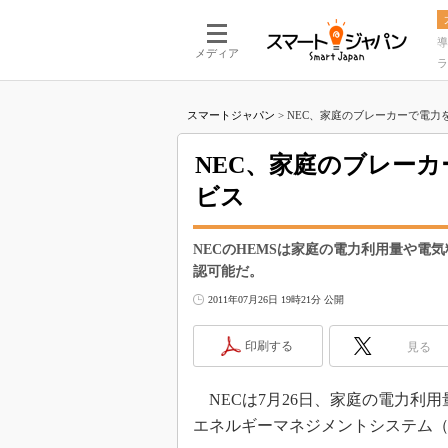
導
メディア
ラ
スマートジャパン
>
NEC、家庭のブレーカーで電力を
NEC、家庭のブレー
ビス
NECのHEMSは家庭の電力利用量や電
認可能だ。
2011年07月26日 19時21分 公開
印刷する
見る
NECは7月26日、家庭の電力利
エネルギーマネジメントシステム（