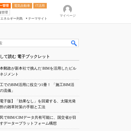
ー管理
電気自動車
IT活用
備管理
マイページ
エネルギー列島
テーマサイト
eek
ション総合展
して読む 電子ブックレット
ク
本郵政が新本社で挑んだ BIMを活用したビル
ネジメント
工でのBIM活用に役立つ1冊！ 「施工BIM活
の流儀」
電子版】「効果なし」を回避する、太陽光発
所の雑草対策の手順と工法
民でBIM/CIMデータ共有可能に、国交省が目
すデータープラットフォーム構想