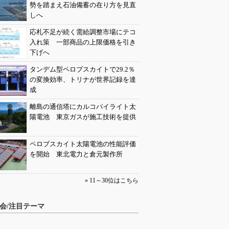
勢を踏まえ石油備蓄の在り方を見直
しへ
応札不足が続く需給調整市場にテコ
入れ策 一部商品の上限価格を引き
下げへ
タンデム型ペロブスカイトで29.2％
の変換効率、トリナが世界記録を達
成
離島の通信塔にカルコパイライト太
陽電池 東京ガスが施工技術を提供
ペロブスカイト太陽電池の性能評価
を開始 東北電力と倉元製作所
» 11～30位はこちら
会/注目テーマ