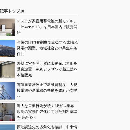
記事トップ10
テスラが家庭用蓄電池の新モデル、
「Powerwall 3」を日本国内で販売開
始
今後のFIT/FIP制度で支援する太陽光
発電の類型、地域社会との共生を条
件に
外壁に穴を開けずに太陽光パネルを
垂直設置 AGCとノザワが新工法を
本格販売
電気事業法改正で新融資制度 大規
模電源や送電線の整備を政府が支援
へ
過大な営業行為が続くLPガス業界
規制の実効性強化に向けた判断基準
を明確化へ
原油調達先の多角化も検討、中東情