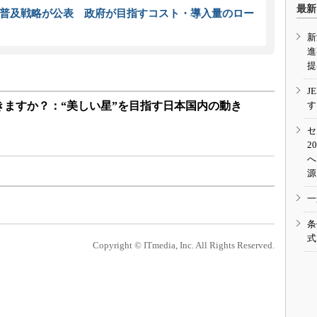
最新
普及戦略が公表 政府が目指すコスト・導入量のロー
新
進
提
J
す
きますか？：“美しい星”を目指す日本国内の動き
セ
2
へ
源
一
条
式
Copyright © ITmedia, Inc. All Rights Reserved.