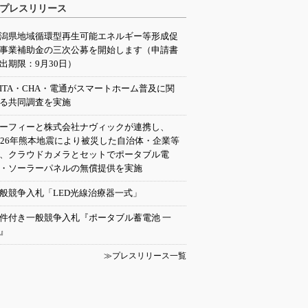
プレスリリース
潟県地域循環型再生可能エネルギー等形成促
事業補助金の三次公募を開始します（申請書
出期限：9月30日）
EITA・CHA・電通がスマートホーム普及に関
る共同調査を実施
ーフィーと株式会社ナヴィックが連携し、
026年熊本地震により被災した自治体・企業等
、クラウドカメラとセットでポータブル電
・ソーラーパネルの無償提供を実施
般競争入札「LED光線治療器一式」
件付き一般競争入札『ポータブル蓄電池 一
』
≫プレスリリース一覧