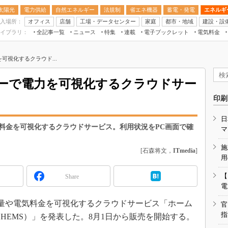
太陽光
電力供給
自然エネルギー
法規制
省エネ機器
蓄電・発電
エネルギ
入場所：
オフィス
店舗
工場・データセンター
家庭
都市・地域
建設・設
イブラリ：
全記事一覧
ニュース
特集
連載
電子ブックレット
電気料金
スマートエネルギーW
可視化するクラウド...
住宅・都市イノベー
太陽光発電運用
カーで電力を可視化するクラウドサー
新電力
印刷
電気料金ガイドブッ
日
空調特集
気料金を可視化するクラウドサービス。利用状況をPC画面で確
マ
BEMS
施
[石森将文，
ITmedia
]
キーワード解説
用
【
Share
電
用量や電気料金を可視化するクラウドサービス「ホーム
官
指
HEMS）」を発表した。8月1日から販売を開始する。