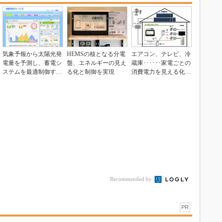
気象予報から太陽光発
HEMSの核となる分電
エアコン、テレビ、冷
電量を予測し、蓄電シ
盤、エネルギーの見え
蔵庫･･････家電ごとの
ステムを最適制御する
る化と制御を実現
消費電力を見える化す
HEMS
るシステムをシ...
Recommended by
PR