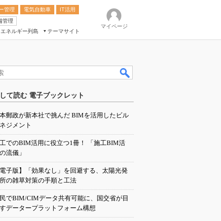
ー管理
電気自動車
IT活用
備管理
マイページ
エネルギー列島
テーマサイト
eek
ション総合展
して読む 電子ブックレット
ク
本郵政が新本社で挑んだ BIMを活用したビル
ネジメント
工でのBIM活用に役立つ1冊！ 「施工BIM活
の流儀」
電子版】「効果なし」を回避する、太陽光発
所の雑草対策の手順と工法
民でBIM/CIMデータ共有可能に、国交省が目
すデータープラットフォーム構想