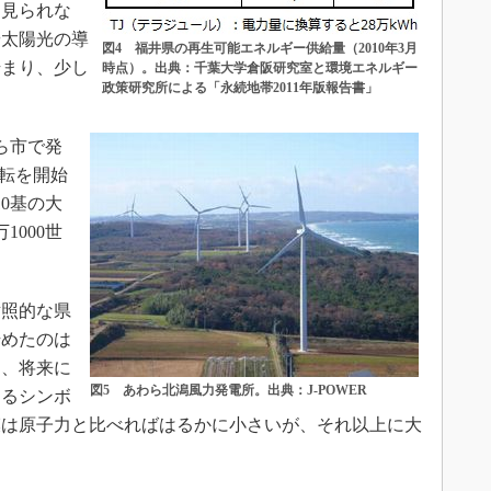
は見られな
や太陽光の導
図4 福井県の再生可能エネルギー供給量（2010年3月
始まり、少し
時点）。出典：千葉大学倉阪研究室と環境エネルギー
政策研究所による「永続地帯2011年版報告書」
。
ら市で発
運転を開始
0基の大
1000世
。
照的な県
始めたのは
り、将来に
図5 あわら北潟風力発電所。出典：J-POWER
するシンボ
模は原子力と比べればはるかに小さいが、それ以上に大