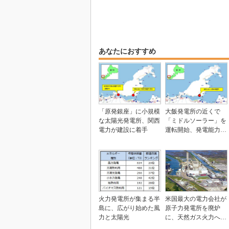
あなたにおすすめ
「原発銀座」に小規模
大飯発電所の近くで
な太陽光発電所、関西
「ミドルソーラー」を
電力が建設に着手
運転開始、発電能力は
原子力の約1万分の1
火力発電所が集まる半
米国最大の電力会社が
島に、広がり始めた風
原子力発電所を廃炉
力と太陽光
に、天然ガス火力へ移
行