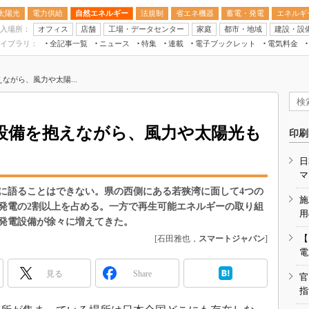
太陽光
電力供給
自然エネルギー
法規制
省エネ機器
蓄電・発電
エネルギ
入場所：
オフィス
店舗
工場・データセンター
家庭
都市・地域
建設・設
イブラリ：
全記事一覧
ニュース
特集
連載
電子ブックレット
電気料金
スマートエネルギーW
ながら、風力や太陽...
住宅・都市イノベー
太陽光発電運用
新電力
設備を抱えながら、風力や太陽光も
印刷
電気料金ガイドブッ
日
空調特集
マ
BEMS
に語ることはできない。県の西側にある若狭湾に面して4つの
施
発電の2割以上を占める。一方で再生可能エネルギーの取り組
キーワード解説
用
発電設備が徐々に増えてきた。
【
[石田雅也，
スマートジャパン
]
電
見る
Share
官
指