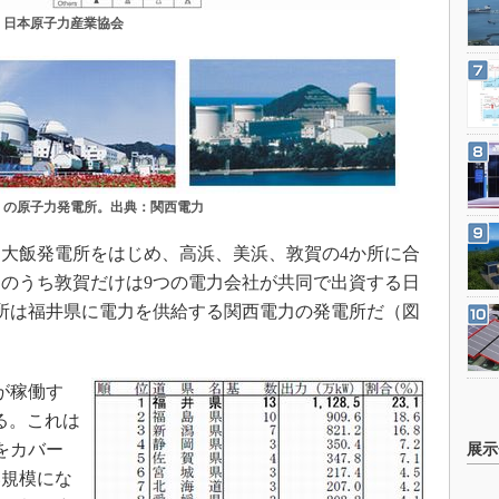
：日本原子力産業協会
）の原子力発電所。出典：関西電力
大飯発電所をはじめ、高浜、美浜、敦賀の4か所に合
このうち敦賀だけは9つの電力会社が共同で出資する日
所は福井県に電力を供給する関西電力の発電所だ（図
が稼働す
える。これは
をカバー
展示
い規模にな