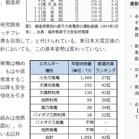
め、都道府
最新
令
ギ
ー研究開発
図3 都道府県別の原子力発電所の運転規模（2011年3月
募
末）。出典：福井県原子力安全対策課
ャッチフレ
質
連携を目指して」と付けられている。東日本大震災後の
新
度の方針においても、この基本姿勢は変わっていない。
進
提
稼働は極め
J
ず、もはや原
す
を推進するこ
度以降も安全
県
消
の強化を引き
企
【
て
組みは他県
図4）。小
ている以外