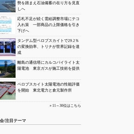
勢を踏まえ石油備蓄の在り方を見直
しへ
応札不足が続く需給調整市場にテコ
入れ策 一部商品の上限価格を引き
下げへ
タンデム型ペロブスカイトで29.2％
の変換効率、トリナが世界記録を達
成
離島の通信塔にカルコパイライト太
陽電池 東京ガスが施工技術を提供
ペロブスカイト太陽電池の性能評価
を開始 東北電力と倉元製作所
» 11～30位はこちら
会/注目テーマ