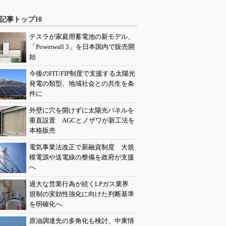
記事トップ10
テスラが家庭用蓄電池の新モデル、
「Powerwall 3」を日本国内で販売開
始
今後のFIT/FIP制度で支援する太陽光
発電の類型、地域社会との共生を条
件に
外壁に穴を開けずに太陽光パネルを
垂直設置 AGCとノザワが新工法を
本格販売
電気事業法改正で新融資制度 大規
模電源や送電線の整備を政府が支援
へ
過大な営業行為が続くLPガス業界
規制の実効性強化に向けた判断基準
を明確化へ
原油調達先の多角化も検討、中東情