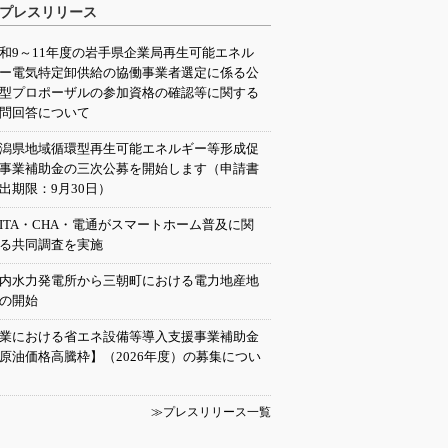
プレスリリース
和9～11年度の岩手県企業局再生可能エネル
ー電気特定卸供給の協働事業者選定に係る公
型プロポーザルの参加資格の確認等に関する
問回答について
潟県地域循環型再生可能エネルギー等形成促
事業補助金の三次公募を開始します（申請書
出期限：9月30日）
EITA・CHA・電通がスマートホーム普及に関
る共同調査を実施
内水力発電所から三朝町における電力地産地
の開始
業における省エネ設備等導入支援事業補助金
原油価格高騰枠】（2026年度）の募集につい
≫プレスリリース一覧