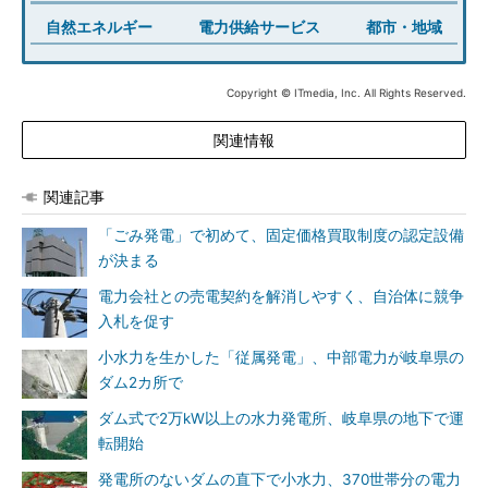
自然エネルギー
電力供給サービス
都市・地域
Copyright © ITmedia, Inc. All Rights Reserved.
関連情報
関連記事
「ごみ発電」で初めて、固定価格買取制度の認定設備
が決まる
電力会社との売電契約を解消しやすく、自治体に競争
入札を促す
小水力を生かした「従属発電」、中部電力が岐阜県の
ダム2カ所で
ダム式で2万kW以上の水力発電所、岐阜県の地下で運
転開始
発電所のないダムの直下で小水力、370世帯分の電力