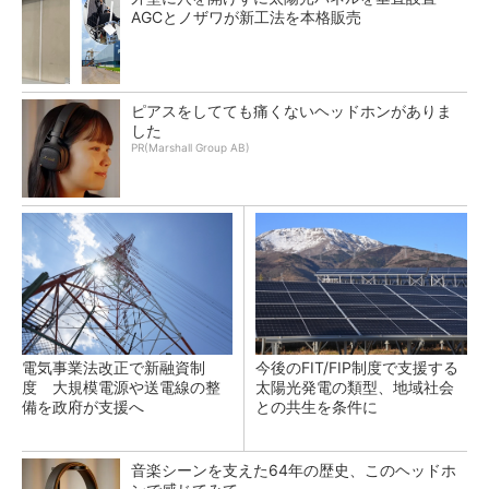
AGCとノザワが新工法を本格販売
ピアスをしてても痛くないヘッドホンがありま
した
PR(Marshall Group AB)
電気事業法改正で新融資制
今後のFIT/FIP制度で支援する
度 大規模電源や送電線の整
太陽光発電の類型、地域社会
備を政府が支援へ
との共生を条件に
音楽シーンを支えた64年の歴史、このヘッドホ