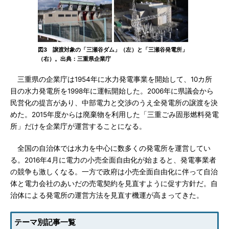
図3 譲渡対象の「三瀬谷ダム」（左）と「三瀬谷発電所」
（右）。出典：三重県企業庁
三重県の企業庁は1954年に水力発電事業を開始して、10カ所
目の水力発電所を1998年に運転開始した。2006年に県議会から
民営化の提言があり、中部電力と交渉のうえ全発電所の譲渡を決
めた。2015年度からは廃棄物を利用した「三重ごみ固形燃料発電
所」だけを企業庁が運営することになる。
全国の自治体では水力を中心に数多くの発電所を運営してい
る。2016年4月に電力の小売全面自由化が始まると、発電事業者
の競争も激しくなる。一方で政府は小売全面自由化に伴って自治
体と電力会社のあいだの売電契約を見直すように促す方針だ。自
治体による発電所の運営方法を見直す機運が高まってきた。
テーマ別記事一覧