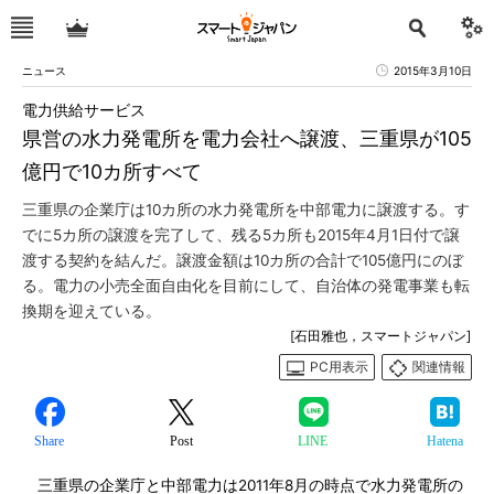
ニュース
2015年3月10日
電力供給サービス
県営の水力発電所を電力会社へ譲渡、三重県が105
億円で10カ所すべて
三重県の企業庁は10カ所の水力発電所を中部電力に譲渡する。す
でに5カ所の譲渡を完了して、残る5カ所も2015年4月1日付で譲
渡する契約を結んだ。譲渡金額は10カ所の合計で105億円にのぼ
る。電力の小売全面自由化を目前にして、自治体の発電事業も転
換期を迎えている。
[石田雅也，スマートジャパン]
PC用表示
関連情報
Share
Post
LINE
Hatena
三重県の企業庁と中部電力は2011年8月の時点で水力発電所の