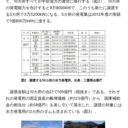
て、10カ所すべてが中部電力の運営に移行する（図2）。10カ所
の発電能力を合計すると9万8000kWで、このうち新たに譲渡す
る5カ所で3万5200kWになる。5カ所の発電量は2013年度の実績
で1億800万kWhに達する。
図2 譲渡する10カ所の水力発電所。出典：三重県企業庁
譲渡金額は10カ所の合計で105億円（税抜き）である。それぞ
れの発電所の固定資産の帳簿価格（約123億円）から、国庫補助
金の相当分（約18億円）を差し引いて算出した。譲渡の対象には
水力発電用の2カ所のダムも含まれている（図3）。