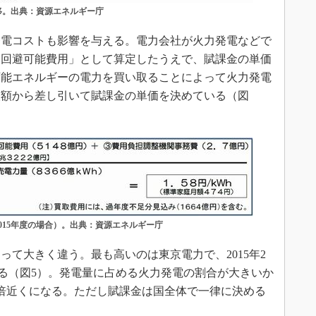
移。出典：資源エネルギー庁
電コストも影響を与える。電力会社が火力発電などで
「回避可能費用」として算定したうえで、賦課金の単価
可能エネルギーの電力を買い取ることによって火力発電
取額から差し引いて賦課金の単価を決めている（図
015年度の場合）。出典：資源エネルギー庁
て大きく違う。最も高いのは東京電力で、2015年2
円である（図5）。発電量に占める火力発電の割合が大きいか
倍近くになる。ただし賦課金は国全体で一律に決める
。