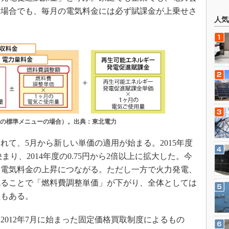
る場合でも、毎月の電気料金には必ず賦課金が上乗せさ
人気
けの標準メニューの場合）。出典：東北電力
て、5月から新しい単価の適用が始まる。2015年度
決まり、2014年度の0.75円から2倍以上に拡大した。今
、電気料金の上昇につながる。ただし一方で火力発電、
減ることで「燃料費調整単価」が下がり、全体としては
性もある。
012年7月に始まった固定価格買取制度によるもの