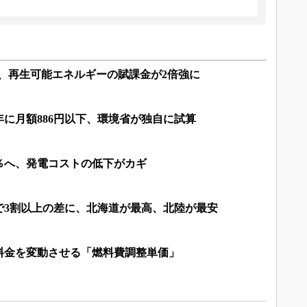
8円、再生可能エネルギーの賦課金が2倍強に
0年に月額886円以下、環境省が独自に試算
20％へ、発電コストの低下がカギ
で3割以上の差に、北海道が最高、北陸が最安
料金を変動させる「燃料費調整単価」