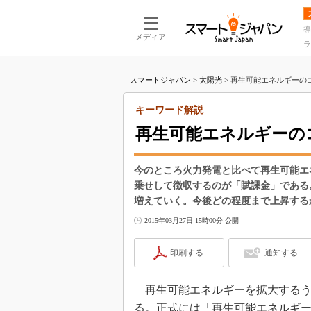
導
メディア
ラ
スマートジャパン
>
太陽光
>
再生可能エネルギーのコ
キーワード解説
再生可能エネルギーの
今のところ火力発電と比べて再生可能エ
乗せして徴収するのが「賦課金」である
増えていく。今後どの程度まで上昇する
2015年03月27日 15時00分 公開
印刷する
通知する
再生可能エネルギーを拡大するう
る。正式には「再生可能エネルギ