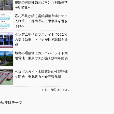
規制の実効性強化に向けた判断基準
を明確化へ
応札不足が続く需給調整市場にテコ
入れ策 一部商品の上限価格を引き
下げへ
タンデム型ペロブスカイトで29.2％
の変換効率、トリナが世界記録を達
成
離島の通信塔にカルコパイライト太
陽電池 東京ガスが施工技術を提供
ペロブスカイト太陽電池の性能評価
を開始 東北電力と倉元製作所
» 11～30位はこちら
会/注目テーマ