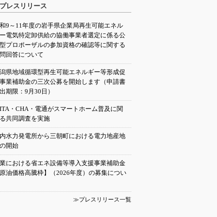
プレスリリース
和9～11年度の岩手県企業局再生可能エネル
ー電気特定卸供給の協働事業者選定に係る公
型プロポーザルの参加資格の確認等に関する
問回答について
潟県地域循環型再生可能エネルギー等形成促
事業補助金の三次公募を開始します（申請書
出期限：9月30日）
EITA・CHA・電通がスマートホーム普及に関
る共同調査を実施
内水力発電所から三朝町における電力地産地
の開始
業における省エネ設備等導入支援事業補助金
原油価格高騰枠】（2026年度）の募集につい
≫プレスリリース一覧