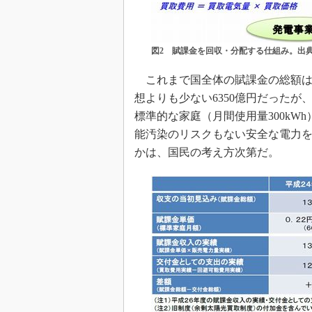
図2 賦課金を回収・分配する仕組み。出
これまで国全体の賦課金の総額はほ
想よりも少ない6350億円だったが、
標準的な家庭（月間使用量300kWh
能汚染のリスクもない安全な電力
かは、国民の考え方次第だ。