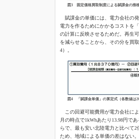
図3 固定価格買取制度による賦課金の推
賦課金の単価には、電力会社の発
電力を作るためにかかるコストを
の計算に反映させるためだ。再生
を減らせることから、その分を買
4）。
図4 「賦課金単価」の算定式（各数値は2
この回避可能費用が電力会社によっ
月の時点で1kWhあたり13.98
らで、最も安い北陸電力と比べて2
ため、地域による単価の差はない