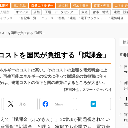
太陽光
電力供給
自然エネルギー
法規制
省エネ機器
蓄電・発電
エネルギ
入場所：
オフィス
店舗
工場・データセンター
家庭
都市・地域
建設・設
イブラリ：
全記事一覧
ニュース
特集
連載
電子ブックレット
電気料金
スマートエネルギーW
ストを国民が負担する「賦課...
住宅・都市イノベー
太陽光発電運用
新電力
コストを国民が負担する「賦課金」
印刷
電気料金ガイドブッ
日
空調特集
ネルギーのコストは高い。そのコストの差額を電気料金に上
マ
。再生可能エネルギーの拡大に伴って賦課金の負担額は年々
BEMS
かは、発電コストの低下と国の政策によるところが大きい。
施
キーワード解説
用
[
石田雅也
，
スマートジャパン
]
【
見る
Share
電
官
えで「賦課金（ふかきん）」の増加が問題視されてい
指
ー発電促進賦課金」と呼ぶ。家庭でも企業でも、電力会