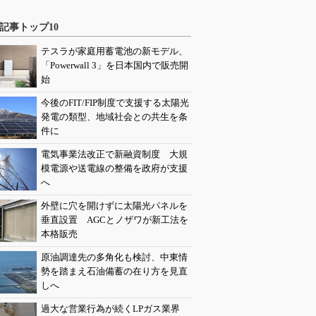
記事トップ10
テスラが家庭用蓄電池の新モデル、
「Powerwall 3」を日本国内で販売開
始
今後のFIT/FIP制度で支援する太陽光
発電の類型、地域社会との共生を条
件に
電気事業法改正で新融資制度 大規
模電源や送電線の整備を政府が支援
へ
外壁に穴を開けずに太陽光パネルを
垂直設置 AGCとノザワが新工法を
本格販売
原油調達先の多角化も検討、中東情
勢を踏まえ石油備蓄の在り方を見直
しへ
過大な営業行為が続くLPガス業界