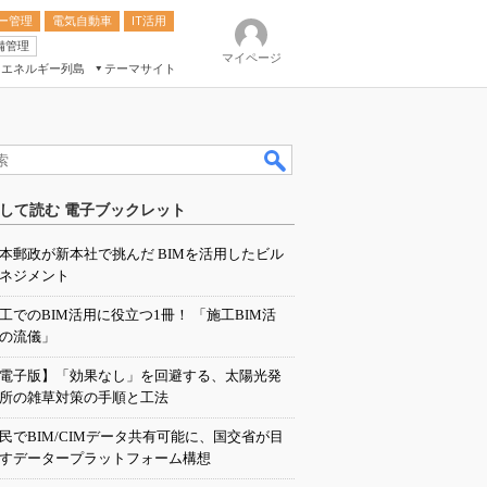
ー管理
電気自動車
IT活用
備管理
マイページ
エネルギー列島
テーマサイト
eek
ション総合展
して読む 電子ブックレット
ク
本郵政が新本社で挑んだ BIMを活用したビル
ネジメント
工でのBIM活用に役立つ1冊！ 「施工BIM活
の流儀」
電子版】「効果なし」を回避する、太陽光発
所の雑草対策の手順と工法
民でBIM/CIMデータ共有可能に、国交省が目
すデータープラットフォーム構想