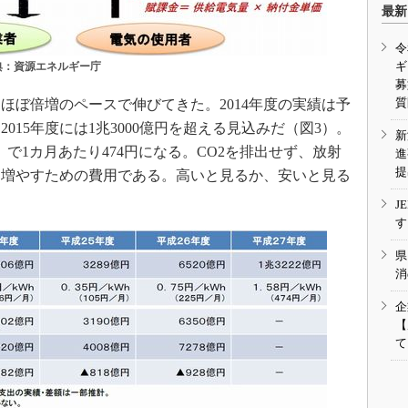
最新
令
ギ
典：資源エネルギー庁
募
質
ぼ倍増のペースで伸びてきた。2014年度の実績は予
2015年度には1兆3000億円を超える見込みだ（図3）。
新
）で1カ月あたり474円になる。CO2を排出せず、放射
進
提
を増やすための費用である。高いと見るか、安いと見る
J
す
県
消
企
【
て