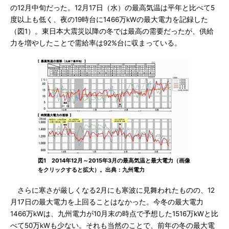
の12月中旬だった。12月17日（水）の最高気温は平年と比べて5
度以上も低く、夜の19時台に1466万kWの最大電力を記録した
（図1）。東日本大震災以降の冬では最高の需要だったが、供給
力を増やしたことで需給率は92%台に収まっている。
図1 2014年12月～2015年3月の最高気温と最大電力（画像
をクリックすると拡大）。出典：九州電力
さらに寒さが厳しくなる2月にも寒波に見舞われたものの、12
月17日の最大電力を上回ることはなかった。今冬の最大電力
1466万kWは、九州電力が10月末の時点で予想した1516万kWと比
べて50万kWも少ない。それも当然のことで、前年の冬の最大電