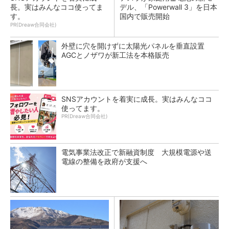
長。実はみんなココ使ってま
デル、「Powerwall 3」を日本
す。
国内で販売開始
PR(Dreaw合同会社)
外壁に穴を開けずに太陽光パネルを垂直設置
AGCとノザワが新工法を本格販売
SNSアカウントを着実に成長。実はみんなココ
使ってます。
PR(Dreaw合同会社)
電気事業法改正で新融資制度 大規模電源や送
電線の整備を政府が支援へ