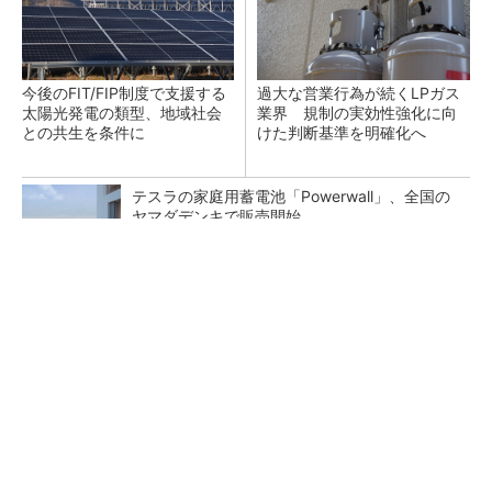
今後のFIT/FIP制度で支援する
過大な営業行為が続くLPガス
太陽光発電の類型、地域社会
業界 規制の実効性強化に向
との共生を条件に
けた判断基準を明確化へ
テスラの家庭用蓄電池「Powerwall」、全国の
ヤマダデンキで販売開始
カーボンファーミングの日本市場、2030年度
に92億円規模に
再エネ出力制御の最新見通しが公表 蓄電池の
早期系統接続に関する暫定措置も