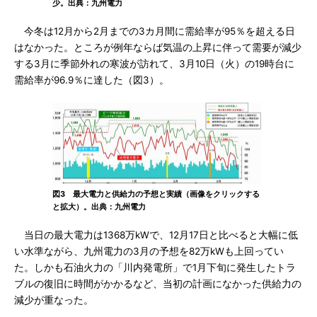
少。出典：九州電力
今冬は12月から2月までの3カ月間に需給率が95％を超える日
はなかった。ところが例年ならば気温の上昇に伴って需要が減少
する3月に季節外れの寒波が訪れて、3月10日（火）の19時台に
需給率が96.9％に達した（図3）。
図3 最大電力と供給力の予想と実績（画像をクリックする
と拡大）。出典：九州電力
当日の最大電力は1368万kWで、12月17日と比べると大幅に低
い水準ながら、九州電力の3月の予想を82万kWも上回ってい
た。しかも石油火力の「川内発電所」で1月下旬に発生したトラ
ブルの復旧に時間がかかるなど、当初の計画になかった供給力の
減少が重なった。