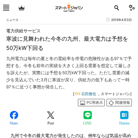
ニュース
2015年4月3日
電力供給サービス
寒波に見舞われた今冬の九州、最大電力は予想を
50万kW下回る
九州電力は毎年の夏と冬の需給率を停電の危険性がある97％で予
想する。今冬も前年の実績を大きく上回る需要を想定して厳しさ
を訴えたが、実際には予想を50万kW下回った。ただし需要の減
少を見込んでいた3月に寒波が戻り、供給力の低下もあって一時
97％に近づく事態が発生した。
[
石田雅也
，スマートジャパン]
PC用表示
関連情報
Share
Post
LINE
Hatena
九州で今冬の最大電力が発生したのは、例年ならば気温が高め