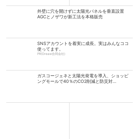
外壁に穴を開けずに太陽光パネルを垂直設置
AGCとノザワが新工法を本格販売
SNSアカウントを着実に成長。実はみんなココ
使ってます。
PR(Dreaw合同会社)
ガスコージェネと太陽光発電を導入、ショッピ
ングモールで40％のCO2削減と防災対...