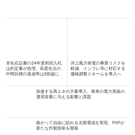
非化石証書の24年度初回入札
洋上風力発電の事業リスクを
は約定量が急増、高度化法の
軽減、インフレ等に対応する
中間目標の達成率は9割超に
価格調整スキームを導入へ
加速する再エネの大量導入、将来の電力系統の
運用容量に与える影響と課題
曲がって自由に貼れる太陽電池を実現、PXPが
新たな作製技術を開発