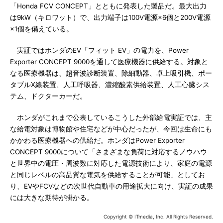
「Honda FCV CONCEPT」とともに発表した製品だ。最大出力
は9kW（キロワット）で、出力端子は100V電源×6個と200V電源
×1個を備えている。
実証ではホンダのEV「フィット EV」の電力を、Power
Exporter CONCEPT 9000を通して医療機器に供給する。対象と
なる医療機器は、超音波診断装置、除細動器、卓上吸引機、ポー
タブルX線装置、人工呼吸器、濃縮酸素供給装置、人工心臓シス
テム、ドクターカーだ。
ホンダがこれまで公表しているこうした外部給電実証では、主
な給電対象は博物館や住宅などが中心だったが、今回は生命にも
かかわる医療機器への供給だ。ホンダはPower Exporter
CONCEPT 9000について「さまざまな負荷に対応するノウハウ
と世界中の電圧・周波数に対応した電源技術により、家庭の電源
と同じレベルの高品質な電気を供給することが可能」としてお
り、EVやFCVなどの次世代自動車の用途拡大に向け、実証の成果
には大きな期待が掛かる。
Copyright © ITmedia, Inc. All Rights Reserved.