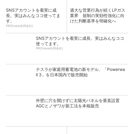
SNSアカウントを着実に成
過大な営業行為が続くLPガス
長。実はみんなココ使ってま
業界 規制の実効性強化に向
す。
けた判断基準を明確化へ
PR(Dreaw合同会社)
SNSアカウントを着実に成長。実はみんなココ
使ってます。
PR(Dreaw合同会社)
テスラが家庭用蓄電池の新モデル、「Powerwa
ll 3」を日本国内で販売開始
外壁に穴を開けずに太陽光パネルを垂直設置
AGCとノザワが新工法を本格販売