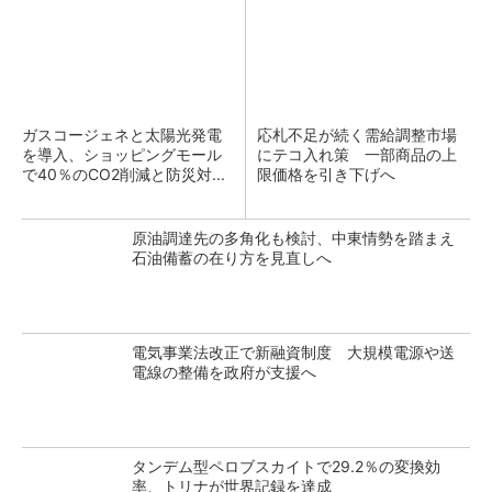
ガスコージェネと太陽光発電
応札不足が続く需給調整市場
を導入、ショッピングモール
にテコ入れ策 一部商品の上
で40％のCO2削減と防災対...
限価格を引き下げへ
原油調達先の多角化も検討、中東情勢を踏まえ
石油備蓄の在り方を見直しへ
電気事業法改正で新融資制度 大規模電源や送
電線の整備を政府が支援へ
タンデム型ペロブスカイトで29.2％の変換効
率、トリナが世界記録を達成