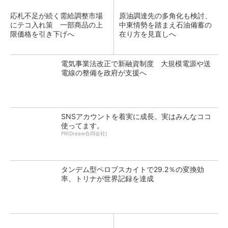
応札不足が続く需給調整市場
原油調達先の多角化も検討、
にテコ入れ策 一部商品の上
中東情勢を踏まえ石油備蓄の
限価格を引き下げへ
在り方を見直しへ
電気事業法改正で新融資制度 大規模電源や送
電線の整備を政府が支援へ
SNSアカウントを着実に成長。実はみんなココ
使ってます。
PR(Dreaw合同会社)
タンデム型ペロブスカイトで29.2％の変換効
率、トリナが世界記録を達成