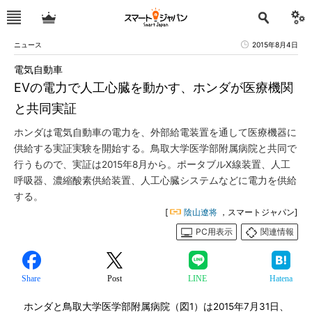
ニュース
2015年8月4日
電気自動車
EVの電力で人工心臓を動かす、ホンダが医療機関
と共同実証
ホンダは電気自動車の電力を、外部給電装置を通して医療機器に
供給する実証実験を開始する。鳥取大学医学部附属病院と共同で
行うもので、実証は2015年8月から。ポータブルX線装置、人工
呼吸器、濃縮酸素供給装置、人工心臓システムなどに電力を供給
する。
[
陰山遼将
，スマートジャパン]
PC用表示
関連情報
Share
Post
LINE
Hatena
ホンダと鳥取大学医学部附属病院（図1）は2015年7月31日、