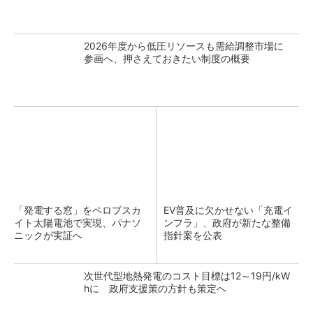
2026年度から低圧リソースも需給調整市場に
参画へ、押さえておきたい制度の概要
「発電する窓」をペロブスカ
EV普及に欠かせない「充電イ
イト太陽電池で実現、パナソ
ンフラ」、政府が新たな整備
ニックが実証へ
指針案を公表
次世代型地熱発電のコスト目標は12～19円/kW
hに 政府支援策の方針も策定へ