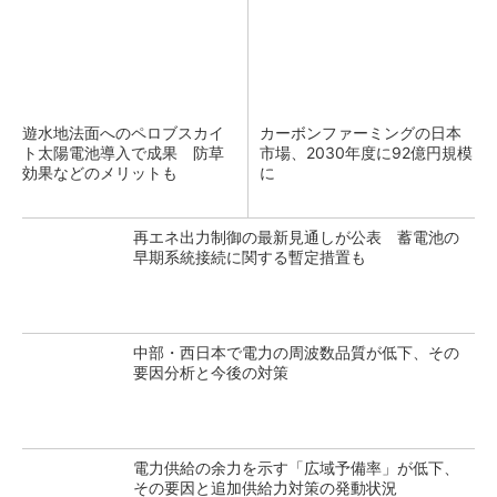
遊水地法面へのペロブスカイ
カーボンファーミングの日本
ト太陽電池導入で成果 防草
市場、2030年度に92億円規模
効果などのメリットも
に
再エネ出力制御の最新見通しが公表 蓄電池の
早期系統接続に関する暫定措置も
中部・西日本で電力の周波数品質が低下、その
要因分析と今後の対策
電力供給の余力を示す「広域予備率」が低下、
その要因と追加供給力対策の発動状況