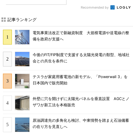
Recommended by
記事ランキング
電気事業法改正で新融資制度 大規模電源や送電線の整
備を政府が支援へ
今後のFIT/FIP制度で支援する太陽光発電の類型、地域社
会との共生を条件に
テスラが家庭用蓄電池の新モデル、「Powerwall 3」を
日本国内で販売開始
外壁に穴を開けずに太陽光パネルを垂直設置 AGCとノ
ザワが新工法を本格販売
原油調達先の多角化も検討、中東情勢を踏まえ石油備蓄
の在り方を見直しへ