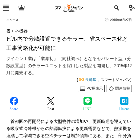
ニュース
2015年8月27日
省エネ機器
ビル内で分散設置できるチラー、省スペース化と
工事簡略化が可能に
ダイキン工業は「業界初」（同社調べ）となるセパレート型（分
散設置型）のチラーユニットを採用した製品を開発し、2015年12
月に発売する。
[
長町基
，スマートジャパン]
PC用表示
関連情報
Share
Post
LINE
Hatena
首都圏の再開発による大型物件の増加や、更新時期を迎えてい
る吸収式冷凍機からの熱源転換による更新需要などで、熱源機を
連結して増減できる空冷チラーは増加傾向にある。また、部分負