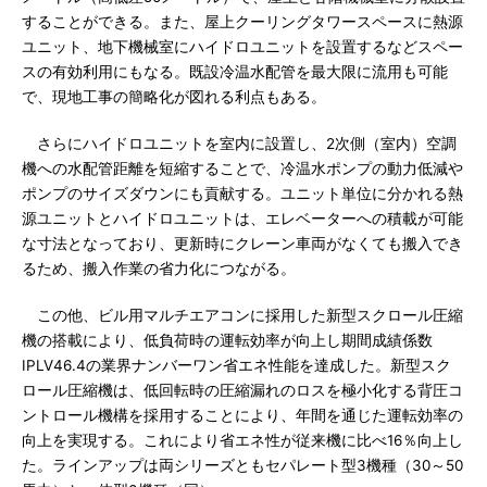
することができる。また、屋上クーリングタワースペースに熱源
ユニット、地下機械室にハイドロユニットを設置するなどスペー
スの有効利用にもなる。既設冷温水配管を最大限に流用も可能
で、現地工事の簡略化が図れる利点もある。
さらにハイドロユニットを室内に設置し、2次側（室内）空調
機への水配管距離を短縮することで、冷温水ポンプの動力低減や
ポンプのサイズダウンにも貢献する。ユニット単位に分かれる熱
源ユニットとハイドロユニットは、エレベーターへの積載が可能
な寸法となっており、更新時にクレーン車両がなくても搬入でき
るため、搬入作業の省力化につながる。
この他、ビル用マルチエアコンに採用した新型スクロール圧縮
機の搭載により、低負荷時の運転効率が向上し期間成績係数
IPLV46.4の業界ナンバーワン省エネ性能を達成した。新型スク
ロール圧縮機は、低回転時の圧縮漏れのロスを極小化する背圧コ
ントロール機構を採用することにより、年間を通じた運転効率の
向上を実現する。これにより省エネ性が従来機に比べ16％向上し
た。ラインアップは両シリーズともセパレート型3機種（30～50