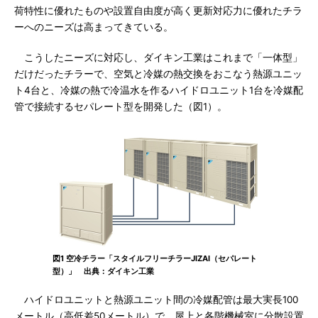
荷特性に優れたものや設置自由度が高く更新対応力に優れたチラ
ーへのニーズは高まってきている。
こうしたニーズに対応し、ダイキン工業はこれまで「一体型」
だけだったチラーで、空気と冷媒の熱交換をおこなう熱源ユニッ
ト4台と、冷媒の熱で冷温水を作るハイドロユニット1台を冷媒配
管で接続するセパレート型を開発した（図1）。
図1 空冷チラー「スタイルフリーチラーJIZAI（セパレート
型）」 出典：ダイキン工業
ハイドロユニットと熱源ユニット間の冷媒配管は最大実長100
メートル（高低差50メートル）で、屋上と各階機械室に分散設置