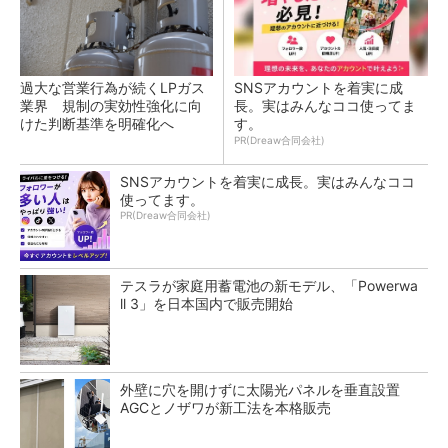
過大な営業行為が続くLPガス
SNSアカウントを着実に成
業界 規制の実効性強化に向
長。実はみんなココ使ってま
けた判断基準を明確化へ
す。
PR(Dreaw合同会社)
SNSアカウントを着実に成長。実はみんなココ
使ってます。
PR(Dreaw合同会社)
テスラが家庭用蓄電池の新モデル、「Powerwa
ll 3」を日本国内で販売開始
外壁に穴を開けずに太陽光パネルを垂直設置
AGCとノザワが新工法を本格販売