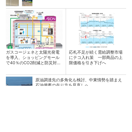
ガスコージェネと太陽光発電
応札不足が続く需給調整市場
を導入、ショッピングモール
にテコ入れ策 一部商品の上
で40％のCO2削減と防災対...
限価格を引き下げへ
原油調達先の多角化も検討、中東情勢を踏まえ
石油備蓄の在り方を見直しへ
電気事業法改正で新融資制度 大規模電源や送
電線の整備を政府が支援へ