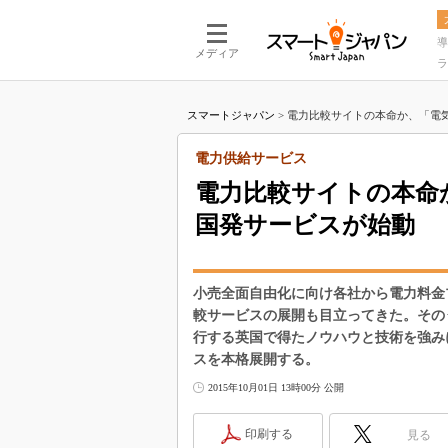
導
メディア
ラ
スマートジャパン
>
電力比較サイトの本命か、「電気
電力供給サービス
電力比較サイトの本命
国発サービスが始動
小売全面自由化に向け各社から電力料金
較サービスの展開も目立ってきた。その
行する英国で得たノウハウと技術を強みに
スを本格展開する。
2015年10月01日 13時00分 公開
印刷する
見る