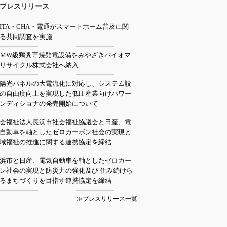
プレスリリース
EITA・CHA・電通がスマートホーム普及に関
る共同調査を実施
0MW級鶏糞専焼発電設備をみやざきバイオマ
リサイクル株式会社へ納入
陽光パネルの大電流化に対応し、システム設
の自由度向上を実現した低圧産業向けパワー
ンディショナの発売開始について
会福祉法人長浜市社会福祉協議会と日産、電
自動車を軸としたゼロカーボン社会の実現と
域福祉の推進に関する連携協定を締結
浜市と日産、電気自動車を軸としたゼロカー
ン社会の実現と防災力の強化及び 住み続けら
るまちづくりを目指す連携協定を締結
≫プレスリリース一覧