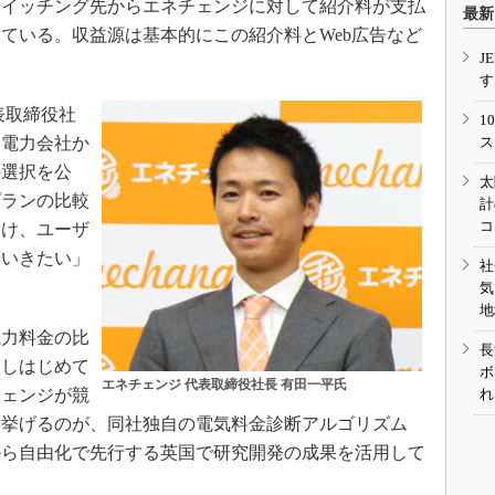
スイッチング先からエネチェンジに対して紹介料が支払
最新
ている。収益源は基本的にこの紹介料とWeb広告など
J
す
表取締役社
1
は電力会社か
ス
の選択を公
太
プランの比較
計
コ
向け、ユーザ
ていきたい」
社
気
地
力料金の比
長
開しはじめて
ボ
エネチェンジ 代表取締役社長 有田一平氏
チェンジが競
れ
て挙げるのが、同社独自の電気料金診断アルゴリズム
から自由化で先行する英国で研究開発の成果を活用して