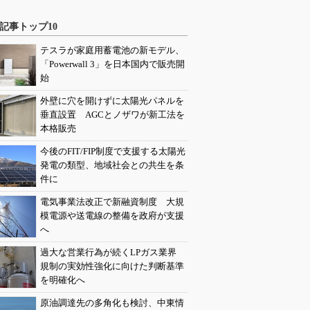
記事トップ10
テスラが家庭用蓄電池の新モデル、
「Powerwall 3」を日本国内で販売開
始
外壁に穴を開けずに太陽光パネルを
垂直設置 AGCとノザワが新工法を
本格販売
今後のFIT/FIP制度で支援する太陽光
発電の類型、地域社会との共生を条
件に
電気事業法改正で新融資制度 大規
模電源や送電線の整備を政府が支援
へ
過大な営業行為が続くLPガス業界
規制の実効性強化に向けた判断基準
を明確化へ
原油調達先の多角化も検討、中東情