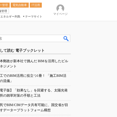
ー管理
電気自動車
IT活用
備管理
マイページ
エネルギー列島
テーマサイト
eek
ション総合展
して読む 電子ブックレット
ク
本郵政が新本社で挑んだ BIMを活用したビル
ネジメント
工でのBIM活用に役立つ1冊！ 「施工BIM活
の流儀」
電子版】「効果なし」を回避する、太陽光発
所の雑草対策の手順と工法
民でBIM/CIMデータ共有可能に、国交省が目
すデータープラットフォーム構想