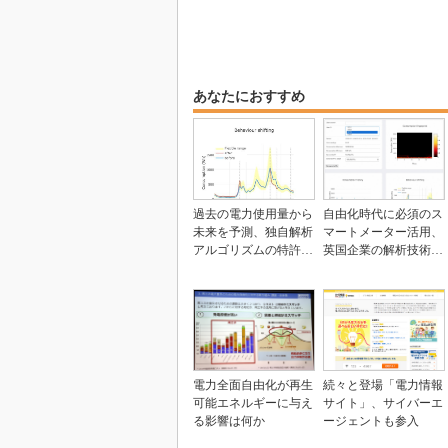
あなたにおすすめ
過去の電力使用量から
自由化時代に必須のス
未来を予測、独自解析
マートメーター活用、
アルゴリズムの特許を
英国企業の解析技術を
取得
独占展開
電力全面自由化が再生
続々と登場「電力情報
可能エネルギーに与え
サイト」、サイバーエ
る影響は何か
ージェントも参入