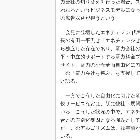
力会社の切り替えを行った場合、
われるというビジネスモデルになっ
の広告収益が担うという。
会見に登壇したエネチェンジ 代
長の有田一平氏は「エネチェンジ
ら独立した存在であり、電力会社
平・中立的サポートする電力料金
サイト。電力の小売全面自由化に
ーの『電力会社を選ぶ』を支援し
と語る。
一方でこうした自由化に向けた電
較サービスなどは、既に他社も展
いる。こうした状況の中で、エネ
合との差別化要因となる強みとし
だ。このアルゴリズムは、数年前
いる。