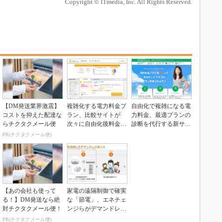
Copyright © ITmedia, Inc. All Rights Reserved.
【DM発送業界激震】
複雑化する電力料金プ
自由化で複雑になる電
コストを抑えた配達な
ラン、比較サイトが
力料金、最適プランの
らチクタクメール便
次々に自由化後料金に
診断を代行する新サー
対応
ビス
PR(チクタクメール便)
【あの会社も使って
家電の遠隔制御で確実
る！】DM発送なら絶
な「節電」、エネチェ
対チクタクメール便！
ンジらがデマンドレス
ポンス実証
PR(チクタクメール便)