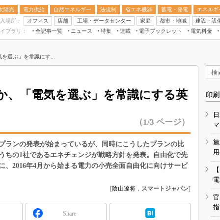
太陽光
電力供給
自然エネルギー
法規制
省エネ機器
蓄電・発電
エネルギ
入場所：
オフィス
店舗
工場・データセンター
家庭
都市・地域
建設・設
イブラリ：
全記事一覧
ニュース
特集
連載
電子ブックレット
電気料金
スマートエネルギーW
を選ぶ」を常識にす...
住宅・都市イノベー
太陽光発電運用
新電力
か、「電気を選ぶ」を常識にする英
印刷
電気料金ガイドブッ
日
空調特集
（1/3 ページ）
マ
BEMS
施
プランの発表が始まっているが、同時にこうしたプランの比
キーワード解説
用
うちの1社であるエネチェンジが戦略方針を発表。自由化で先
、2016年4月から始まる電力の小売全面自由化に向けサービ
【
電
[
陰山遼将
，
スマートジャパン
]
官
指
Share