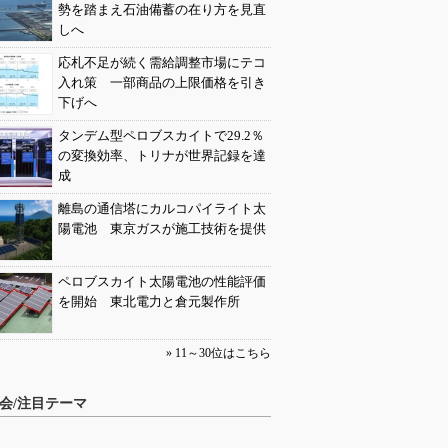
勢を踏まえ石油備蓄の在り方を見直
しへ
応札不足が続く需給調整市場にテコ
入れ策 一部商品の上限価格を引き
下げへ
タンデム型ペロブスカイトで29.2％
の変換効率、トリナが世界記録を達
成
離島の通信塔にカルコパイライト太
陽電池 東京ガスが施工技術を提供
ペロブスカイト太陽電池の性能評価
を開始 東北電力と倉元製作所
» 11～30位はこちら
会/注目テーマ