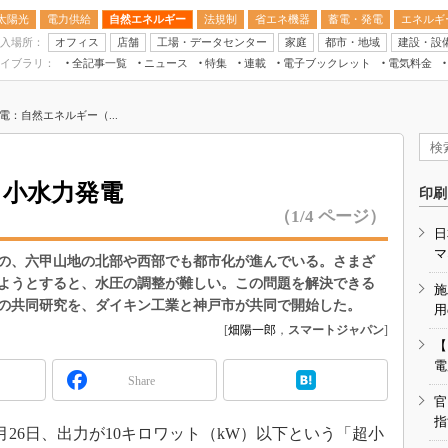
太陽光
電力供給
自然エネルギー
法規制
省エネ機器
蓄電・発電
エネルギ
入場所：
オフィス
店舗
工場・データセンター
家庭
都市・地域
建設・設
イブラリ：
全記事一覧
ニュース
特集
連載
電子ブックレット
電気料金
スマートエネルギーW
電：自然エネルギー（...
住宅・都市イノベー
太陽光発電運用
新電力
、小水力発電
印刷
電気料金ガイドブッ
（1/4 ページ）
日
空調特集
マ
の、六甲山地の北部や西部でも都市化が進んでいる。さまざ
BEMS
ようとすると、水圧の調整が難しい。この問題を解決できる
施
キーワード解説
の共同研究を、ダイキン工業と神戸市が共同で開始した。
用
[
畑陽一郎
，
スマートジャパン
]
【
電
Share
官
指
月26日、出力が10キロワット（kW）以下という「超小