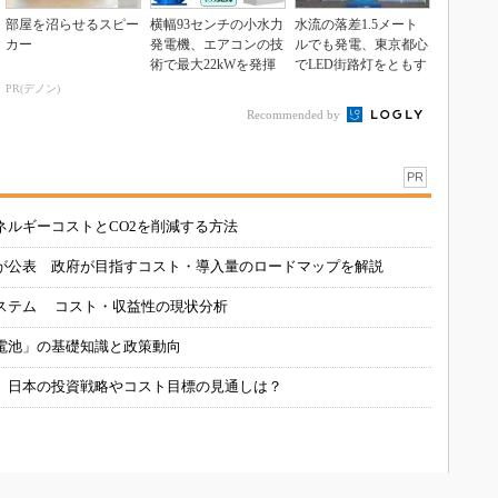
部屋を沼らせるスピー
横幅93センチの小水力
水流の落差1.5メート
カー
発電機、エアコンの技
ルでも発電、東京都心
術で最大22kWを発揮
でLED街路灯をともす
PR(デノン)
Recommended by
PR
ネルギーコストとCO2を削減する方法
が公表 政府が目指すコスト・導入量のロードマップを解説
ステム コスト・収益性の現状分析
電池」の基礎知識と政策動向
、日本の投資戦略やコスト目標の見通しは？