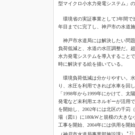
型マイクロ小水力発電システム」
環境省の実証事業として3年間で
年目までに完了し、神戸市の水道
神戸市水道局には解決したい問題
負荷低減と、水道の水圧調整だ。
水力発電システムを導入することで
時に解決する絵を描いている。
環境負荷低減は分かりやすい。水
り、水圧を利用できれば水車を回
「1998年から1999年にかけて、
発電など未利用エネルギーが活用
を開始し、2002年には北区の千苅
場（図1）に180kWと規模の大き
工事を開始、2004年には供用を開
＊2
（神戸市水道局事業部施設課）