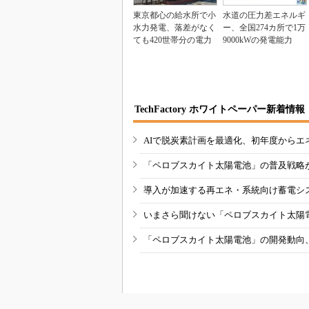
東京都心の給水所で小
水道の圧力差エネルギ
水力発電、落差がなく
ー、全国274カ所で1万
ても420世帯分の電力
9000kWの発電能力
TechFactory ホワイトペーパー新着情報
AIで脱炭素計画を最適化、初年度からエ
「ペロブスカイト太陽電池」の普及戦略
導入が加速する再エネ・系統向け蓄電シ
いまさら聞けない「ペロブスカイト太陽
「ペロブスカイト太陽電池」の開発動向