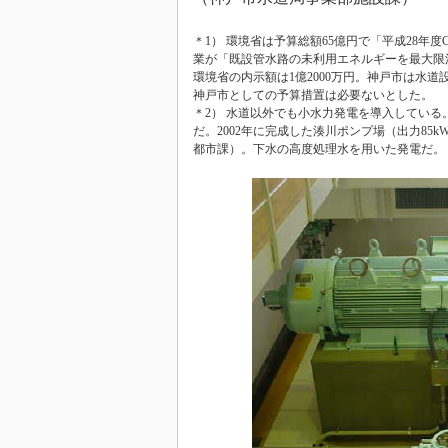
＊1） 環境省は予算総額65億円で「平成28
業が「既設管水路の未利用エネルギーを最大限
環境省の内示額は1億2000万円。神戸市は水
神戸市としての予算措置は必要ないとした。
＊2） 水道以外でも小水力発電を導入してい
だ。2002年に完成した湊川ポンプ場（出力85k
都市課）。下水の高度処理水を用いた発電だ。