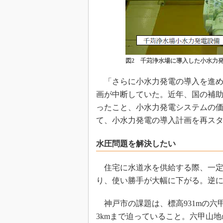
図2 千苅浄水場に導入した小水力
「さらに小水力発電の導入を進め
画が中断していた。近年、国の補助
ったこと、小水力発電システムの
て、小水力発電の導入計画を再ス
水圧問題を解決したい
住宅に水道水を供給する際、一定
り、使い勝手が大幅に下がる。逆
神戸市の課題は、標高931mの六
3kmまで迫っていること。六甲山