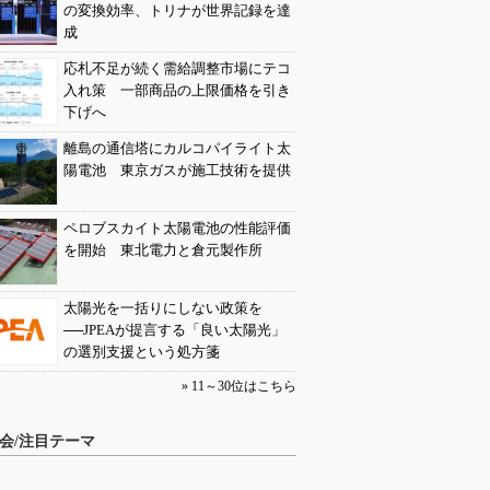
の変換効率、トリナが世界記録を達
成
応札不足が続く需給調整市場にテコ
入れ策 一部商品の上限価格を引き
下げへ
離島の通信塔にカルコパイライト太
陽電池 東京ガスが施工技術を提供
ペロブスカイト太陽電池の性能評価
を開始 東北電力と倉元製作所
太陽光を一括りにしない政策を
──JPEAが提言する「良い太陽光」
の選別支援という処方箋
» 11～30位はこちら
会/注目テーマ