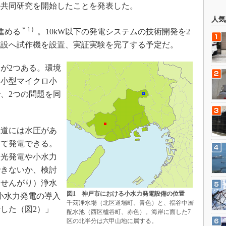
の共同研究を開始したことを発表した。
人気
＊1）
進める
。10kW以下の発電システムの技術開発を2
施設へ試作機を設置、実証実験を完了する予定だ。
が2つある。環境
超小型マイクロ小
、2つの問題を同
道には水圧があ
して発電できる。
太陽光発電や小水力
できないか、検討
（せんがり）浄水
図1 神戸市における小水力発電設備の位置
な小水力発電の導入
千苅浄水場（北区道場町、青色）と、福谷中層
始した（図2）」
配水池（西区櫨谷町、赤色）。海岸に面した7
区の北半分は六甲山地に属する。
）
。