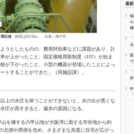
最新
福
ル
補
発電設備
標高は約140m。 出典：神戸市
「
る
ようとしたものの、費用対効果などに課題があり、計
富
率が上がったこと、固定価格買取制度（FIT）が始ま
で
価格が下がったこと、小型の機器が登場したことによっ
タートすることができた」（同施設課）。
「
井
中
「
以上の水圧を保つことができないと、水の出が悪くな
に水圧が高すぎると、漏水の原因になる。
甲山を擁する六甲山地が大阪湾に面する市街地から約
地の北側や西側を含め、さまざまな高度に住宅が広がっ