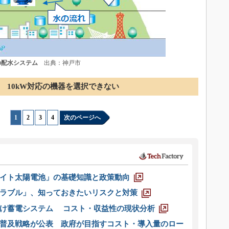
の配水システム
出典：神戸市
10kW対応の機器を選択できない
1
|
2
|
3
|
4
次のページへ
イト太陽電池」の基礎知識と政策動向
ラブル」、知っておきたいリスクと対策
向け蓄電システム コスト・収益性の現状分析
普及戦略が公表 政府が目指すコスト・導入量のロー