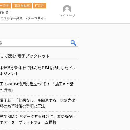
ー管理
電気自動車
IT活用
備管理
マイページ
エネルギー列島
テーマサイト
eek
ション総合展
して読む 電子ブックレット
ク
本郵政が新本社で挑んだ BIMを活用したビル
ネジメント
工でのBIM活用に役立つ1冊！ 「施工BIM活
の流儀」
電子版】「効果なし」を回避する、太陽光発
所の雑草対策の手順と工法
民でBIM/CIMデータ共有可能に、国交省が目
すデータープラットフォーム構想