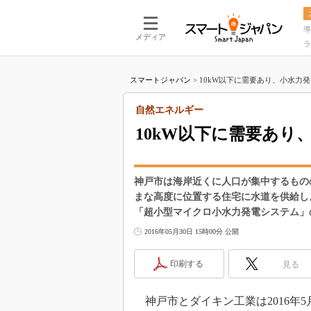
導
メディア
ラ
スマートジャパン
>
10kW以下に需要あり、小水力発
自然エネルギー
10kW以下に需要あり
神戸市は海岸近くに人口が集中するもの
まな高度に位置する住宅に水道を供給し
「超小型マイクロ小水力発電システム」
2016年05月30日 15時00分 公開
印刷する
見る
神戸市とダイキン工業は2016年5