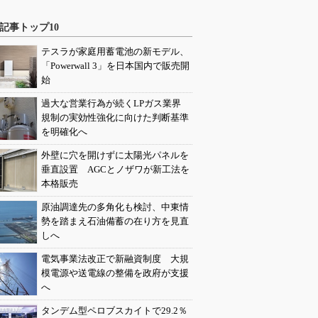
記事トップ10
テスラが家庭用蓄電池の新モデル、
「Powerwall 3」を日本国内で販売開
始
過大な営業行為が続くLPガス業界
規制の実効性強化に向けた判断基準
を明確化へ
外壁に穴を開けずに太陽光パネルを
垂直設置 AGCとノザワが新工法を
本格販売
原油調達先の多角化も検討、中東情
勢を踏まえ石油備蓄の在り方を見直
しへ
電気事業法改正で新融資制度 大規
模電源や送電線の整備を政府が支援
へ
タンデム型ペロブスカイトで29.2％