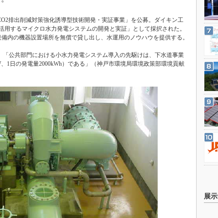
年度CO2排出削減対策強化誘導型技術開発・実証事業」を公募。ダイキン工
活用するマイクロ水力発電システムの開発と実証」として採択された。
道設備内の機器設置場所を無償で貸し出し、水運用のノウハウを提供する。
る。「公共部門における小水力発電システム導入の先駆けは、下水道事業
W、1日の発電量2000kWh）である」（神戸市環境局環境政策部環境貢献
展示