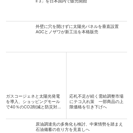
ll 3」を日本国内で販売開始
外壁に穴を開けずに太陽光パネルを垂直設置
AGCとノザワが新工法を本格販売
ガスコージェネと太陽光発電
応札不足が続く需給調整市場
を導入、ショッピングモール
にテコ入れ策 一部商品の上
で40％のCO2削減と防災対...
限価格を引き下げへ
原油調達先の多角化も検討、中東情勢を踏まえ
石油備蓄の在り方を見直しへ