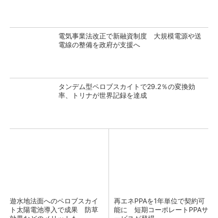
電気事業法改正で新融資制度 大規模電源や送
電線の整備を政府が支援へ
タンデム型ペロブスカイトで29.2％の変換効
率、トリナが世界記録を達成
遊水地法面へのペロブスカイ
再エネPPAを1年単位で契約可
ト太陽電池導入で成果 防草
能に 短期コーポレートPPAサ