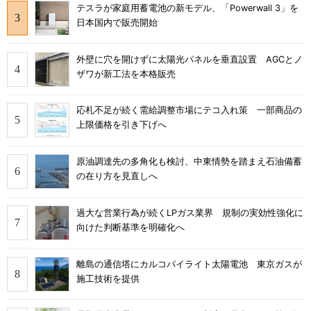
テスラが家庭用蓄電池の新モデル、「Powerwall 3」を
日本国内で販売開始
外壁に穴を開けずに太陽光パネルを垂直設置 AGCとノ
ザワが新工法を本格販売
応札不足が続く需給調整市場にテコ入れ策 一部商品の
上限価格を引き下げへ
原油調達先の多角化も検討、中東情勢を踏まえ石油備蓄
の在り方を見直しへ
過大な営業行為が続くLPガス業界 規制の実効性強化に
向けた判断基準を明確化へ
離島の通信塔にカルコパイライト太陽電池 東京ガスが
施工技術を提供