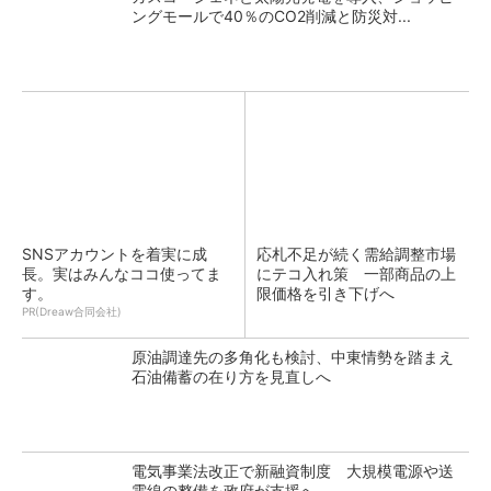
ングモールで40％のCO2削減と防災対...
SNSアカウントを着実に成
応札不足が続く需給調整市場
長。実はみんなココ使ってま
にテコ入れ策 一部商品の上
す。
限価格を引き下げへ
PR(Dreaw合同会社)
原油調達先の多角化も検討、中東情勢を踏まえ
石油備蓄の在り方を見直しへ
電気事業法改正で新融資制度 大規模電源や送
電線の整備を政府が支援へ