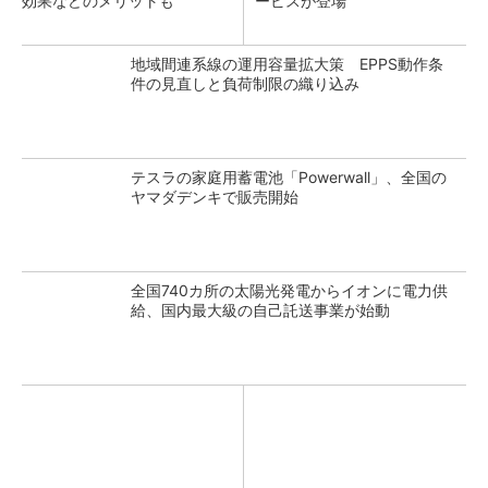
効果などのメリットも
ービスが登場
地域間連系線の運用容量拡大策 EPPS動作条
件の見直しと負荷制限の織り込み
テスラの家庭用蓄電池「Powerwall」、全国の
ヤマダデンキで販売開始
全国740カ所の太陽光発電からイオンに電力供
給、国内最大級の自己託送事業が始動