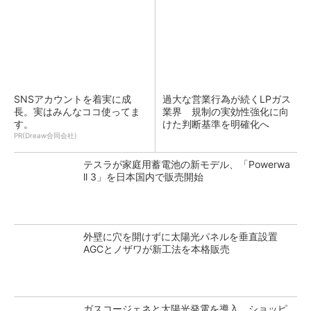
SNSアカウントを着実に成
過大な営業行為が続くLPガス
長。実はみんなココ使ってま
業界 規制の実効性強化に向
す。
けた判断基準を明確化へ
PR(Dreaw合同会社)
テスラが家庭用蓄電池の新モデル、「Powerwa
ll 3」を日本国内で販売開始
外壁に穴を開けずに太陽光パネルを垂直設置
AGCとノザワが新工法を本格販売
ガスコージェネと太陽光発電を導入、ショッピ