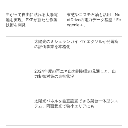
曲がって自由に貼れる太陽電
東芝やコスモ石油も活用、Ne
池を実現、PXPが新たな作製
xtDriveの電力データ基盤「Ec
技術を開発
ogenie＋」...
太陽光のミシュランガイド!? エクソルが発電所
の評価事業を本格化
2024年度の再エネ出力制御量の見通しと、出
力制御対策の進捗状況
太陽光パネルを垂直設置できる架台一体型シス
テム、両面受光で狭小エリアにも