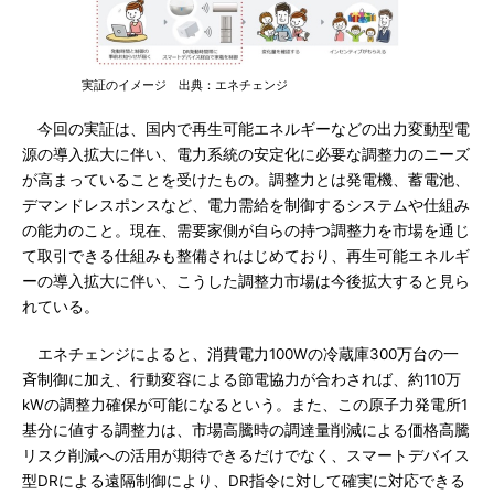
実証のイメージ 出典：エネチェンジ
今回の実証は、国内で再生可能エネルギーなどの出力変動型電
源の導入拡大に伴い、電力系統の安定化に必要な調整力のニーズ
が高まっていることを受けたもの。調整力とは発電機、蓄電池、
デマンドレスポンスなど、電力需給を制御するシステムや仕組み
の能力のこと。現在、需要家側が自らの持つ調整力を市場を通じ
て取引できる仕組みも整備されはじめており、再生可能エネルギ
ーの導入拡大に伴い、こうした調整力市場は今後拡大すると見ら
れている。
エネチェンジによると、消費電力100Wの冷蔵庫300万台の一
斉制御に加え、行動変容による節電協力が合わされば、約110万
kWの調整力確保が可能になるという。また、この原子力発電所1
基分に値する調整力は、市場高騰時の調達量削減による価格高騰
リスク削減への活用が期待できるだけでなく、スマートデバイス
型DRによる遠隔制御により、DR指令に対して確実に対応できる