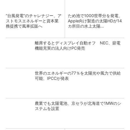
“台風発電”のチャレナジー、ア
ため池で1000世帯分を発電、
ストモスエネルギーと資本業
Apple向け製造の太陽HDが14
務提携で風車拡販へ
カ所目の水上太陽...
離席するとディスプレイ自動オフ NEC、節電
機能充実の法人向けPC発売
世界のエネルギーの77％を太陽光や風力で供給
可能、IPCCが発表
農業でも太陽電池、京セラが北海道で1MWのシ
ステムを設置