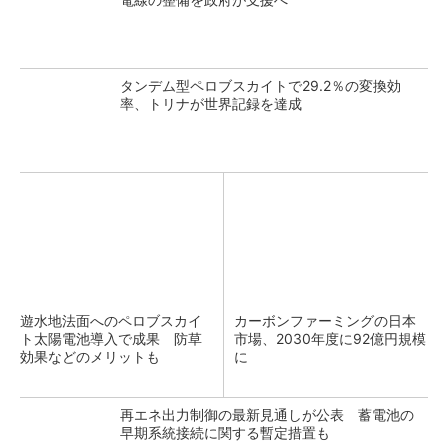
タンデム型ペロブスカイトで29.2％の変換効
率、トリナが世界記録を達成
遊水地法面へのペロブスカイ
カーボンファーミングの日本
ト太陽電池導入で成果 防草
市場、2030年度に92億円規模
効果などのメリットも
に
再エネ出力制御の最新見通しが公表 蓄電池の
早期系統接続に関する暫定措置も