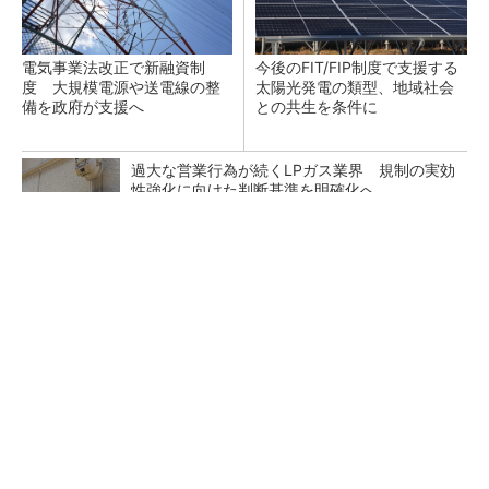
電気事業法改正で新融資制
今後のFIT/FIP制度で支援する
度 大規模電源や送電線の整
太陽光発電の類型、地域社会
備を政府が支援へ
との共生を条件に
過大な営業行為が続くLPガス業界 規制の実効
性強化に向けた判断基準を明確化へ
デノンの空間オーディオ、凄すぎた
PR(デノン)
テスラの家庭用蓄電池「Powerwall」、全国の
ヤマダデンキで販売開始