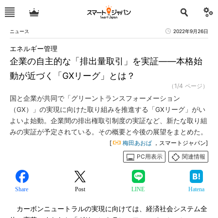
ニュース
2022年9月26日
エネルギー管理
企業の自主的な「排出量取引」を実証――本格始
動が近づく「GXリーグ」とは？
（1/4 ページ）
国と企業が共同で「グリーントランスフォーメーション
（GX）」の実現に向けた取り組みを推進する「GXリーグ」がい
よいよ始動。企業間の排出権取引制度の実証など、新たな取り組
みの実証が予定されている。その概要と今後の展望をまとめた。
[
梅田あおば
，スマートジャパン]
PC用表示
関連情報
Share
Post
LINE
Hatena
カーボンニュートラルの実現に向けては、経済社会システム全