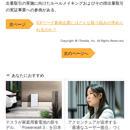
出量取引の実施に向けたルールメイキングおよびその排出量取引
の実証事業への参画がある。
GXリーグ参画企業にはどんな取り組みが求めら
れるのか？
Copyright © ITmedia, Inc. All Rights Reserved.
次のページへ
あなたにおすすめ
テスラが家庭用蓄電池の新モ
アクセンチュアが追求する
デル、「Powerwall 3」を日本
「最適なユーザー接点」づく