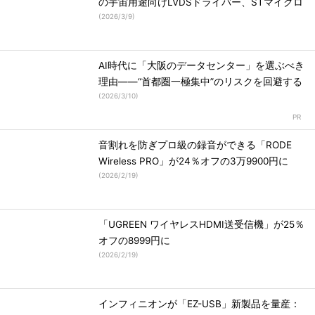
の宇宙用途向けLVDSドライバー、STマイクロ
(
2026/3/9
)
AI時代に「大阪のデータセンター」を選ぶべき
理由――“首都圏一極集中”のリスクを回避する
(
2026/3/10
)
音割れを防ぎプロ級の録音ができる「RODE
Wireless PRO」が24％オフの3万9900円に
(
2026/2/19
)
「UGREEN ワイヤレスHDMI送受信機」が25％
オフの8999円に
(
2026/2/19
)
インフィニオンが「EZ-USB」新製品を量産：