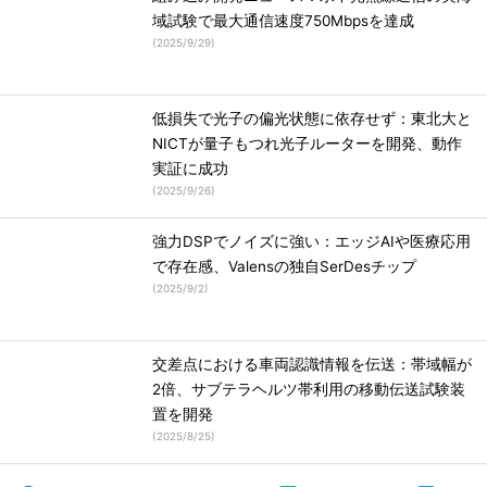
域試験で最大通信速度750Mbpsを達成
(
2025/9/29
)
低損失で光子の偏光状態に依存せず：東北大と
NICTが量子もつれ光子ルーターを開発、動作
実証に成功
(
2025/9/26
)
強力DSPでノイズに強い：エッジAIや医療応用
で存在感、Valensの独自SerDesチップ
(
2025/9/2
)
交差点における車両認識情報を伝送：帯域幅が
2倍、サブテラヘルツ帯利用の移動伝送試験装
置を開発
(
2025/8/25
)