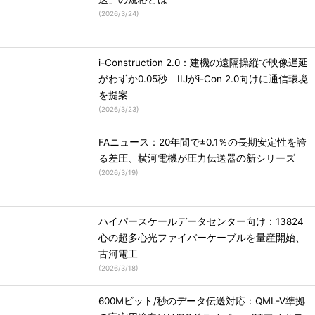
(
2026/3/24
)
i-Construction 2.0：建機の遠隔操縦で映像遅延
がわずか0.05秒 IIJがi-Con 2.0向けに通信環境
を提案
(
2026/3/23
)
FAニュース：20年間で±0.1％の長期安定性を誇
る差圧、横河電機が圧力伝送器の新シリーズ
(
2026/3/19
)
ハイパースケールデータセンター向け：13824
心の超多心光ファイバーケーブルを量産開始、
古河電工
(
2026/3/18
)
600Mビット/秒のデータ伝送対応：QML-V準拠