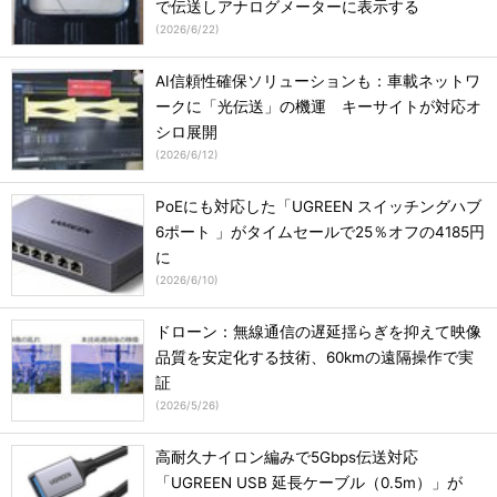
で伝送しアナログメーターに表示する
(
2026/6/22
)
AI信頼性確保ソリューションも：車載ネットワ
ークに「光伝送」の機運 キーサイトが対応オ
シロ展開
(
2026/6/12
)
PoEにも対応した「UGREEN スイッチングハブ
6ポート 」がタイムセールで25％オフの4185円
に
(
2026/6/10
)
ドローン：無線通信の遅延揺らぎを抑えて映像
品質を安定化する技術、60kmの遠隔操作で実
証
(
2026/5/26
)
高耐久ナイロン編みで5Gbps伝送対応
「UGREEN USB 延長ケーブル（0.5m）」が