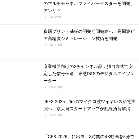
のマルチチャネルファイバーテスターを開発、
アンリツ
(
2025/12/2
)
多層プリント基板の開発期間短縮へ：高周波ビ
ア高精度シミュレーション技術を開発
(
2025/11/19
)
産業機器向けの2チャンネル品：独自方式で安
定した信号伝送 東芝D&Sのデジタルアイソレ
ーター
(
2025/11/18
)
IIFES 2025：1mのマイクロ波ワイヤレス給電実
演へ、京大発スタートアップが配線負荷解消
(
2025/11/18
)
「CES 2026」に出展：8時間の4K動画を5分で