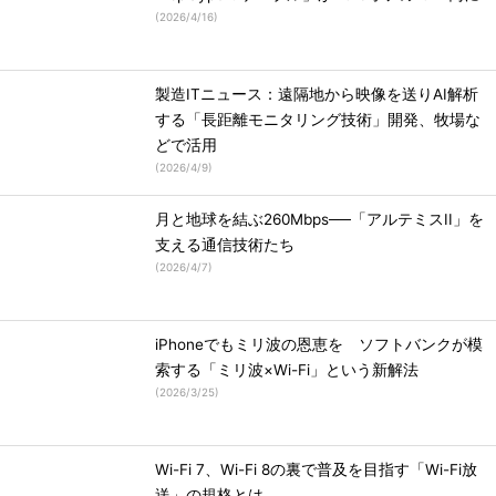
(
2026/4/16
)
製造ITニュース：遠隔地から映像を送りAI解析
する「長距離モニタリング技術」開発、牧場な
どで活用
(
2026/4/9
)
月と地球を結ぶ260Mbps──「アルテミスII」を
支える通信技術たち
(
2026/4/7
)
iPhoneでもミリ波の恩恵を ソフトバンクが模
索する「ミリ波×Wi-Fi」という新解法
(
2026/3/25
)
Wi-Fi 7、Wi-Fi 8の裏で普及を目指す「Wi-Fi放
送」の規格とは