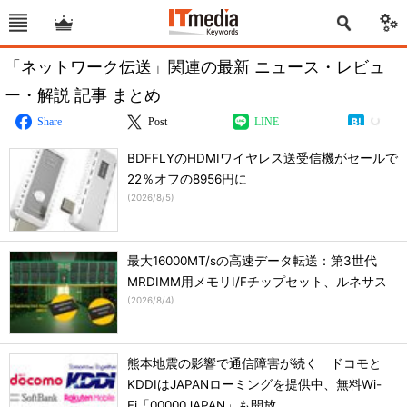
「ネットワーク伝送」関連の最新 ニュース・レビュ
ー・解説 記事 まとめ
Share
Post
LINE
BDFFLYのHDMIワイヤレス送受信機がセールで
22％オフの8956円に
(
2026/8/5
)
最大16000MT/sの高速データ転送：第3世代
MRDIMM用メモリI/Fチップセット、ルネサス
(
2026/8/4
)
熊本地震の影響で通信障害が続く ドコモと
KDDIはJAPANローミングを提供中、無料Wi-
Fi「00000JAPAN」も開放