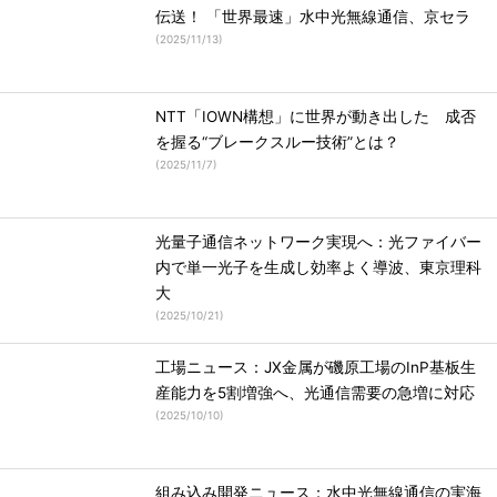
伝送！ 「世界最速」水中光無線通信、京セラ
(
2025/11/13
)
NTT「IOWN構想」に世界が動き出した 成否
を握る“ブレークスルー技術”とは？
(
2025/11/7
)
光量子通信ネットワーク実現へ：光ファイバー
内で単一光子を生成し効率よく導波、東京理科
大
(
2025/10/21
)
工場ニュース：JX金属が磯原工場のInP基板生
産能力を5割増強へ、光通信需要の急増に対応
(
2025/10/10
)
組み込み開発ニュース：水中光無線通信の実海