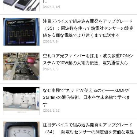
に
(
2026/7/12
)
注目デバイスで組み込み開発をアップグレード
（35）：周波数を使って熱電対センサーの測定
値を安価な電線でより遠くまで伝送する
(
2026/7/9
)
空孔コア光ファイバーを採用：波長多重PONシ
ステムで10W超の大電力伝送、電気通信大ら
(
2026/7/8
)
なぜ南極で“ネット”が使えるのか――KDDIや
Starlinkの通信技術、日本科学未来館で学べま
す
(
2026/6/25
)
注目デバイスで組み込み開発をアップグレード
（34）：熱電対センサーの測定値を安価な電線