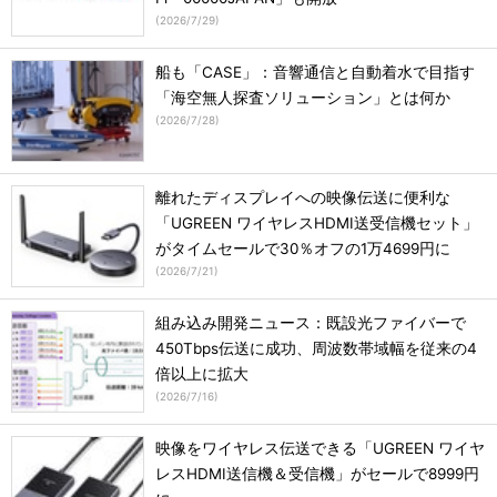
(
2026/7/29
)
船も「CASE」：音響通信と自動着水で目指す
「海空無人探査ソリューション」とは何か
(
2026/7/28
)
離れたディスプレイへの映像伝送に便利な
「UGREEN ワイヤレスHDMI送受信機セット」
がタイムセールで30％オフの1万4699円に
(
2026/7/21
)
組み込み開発ニュース：既設光ファイバーで
450Tbps伝送に成功、周波数帯域幅を従来の4
倍以上に拡大
(
2026/7/16
)
映像をワイヤレス伝送できる「UGREEN ワイヤ
レスHDMI送信機＆受信機」がセールで8999円