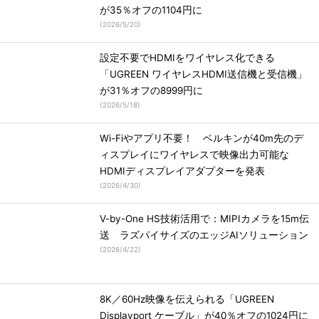
が35％オフの1104円に
(
2026/5/20
)
設定不要でHDMIをワイヤレス化できる
「UGREEN ワイヤレスHDMI送信機と受信機」
が31％オフの8999円に
(
2026/5/18
)
Wi-Fiやアプリ不要！ ベルキンが40m先のデ
ィスプレイにワイヤレスで映像出力可能な
HDMIディスプレイアダプターを発表
(
2026/4/30
)
V-by-One HS技術活用で：MIPIカメラを15m伝
送 ラズパイサイズのエッジAIソリューション
(
2026/4/22
)
8K／60Hz映像を伝えられる「UGREEN
Displayport ケーブル」が40％オフの1024円に