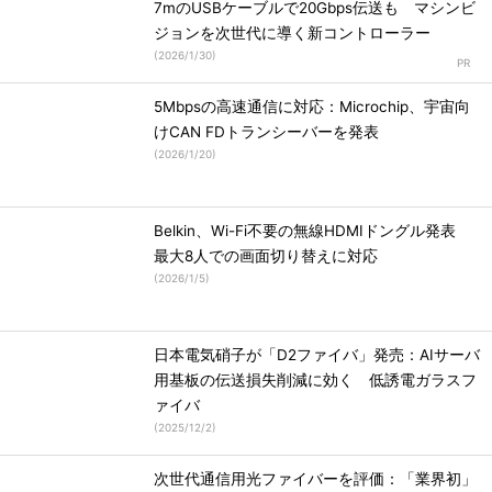
7mのUSBケーブルで20Gbps伝送も マシンビ
ジョンを次世代に導く新コントローラー
(
2026/1/30
)
5Mbpsの高速通信に対応：Microchip、宇宙向
けCAN FDトランシーバーを発表
(
2026/1/20
)
Belkin、Wi-Fi不要の無線HDMIドングル発表
最大8人での画面切り替えに対応
(
2026/1/5
)
日本電気硝子が「D2ファイバ」発売：AIサーバ
用基板の伝送損失削減に効く 低誘電ガラスフ
ァイバ
(
2025/12/2
)
次世代通信用光ファイバーを評価：「業界初」