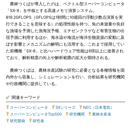
農林つくばが導入したのは、ベクトル型スーパーコンピュータ
「SX-9」を中核とする高速メモリ演算システム。
819.2GFLOPS（GFLOPSは1秒間に10億回の浮動少数点演算を実
行できることを意味する）の処理性能を持つ。魚の来遊量や良好
な漁場を予測した漁海況予報、エチゼンクラゲなど有害生物の出
現予測に利用するほか、海水温や海流が海洋生物資源の変動に及
ぼす影響とメカニズムの解明にも活用する。これまで採用してい
た前機種「SX-8」と比べハードウェア性能は6倍以上に改善され
ており、解析精度の向上や解析範囲の拡大が期待される。
農林つくばは、農林水産試験の研究に必要となる各種情報を国
内外から収集し、シミュレーションを行い、分析結果を研究機関
や行政機関に提供している。
関連キーワード
スーパーコンピュータ
|
SXシリーズ
|
NEC（日本電気）
|
スーパーコンピュータTop500
|
研究機関
|
農林水産省
|
研究開発
|
研究者