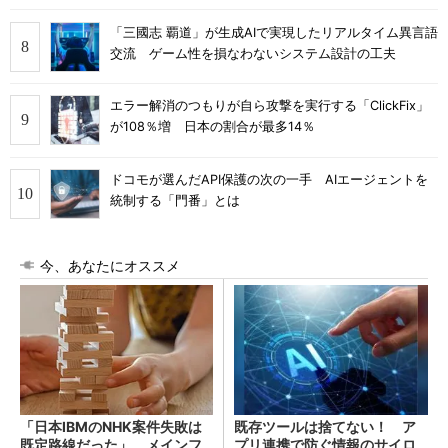
「三國志 覇道」が生成AIで実現したリアルタイム異言語
交流 ゲーム性を損なわないシステム設計の工夫
エラー解消のつもりが自ら攻撃を実行する「ClickFix」
が108％増 日本の割合が最多14％
ドコモが選んだAPI保護の次の一手 AIエージェントを
統制する「門番」とは
今、あなたにオススメ
「日本IBMのNHK案件失敗は
既存ツールは捨てない！ ア
既定路線だった」 メインフ
プリ連携で防ぐ情報のサイロ