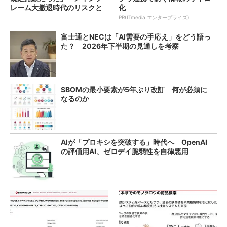
レーム大撤退時代のリスクと
化
教訓
PR(ITmedia エンタープライズ)
富士通とNECは「AI需要の手応え」をどう語っ
た？ 2026年下半期の見通しを考察
SBOMの最小要素が5年ぶり改訂 何が必須に
なるのか
AIが「プロキシを突破する」時代へ OpenAI
の評価用AI、ゼロデイ脆弱性を自律悪用