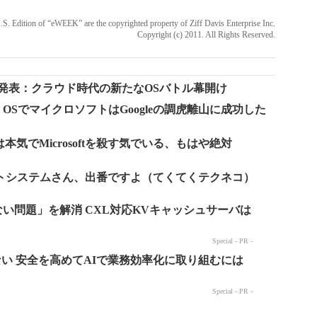
 U.S. Edition of “eWEEK” are the copyrighted property of Ziff Davis Enterprise Inc.
Copyright (c) 2011. All Rights Reserved.
 OSを発表：クラウド時代の新たなOSバトル幕開け
 OSでマイクロソフトはGoogleの調虎離山に成功した
）
本気でMicrosoftを殺す気でいる、もはや絶対
トシステムさん、出番ですよ（てくてくテクネコ）