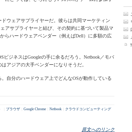
ードウェアサプライヤーだ。彼らは共同マーケティン
ウェアサプライヤーと結び、その契約に基づいて製品マ
eからハードウェアベンダー（例えばDell）に多額の広
。
SビジネスはGoogleの手に余るだろう。Netbook／モバ
のはアジアの大手ベンダーになりそうだ。
る。自分のハードウェア上でどんなOSが動作している
）
|
ブラウザ
|
Google Chrome
|
Netbook
|
クラウドコンピューティング
原文へのリンク