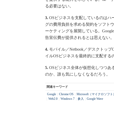
る必要はない。
3.
OSビジネスを支配しているのはハ
グの費用負担を求める契約をソフト
ーケティングを展開している。Googl
告宣伝費が提供されるとは思えない
4.
モバイル／Netbook／デスクトップO
イルOSビジネスを最終的に支配する
5.
OSビジネス全体が仮想化しつつあ
のか、誰も気にしなくなるだろう。
関連キーワード
Google
|
Chrome OS
|
Microsoft（マイクロソフト
|
Web2.0
|
Windows 7
|
参入
|
Google Wave