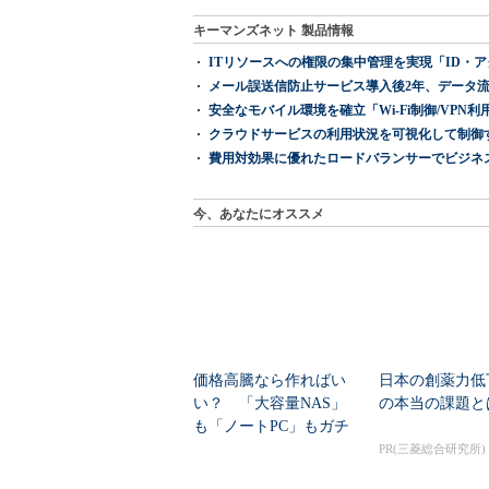
キーマンズネット 製品情報
ITリソースへの権限の集中管理を実現「ID・アクセス管理 『I
メール誤送信防止サービス導入後2年、データ流
安全なモバイル環境を確立「Wi-Fi制御/VPN利用の強制
クラウドサービスの利用状況を可視化して制御する「次
費用対効果に優れたロードバランサーでビジネ
今、あなたにオススメ
価格高騰なら作ればい
日本の創薬力低
い？ 「大容量NAS」
の本当の課題と
も「ノートPC」もガチ
自作した学生たち...
PR(三菱総合研究所)