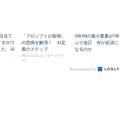
ら目当て
「プロンプトが面倒」
SBOMの最小要素が5年
ノタロウ
の悲鳴を解消！ AI定
ぶり改訂 何が必須に
た、AI
着のステップ
なるのか
PR(ITmedia エンタープライ
ズ)
Recommended by