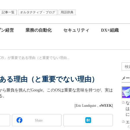
記事一覧
オルタナティブ・ブログ
用語辞典
ブン経営
業務の自動化
セキュリティ
DX×組織
me OS」が重要である理由（と重要でない理由...
重要である理由（と重要でない理由）
メー
ftに真正面から勝負を挑んだGoogle。このOSは重要な意味を持つが、実は
る。
な
[Eric Lundquist，
eWEEK
]
は
に
Share
エ
「