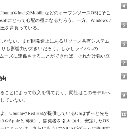
untuやIntelのMobilinなどのオープンソースOSにそこ
rosoftにとって心配の種になるだろう。一方、Windows 7
重圧を背負っている。
の一部でしかない。まだ開発途上にあるリソース共有システム
 OSよりも影響力が大きいだろう。しかしライバルの
ツをスムーズに連係させることができれば、それだけ強い立
理由
付けることによって収入を得ており、同社はこのモデルへ
証していない。
、UbuntuやRed Hatが提供しているOSはずっと先を
oftやAppleと同様）、開発者を引きつけ、安定したOS
ーにとっては、さらにもう1つのOSがゲームに参加す