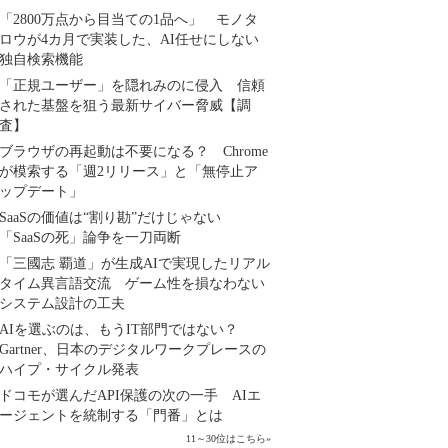
「2800万点から目当ての1品へ」 モノタ
ロウが4カ月で実装した、AI任せにしない
独自検索機能
「正規ユーザー」を隠れみのに侵入 信頼
された基盤を狙う最新サイバー脅威【調
査】
ブラウザの再起動は不要になる？ Chrome
が模索する「週2リリース」と「無停止ア
ップデート」
SaaSの価値は“割り勘”だけじゃない
「SaaSの死」論争を一刀両断
「三國志 覇道」が生成AIで実現したリアル
タイム異言語交流 ゲーム性を損なわない
システム設計の工夫
AIを選ぶのは、もうIT部門ではない？
Gartner、日本のデジタルワークプレースの
ハイプ・サイクル発表
ドコモが選んだAPI保護の次の一手 AIエ
ージェントを統制する「門番」とは
11～30位はこちら
»