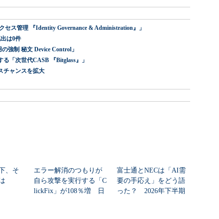
dentity Governance & Administration』」
出は0件
 秘文 Device Control」
世代CASB 『Bitglass』」
スチャンスを拡大
下、そ
エラー解消のつもりが
富士通とNECは「AI需
は
自ら攻撃を実行する「C
要の手応え」をどう語
lickFix」が108％増 日
った？ 2026年下半期
本の割...
の見通しを考...