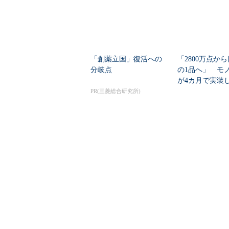
「創薬立国」復活への
「2800万点か
分岐点
の1品へ」 モ
が4カ月で実装し
任せにしな...
PR(三菱総合研究所)